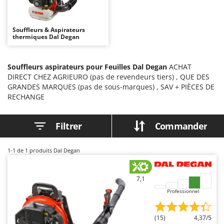
Autolaveuses
Ambrogio Robot
Autres produits
Annovi Reverberi
Souffleurs & Aspirateurs
thermiques Dal Degan
ANTHBOT
B
Balayeuses
Archman
Bancs de scie pour le bois - Scies à bûches
Souffleurs aspirateurs pour Feuilles Dal Degan
ACHAT
Arco
DIRECT CHEZ AGRIEURO (pas de revendeurs tiers) , QUE DES
Barbecues
Ardes
GRANDES MARQUES (pas de sous-marques) , SAV + PIÈCES DE
Bennes pour tracteur
RECHANGE
Argo
Brosses pour sols extérieurs
Ariete
Filtrer
Commander
Brouettes à moteur
Artus
Broyeurs à axe horizontal pour tracteur
Attila
1-1
de 1 produits Dal Degan
Broyeurs de branches et végétaux
Ausonia
Butteurs pour tracteur
Awelco
7,1
Professionnel
C
B
Chargeurs de batterie - Démarreurs
Baesso
Charrues pour tracteur
Bahco
(15)
4,37/5