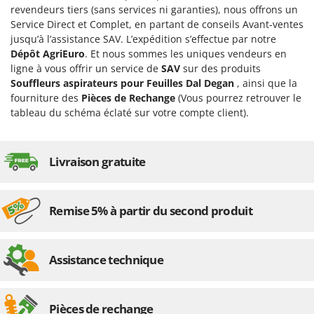
Désherbeurs thermiques et mécaniques
revendeurs tiers (sans services ni garanties), nous offrons un
Bosch
Service Direct et Complet, en partant de conseils Avant-ventes
Déshumidificateurs
Brumi
jusqu’à l’assistance SAV. L’expédition s’effectue par notre
Draineuses
Dépôt AgriEuro
. Et nous sommes les uniques vendeurs en
BullMach
ligne à vous offrir un service de
SAV
sur des produits
E
Souffleurs aspirateurs pour Feuilles Dal Degan
, ainsi que la
C
Échelles en aluminium
C.EL.ME.
fourniture des
Pièces de Rechange
(Vous pourrez retrouver le
tableau du schéma éclaté sur votre compte client).
Effaroucheurs d'oiseaux
Calory Forni
Effeuilleuses pour olives
Campagnola
Égreneuses à maïs
Campingaz
Livraison gratuite
Électropompes pour la maison et le jardin
Castelgarden
Éleveuses artificielles pour poussins
Castellari
Remise 5% à partir du second produit
Enfouisseurs de pierres
Ceccato Olindo
Enrouleurs de filets pour olives
Char-Broil
Assistance technique
Épareuses pour tracteur
Classe
Épépineuses
Clementi
Équipements de protection des voies respiratoires
Cofra
Pièces de rechange