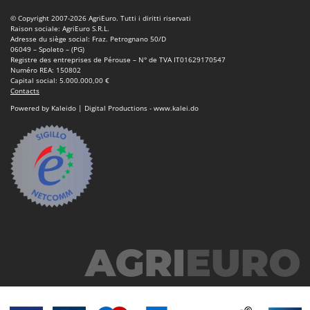
Scies alternatives à batterie
Intex
© Copyright 2007-2026 AgriEuro. Tutti i diritti riservati
Scies de jardin télescopiques
Raison sociale: AgriEuro S.R.L.
Italyco
Adresse du siège social: Fraz. Petrognano 50/D
Sécateurs électriques à batterie
06049 – Spoleto – (PG)
ITM
Registre des entreprises de Pérouse – N° de TVA IT01629170547
Sécateurs et Échenilloirs manuels
Numéro REA: 150802
Capital social: 5.000.000,00 €
J
Sécateurs pneumatiques
JOLLY ITALIA
Contacts
Semoirs et Épandeurs d'engrais
Powered by Kaleido | Digital Productions - www.kalei.do
K
Socs pour tracteur
KAAZ
Souffleurs aspirateurs pour Feuilles
Karcher
Soufreuses - Poudreuses à dos
Kasco
Soufreuses - Poudreuses pour tracteur
Kemper
Keter
T
Taille-haies
KitchenAid
Taille-haies à bras pour tracteur
Komo
Tarières
L
Tondeuses à Gazon
Laica