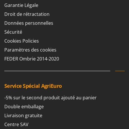
Groupes électrogènes
Garantie Légale
E
Gyrobroyeurs à lame pour tracteur
EcoFlow
Droit de rétractation
Edilmark
Données personnelles
H
Haches - Cognées et Hachettes
Effeuno
Sécurité
Hachoirs à viande
Einhell
Cookies Policies
Herses à Dents
Elegen
Paramètres des cookies
Herses Rotatives
Energy Gruppi
FEDER Ombrie 2014-2020
Enotecnica Pillan
L
Lames à neige
Eschenfelder
Lames niveleuses pour tracteur
EuroMech
Service Spécial AgriEuro
Lave-vitres
Eurosystems
Lieuses électriques pour vignes
-5% sur le second produit ajouté au panier
F
Double emballage
FAC
M
Machines à pâtes
Livraison gratuite
Fama Industrie
Machines de nettoyage pour panneaux photovoltaïques et surfaces vitrées
Centre SAV
Famag