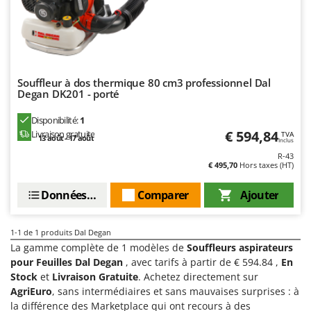
Chaudrons électriques pour polenta
Barbieri
Cisailles à gazon à batterie
Batavia
Cisailles taille-haies manuelles
Benassi
Climatiseurs
Beper
Souffleur à dos thermique 80 cm3 professionnel Dal
Compresseurs d'air électriques
Berkel
Degan DK201 - porté
Compresseurs pour la récolte des olives et la taille
Bernardi
Disponibilité:
1
€ 594,84
Coupe-bordures - Trimmers
Livraison gratuite
Bertolini Pumps
TVA
13 août - 17 août
Inclus
Coupe-branches
Besser Vacuum
R-43
€ 495,70
Hors taxes (HT)
Couveuses à œufs
Bestway
Données techniques
Comparer
Ajouter
Cultivateurs Tiller à ressorts - Extirpateurs
Beta tools
Bissell
D
1-1
de 1 produits Dal Degan
Débroussailleuses
Black & Decker
La gamme complète de 1 modèles de
Souffleurs aspirateurs
Décompacteurs agricoles
BlackStone
pour Feuilles Dal Degan
, avec tarifs à partir de € 594.84 ,
En
Stock
et
Livraison Gratuite
. Achetez directement sur
Découpeurs plasma
Blue Bird
AgriEuro
, sans intermédiaires et sans mauvaises surprises : à
Déplaqueuses de gazon
Bomet
la différence des Marketplace qui ont recours à des