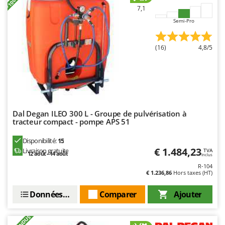
Oriental Koshin
7,1
Outdoorchef
Semi-Pro
P
(16)
4,8/5
Palazzetti
Palumbo Pavi
Partisani
Paterlini
Philips
Dal Degan ILEO 300 L - Groupe de pulvérisation à
tracteur compact - pompe APS 51
Pramac
Prismafood
Disponibilité:
15
€ 1.484,23
Livraison gratuite
TVA
12 août - 14 août
Inclus
R
R-104
R.G.V.
€ 1.236,86
Hors taxes (HT)
Rato
Données techniques
Comparer
Ajouter
Reber
Redback