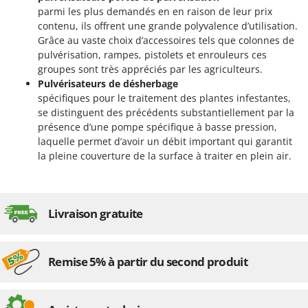
Stiga
parmi les plus demandés en en raison de leur prix
contenu, ils offrent une grande polyvalence d’utilisation.
Stocker
Grâce au vaste choix d’accessoires tels que colonnes de
Sunseeker
pulvérisation, rampes, pistolets et enrouleurs ces
groupes sont très appréciés par les agriculteurs.
T
Pulvérisateurs de désherbage
Tecla
spécifiques pour le traitement des plantes infestantes,
TecnoGen
se distinguent des précédents substantiellement par la
présence d’une pompe spécifique à basse pression,
Tellarini Pompe
laquelle permet d’avoir un débit important qui garantit
Telwin
la pleine couverture de la surface à traiter en plein air.
Tenco
Tineco
Titania
Livraison gratuite
Tornado
Tre Spade
Remise 5% à partir du second produit
Trev - Abrek - TecnoVIR
Trotec