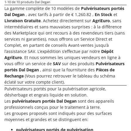
Seven Italy
1-10
de 10 produits Dal Degan
La gamme complète de 10 modèles de
Pulvérisateurs portés
Shark
Dal Degan
, avec tarifs à partir de € 1,260.82 ,
En Stock
et
Silky
Livraison Gratuite
. Achetez directement sur
AgriEuro
, sans
intermédiaires et sans mauvaises surprises : à la différence
Simatech
des Marketplace qui ont recours à des revendeurs tiers (sans
Sirman
services ni garanties), nous offrons un Service Direct et
Complet, en partant de conseils Avant-ventes jusqu’à
Skil
l’assistance SAV. L’expédition s’effectue par notre
Dépôt
Smartwood
AgriEuro
. Et nous sommes les uniques vendeurs en ligne à
vous offrir un service de
SAV
sur des produits
Pulvérisateurs
Smeg
portés Dal Degan
, ainsi que la fourniture des
Pièces de
Snapper
Rechange
(Vous pourrez retrouver le tableau du schéma
Solidur
éclaté sur votre compte client).
Pulvérisateurs portés pour la pulvérisation agricole,
Spice Electronics
désherbage et engrais liquide en solution.
Spiralmac
Les
pulvérisateurs portés Dal Degan
sont des appareils
professionnels conçus pour le traitement à terre.
Spring Protezione
Les groupes proposés sont indiqués pour des surfaces
Spyro
moyennes et grandes et se distinguent en:
Stanley
pulvérisateurs portés de pulvérisation