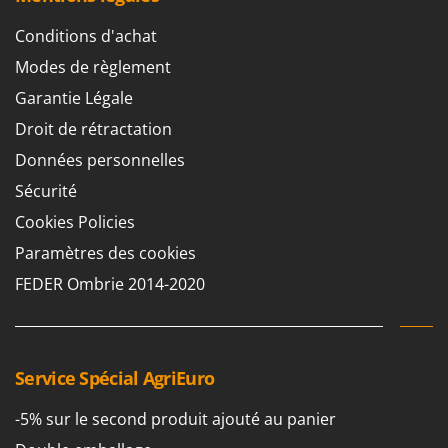
Worx
Conditions d'achat
Y
Yard Force
Modes de règlement
Garantie Légale
Z
Zanon
Droit de rétractation
Zephir
Données personnelles
ZGrills
Sécurité
Zodiac
Cookies Policies
Zomax
Paramètres des cookies
FEDER Ombrie 2014-2020
Service Spécial AgriEuro
-5% sur le second produit ajouté au panier