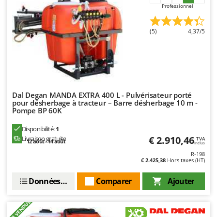
N
New O.M.R.A.
Professionnel
Nilfisk
(5)
4,37/5
Ninja
Novatec
Novital
NuAir
NuovaFac
Dal Degan MANDA EXTRA 400 L - Pulvérisateur porté
pour désherbage à tracteur – Barre désherbage 10 m -
Pompe BP 60K
O
Officine Savioli
Disponibilité:
1
Oliviero
€ 2.910,46
Livraison gratuite
TVA
12 août - 14 août
Inclus
Olix
R-198
€ 2.425,38
Hors taxes (HT)
OMA
Omas
Données techniques
Comparer
Ajouter
Ompagrill
+100 VENDUS
Ooni