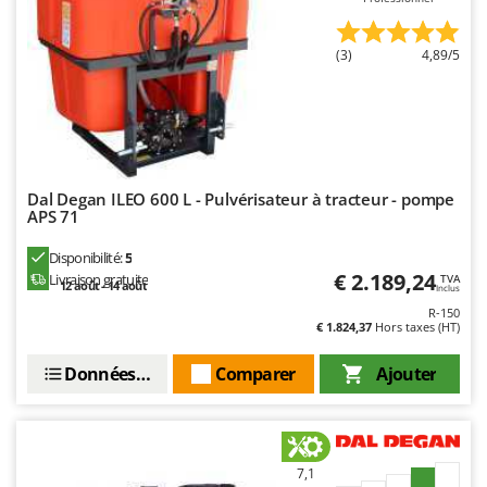
Master
Mastercook
(3)
4,89/5
Masterpro
McCulloch
MCH
Michelin
Dal Degan ILEO 600 L - Pulvérisateur à tracteur - pompe
Mille
APS 71
Minox
Disponibilité:
5
Mockmill
€ 2.189,24
Livraison gratuite
TVA
12 août - 14 août
Inclus
More than chef
R-150
€ 1.824,37
Hors taxes (HT)
MOSA
MOVA
Données techniques
Comparer
Ajouter
Mowox
MTD
7,1