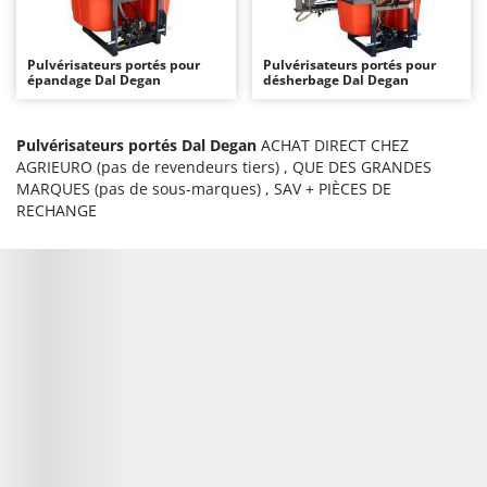
Autolaveuses
Ambrogio Robot
Autres produits
Annovi Reverberi
Pulvérisateurs portés pour
Pulvérisateurs portés pour
épandage Dal Degan
ANTHBOT
désherbage Dal Degan
B
Balayeuses
Archman
Bancs de scie pour le bois - Scies à bûches
Pulvérisateurs portés Dal Degan
ACHAT DIRECT CHEZ
Arco
AGRIEURO (pas de revendeurs tiers) , QUE DES GRANDES
Barbecues
Ardes
MARQUES (pas de sous-marques) , SAV + PIÈCES DE
Bennes pour tracteur
RECHANGE
Argo
Brosses pour sols extérieurs
Ariete
Brouettes à moteur
Artus
Broyeurs à axe horizontal pour tracteur
Attila
Broyeurs de branches et végétaux
Ausonia
Butteurs pour tracteur
Awelco
C
B
Chargeurs de batterie - Démarreurs
Baesso
Charrues pour tracteur
Bahco