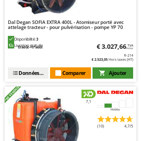
Oriental Koshin
Outdoorchef
Dal Degan SOFIA EXTRA 400L - Atomiseur porté avec
P
attelage tracteur - pour pulvérisation - pompe YP 70
Palazzetti
Disponibilité:
3
Palumbo Pavi
€ 3.027,66
Livraison gratuite
TVA
13 août - 17 août
Inclus
Partisani
R-214
Paterlini
€ 2.523,05
Hors taxes (HT)
Philips
Données techniques
Comparer
Ajouter
Pramac
Prismafood
+50 VENDUS
R
7,1
R.G.V.
Hobby
Rato
Reber
(10)
4,7/5
Redback