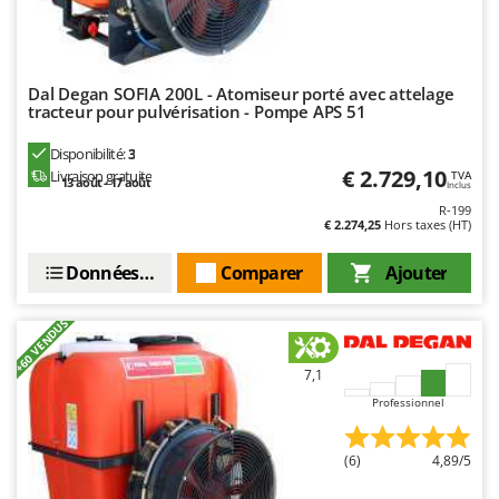
Resto Italia
Ribimex
Ripartrak
Dal Degan SOFIA 200L - Atomiseur porté avec attelage
Ritter
tracteur pour pulvérisation - Pompe APS 51
River Systems
Disponibilité:
3
€ 2.729,10
Livraison gratuite
Robomow
TVA
13 août - 17 août
Inclus
Rossofuoco
R-199
€ 2.274,25
Hors taxes (HT)
Rover Pompe
Données techniques
Comparer
Ajouter
Royal Food
Ryobi
+60 VENDUS
S
S.T.P.
7,1
Professionnel
Santos
Sbaraglia
(6)
4,89/5
Schnitzer