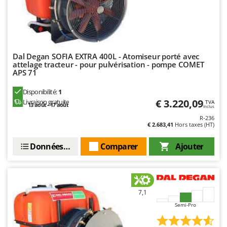
Stiga
Stocker
Sunseeker
Dal Degan SOFIA EXTRA 400L - Atomiseur porté avec
T
attelage tracteur - pour pulvérisation - pompe COMET
Tecla
APS 71
TecnoGen
Disponibilité:
1
Tellarini Pompe
€ 3.220,09
Livraison gratuite
TVA
13 août - 17 août
Inclus
Telwin
R-236
€ 2.683,41
Hors taxes (HT)
Tenco
Tineco
Données techniques
Comparer
Ajouter
Titania
Tornado
Tre Spade
7,1
Trev - Abrek - TecnoVIR
Semi-Pro
Trotec