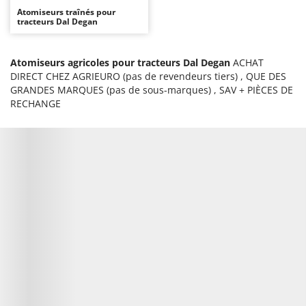
Chaudrons électriques pour polenta
Barbieri
Atomiseurs traînés pour
tracteurs Dal Degan
Cisailles à gazon à batterie
Batavia
Cisailles taille-haies manuelles
Benassi
Atomiseurs agricoles pour tracteurs Dal Degan
ACHAT
Climatiseurs
Beper
DIRECT CHEZ AGRIEURO (pas de revendeurs tiers) , QUE DES
GRANDES MARQUES (pas de sous-marques) , SAV + PIÈCES DE
Compresseurs d'air électriques
Berkel
RECHANGE
Compresseurs pour la récolte des olives et la taille
Bernardi
Coupe-bordures - Trimmers
Bertolini Pumps
Coupe-branches
Besser Vacuum
Couveuses à œufs
Bestway
Cultivateurs Tiller à ressorts - Extirpateurs
Beta tools
Bissell
D
Débroussailleuses
Black & Decker
Décompacteurs agricoles
BlackStone
Découpeurs plasma
Blue Bird
Déplaqueuses de gazon
Bomet