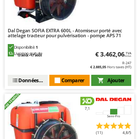
Seven Italy
Shark
Silky
Dal Degan SOFIA EXTRA 600L - Atomiseur porté avec
Simatech
attelage tracteur pour pulvérisation - pompe APS 71
Sirman
Disponibilité:
1
Skil
€ 3.462,06
Livraison gratuite
TVA
13 août - 17 août
Inclus
Smartwood
R-247
€ 2.885,05
Hors taxes (HT)
Smeg
Snapper
Données techniques
Comparer
Ajouter
Solidur
+50 VENDUS
Spice Electronics
Spiralmac
7,1
Spring Protezione
Semi-Pro
Spyro
(11)
4,8/5
Stanley