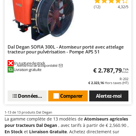
Worx
(12)
4,32/5
Y
Yard Force
Z
Zanon
Zephir
Dal Degan SOFIA 300L - Atomiseur porté avec attelage
tracteur pour pulvérisation - Pompe APS 51
ZGrills
En rupture de stock
Zodiac
Alertez-moi de la disponibilité
€ 2.787,79
Livraison gratuite
TVA
Inclus
Zomax
R-202
€ 2.323,16
Hors taxes (HT)
Données techniques
Comparer
Alertez-moi
1-13
de 13 produits Dal Degan
La gamme complète de 13 modèles de
Atomiseurs agricoles
pour tracteurs Dal Degan
, avec tarifs à partir de € 2,560.90 ,
En Stock
et
Livraison Gratuite
. Achetez directement sur