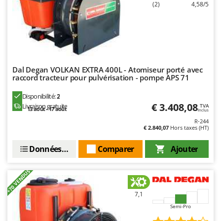
(2)
4,58/5
Troy-Bilt
U
Udor
Unger
Dal Degan VOLKAN EXTRA 400L - Atomiseur porté avec
V
raccord tracteur pour pulvérisation - pompe APS 71
Verdemax
Vesco
Disponibilité:
2
€ 3.408,08
Livraison gratuite
Volpi
TVA
13 août - 17 août
Inclus
R-244
W
€ 2.840,07
Hors taxes (HT)
Waldner
Données techniques
Comparer
Ajouter
Weber
WIDU
+70 VENDUS
Wiper EcoRobot
7,1
Wolf Garten
Semi-Pro
Wortex