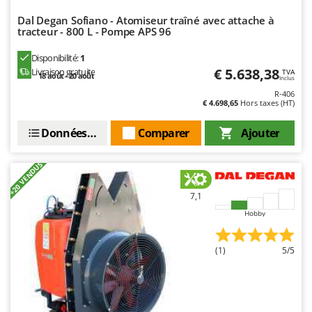
Tondeuses autoportées
Lampacrescia - MGM
Dal Degan Sofiano - Atomiseur traîné avec attache à
Tondeuses débroussailleuses thermiques
Landxcape
tracteur - 800 L - Pompe APS 96
Trancheuses
LAR Casalinghi
Disponibilité:
1
Trancheuses de sol
Lavor
€ 5.638,38
Livraison gratuite
TVA
18 août - 20 août
Inclus
Transpalettes
Linea VZ
R-406
€ 4.698,65
Hors taxes (HT)
Treuils de débardage
Lisam
Tronçonneuses
Données techniques
Comparer
Ajouter
Lotusgrill
V
M
+20 VENDUS
Vêtements de Sécurité
M.A.I.BO.
Vibroculteurs à tracteur
Macom
7,1
Macte Ovens
Hobby
Makita
(1)
5/5
MAMMAMIA
Marcato
Marina Systems