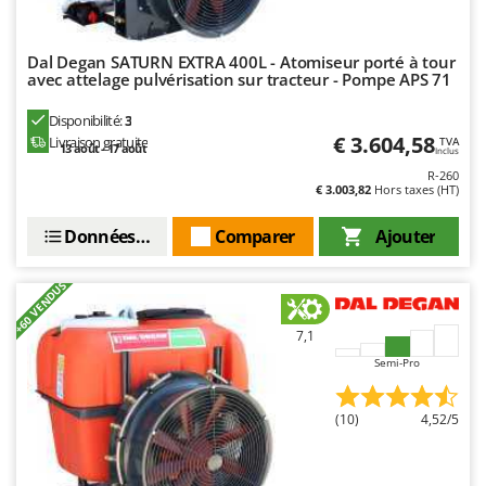
N
New O.M.R.A.
Nilfisk
Dal Degan SATURN EXTRA 400L - Atomiseur porté à tour
Ninja
avec attelage pulvérisation sur tracteur - Pompe APS 71
Novatec
Disponibilité:
3
€ 3.604,58
Novital
Livraison gratuite
TVA
13 août - 17 août
Inclus
NuAir
R-260
€ 3.003,82
Hors taxes (HT)
NuovaFac
Données techniques
Comparer
Ajouter
O
Officine Savioli
+60 VENDUS
Oliviero
Olix
7,1
Semi-Pro
OMA
Omas
(10)
4,52/5
Ompagrill
Ooni