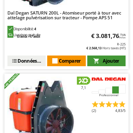
Master
Mastercook
Dal Degan SATURN 200L - Atomiseur porté à tour avec
attelage pulvérisation sur tracteur - Pompe APS 51
Masterpro
Disponibilité:
4
McCulloch
€ 3.081,76
Livraison gratuite
TVA
13 août - 17 août
Inclus
MCH
R-225
Michelin
€ 2.568,13
Hors taxes (HT)
Mille
Données techniques
Comparer
Ajouter
Minox
Mockmill
+40 VENDUS
More than chef
7,1
MOSA
Professionnel
MOVA
Mowox
(2)
4,83/5
MTD