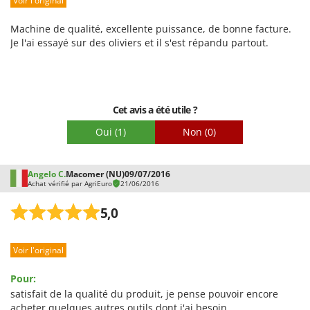
Voir l'original
Worx
Emballage
Machine de qualité, excellente puissance, de bonne facture.
Y
Je l'ai essayé sur des oliviers et il s'est répandu partout.
Yard Force
Z
Zanon
Zephir
Cet avis a été utile ?
ZGrills
Oui
(1)
Non
(0)
Zodiac
Zomax
Angelo C.
Macomer (NU)
09/07/2016
Achat vérifié par AgriEuro
21/06/2016
5,0
Voir l'original
Pour:
satisfait de la qualité du produit, je pense pouvoir encore
acheter quelques autres outils dont j'ai besoin..