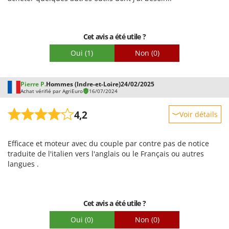
Cet avis a été utile ?
Oui
(1)
Non
(0)
Pierre P.
Hommes (Indre-et-Loire)
24/02/2025
Achat vérifié par AgriEuro
16/07/2024
4,2
Voir détails
Robustesse
Efficace et moteur avec du couple par contre pas de notice
Prestations
traduite de l'italien vers l'anglais ou le Français ou autres
Facilité d'utilisation
langues .
Qualité / Prix
Facilité de montage
Cet avis a été utile ?
Emballage
Oui
(0)
Non
(0)