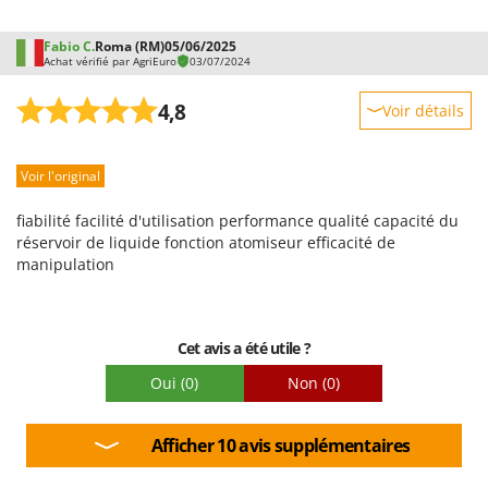
Fabio C.
Roma (RM)
05/06/2025
Achat vérifié par AgriEuro
03/07/2024
4,8
Voir détails
Robustesse
Voir l'original
Prestations
Facilité d'utilisation
fiabilité facilité d'utilisation performance qualité capacité du
Qualité / Prix
réservoir de liquide fonction atomiseur efficacité de
manipulation
Facilité de montage
Emballage
Cet avis a été utile ?
Oui
(0)
Non
(0)
Afficher 10 avis supplémentaires