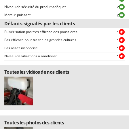
Resto Italia
permettent une sélection rapide, comme par exemple celui permettant de
Niveau de sécurité du produit adéquat
2
choisir entre avis positifs et négatifs.
Ribimex
Moteur puissant
2
Ripartrak
Défauts signalés par les clients
Ritter
Pulvérisation pas très efficace des poussières
1
River Systems
Pas efficace pour traiter les grandes cultures
1
Robomow
Pas assez insonorisé
1
Rossofuoco
Niveau de vibrations à améliorer
1
Rover Pompe
Toutes les vidéos de nos clients
Royal Food
Ryobi
S
S.T.P.
Santos
Sbaraglia
Toutes les photos des clients
Schnitzer