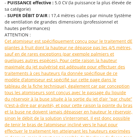
-
PUISSANCE effective :
5.0 CV (la puissance la plus élevée de
Groupes électrogènes
sa catégorie)
E
Gyrobroyeurs à lame pour tracteur
EcoFlow
-
SUPER DÉBIT D'AIR :
17,4 mètres cubes par minute Système
de ventilation de grandes dimensions (professionnel et
Edilmark
H
hautes performances)
Haches - Cognées et Hachettes
Effeuno
ATTENTION :
Hachoirs à viande
Cet atomiseur est spécifiquement conçu pour le traitement dE
Einhell
plantes à fruit dont la hauteur ne dépasse pas les 4/5 mètres,
Herses à Dents
Elegen
sauf en de rares exceptions (par exemple palmiers et
Herses Rotatives
Energy Gruppi
quelques autres espèces). Pour cette raison la hauteur
maximale du jet pulvérisé est adéquate pour effectuer des
Enotecnica Pillan
L
traitements à ces hauteurs (la donnée spécifique de ce
Lames à neige
Eschenfelder
modèle d’atomiseur est spécifié sur cette page dans le
Lames niveleuses pour tracteur
tableau de la fiche technique), également car par conception
EuroMech
tous les atomiseurs sont conçus avec le passage du liquide
Lave-vitres
Eurosystems
du réservoir à la buse située à la sortie du jet d’air “par chute”
Lieuses électriques pour vignes
(c’est-à-dire par gravité), et pour cette raison la pointe du bras
F
et la buse ne doivent jamais dépasser en hauteur le réservoir,
FAC
M
sinon le débit de la solution s’interrompt. Il est donc possible
Machines à pâtes
Fama Industrie
de tenir le bras de l’atomiseur incliné vers le haut pour
Machines de nettoyage pour panneaux photovoltaïques et surfaces vitrées
effectuer le traitement (en atteignant les hauteurs exprimées
Famag