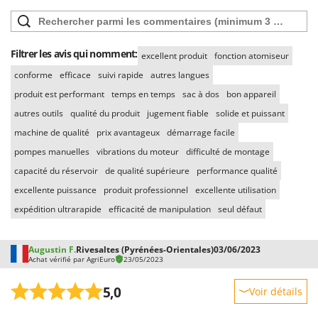
Stiga
Stocker
Sunseeker
Filtrer les avis qui nomment:
excellent produit
fonction atomiseur
conforme
efficace
suivi rapide
autres langues
T
Tecla
produit est performant
temps en temps
sac à dos
bon appareil
TecnoGen
autres outils
qualité du produit
jugement fiable
solide et puissant
machine de qualité
prix avantageux
démarrage facile
Tellarini Pompe
pompes manuelles
vibrations du moteur
difficulté de montage
Telwin
capacité du réservoir
de qualité supérieure
performance qualité
Tenco
excellente puissance
produit professionnel
excellente utilisation
Tineco
expédition ultrarapide
efficacité de manipulation
seul défaut
Titania
Tornado
Augustin F.
Rivesaltes (Pyrénées-Orientales)
03/06/2023
Achat vérifié par AgriEuro
23/05/2023
Tre Spade
Trev - Abrek - TecnoVIR
5,0
Voir détails
Trotec
Robustesse