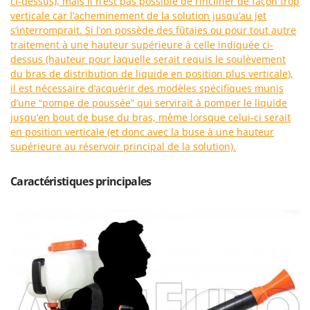
ci-dessus), mais il n’est pas possible de l’incliner de façon trop
Machines pour la transformation des fruits
Famur
verticale car l’acheminement de la solution jusqu’au jet
Machines sous vide
s’interromprait. Si l’on possède des fûtaies ou pour tout autre
FARMER
traitement à une hauteur supérieure à celle indiquée ci-
Motobineuses
FBC
dessus (hauteur pour laquelle serait requis le soulèvement
Motoculteurs
Ferrari Group
du bras de distribution de liquide en position plus verticale),
Motofaucheuses
il est nécessaire d’acquérir des modèles spécifiques munis
Ferroni
d’une “pompe de poussée” qui servirait à pomper le liquide
Motopompes pour irrigation
Ferrua
jusqu’en bout de buse du bras, même lorsque celui-ci serait
Moulins à céréales électriques
en position verticale (et donc avec la buse à une hauteur
FIAC
supérieure au réservoir principal de la solution).
Moulins à farine
FIEM
Fimar
Caractéristiques principales
N
Nettoyeurs et Balais à vapeur
FINI
Nettoyeurs haute pression
Fiorentini
Nettoyeurs tapis, moquettes et tapisseries
Fiskars
Flymo
P
Peignes vibreurs et Secoueurs à olives
Fontana Forni
Pelles rétros pour tracteur
Forest Master