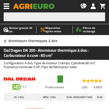
-1
Retour gratuit 30
Réparation
Pièces de
A
A
jrs
après‑vente
rechange
Abris de jardin
ABAC
<
Accessoires pour tracteurs tondeuses autoportés
AgriEuro Premium
Atomiseurs thermiques à dos
Aérateurs Scarificateurs pour gazon
AgriEuro TOP-LINE
Dal Degan DK 200 - Atomiseur thermique à dos -
Arracheuses de pommes de terre pour tracteur
AGT
Carburateur à cuve - 80 cm³
Aspirateurs - Balais Électriques
Aima
Configuration À dos, Type de moteur 2 temps, Cylindrée 80 cm³,
Puissance nominale 5 HP, Pays de fabrication Italie
Aspirateurs à cendres
Airmec
Aspirateurs à feuilles sur roues
AL-KO
Aspirateurs de piscine
ALA 2000
7,1
Professionnel
(26)
4,88/5
Aspirateurs Multifonctions
Alce
ID
: 1442
MPN: 1442
EAN: 8000200011900
R-49
Atomiseurs agricoles pour tracteurs
Alpina
Atomiseurs pour traitements
Ama