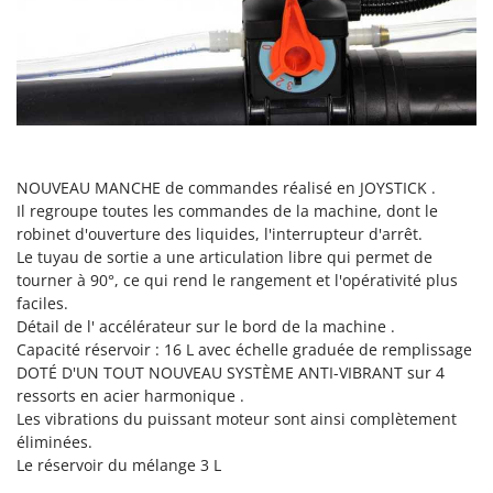
Scies alternatives à batterie
Intex
Scies de jardin télescopiques
Italyco
Sécateurs électriques à batterie
ITM
Sécateurs et Échenilloirs manuels
J
Sécateurs pneumatiques
JOLLY ITALIA
Semoirs et Épandeurs d'engrais
NOUVEAU MANCHE de commandes réalisé en JOYSTICK .
K
Socs pour tracteur
KAAZ
Il regroupe toutes les commandes de la machine, dont le
robinet d'ouverture des liquides, l'interrupteur d'arrêt.
Souffleurs aspirateurs pour Feuilles
Karcher
Le tuyau de sortie a une articulation libre qui permet de
Soufreuses - Poudreuses à dos
Kasco
tourner à 90°, ce qui rend le rangement et l'opérativité plus
Soufreuses - Poudreuses pour tracteur
faciles.
Kemper
Détail de l' accélérateur sur le bord de la machine .
Keter
Capacité réservoir : 16 L avec échelle graduée de remplissage
T
Taille-haies
DOTÉ D'UN TOUT NOUVEAU SYSTÈME ANTI-VIBRANT sur 4
KitchenAid
ressorts en acier harmonique .
Taille-haies à bras pour tracteur
Komo
Les vibrations du puissant moteur sont ainsi complètement
Tarières
éliminées.
L
Le réservoir du mélange 3 L
Tondeuses à Gazon
Laica