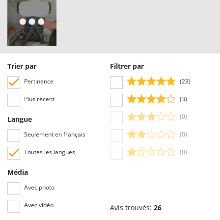
Seven Italy
Shark
Silky
Simatech
Sirman
Trier par
Filtrer par
Skil
Pertinence
(23)
Smartwood
Plus récent
(3)
Smeg
(0)
Langue
Snapper
Seulement en français
(0)
Solidur
Spice Electronics
Toutes les langues
(0)
Spiralmac
Média
Spring Protezione
Avec photo
Spyro
Avec vidéo
Avis trouvés:
26
Stanley