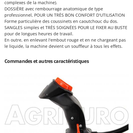
Pulvérisateurs
complexes de la machine).
GRIFO
DOSSIÈRE avec rembourrage anatomique de type
Pulvérisateurs portés
GVS
professionnel, POUR UN TRÈS BON CONFORT D'UTILISATION
Forme particulière des coussinets en caoutchouc du dos.
GYS
R
SANGLES simples et TRÈS SOIGNÉES POUR LE FIXER AU BUSTE
Rafraîchisseurs d'air par évaporation
pour de longues heures de travail.
H
Rampes de chargement en aluminium
Hailo
En outre, en enlevant l'embout rouge et en ne chargeant pas
Râpes à fromage électriques
le liquide, la machine devient un souffleur à tous les effets.
Helvi
Râteaux pour tracteur
Henx
Commandes et autres caractéristiques
Remplisseuses
HiKOKI
Robots nettoyeurs de piscine
Honda
Robots Tondeuses
I
Rogneuses de souches
Idromatic
Rouleaux pour tracteur
Il-Tec
Imperia
S
Scies à os
Infaco
Scies à Ruban
Intec