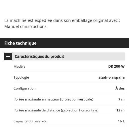
Master
Mastercook
La machine est expédiée dans son emballage original avec :
Masterpro
Manuel d'instructions
McCulloch
MCH
Fiche technique
Michelin
Mille
Caractéristiques du produit
Minox
Modèle
DK 200-W
Mockmill
Typologie
a zaino a spalla
More than chef
Configuration
À dos
MOSA
MOVA
Portée maximale en hauteur (projection verticale)
7 m
Mowox
Portée maximale de distance (projection horizontale)
12 m
MTD
Capacité du réservoir
16 L