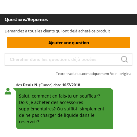
Questions/Réponses
Demandez à tous les clients qui ont dejà acheté ce produit
Ajouter une question
Texte traduit automatiquement
Voir l'original
dès
Denis
N.
(Cuneo)
date
10/7/2018
Salut, comment en fais-tu un souffleur?
Dois-je acheter des accessoires
supplémentaires? Ou suffit-il simplement
de ne pas charger de liquide dans le
réservoir?