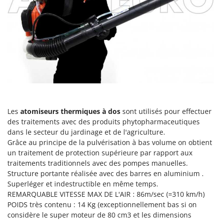
Perches Élagueuses
Francini
Pétrins à Spirale
G
Piscines
G3 Ferrari
Planteuses de pommes de terre pour tracteur
Gardena
Plateaux de coupe pour tracteur
Garofalo
Plumeuses
GeoTech
Pompes d'irrigation à tracteur
GeoTech Pro
Pompes de transfert
Gierre
Les
atomiseurs thermiques à dos
sont utilisés pour effectuer
Pompes immergées électriques
des traitements avec des produits phytopharmaceutiques
Ginko - MGM
dans le secteur du jardinage et de l'agriculture.
Postes à souder
Gipeco
Grâce au principe de la pulvérisation à bas volume on obtient
Poussoirs à saucisse
un traitement de protection supérieure par rapport aux
Girmi
traitements traditionnels avec des pompes manuelles.
Power Stations - Batteries - Centrales électriques portables
GRAEF
Structure portante réalisée avec des barres en aluminium .
Presses à pellets
Superléger et indestructible en même temps.
Gre
REMARQUABLE VITESSE MAX DE L'AIR : 86m/sec (=310 km/h)
Pressoirs à fruits
GreenBay
POIDS très contenu : 14 Kg (exceptionnellement bas si on
Pressoirs à Raisin
Greenworks
considère le super moteur de 80 cm3 et les dimensions