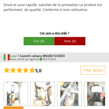
Troy-Bilt
Envoi et suivi rapide, satisfait de la prestation Le produit est
Prestations
performant, de qualité. Conforme à mon utilisation.
Facilité d'utilisation
U
Udor
Qualité / Prix
Unger
Facilité de montage
Cet avis a été utile ?
Emballage
V
Verdemax
Oui
(3)
Non
(0)
Vesco
Volpi
Luca T.
Castelli calepio (BG)
26/12/2023
Achat vérifié par AgriEuro
20/11/2023
W
Waldner
5,0
Voir détails
Weber
Robustesse
WIDU
Prestations
Wiper EcoRobot
Facilité d'utilisation
Wolf Garten
Qualité / Prix
Wortex
Facilité de montage