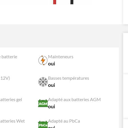
 batterie
Mainteneurs
oui
(12V)
Basses températures
oui
atteries gel
Adapté aux batteries AGM
oui
atteries Wet
Adapté au PbCa
oui