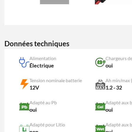
Données techniques
Alimentation
Chargeurs de
Électrique
oui
Tension nominale batterie
Ah min/max 
12V
1.2 - 32
Adapté au Pb
Adapté aux b
oui
oui
Adapté pour Litio
Adapté aux b
non
oui