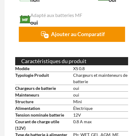
Adapté aux batteries MF
oui
Ajouter au Comparatif
Caractéristiques du produit
Modèle
XS 0.8
Typologie Produit
Chargeurs et mainteneurs de
batterie
Chargeurs de batterie
oui
Mainteneurs
oui
Structure
Mini
Alimentation
Électrique
Tension nominale batterie
12V
Courant de charge utile
0.8 A max
(12V)
Type de batterie à alimenter
Pb: WET, GEL, AGM, MF,