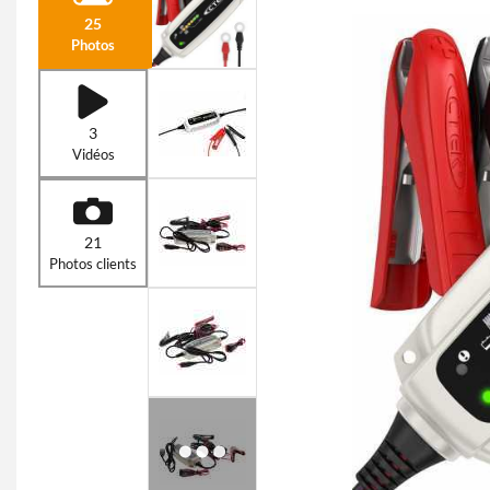
25
Photos
3
Vidéos
21
Photos clients