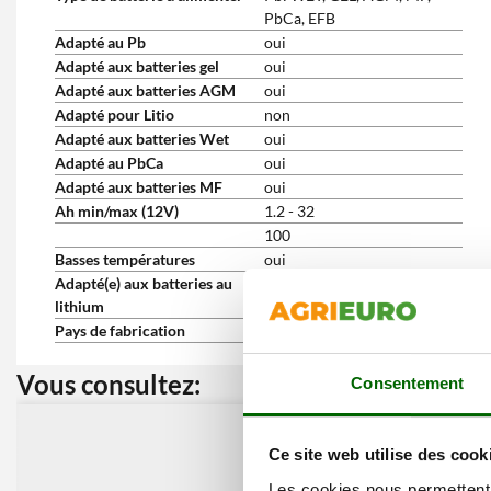
PbCa, EFB
Adapté au Pb
oui
Adapté aux batteries gel
oui
Adapté aux batteries AGM
oui
Adapté pour Litio
non
Adapté aux batteries Wet
oui
Adapté au PbCa
oui
Adapté aux batteries MF
oui
Ah min/max (12V)
1.2 - 32
100
Basses températures
oui
Adapté(e) aux batteries au
non
lithium
Pays de fabrication
Chine
Vous consultez:
Nos cli
Consentement
Ce site web utilise des cook
Les cookies nous permettent d