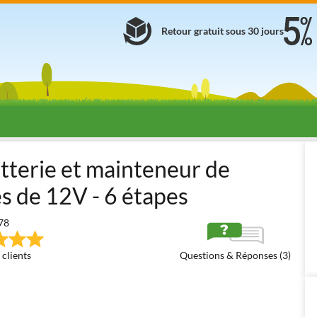
Retour gratuit sous 30 jours
rs
Chargeur de batterie avec fonction mainteneur
Chargeurs de bat
tterie et mainteneur de
s de 12V - 6 étapes
78
 clients
Questions & Réponses (3)