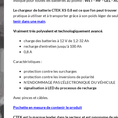
Indiqué pour toutes les batteries au plomb :
WET - MF - GEL - A
Le chargeur de batterie CTEK XS 0.8 est ce que l'on peut trouver
pratique à utiliser et à transporter grâce à son poids léger de seu
tenir dans une main
.
Vraiment très polyvalent et
technologiquement
avancé
.
charge des batteries à 12 V de 1.2-32 Ah
recharge d'entretien jusqu'à 100 Ah
0,8 A
Caractéristiques :
protection contre les surcharges
protection contre les inversions de polarité
N'ENDOMMAGE PAS L'ÉLECTRONIQUE DU VÉHICULE
signalisation à LED du processus de recharge
Avec pinces et câbles.
Pochette en mesure de contenir le produit
CTEK est la marque leader dans le secteur et est
synonyme
de sé