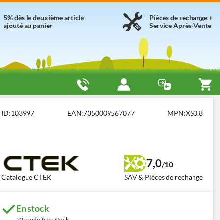
5% dès le deuxième article
Pièces de rechange +
ajouté au panier
Service Après-Vente
terie et Mainteneurs de charge
CTEK XS 0.8
ID:
103997
EAN:
7350009567077
MPN:
XS0.8
7,0
/10
Catalogue CTEK
SAV & Pièces de rechange
En stock
22 produits en Stock