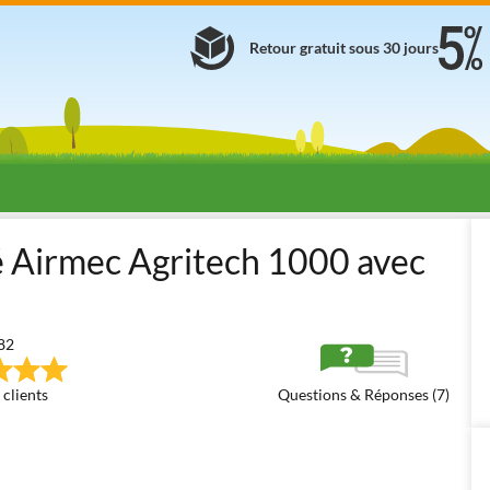
Retour gratuit sous 30 jours
es et la taille
Compresseurs à tracteur
Compresseurs à tracteur
é Airmec Agritech 1000 avec
82
 clients
Questions & Réponses (7)