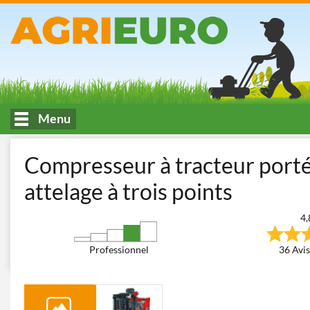
Menu
Accueil
Récolte des olives
Compresseurs pour la récolte des oliv
Compresseur à tracteur port
attelage à trois points
4,
Professionnel
36 Avis