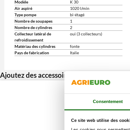
Modèle
K 30
Air aspiré
1020 l/min
Type pompe
bi-étagé
Nombre de soupapes
1
Nombre de cylindres
2
Collecteur latéral de
oui (3 collecteurs)
refroidissement
Matériau des cylindres
fonte
Pays de fabrication
Italie
Ajoutez des accessoires et bénéficiez d’u
Consentement
Ce site web utilise des cook
Les cookies nous permettent d