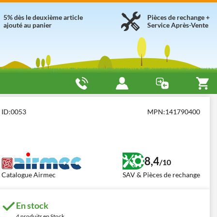
5% dès le deuxième article
Pièces de rechange +
ajouté au panier
Service Après-Vente
 Airmec
Airmec Agritech 1000
ID:
0053
MPN:
141790400
8,4
/10
Catalogue Airmec
SAV & Pièces de rechange
En stock
4 produits en Stock