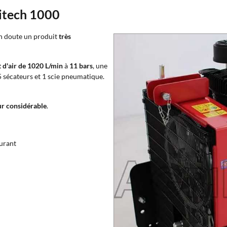
itech 1000
n doute un produit
très
t d'air de 1020 L/min
à
11 bars
, une
5 sécateurs et 1 scie pneumatique.
ur considérable
.
urant