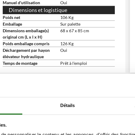
Manuel d'utilisation
Oui
Dimensions et logistique
Poids net
106 Kg
Emballage
Sur palette
Dimensions emballage(s)
68 x 67 x 85 cm
original cm (L x l x H)
Poids emballage compris
126 Kg
Déchargement par hayon
Oui
élévateur hydraulique
Temps de montage
Prêt à l'emploi
ne remise
Détails
ies.
e personnaliser le contenu et les annonces, d'offrir des fonctio