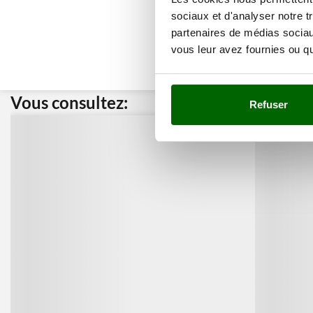
sociaux et d'analyser notre t
partenaires de médias sociaux
vous leur avez fournies ou qu'
Vous consultez:
Nos cli
Refuser