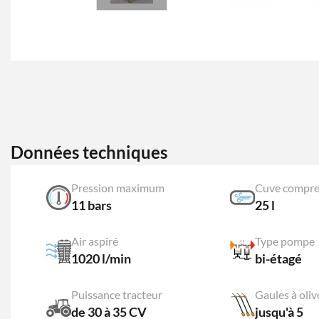
Données techniques
Pression maximum
Cuve compre
11 bars
25 l
Air aspiré
Type pompe
1020 l/min
bi-étagé
Puissance tracteur
Gaules à oliv
de 30 à 35 CV
jusqu'à 5