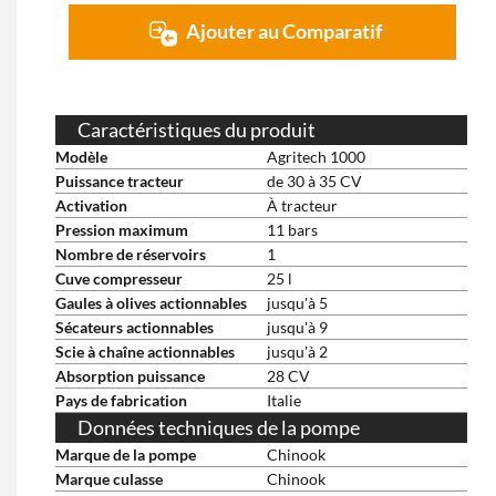
Ajouter au Comparatif
Caractéristiques du produit
Modèle
Agritech 1000
Puissance tracteur
de 30 à 35 CV
Activation
À tracteur
Pression maximum
11 bars
Nombre de réservoirs
1
Cuve compresseur
25 l
Gaules à olives actionnables
jusqu'à 5
Sécateurs actionnables
jusqu'à 9
Scie à chaîne actionnables
jusqu'à 2
Absorption puissance
28 CV
Pays de fabrication
Italie
Données techniques de la pompe
Marque de la pompe
Chinook
Marque culasse
Chinook