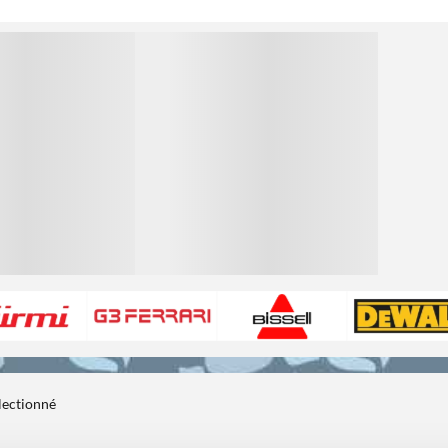
1
électionné