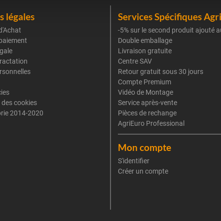
 légales
Services Spécifiques Agr
d'Achat
-5% sur le second produit ajouté a
paiement
Double emballage
gale
Livraison gratuite
tractation
Centre SAV
rsonnelles
Retour gratuit sous 30 jours
Compte Premium
cies
Vidéo de Montage
 des cookies
Service après-vente
rie 2014-2020
Pièces de rechange
AgriEuro Professional
Mon compte
S'identifier
Créer un compte