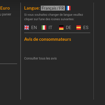
iEuro
Langue:
New
Français / FR
u panier
Inscr
Si vous souhaitez changer de langue veuillez
cliquer sur l'une des icones suivantes:
part
obti
EN
IT
DE
ES
Emai
Avis de consommateurs
Une er
J'
retent
Consulter tous les avis