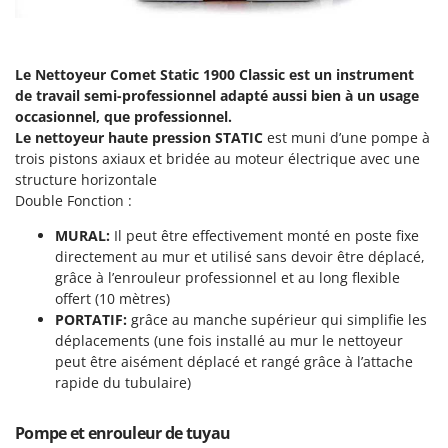
Groupes électrogènes
E
Gyrobroyeurs à lame pour tracteur
EcoFlow
Le Nettoyeur Comet Static 1900 Classic est un instrument
Edilmark
H
de travail semi-professionnel adapté aussi bien à un usage
Haches - Cognées et Hachettes
Effeuno
occasionnel, que professionnel.
Hachoirs à viande
Einhell
Le nettoyeur haute pression STATIC
est muni d’une pompe à
trois pistons axiaux et bridée au moteur électrique avec une
Herses à Dents
Elegen
structure horizontale
Herses Rotatives
Energy Gruppi
Double Fonction :
Enotecnica Pillan
L
MURAL:
Il peut être effectivement monté en poste fixe
Lames à neige
Eschenfelder
directement au mur et utilisé sans devoir être déplacé,
Lames niveleuses pour tracteur
grâce à l’enrouleur professionnel et au long flexible
EuroMech
offert (10 mètres)
Lave-vitres
Eurosystems
PORTATIF:
grâce au manche supérieur qui simplifie les
Lieuses électriques pour vignes
déplacements (une fois installé au mur le nettoyeur
F
peut être aisément déplacé et rangé grâce à l’attache
FAC
M
rapide du tubulaire)
Machines à pâtes
Fama Industrie
Machines de nettoyage pour panneaux photovoltaïques et surfaces vitrées
Pompe et enrouleur de tuyau
Famag