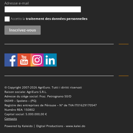
Adresse e-mail
Une erreur est survenue
Accetto la
traitement des données personnelles
© Copyright 2007-2026 AgriEuro. Tutti i diritti riservati
Raison sociale: AgriEuro S.R.L.
Adresse du siège social: Fraz. Petrognano 50/D
06049 – Spoleto – (PG)
Registre des entreprises de Pérouse – N° de TVA IT01629170547
Numéro REA: 150802
Capital social: 5.000.000,00 €
Contacts
Powered by Kaleido | Digital Productions - www.kalei.do