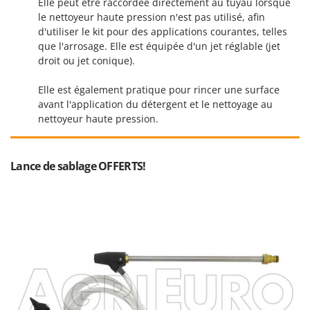
N
Elle peut être raccordée directement au tuyau lorsque
New O.M.R.A.
le nettoyeur haute pression n'est pas utilisé, afin
Nilfisk
d'utiliser le kit pour des applications courantes, telles
que l'arrosage. Elle est équipée d'un jet réglable (jet
Ninja
droit ou jet conique).
Novatec
Elle est également pratique pour rincer une surface
Novital
avant l'application du détergent et le nettoyage au
NuAir
nettoyeur haute pression.
NuovaFac
O
Lance de sablage OFFERTS!
Officine Savioli
Oliviero
Olix
OMA
Omas
Ompagrill
Ooni