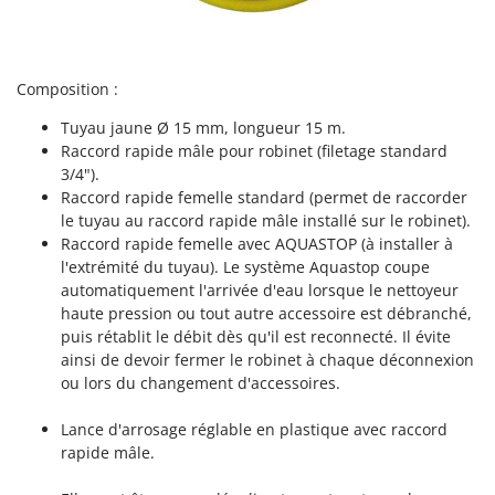
Master
Mastercook
Masterpro
Composition :
McCulloch
Tuyau jaune Ø 15 mm, longueur 15 m.
MCH
Raccord rapide mâle pour robinet (filetage standard
3/4").
Michelin
Raccord rapide femelle standard (permet de raccorder
Mille
le tuyau au raccord rapide mâle installé sur le robinet).
Raccord rapide femelle avec AQUASTOP (à installer à
Minox
l'extrémité du tuyau). Le système Aquastop coupe
Mockmill
automatiquement l'arrivée d'eau lorsque le nettoyeur
More than chef
haute pression ou tout autre accessoire est débranché,
puis rétablit le débit dès qu'il est reconnecté. Il évite
MOSA
ainsi de devoir fermer le robinet à chaque déconnexion
MOVA
ou lors du changement d'accessoires.
Mowox
Lance d'arrosage réglable en plastique avec raccord
MTD
rapide mâle.