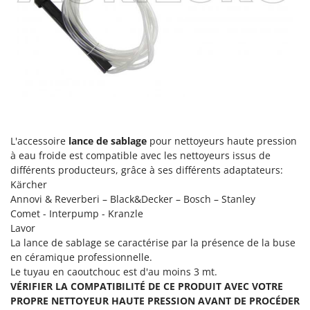
Oriental Koshin
Outdoorchef
P
Palazzetti
Palumbo Pavi
Partisani
Paterlini
L'accessoire
lance de sablage
pour nettoyeurs haute pression
Philips
à eau froide est compatible avec les nettoyeurs issus de
différents producteurs, grâce à ses différents adaptateurs:
Pramac
Kärcher
Prismafood
Annovi & Reverberi – Black&Decker – Bosch – Stanley
Comet - Interpump - Kranzle
R
Lavor
R.G.V.
La lance de sablage se caractérise par la présence de la buse
Rato
en céramique professionnelle.
Le tuyau en caoutchouc est d'au moins 3 mt.
Reber
VÉRIFIER LA COMPATIBILITÉ DE CE PRODUIT AVEC VOTRE
Redback
PROPRE NETTOYEUR HAUTE PRESSION AVANT DE PROCÉDER