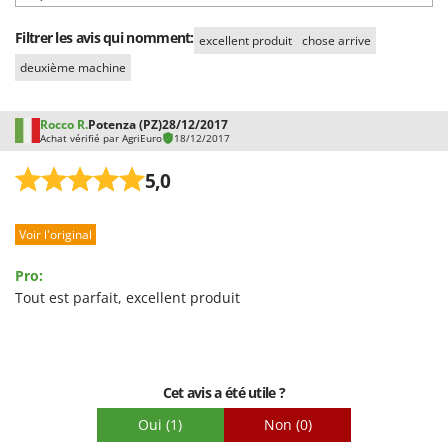
Filtrer les avis qui nomment:
excellent produit
chose arrive
deuxième machine
Rocco R.
Potenza (PZ)
28/12/2017
Achat vérifié par AgriEuro
18/12/2017
5,0
Voir l'original
Pro:
Tout est parfait, excellent produit
Cet avis a été utile ?
Oui
(1)
Non
(0)