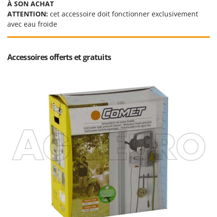
À SON ACHAT
Resto Italia
ATTENTION:
cet accessoire doit fonctionner exclusivement
Ribimex
avec eau froide
Ripartrak
Ritter
Accessoires offerts et gratuits
River Systems
Robomow
Rossofuoco
Rover Pompe
Royal Food
Ryobi
S
S.T.P.
Santos
Sbaraglia
Schnitzer