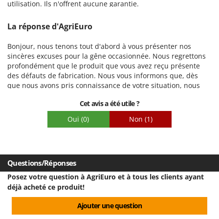
Emballage
utilisation. Ils n'offrent aucune garantie.
La réponse d'AgriEuro
Bonjour, nous tenons tout d'abord à vous présenter nos
sincères excuses pour la gêne occasionnée. Nous regrettons
profondément que le produit que vous avez reçu présente
des défauts de fabrication. Nous vous informons que, dès
que nous avons pris connaissance de votre situation, nous
avons procédé à un examen approfondi et coordonné les
Cet avis a été utile ?
actions nécessaires pour vous proposer une solution rapide
et adaptée. Nous avons donc récupéré l'article et vous en
Oui
(0)
Non
(1)
avons envoyé un nouveau. Nous vous remercions de votre
compréhension et de votre coopération et espérons avoir
résolu ce problème de manière satisfaisante et efficace.
Cordialement, l'équipe AgriEuro.es.
Questions/Réponses
Posez votre question à AgriEuro et à tous les clients ayant
déjà acheté ce produit!
Ajouter une question