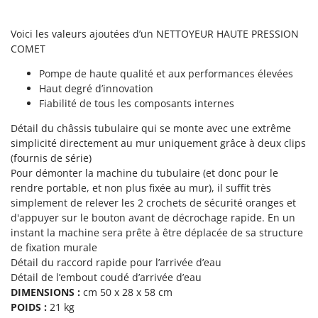
Scies alternatives à batterie
Intex
Scies de jardin télescopiques
Italyco
Voici les valeurs ajoutées d’un NETTOYEUR HAUTE PRESSION
Sécateurs électriques à batterie
COMET
ITM
Sécateurs et Échenilloirs manuels
Pompe de haute qualité et aux performances élevées
J
Sécateurs pneumatiques
Haut degré d’innovation
JOLLY ITALIA
Fiabilité de tous les composants internes
Semoirs et Épandeurs d'engrais
K
Détail du châssis tubulaire qui se monte avec une extrême
Socs pour tracteur
KAAZ
simplicité directement au mur uniquement grâce à deux clips
Souffleurs aspirateurs pour Feuilles
Karcher
(fournis de série)
Pour démonter la machine du tubulaire (et donc pour le
Soufreuses - Poudreuses à dos
Kasco
rendre portable, et non plus fixée au mur), il suffit très
Soufreuses - Poudreuses pour tracteur
Kemper
simplement de relever les 2 crochets de sécurité oranges et
d'appuyer sur le bouton avant de décrochage rapide. En un
Keter
T
instant la machine sera prête à être déplacée de sa structure
Taille-haies
KitchenAid
de fixation murale
Taille-haies à bras pour tracteur
Détail du raccord rapide pour l’arrivée d’eau
Komo
Détail de l’embout coudé d’arrivée d’eau
Tarières
DIMENSIONS :
cm 50 x 28 x 58 cm
L
Tondeuses à Gazon
Laica
POIDS :
21 kg