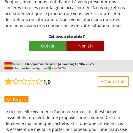
Bonjour, nous tenons tout d'abord à vous présenter nos
sincères excuses pour la gêne occasionnée. Nous regrettons
profondément que le produit que vous avez reçu présente
des défauts de fabrication. Nous vous informons que, dès
que nous avons pris connaissance de votre situation, nous
avons procédé à un examen approfondi et coordonné les
Cet avis a été utile ?
actions nécessaires pour vous proposer une solution rapide
et adaptée. Nous avons donc récupéré l'article et vous en
Oui
(0)
Non
(1)
avons envoyé un nouveau. Nous vous remercions de votre
compréhension et de votre coopération et espérons avoir
résolu ce problème de manière satisfaisante et efficace.
Vasile D.
Roquetas de mar (Almeria)
12/06/2025
Cordialement, l'équipe AgriEuro.es.
Achat vérifié par AgriEuro
27/05/2025
1,0
Voir détails
Robustesse
Voir l'original
Prestations
Facilité d'utilisation
Je déconseille vivement d'acheter sur ce site. Il est arrivé
Qualité / Prix
cassé et ils refusent de me proposer une solution. C'est la
deuxième machine que j'achète, et si quelque chose arrive,
Facilité de montage
ils essaient de me faire porter le chapeau pour une mauvaise