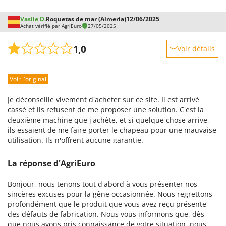
Vasile D.
Roquetas de mar (Almeria)
12/06/2025
Achat vérifié par AgriEuro
27/05/2025
1,0
Voir détails
Robustesse
Voir l'original
Prestations
Facilité d'utilisation
Je déconseille vivement d'acheter sur ce site. Il est arrivé
Qualité / Prix
cassé et ils refusent de me proposer une solution. C'est la
deuxième machine que j'achète, et si quelque chose arrive,
Facilité de montage
ils essaient de me faire porter le chapeau pour une mauvaise
Emballage
utilisation. Ils n'offrent aucune garantie.
La réponse d'AgriEuro
Bonjour, nous tenons tout d'abord à vous présenter nos
sincères excuses pour la gêne occasionnée. Nous regrettons
profondément que le produit que vous avez reçu présente
des défauts de fabrication. Nous vous informons que, dès
que nous avons pris connaissance de votre situation, nous