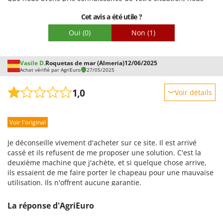
avons procédé à un examen approfondi et coordonné les
Cet avis a été utile ?
actions nécessaires pour vous proposer une solution rapide
et adaptée. Nous avons donc récupéré l'article et vous en
Oui
(0)
Non
(1)
avons envoyé un nouveau. Nous vous remercions de votre
compréhension et de votre coopération et espérons avoir
résolu ce problème de manière satisfaisante et efficace.
Vasile D.
Roquetas de mar (Almeria)
12/06/2025
Cordialement, l'équipe AgriEuro.es.
Achat vérifié par AgriEuro
27/05/2025
1,0
Voir détails
Robustesse
Voir l'original
Prestations
Facilité d'utilisation
Je déconseille vivement d'acheter sur ce site. Il est arrivé
Qualité / Prix
cassé et ils refusent de me proposer une solution. C'est la
deuxième machine que j'achète, et si quelque chose arrive,
Facilité de montage
ils essaient de me faire porter le chapeau pour une mauvaise
Emballage
utilisation. Ils n'offrent aucune garantie.
La réponse d'AgriEuro