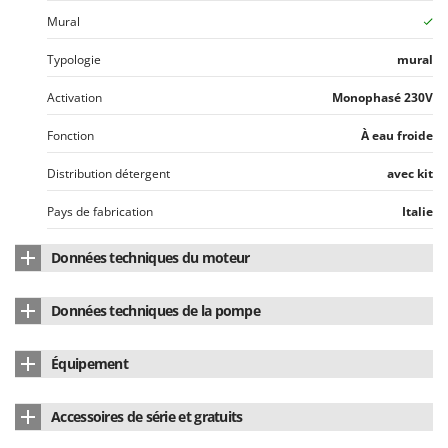
Stiga
Mural
Stocker
Typologie
mural
Sunseeker
Activation
Monophasé 230V
T
Tecla
Fonction
À eau froide
TecnoGen
Distribution détergent
avec kit
Tellarini Pompe
Pays de fabrication
Italie
Telwin
Tenco
Données techniques du moteur
Tineco
Type de moteur
Électrique monophasé
Titania
Données techniques de la pompe
Moteur
à induction
Tornado
Marque de la pompe
Comet
Équipement
Tre Spade
Vitesse de rotation
2800 RPM
Modèle
KTR
Trev - Abrek - TecnoVIR
Réservoir détergent intégré
oui
Puissance absorbée
2.9 Kw
Accessoires de série et gratuits
Type pompe
à 3 pistons axiaux
Trotec
Jet moussant
oui
Refroidissement
à l'air