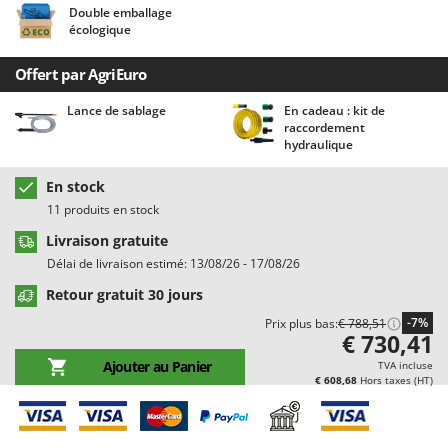
Chaudrons électriques pour polenta
Double emballage
Barbieri
écologique
Cisailles à gazon à batterie
Batavia
Cisailles taille-haies manuelles
Offert par AgriEuro
Benassi
Climatiseurs
Beper
Lance de sablage
En cadeau : kit de
raccordement
Compresseurs d'air électriques
Berkel
hydraulique
Compresseurs pour la récolte des olives et la taille
Bernardi
En stock
Coupe-bordures - Trimmers
Bertolini Pumps
11 produits en stock
Coupe-branches
Besser Vacuum
Livraison gratuite
Couveuses à œufs
Bestway
Délai de livraison estimé: 13/08/26 - 17/08/26
Cultivateurs Tiller à ressorts - Extirpateurs
Beta tools
Retour gratuit 30 jours
Bissell
-7%
Prix plus bas:
€ 788,51
D
€ 730,41
Débroussailleuses
Black & Decker
Ajouter au Panier
TVA incluse
Décompacteurs agricoles
BlackStone
€ 608,68
Hors taxes (HT)
Découpeurs plasma
Blue Bird
Déplaqueuses de gazon
Bomet