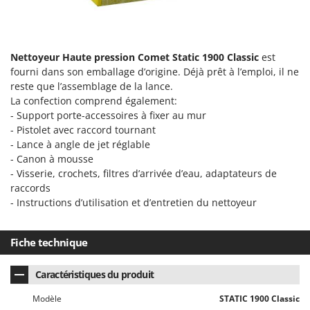
Seven Italy
Shark
Silky
Nettoyeur Haute pression Comet Static 1900 Classic
est
Simatech
fourni dans son emballage d’origine. Déjà prêt à l’emploi, il ne
reste que l’assemblage de la lance.
Sirman
La confection comprend également:
Skil
- Support porte-accessoires à fixer au mur
- Pistolet avec raccord tournant
Smartwood
- Lance à angle de jet réglable
Smeg
- Canon à mousse
Snapper
- Visserie, crochets, filtres d’arrivée d’eau, adaptateurs de
raccords
Solidur
- Instructions d’utilisation et d’entretien du nettoyeur
Spice Electronics
Spiralmac
Fiche technique
Spring Protezione
Caractéristiques du produit
Spyro
Stanley
Modèle
STATIC 1900 Classic