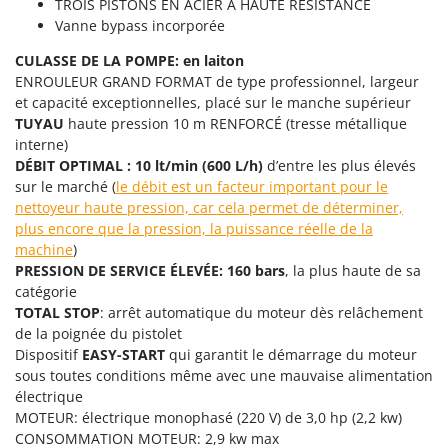
Perches Élagueuses
TROIS PISTONS EN ACIER À HAUTE RÉSISTANCE
Francini
Vanne bypass incorporée
Pétrins à Spirale
G
CULASSE DE LA POMPE: en laiton
Piscines
G3 Ferrari
ENROULEUR GRAND FORMAT de type professionnel, largeur
Planteuses de pommes de terre pour tracteur
et capacité exceptionnelles, placé sur le manche supérieur
Gardena
TUYAU
haute pression 10 m RENFORCÉ (tresse métallique
Plateaux de coupe pour tracteur
Garofalo
interne)
Plumeuses
GeoTech
DÉBIT OPTIMAL : 10 lt/min (600 L/h)
d’entre les plus élevés
Pompes d'irrigation à tracteur
sur le marché (
le débit est un facteur important pour le
GeoTech Pro
nettoyeur haute pression, car cela permet de déterminer,
Pompes de transfert
Gierre
plus encore que la pression, la puissance réelle de la
Pompes immergées électriques
machine
)
Ginko - MGM
PRESSION DE SERVICE ÉLEVÉE: 160 bars
, la plus haute de sa
Postes à souder
Gipeco
catégorie
Poussoirs à saucisse
TOTAL STOP
: arrêt automatique du moteur dès relâchement
Girmi
de la poignée du pistolet
Power Stations - Batteries - Centrales électriques portables
GRAEF
Dispositif
EASY-START
qui garantit le démarrage du moteur
Presses à pellets
Gre
sous toutes conditions même avec une mauvaise alimentation
Pressoirs à fruits
électrique
GreenBay
MOTEUR: électrique monophasé (220 V) de 3,0 hp (2,2 kw)
Pressoirs à Raisin
Greenworks
CONSOMMATION MOTEUR: 2,9 kw max