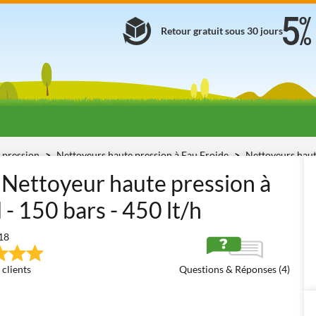
Retour gratuit sous 30 jours
 pression
Nettoyeurs haute pression à Eau Froide
Nettoyeurs haut
 Nettoyeur haute pression à
- 150 bars - 450 lt/h
18
 clients
Questions & Réponses (4)