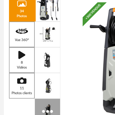
+300 VENDUS
34
Photos
Vue 360°
8
Vidéos
11
Photos clients