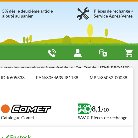
5% dès le deuxième article
Pièces de rechange +
ajouté au panier
Service Après-Vente
e pression monophasés à eau froide
Eau Froide - SEMI-PRO (130-
ID:
K605333
EAN:
8054639481138
MPN:
36052-00038
8,1
/10
Catalogue Comet
SAV & Pièces de rechange
En stock