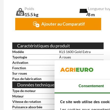
Poids
Longueur tu
15.5 kg
8 m
Ajouter au Comparatif
Caractéristiques du produit
Modèle
KLS 1600 Gold Extra
Typologie
À roues
Activation
Monophasé 230V
Fonction
À eau froide
Sur roues
oui
Pays de fabrication
Chine
Données techniques du moteur
Consentement
Type de moteur
Électrique monophasé
Moteur
à induction
Vitesse de rotation
2800 RPM
Ce site web utilise des cook
Puissance absorbée
2.2 Kw
Les cookies nous permettent d