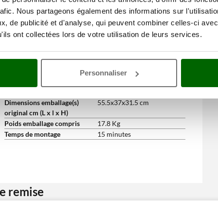
pistolet
rafic. Nous partageons également des informations sur l'utilisati
Longueur tuyau
8 m
, de publicité et d'analyse, qui peuvent combiner celles-ci avec
Hydrobrosse fixe
oui
ils ont collectées lors de votre utilisation de leurs services.
Manuel d'utilisation
Oui
Dimensions et logistique
Dimensions du produit cm (L
33x31x84 cm
x l x H)
Personnaliser
Poids net
15.5 Kg
Emballage
Carton d'origine
Dimensions emballage(s)
55.5x37x31.5 cm
original cm (L x l x H)
Poids emballage compris
17.8 Kg
Temps de montage
15 minutes
ne remise