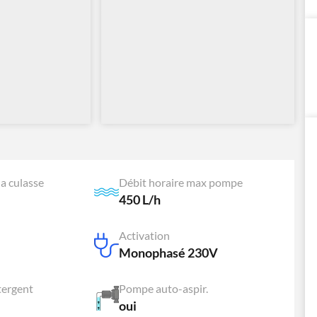
a culasse
Débit horaire max pompe
450 L/h
Activation
Monophasé 230V
tergent
Pompe auto-aspir.
oui