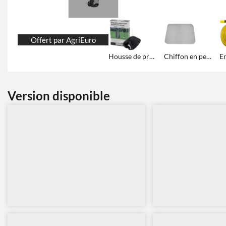
Offert par AgriEuro
Housse de protection et remisage
Chiffon en peau de chamois
Version disponible