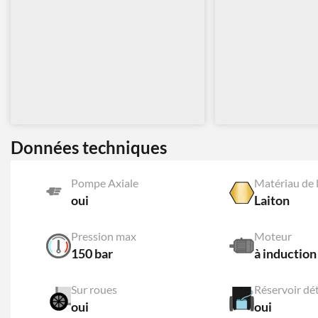
Données techniques
Pompe Axiale
Matériau de l
oui
Laiton
Pression max
Moteur
150 bar
à induction
Sur roues
Réservoir dé
oui
oui