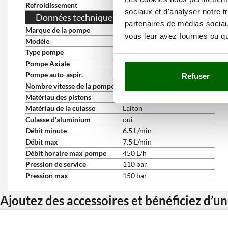
Refroidissement
à l'air
sociaux et d'analyser notre t
Données techniques de la pompe
partenaires de médias sociaux
Marque de la pompe
Comet
vous leur avez fournies ou qu'
Modèle
PT 03 Gold
Type pompe
à 3 pistons axiaux
Pompe Axiale
oui
Pompe auto-aspir.
oui
Refuser
Nombre vitesse de la pompe
1
Matériau des pistons
Acier
Matériau de la culasse
Laiton
Culasse d'aluminium
oui
Débit minute
6.5 L/min
Débit max
7.5 L/min
Débit horaire max pompe
450 L/h
Pression de service
110 bar
Pression max
150 bar
Ajoutez des accessoires et bénéficiez d’u