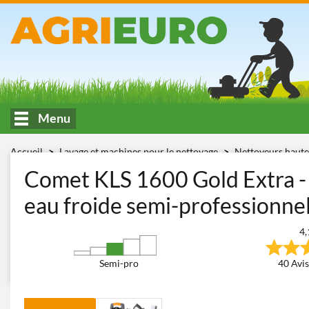
Menu
Accueil
Lavage et machines pour le nettoyage
Nettoyeurs haute
180 bars)
Comet KLS 1600 Gold Extra
Comet KLS 1600 Gold Extra -
eau froide semi-professionnel 
4,
Semi-pro
40 Avis