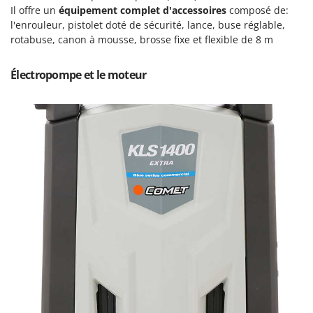
Perches Élagueuses
Il offre un
équipement complet d'accessoires
composé de:
Francini
Pétrins à Spirale
l'enrouleur, pistolet doté de sécurité, lance, buse réglable,
rotabuse, canon à mousse, brosse fixe et flexible de 8 m
G
Piscines
G3 Ferrari
Planteuses de pommes de terre pour tracteur
Gardena
Électropompe et le moteur
Plateaux de coupe pour tracteur
Garofalo
Plumeuses
GeoTech
Pompes d'irrigation à tracteur
GeoTech Pro
Pompes de transfert
Gierre
Pompes immergées électriques
Ginko - MGM
Postes à souder
Gipeco
Poussoirs à saucisse
Girmi
Power Stations - Batteries - Centrales électriques portables
GRAEF
Presses à pellets
Gre
Pressoirs à fruits
GreenBay
Pressoirs à Raisin
Greenworks