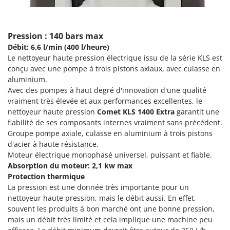
Pulvérisateurs
GRIFO
Pulvérisateurs portés
GVS
Pression : 140 bars max
GYS
R
Débit: 6,6 l/min (400 l/heure)
Rafraîchisseurs d'air par évaporation
Le nettoyeur haute pression électrique issu de la série KLS est
H
Rampes de chargement en aluminium
conçu avec une pompe à trois pistons axiaux, avec culasse en
Hailo
Râpes à fromage électriques
aluminium.
Helvi
Avec des pompes à haut degré d'innovation d'une qualité
Râteaux pour tracteur
Henx
vraiment très élevée et aux performances excellentes, le
Remplisseuses
nettoyeur haute pression
Comet KLS 1400 Extra
garantit une
HiKOKI
fiabilité de ses composants internes vraiment sans précédent.
Robots nettoyeurs de piscine
Honda
Groupe pompe axiale, culasse en aluminium à trois pistons
Robots Tondeuses
d'acier à haute résistance.
I
Moteur électrique monophasé universel, puissant et fiable.
Rogneuses de souches
Idromatic
Absorption du moteur: 2,1 kw max
Rouleaux pour tracteur
Il-Tec
Protection thermique
La pression est une donnée très importante pour un
Imperia
S
nettoyeur haute pression, mais le débit aussi. En effet,
Scies à os
Infaco
souvent les produits à bon marché ont une bonne pression,
Scies à Ruban
mais un débit très limité et cela implique une machine peu
Intec