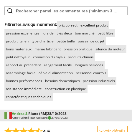
Worx
Y
Yard Force
Filtrer les avis qui nomment:
prix correct
excellent produit
Z
pression excellentes
lors de
très déçu
bon marché
petit filtre
Zanon
produit italien
type d' article
petite taille
puissance du jet
Zephir
bons matériaux
même fabricant
pression pratique
silence du moteur
ZGrills
petit nettoyeur
connexion du tuyau
produits chinois
Zodiac
rapport au précédent
rangement facile
longues périodes
Zomax
assemblage facile
câble d' alimentation
personnel courtois
bonnes performances
besoins domestiques
pression industriels
assistance immédiate
construction en plastique
caractéristiques techniques
Andrea S.
Riano (RM)
28/10/2023
Achat vérifié par AgriEuro
27/09/2023
4,5
Voir détails