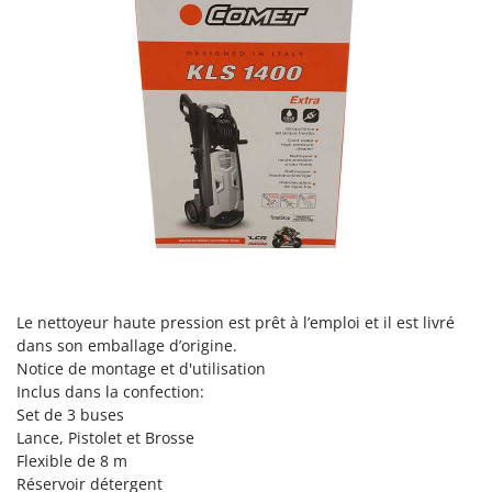
Oriental Koshin
Outdoorchef
P
Palazzetti
Palumbo Pavi
Partisani
Paterlini
Philips
Pramac
Prismafood
Le nettoyeur haute pression est prêt à l’emploi et il est livré
dans son emballage d’origine.
R
Notice de montage et d'utilisation
R.G.V.
Inclus dans la confection:
Rato
Set de 3 buses
Reber
Lance, Pistolet et Brosse
Flexible de 8 m
Redback
Réservoir détergent