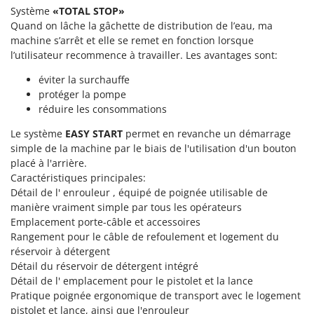
Tondeuses autoportées
Lampacrescia - MGM
Système
«TOTAL STOP»
Tondeuses débroussailleuses thermiques
Quand on lâche la gâchette de distribution de l’eau, ma
Landxcape
machine s’arrêt et elle se remet en fonction lorsque
Trancheuses
LAR Casalinghi
l’utilisateur recommence à travailler. Les avantages sont:
Trancheuses de sol
Lavor
éviter la surchauffe
Transpalettes
Linea VZ
protéger la pompe
Treuils de débardage
réduire les consommations
Lisam
Tronçonneuses
Le système
Lotusgrill
EASY START
permet en revanche un démarrage
simple de la machine par le biais de l'utilisation d'un bouton
V
placé à l'arrière.
M
Vêtements de Sécurité
M.A.I.BO.
Caractéristiques principales:
Vibroculteurs à tracteur
Détail de l' enrouleur , équipé de poignée utilisable de
Macom
manière vraiment simple par tous les opérateurs
Macte Ovens
Emplacement porte-câble et accessoires
Rangement pour le câble de refoulement et logement du
Makita
réservoir à détergent
MAMMAMIA
Détail du réservoir de détergent intégré
Marcato
Détail de l' emplacement pour le pistolet et la lance
Pratique poignée ergonomique de transport avec le logement
Marina Systems
pistolet et lance, ainsi que l'enrouleur