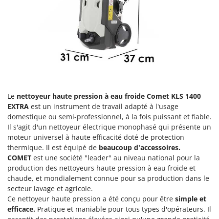
Groupes électrogènes
E
Gyrobroyeurs à lame pour tracteur
EcoFlow
Edilmark
H
Haches - Cognées et Hachettes
Effeuno
Hachoirs à viande
Einhell
Herses à Dents
Elegen
Herses Rotatives
Energy Gruppi
Le
nettoyeur haute pression à eau froide
Comet KLS 1400
EXTRA
est un instrument de travail adapté à l'usage
Enotecnica Pillan
L
domestique ou semi-professionnel, à la fois puissant et fiable.
Lames à neige
Eschenfelder
Il s'agit d'un nettoyeur électrique monophasé qui présente un
Lames niveleuses pour tracteur
moteur universel à haute efficacité doté de protection
EuroMech
thermique. Il est équipé de
beaucoup d'accessoires.
Lave-vitres
Eurosystems
COMET
est une société "leader" au niveau national pour la
Lieuses électriques pour vignes
production des nettoyeurs haute pression à eau froide et
F
chaude, et mondialement connue pour sa production dans le
FAC
M
secteur lavage et agricole.
Machines à pâtes
Fama Industrie
Ce nettoyeur haute pression a été conçu pour être
simple et
Machines de nettoyage pour panneaux photovoltaïques et surfaces vitrées
efficace.
Pratique et maniable pour tous types d'opérateurs. Il
Famag