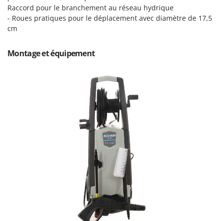
Master
Raccord pour le branchement au réseau hydrique
- Roues pratiques pour le déplacement avec diamètre de 17,5
Mastercook
cm
Masterpro
McCulloch
Montage et équipement
MCH
Michelin
Mille
Minox
Mockmill
More than chef
MOSA
MOVA
Mowox
MTD