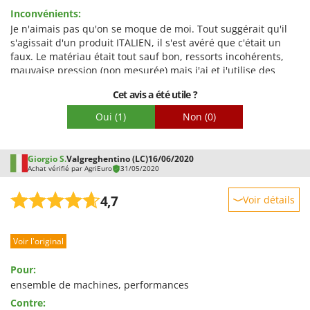
produit.
Facilité d'utilisation
Inconvénients:
Qualité / Prix
Je n'aimais pas qu'on se moque de moi. Tout suggérait qu'il
s'agissait d'un produit ITALIEN, il s'est avéré que c'était un
Facilité de montage
faux. Le matériau était tout sauf bon, ressorts incohérents,
Emballage
mauvaise pression (non mesurée) mais j'ai et j'utilise des
nettoyeurs haute pression industriels depuis longtemps dans
Cet avis a été utile ?
mon travail. période, comme Karcher. Je ne suis pas
technicien, mais je ne suis pas naïf non plus, je voulais juste
Oui
(1)
Non
(0)
un produit ITALIEN. En tant que retraité, je voulais un
nettoyeur haute pression petit mais efficace pour les besoins
domestiques. Je regrette mon petit nettoyeur haute pression
Giorgio S.
Valgreghentino (LC)
16/06/2020
que j'avais auparavant. Comète ASSEZ! déception Faites-moi
Achat vérifié par AgriEuro
31/05/2020
savoir si ce sont des produits chinois. J'en ai marre de leurs
imitations bon marché même si le (design) est italien. Très
4,7
Voir détails
déçu !
Robustesse
Voir l'original
Prestations
Facilité d'utilisation
Pour:
Qualité / Prix
ensemble de machines, performances
Contre:
Facilité de montage