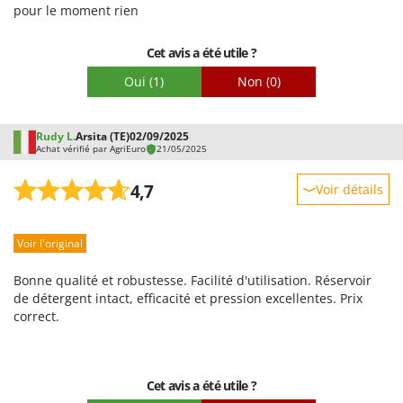
pour le moment rien
Emballage
Cet avis a été utile ?
Oui
(1)
Non
(0)
Rudy L.
Arsita (TE)
02/09/2025
Achat vérifié par AgriEuro
21/05/2025
4,7
Voir détails
Robustesse
Voir l'original
Prestations
Facilité d'utilisation
Bonne qualité et robustesse. Facilité d'utilisation. Réservoir
Qualité / Prix
de détergent intact, efficacité et pression excellentes. Prix
correct.
Facilité de montage
Emballage
Cet avis a été utile ?