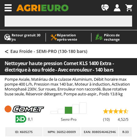
-1
Retour gratuit 30
Réparation
Pièces de
A
A
jrs
après‑vente
rechange
Abris de jardin
ABAC
<
Accessoires pour tracteurs tondeuses autoportés
AgriEuro Premium
Eau Froide - SEMI-PRO (130-180 bars)
Aérateurs Scarificateurs pour gazon
AgriEuro TOP-LINE
Nettoyeur haute pression Comet KLS 1400 Extra -
Arracheuses de pommes de terre pour tracteur
AGT
électrique à eau froide - Avec enrouleur - 140 bars
Aspirateurs - Balais Électriques
Aima
Pompe Axiale, Matériau de la culasse Aluminium, Débit horaire max
pompe 400 L/h, Pression max 140 bar, Moteur à induction, Activation
Aspirateurs à cendres
Airmec
Monophasé 230V, Sur roues, Enrouleur non raccordé, Buse rotative
buse seule, Réservoir détergent, Pompe auto-aspir., Poids 13.8 kg
Aspirateurs à feuilles sur roues
AL-KO
Aspirateurs de piscine
ALA 2000
Aspirateurs Multifonctions
Alce
8,1
Semi-Pro
(10)
4,52/5
Atomiseurs agricoles pour tracteurs
Alpina
Atomiseurs pour traitements
Ama
ID
: K605275
MPN: 36052-00009
EAN: 8080546462946
R-33