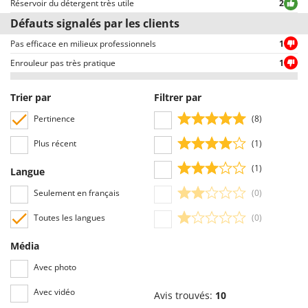
Réservoir du détergent très utile
2
Troy-Bilt
Défauts signalés par les clients
U
Pas efficace en milieux professionnels
1
Udor
Enrouleur pas très pratique
1
Unger
Trier par
Filtrer par
V
Verdemax
Pertinence
(8)
Vesco
Plus récent
(1)
Volpi
(1)
Langue
W
Waldner
Seulement en français
(0)
Weber
Toutes les langues
(0)
WIDU
Média
Wiper EcoRobot
Avec photo
Wolf Garten
Wortex
Avec vidéo
Avis trouvés:
10