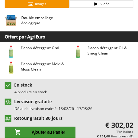
Chaudrons électriques pour polenta
Barbieri
Images
Vidéo
Cisailles à gazon à batterie
Batavia
Double emballage
Cisailles taille-haies manuelles
Benassi
écologique
Climatiseurs
Beper
Offert par AgriEuro
Compresseurs d'air électriques
Berkel
Flacon détergent Gral
Flacon détergent Oil &
Compresseurs pour la récolte des olives et la taille
Bernardi
Smog Clean
Coupe-bordures - Trimmers
Bertolini Pumps
Flacon détergent Mold &
Coupe-branches
Besser Vacuum
Moss Clean
Couveuses à œufs
Bestway
En stock
Cultivateurs Tiller à ressorts - Extirpateurs
Beta tools
4 produits en stock
Bissell
D
Livraison gratuite
Débroussailleuses
Black & Decker
Délai de livraison estimé: 13/08/26 - 17/08/26
Décompacteurs agricoles
BlackStone
Retour gratuit 30 jours
€ 302,02
Découpeurs plasma
Blue Bird
Ajouter au Panier
TVA incluse
Déplaqueuses de gazon
Bomet
€ 251,68
Hors taxes (HT)