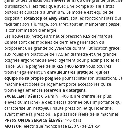
garantit des prestations élevées ainsi qu'une grande praticité
Machines pour la transformation des fruits
Famur
d'utilisation. Il est fabriqué avec une pompe axiale à trois
Machines sous vide
pistons et culasse d'aluminium. Le modèle est équipé de
FARMER
dispositif
TotalStop et Easy Start,
soit les fonctionnalités qui
Motobineuses
FBC
facilitent son allumage, son arrêt, tout en maintenant basse
Motoculteurs
Ferrari Group
la consommation d'énergie.
Les nouveaux nettoyeurs haute pression
KLS
de marque
Motofaucheuses
Ferroni
Comet
sont des modèles de dernière génération qui
Motopompes pour irrigation
Ferrua
proposent une grande polyvalence durant l'utilisation grâce
Moulins à céréales électriques
aux roues en plastique de 17,5 en diamètre et une grande
FIAC
poignée ergonomique avec logement pour placer pistolet et
Moulins à farine
FIEM
lance. Sur la poignée de la
KLS 1400 Extra
vous pourrez
trouver également un
enrouleur très pratique
(qui est
Fimar
N
équipé de sa propre poignée
pour faciliter son utilisation). La
Nettoyeurs et Balais à vapeur
FINI
machine est dotée de logement porte-accessoires où se
Nettoyeurs haute pression
Fiorentini
trouve également le
réservoir à détergent.
Nettoyeurs tapis, moquettes et tapisseries
EXCELLENT DÉBIT:
6,6 l/min - 400 lt/hre d'entre les plus
Fiskars
élevés du marché (le débit est la donnée plus importante qui
Flymo
caractérise un nettoyeur haute pression, et qui identifie,
P
Peignes vibreurs et Secoueurs à olives
avant même la pression, la puissance réelle de la machine)
Fontana Forni
PRESSION DE SERVICE ÉLEVÉE:
140 bars
Pelles rétros pour tracteur
Forest Master
MOTEUR
: électrique monophasé (230 V) de 2,1 kw