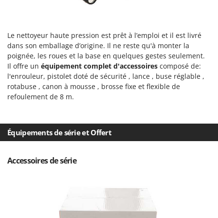
N
New O.M.R.A.
Nilfisk
Ninja
Le nettoyeur haute pression est prêt à l’emploi et il est livré
dans son emballage d’origine. Il ne reste qu'à monter la
Novatec
poignée, les roues et la base en quelques gestes seulement.
Novital
Il offre un
équipement complet d'accessoires
composé de:
l'enrouleur, pistolet doté de sécurité , lance , buse réglable ,
NuAir
rotabuse , canon à mousse , brosse fixe et flexible de
NuovaFac
refoulement de 8 m.
O
Officine Savioli
Équipements de série et Offert
Oliviero
Olix
Accessoires de série
OMA
Omas
Ompagrill
Ooni