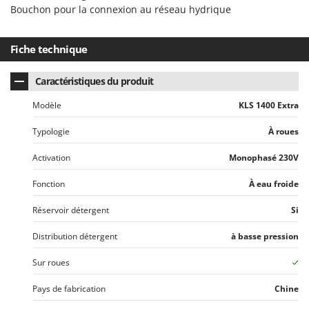
Resto Italia
Bouchon pour la connexion au réseau hydrique
Ribimex
Ripartrak
Fiche technique
Ritter
Caractéristiques du produit
River Systems
Modèle
KLS 1400 Extra
Robomow
Rossofuoco
Typologie
À roues
Rover Pompe
Activation
Monophasé 230V
Royal Food
Fonction
À eau froide
Ryobi
Réservoir détergent
Si
S
S.T.P.
Distribution détergent
à basse pression
Santos
Sur roues
Sbaraglia
Pays de fabrication
Chine
Schnitzer