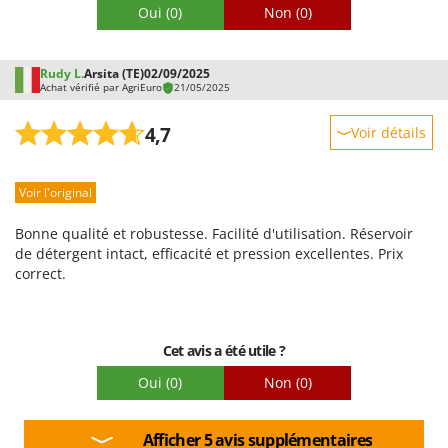
Oui
(0)
Non
(0)
Rudy L.
Arsita (TE)
02/09/2025
Achat vérifié par AgriEuro
21/05/2025
4,7
Voir détails
Robustesse
Voir l'original
Prestations
Facilité d'utilisation
Bonne qualité et robustesse. Facilité d'utilisation. Réservoir
Qualité / Prix
de détergent intact, efficacité et pression excellentes. Prix
correct.
Facilité de montage
Emballage
Cet avis a été utile ?
Oui
(0)
Non
(0)
Afficher 5 avis supplémentaires