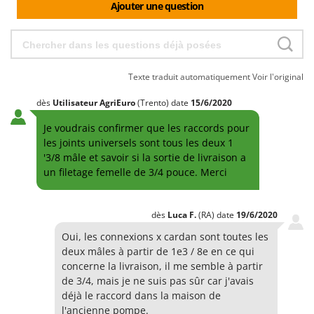
Ajouter une question
Texte traduit automatiquement
Voir l'original
dès
Utilisateur AgriEuro
(Trento)
date
15/6/2020
Je voudrais confirmer que les raccords pour
les joints universels sont tous les deux 1
'3/8 mâle et savoir si la sortie de livraison a
un filetage femelle de 3/4 pouce. Merci
dès
Luca
F.
(RA)
date
19/6/2020
Oui, les connexions x cardan sont toutes les
deux mâles à partir de 1e3 / 8e en ce qui
concerne la livraison, il me semble à partir
de 3/4, mais je ne suis pas sûr car j'avais
déjà le raccord dans la maison de
l'ancienne pompe.