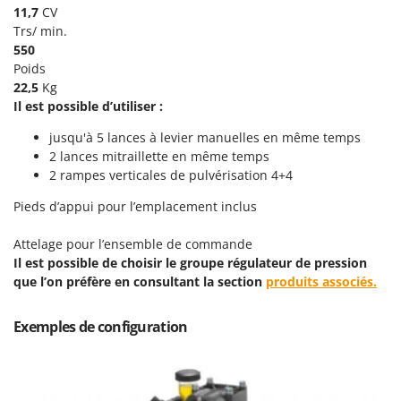
Perches Élagueuses
11,7
CV
Francini
Pétrins à Spirale
Trs/ min.
550
G
Piscines
G3 Ferrari
Poids
Planteuses de pommes de terre pour tracteur
22,5
Kg
Gardena
Il est possible d’utiliser :
Plateaux de coupe pour tracteur
Garofalo
jusqu'à 5 lances à levier manuelles en même temps
Plumeuses
GeoTech
2 lances mitraillette en même temps
Pompes d'irrigation à tracteur
GeoTech Pro
2 rampes verticales de pulvérisation 4+4
Pompes de transfert
Gierre
Pieds d’appui pour l’emplacement inclus
Pompes immergées électriques
Ginko - MGM
Attelage pour l’ensemble de commande
Postes à souder
Gipeco
Il est possible de choisir le groupe régulateur de pression
Poussoirs à saucisse
Girmi
que l’on préfère en consultant la section
produits associés.
Power Stations - Batteries - Centrales électriques portables
GRAEF
Exemples de configuration
Presses à pellets
Gre
Pressoirs à fruits
GreenBay
Pressoirs à Raisin
Greenworks