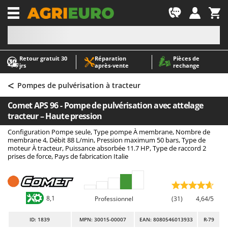
-1
Retour gratuit 30
Réparation
Pièces de
A
A
jrs
après‑vente
rechange
Abris de jardin
ABAC
<
Accessoires pour tracteurs tondeuses autoportés
AgriEuro Premium
Pompes de pulvérisation à tracteur
Aérateurs Scarificateurs pour gazon
AgriEuro TOP-LINE
Comet APS 96 - Pompe de pulvérisation avec attelage
Arracheuses de pommes de terre pour tracteur
AGT
tracteur – Haute pression
Aspirateurs - Balais Électriques
Aima
Configuration Pompe seule, Type pompe À membrane, Nombre de
membrane 4, Débit 88 L/min, Pression maximum 50 bars, Type de
Aspirateurs à cendres
Airmec
moteur À tracteur, Puissance absorbée 11.7 HP, Type de raccord 2
prises de force, Pays de fabrication Italie
Aspirateurs à feuilles sur roues
AL-KO
Aspirateurs de piscine
ALA 2000
Aspirateurs Multifonctions
Alce
8,1
Professionnel
(31)
4,64/5
Atomiseurs agricoles pour tracteurs
Alpina
Atomiseurs pour traitements
Ama
ID
: 1839
MPN: 30015-00007
EAN: 8080546013933
R-79