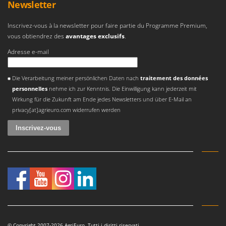
Newsletter
Inscrivez-vous à la newsletter pour faire partie du Programme Premium,
vous obtiendrez des
avantages exclusifs
.
Adresse e-mail
Une erreur est survenue
Die Verarbeitung meiner persönlichen Daten nach
traitement des données
personnelles
nehme ich zur Kenntnis. Die Einwilligung kann jederzeit mit
Wirkung für die Zukunft am Ende jedes Newsletters und über E-Mail an
privacy[at]agrieuro.com widerrufen werden
© Copyright 2007-2026 AgriEuro. Tutti i diritti riservati