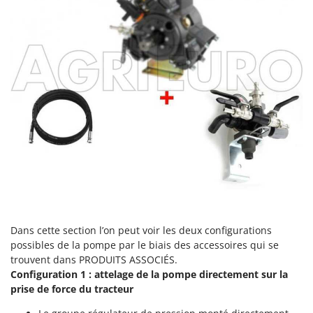
Pulvérisateurs
GRIFO
Pulvérisateurs portés
GVS
GYS
R
Rafraîchisseurs d'air par évaporation
H
Rampes de chargement en aluminium
Hailo
Râpes à fromage électriques
Helvi
Râteaux pour tracteur
Henx
Remplisseuses
HiKOKI
Robots nettoyeurs de piscine
Honda
Robots Tondeuses
I
Rogneuses de souches
Idromatic
Dans cette section l’on peut voir les deux configurations
Rouleaux pour tracteur
Il-Tec
possibles de la pompe par le biais des accessoires qui se
trouvent dans PRODUITS ASSOCIÉS.
Imperia
S
Configuration 1 : attelage de la pompe directement sur la
Scies à os
Infaco
prise de force du tracteur
Scies à Ruban
Intec