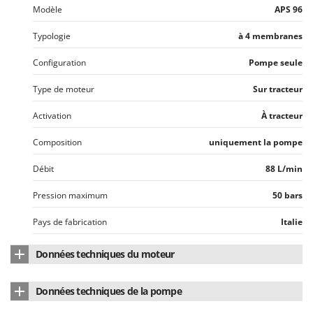
Tondeuses autoportées
Lampacrescia - MGM
Modèle
APS 96
Tondeuses débroussailleuses thermiques
Landxcape
Typologie
à 4 membranes
Trancheuses
LAR Casalinghi
Configuration
Pompe seule
Trancheuses de sol
Lavor
Transpalettes
Type de moteur
Sur tracteur
Linea VZ
Treuils de débardage
Lisam
Activation
À tracteur
Tronçonneuses
Lotusgrill
Composition
uniquement la pompe
V
M
Débit
Vêtements de Sécurité
88 L/min
M.A.I.BO.
Vibroculteurs à tracteur
Macom
Pression maximum
50 bars
Macte Ovens
Pays de fabrication
Italie
Makita
Données techniques du moteur
MAMMAMIA
Marcato
Type de moteur
À tracteur
Données techniques de la pompe
Marina Systems
Type de raccord
2 prises de force