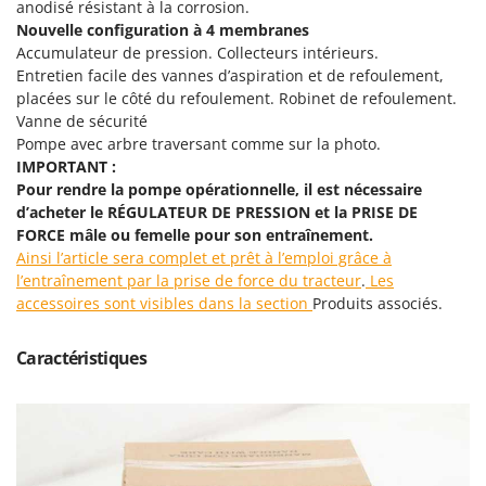
anodisé résistant à la corrosion.
Groupes électrogènes
Nouvelle configuration à 4 membranes
E
Gyrobroyeurs à lame pour tracteur
EcoFlow
Accumulateur de pression. Collecteurs intérieurs.
Entretien facile des vannes d’aspiration et de refoulement,
Edilmark
H
placées sur le côté du refoulement. Robinet de refoulement.
Haches - Cognées et Hachettes
Effeuno
Vanne de sécurité
Hachoirs à viande
Pompe avec arbre traversant comme sur la photo.
Einhell
IMPORTANT :
Herses à Dents
Elegen
Pour rendre la pompe opérationnelle, il est nécessaire
Herses Rotatives
Energy Gruppi
d’acheter le RÉGULATEUR DE PRESSION et la PRISE DE
FORCE mâle ou femelle pour son entraînement.
Enotecnica Pillan
L
Ainsi l’article sera complet et prêt à l’emploi grâce à
Lames à neige
Eschenfelder
l’entraînement par la prise de force du tracteur
.
Les
Lames niveleuses pour tracteur
accessoires sont visibles dans la section
Produits associés.
EuroMech
Lave-vitres
Eurosystems
Caractéristiques
Lieuses électriques pour vignes
F
FAC
M
Machines à pâtes
Fama Industrie
Machines de nettoyage pour panneaux photovoltaïques et surfaces vitrées
Famag