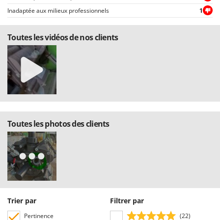
Oriental Koshin
Inadaptée aux milieux professionnels
1
Outdoorchef
Toutes les vidéos de nos clients
P
Palazzetti
Palumbo Pavi
Partisani
Paterlini
Philips
Pramac
Toutes les photos des clients
Prismafood
R
R.G.V.
Rato
Reber
Trier par
Filtrer par
Redback
Pertinence
(22)