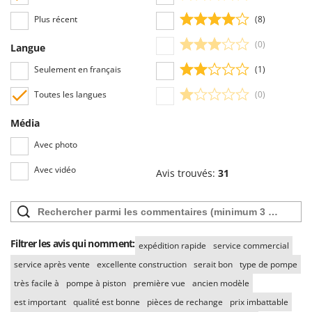
Resto Italia
Plus récent
(8)
Ribimex
(0)
Langue
Ripartrak
Ritter
Seulement en français
(1)
River Systems
Toutes les langues
(0)
Robomow
Média
Rossofuoco
Avec photo
Rover Pompe
Avec vidéo
Royal Food
Avis trouvés:
31
Ryobi
S
S.T.P.
Filtrer les avis qui nomment:
expédition rapide
service commercial
Santos
service après vente
excellente construction
serait bon
type de pompe
Sbaraglia
très facile à
pompe à piston
première vue
ancien modèle
Schnitzer
est important
qualité est bonne
pièces de rechange
prix imbattable