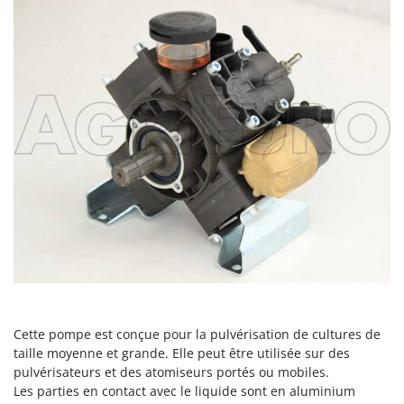
Comet
F
Fendeuses à bois
Cresco
Filets pour la Récolte des olives
Cruccolini
Filtres pour vin et huile
CTEK
Floconneuses
D
Fouloirs - Égrappoirs
Dal Degan
Fourches pour tracteur
DCG
Fours d'extérieur - intérieur pour pizza et cuisine
Deca
Fours électriques
DeWalt
Fraises à neige
Di Martino
Fraises rotatives pour tracteur
Diavola Pro
Friteuses sans huile
Diesse
Cette pompe est conçue pour la pulvérisation de cultures de
Docma
G
taille moyenne et grande. Elle peut être utilisée sur des
Générateurs d'air chaud
Dominion
pulvérisateurs et des atomiseurs portés ou mobiles.
Godets à terre basculants pour tracteur
Les parties en contact avec le liquide sont en aluminium
Dreame