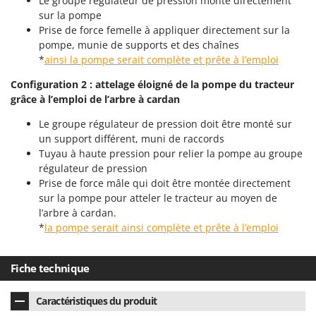
Le groupe régulateur de pression monté directement
Scies alternatives à batterie
Intex
sur la pompe
Scies de jardin télescopiques
Prise de force femelle à appliquer directement sur la
Italyco
pompe, munie de supports et des chaînes
Sécateurs électriques à batterie
ITM
*
ainsi la pompe serait complète et prête à l’emploi
Sécateurs et Échenilloirs manuels
J
Configuration 2 : attelage éloigné de la pompe du tracteur
Sécateurs pneumatiques
JOLLY ITALIA
grâce à l’emploi de l’arbre à cardan
Semoirs et Épandeurs d'engrais
Le groupe régulateur de pression doit être monté sur
K
Socs pour tracteur
KAAZ
un support différent, muni de raccords
Souffleurs aspirateurs pour Feuilles
Tuyau à haute pression pour relier la pompe au groupe
Karcher
régulateur de pression
Soufreuses - Poudreuses à dos
Kasco
Prise de force mâle qui doit être montée directement
Soufreuses - Poudreuses pour tracteur
Kemper
sur la pompe pour atteler le tracteur au moyen de
l’arbre à cardan.
Keter
T
*
la pompe serait ainsi complète et prête à l’emploi
Taille-haies
KitchenAid
Taille-haies à bras pour tracteur
Komo
Fiche technique
Tarières
L
Tondeuses à Gazon
Caractéristiques du produit
Laica