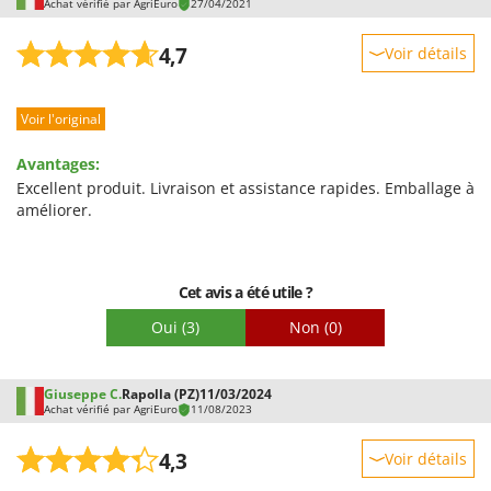
Achat vérifié par AgriEuro
27/04/2021
Worx
4,7
Voir détails
Y
Yard Force
Robustesse
Z
Voir l'original
Prestations
Zanon
Facilité d'utilisation
Avantages:
Zephir
Qualité / Prix
Excellent produit. Livraison et assistance rapides. Emballage à
ZGrills
améliorer.
Facilité de montage
Zodiac
Emballage
Zomax
Cet avis a été utile ?
Oui
(3)
Non
(0)
Giuseppe C.
Rapolla (PZ)
11/03/2024
Achat vérifié par AgriEuro
11/08/2023
4,3
Voir détails