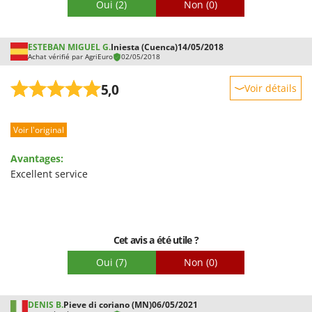
Oui
(2)
Non
(0)
Troy-Bilt
U
ESTEBAN MIGUEL G.
Udor
Iniesta (Cuenca)
14/05/2018
Achat vérifié par AgriEuro
02/05/2018
Unger
5,0
Voir détails
V
Verdemax
Robustesse
Vesco
Voir l'original
Prestations
Volpi
Facilité d'utilisation
Avantages:
Qualité / Prix
Excellent service
W
Waldner
Facilité de montage
Weber
Emballage
WIDU
Cet avis a été utile ?
Wiper EcoRobot
Oui
(7)
Non
(0)
Wolf Garten
Wortex
DENIS B.
Pieve di coriano (MN)
06/05/2021