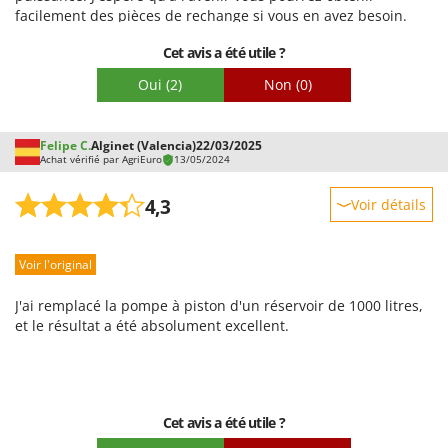
Stiga
facilement des pièces de rechange si vous en avez besoin.
Stocker
Cet avis a été utile ?
Sunseeker
Oui
(2)
Non
(0)
T
Tecla
Felipe C.
Alginet (Valencia)
22/03/2025
TecnoGen
Achat vérifié par AgriEuro
13/05/2024
Tellarini Pompe
4,3
Voir détails
Telwin
Robustesse
Tenco
Voir l'original
Prestations
Tineco
Facilité d'utilisation
J'ai remplacé la pompe à piston d'un réservoir de 1000 litres,
Titania
Qualité / Prix
et le résultat a été absolument excellent.
Tornado
Facilité de montage
Tre Spade
Emballage
Trev - Abrek - TecnoVIR
Cet avis a été utile ?
Trotec