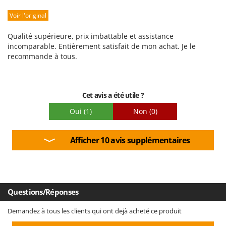
Robustesse
Voir l'original
Prestations
Facilité d'utilisation
Qualité supérieure, prix imbattable et assistance
Qualité / Prix
incomparable. Entièrement satisfait de mon achat. Je le
recommande à tous.
Facilité de montage
Emballage
Cet avis a été utile ?
Oui
(1)
Non
(0)
Afficher 10 avis supplémentaires
Questions/Réponses
Demandez à tous les clients qui ont dejà acheté ce produit