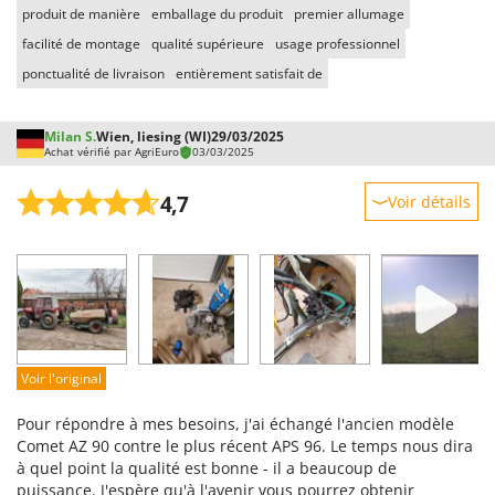
Seven Italy
produit de manière
emballage du produit
premier allumage
Shark
facilité de montage
qualité supérieure
usage professionnel
ponctualité de livraison
entièrement satisfait de
Silky
Simatech
Milan S.
Wien, liesing (WI)
29/03/2025
Sirman
Achat vérifié par AgriEuro
03/03/2025
Skil
4,7
Voir détails
Smartwood
Robustesse
Smeg
Prestations
Snapper
Facilité d'utilisation
Solidur
Qualité / Prix
Spice Electronics
Facilité de montage
Spiralmac
Voir l'original
Emballage
Spring Protezione
Pour répondre à mes besoins, j'ai échangé l'ancien modèle
Spyro
Comet AZ 90 contre le plus récent APS 96. Le temps nous dira
à quel point la qualité est bonne - il a beaucoup de
Stanley
puissance. J'espère qu'à l'avenir vous pourrez obtenir