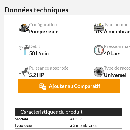
Données techniques
Configuration
Type pompe
Pompe seule
À membra
Débit
Pression m
50 L/min
40 bars
Puissance absorbée
Type de racc
5.2 HP
Universel
Ajouter au Comparatif
Caractéristiques du produit
Modèle
APS 51
Typologie
à 3 membranes