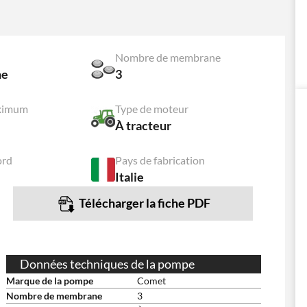
Nombre de membrane
ne
3
aximum
Type de moteur
À tracteur
ord
Pays de fabrication
Italie
Télécharger la fiche PDF
Données techniques de la pompe
Marque de la pompe
Comet
Nombre de membrane
3