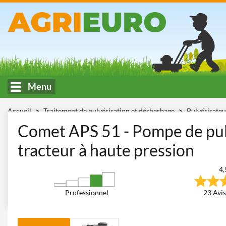
Menu
Accueil
Traitement de pulvérisation et désherbage
Pulvérisate
tracteur
Comet APS 51
Comet APS 51 - Pompe de pulv
tracteur à haute pression
4,
Professionnel
23 Avis