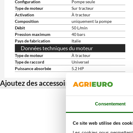
Configuration
Pompe seule
Type de moteur
Sur tracteur
Activation
À tracteur
Composition
uniquement la pompe
Débit
50 L/min
Pression maximum
40 bars
Pays de fabrication
Italie
Données techniques du moteur
Type de moteur
À tracteur
Type de raccord
Universel
Puissance absorbée
5.2 HP
Ajoutez des accessoires et bénéficiez d’u
Consentement
Ce site web utilise des cook
Les cookies nous permettent d