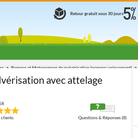
Retour gratuit sous 30 jours
urs
Pompes et Motopompes de pulvérisation (pompes uniquement)
érisation avec attelage
58
 clients
Questions & Réponses (8)