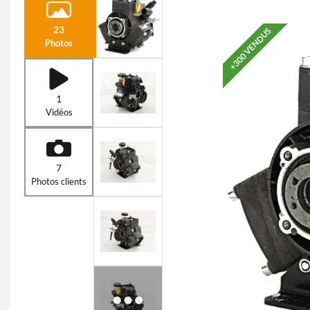
23
+300 VENDUS
Photos
1
Vidéos
7
Photos clients