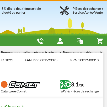
5% dès le deuxième article
Pièces de rechange +
ajouté au panier
Service Après-Vente
Pompes pour traitements sur tracteur
Pompes de pulvérisation à
ID:
1021
EAN:
9993081520325
MPN:
30012-00010
8,1
/10
Catalogue Comet
SAV & Pièces de rechange
En stock