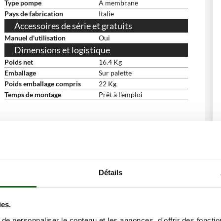
Type pompe
À membrane
Pays de fabrication
Italie
Accessoires de série et gratuits
Manuel d'utilisation
Oui
Dimensions et logistique
Poids net
16.4 Kg
Emballage
Sur palette
Poids emballage compris
22 Kg
Temps de montage
Prêt à l'emploi
ne remise
Détails
ies.
e personnaliser le contenu et les annonces, d'offrir des fonctio