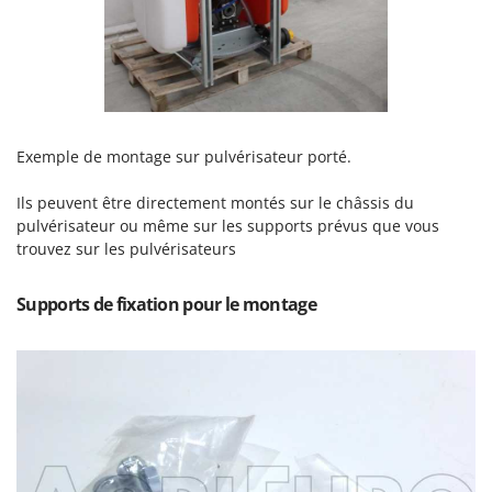
Groupes électrogènes
E
Gyrobroyeurs à lame pour tracteur
EcoFlow
Edilmark
H
Haches - Cognées et Hachettes
Effeuno
Hachoirs à viande
Einhell
Exemple de montage sur pulvérisateur porté.
Herses à Dents
Elegen
Ils peuvent être directement montés sur le châssis du
Herses Rotatives
Energy Gruppi
pulvérisateur ou même sur les supports prévus que vous
Enotecnica Pillan
trouvez sur les pulvérisateurs
L
Lames à neige
Eschenfelder
Supports de fixation pour le montage
Lames niveleuses pour tracteur
EuroMech
Lave-vitres
Eurosystems
Lieuses électriques pour vignes
F
FAC
M
Machines à pâtes
Fama Industrie
Machines de nettoyage pour panneaux photovoltaïques et surfaces vitrées
Famag