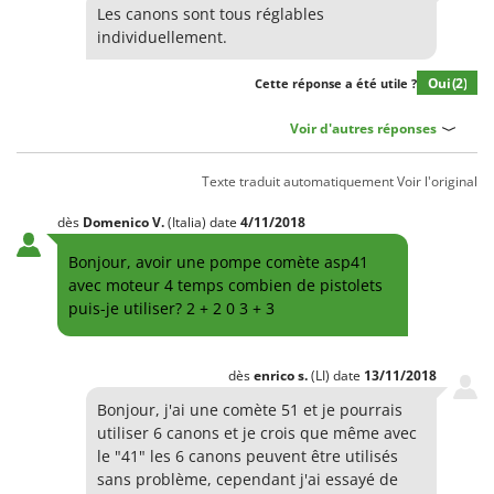
Pulvérisateurs
Les canons sont tous réglables
GRIFO
individuellement.
Pulvérisateurs portés
GVS
Oui
(2)
GYS
Cette réponse a été utile ?
R
Rafraîchisseurs d'air par évaporation
Voir d'autres réponses
H
Rampes de chargement en aluminium
Hailo
Râpes à fromage électriques
Helvi
Texte traduit automatiquement
Voir l'original
Râteaux pour tracteur
Henx
dès
Domenico
V.
(Italia)
date
4/11/2018
Remplisseuses
HiKOKI
Bonjour, avoir une pompe comète asp41
Robots nettoyeurs de piscine
Honda
avec moteur 4 temps combien de pistolets
Robots Tondeuses
puis-je utiliser? 2 + 2 0 3 + 3
I
Rogneuses de souches
Idromatic
Rouleaux pour tracteur
dès
enrico
s.
(LI)
date
13/11/2018
Il-Tec
Bonjour, j'ai une comète 51 et je pourrais
Imperia
S
Scies à os
utiliser 6 canons et je crois que même avec
Infaco
le "41" les 6 canons peuvent être utilisés
Scies à Ruban
Intec
sans problème, cependant j'ai essayé de