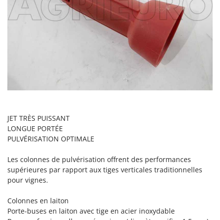
Désherbeurs thermiques et mécaniques
Bosch
Déshumidificateurs
Brumi
Draineuses
BullMach
E
C
Échelles en aluminium
C.EL.ME.
Effaroucheurs d'oiseaux
Calory Forni
Effeuilleuses pour olives
Campagnola
Égreneuses à maïs
Campingaz
JET TRÈS PUISSANT
Électropompes pour la maison et le jardin
Castelgarden
LONGUE PORTÉE
Éleveuses artificielles pour poussins
PULVÉRISATION OPTIMALE
Castellari
Enfouisseurs de pierres
Ceccato Olindo
Les colonnes de pulvérisation offrent des performances
Enrouleurs de filets pour olives
Char-Broil
supérieures par rapport aux tiges verticales traditionnelles
pour vignes.
Épareuses pour tracteur
Classe
Épépineuses
Clementi
Colonnes en laiton
Porte-buses en laiton avec tige en acier inoxydable
Équipements de protection des voies respiratoires
Cofra