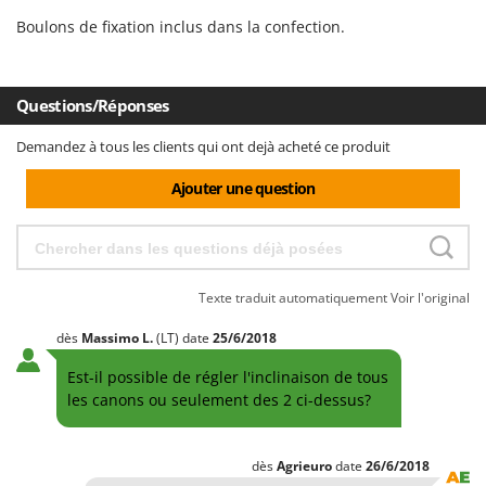
Perches Élagueuses
Francini
Boulons de fixation inclus dans la confection.
Pétrins à Spirale
G
Piscines
G3 Ferrari
Planteuses de pommes de terre pour tracteur
Questions/Réponses
Gardena
Plateaux de coupe pour tracteur
Garofalo
Demandez à tous les clients qui ont dejà acheté ce produit
Plumeuses
GeoTech
Ajouter une question
Pompes d'irrigation à tracteur
GeoTech Pro
Pompes de transfert
Gierre
Pompes immergées électriques
Ginko - MGM
Postes à souder
Texte traduit automatiquement
Voir l'original
Gipeco
Poussoirs à saucisse
dès
Massimo
L.
(LT)
date
25/6/2018
Girmi
Power Stations - Batteries - Centrales électriques portables
GRAEF
Est-il possible de régler l'inclinaison de tous
Presses à pellets
les canons ou seulement des 2 ci-dessus?
Gre
Pressoirs à fruits
GreenBay
Pressoirs à Raisin
dès
Agrieuro
date
26/6/2018
Greenworks