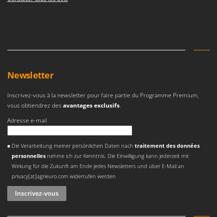
Resto Italia
Ribimex
Ripartrak
Ritter
River Systems
Newsletter
Robomow
Rossofuoco
Inscrivez-vous à la newsletter pour faire partie du Programme Premium,
vous obtiendrez des
Rover Pompe
avantages exclusifs
.
Royal Food
Adresse e-mail
Ryobi
Une erreur est survenue
Die Verarbeitung meiner persönlichen Daten nach
traitement des données
S
personnelles
nehme ich zur Kenntnis. Die Einwilligung kann jederzeit mit
S.T.P.
Wirkung für die Zukunft am Ende jedes Newsletters und über E-Mail an
privacy[at]agrieuro.com widerrufen werden
Santos
Sbaraglia
Schnitzer