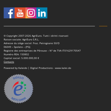
Seven Italy
Shark
Silky
Simatech
Sirman
© Copyright 2007-2026 AgriEuro. Tutti i diritti riservati
Skil
Raison sociale: AgriEuro S.R.L.
Adresse du siège social: Fraz. Petrognano 50/D
Smartwood
06049 – Spoleto – (PG)
Registre des entreprises de Pérouse – N° de TVA IT01629170547
Smeg
Numéro REA: 150802
Capital social: 5.000.000,00 €
Snapper
Contacts
Powered by Kaleido | Digital Productions - www.kalei.do
Solidur
Spice Electronics
Spiralmac
Spring Protezione
Spyro
Stanley