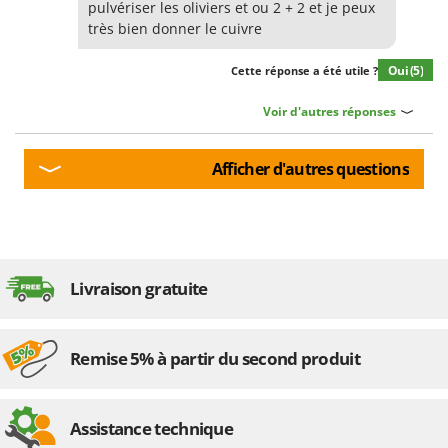
Scies alternatives à batterie
pulvériser les oliviers et ou 2 + 2 et je peux
Intex
très bien donner le cuivre
Scies de jardin télescopiques
Italyco
Sécateurs électriques à batterie
Oui
(5)
Cette réponse a été utile ?
ITM
Sécateurs et Échenilloirs manuels
Voir d'autres réponses
J
Sécateurs pneumatiques
JOLLY ITALIA
Semoirs et Épandeurs d'engrais
Afficher d'autres questions
K
Socs pour tracteur
KAAZ
Souffleurs aspirateurs pour Feuilles
Karcher
Soufreuses - Poudreuses à dos
Kasco
Soufreuses - Poudreuses pour tracteur
Kemper
Livraison gratuite
Keter
T
Taille-haies
KitchenAid
Remise 5% à partir du second produit
Taille-haies à bras pour tracteur
Komo
Tarières
L
Tondeuses à Gazon
Assistance technique
Laica