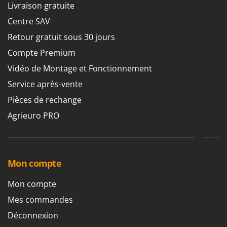
N
Livraison gratuite
New O.M.R.A.
Centre SAV
Nilfisk
Ninja
Retour gratuit sous 30 jours
Novatec
Compte Premium
Novital
Vidéo de Montage et Fonctionnement
NuAir
Service après-vente
NuovaFac
Pièces de rechange
Agrieuro PRO
O
Officine Savioli
Oliviero
Olix
Mon compte
OMA
Mon compte
Omas
Mes commandes
Ompagrill
Déconnexion
Ooni