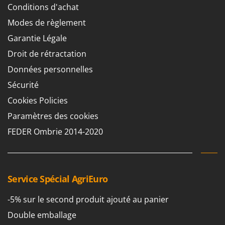
Master
Conditions d'achat
Mastercook
Modes de règlement
Masterpro
Garantie Légale
McCulloch
Droit de rétractation
MCH
Données personnelles
Michelin
Sécurité
Mille
Cookies Policies
Minox
Paramètres des cookies
Mockmill
FEDER Ombrie 2014-2020
More than chef
MOSA
MOVA
Service Spécial AgriEuro
Mowox
-5% sur le second produit ajouté au panier
MTD
Double emballage