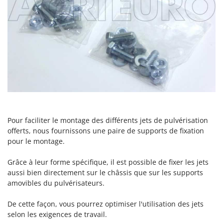
Machines pour la transformation des fruits
Famur
Machines sous vide
FARMER
Motobineuses
FBC
Motoculteurs
Ferrari Group
Motofaucheuses
Ferroni
Motopompes pour irrigation
Ferrua
Moulins à céréales électriques
FIAC
Moulins à farine
FIEM
Pour faciliter le montage des différents jets de pulvérisation
Fimar
N
offerts, nous fournissons une paire de supports de fixation
Nettoyeurs et Balais à vapeur
pour le montage.
FINI
Nettoyeurs haute pression
Fiorentini
Grâce à leur forme spécifique, il est possible de fixer les jets
Nettoyeurs tapis, moquettes et tapisseries
Fiskars
aussi bien directement sur le châssis que sur les supports
amovibles du pulvérisateurs.
Flymo
P
Peignes vibreurs et Secoueurs à olives
Fontana Forni
De cette façon, vous pourrez optimiser l'utilisation des jets
Pelles rétros pour tracteur
selon les exigences de travail.
Forest Master