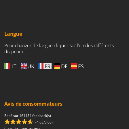
Oriental Koshin
Outdoorchef
P
Palazzetti
Langue
Palumbo Pavi
Pour changer de langue cliquez sur l’un des différents
Partisani
drapeaux
Paterlini
Philips
IT
UK
FR
DE
ES
Pramac
Prismafood
R
R.G.V.
Avis de consommateurs
Rato
Reber
Basé sur 161154 feedback(s)
(4,68/5.00)
Redback
Consulter tous les avis