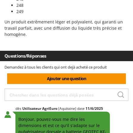
Comet
248
F
249
Fendeuses à bois
Cresco
Filets pour la Récolte des olives
Un produit extrêmement léger et polyvalent, qui garanti un
Cruccolini
travail parfait, avec une diffusion du liquide très précise et
Filtres pour vin et huile
CTEK
homogène.
Floconneuses
D
Fouloirs - Égrappoirs
Dal Degan
Questions/Réponses
Fourches pour tracteur
DCG
Fours d'extérieur - intérieur pour pizza et cuisine
Deca
Demandez à tous les clients qui ont dejà acheté ce produit
Fours électriques
DeWalt
Ajouter une question
Fraises à neige
Di Martino
Fraises rotatives pour tracteur
Diavola Pro
Friteuses sans huile
Diesse
dès
Utilisateur AgriEuro
(Aquitaine)
date
11/6/2025
Docma
G
Générateurs d'air chaud
Bonjour, pouvez-vous me dire les
Dominion
dimensions et est ce qu'il s'adapte sur le
Godets à terre basculants pour tracteur
Dreame
pulvérisateur dorsale a batterie GEOTEC KF-