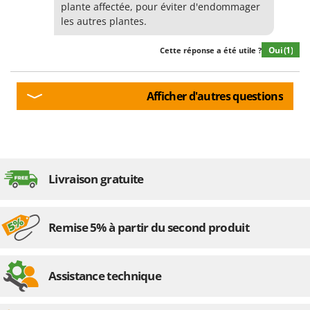
Perches Élagueuses
plante affectée, pour éviter d'endommager
Francini
les autres plantes.
Pétrins à Spirale
G
Piscines
Oui
(1)
Cette réponse a été utile ?
G3 Ferrari
Planteuses de pommes de terre pour tracteur
Gardena
Plateaux de coupe pour tracteur
Garofalo
Afficher d'autres questions
Plumeuses
GeoTech
Pompes d'irrigation à tracteur
GeoTech Pro
Pompes de transfert
Gierre
Pompes immergées électriques
Ginko - MGM
Livraison gratuite
Postes à souder
Gipeco
Poussoirs à saucisse
Girmi
Remise 5% à partir du second produit
Power Stations - Batteries - Centrales électriques portables
GRAEF
Presses à pellets
Gre
Pressoirs à fruits
Assistance technique
GreenBay
Pressoirs à Raisin
Greenworks