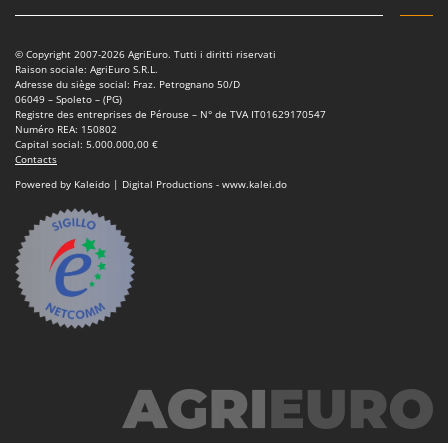
Oriental Koshin
Outdoorchef
© Copyright 2007-2026 AgriEuro. Tutti i diritti riservati
Raison sociale: AgriEuro S.R.L.
P
Adresse du siège social: Fraz. Petrognano 50/D
Palazzetti
06049 – Spoleto – (PG)
Registre des entreprises de Pérouse – N° de TVA IT01629170547
Palumbo Pavi
Numéro REA: 150802
Capital social: 5.000.000,00 €
Partisani
Contacts
Powered by Kaleido | Digital Productions - www.kalei.do
Paterlini
Philips
Pramac
Prismafood
R
R.G.V.
Rato
Reber
Redback