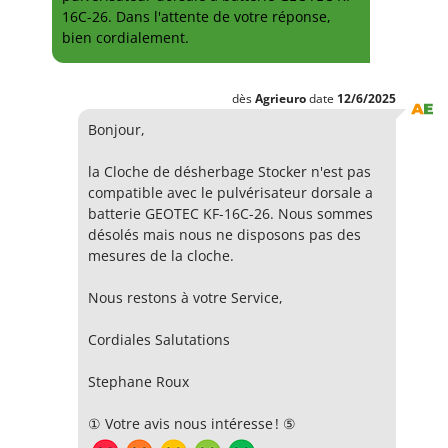
Groupes électrogènes
16C-26. Dans l'attente de votre réponse,
E
bien cordialement.
Gyrobroyeurs à lame pour tracteur
EcoFlow
Edilmark
H
Haches - Cognées et Hachettes
dès
Agrieuro
date
12/6/2025
Effeuno
Hachoirs à viande
Bonjour,
Einhell
Herses à Dents
Elegen
la Cloche de désherbage Stocker n'est pas
Herses Rotatives
compatible avec le pulvérisateur dorsale a
Energy Gruppi
batterie GEOTEC KF-16C-26. Nous sommes
Enotecnica Pillan
L
désolés mais nous ne disposons pas des
Lames à neige
Eschenfelder
mesures de la cloche.
Lames niveleuses pour tracteur
EuroMech
Nous restons à votre Service,
Lave-vitres
Eurosystems
Lieuses électriques pour vignes
Cordiales Salutations
F
FAC
M
Stephane Roux
Machines à pâtes
Fama Industrie
① Votre avis nous intéresse ! ⑤
Machines de nettoyage pour panneaux photovoltaïques et surfaces vitrées
Famag