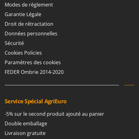
Scies alternatives à batterie
Modes de règlement
Intex
Scies de jardin télescopiques
Italyco
Garantie Légale
Sécateurs électriques à batterie
ITM
Droit de rétractation
Sécateurs et Échenilloirs manuels
Données personnelles
J
Sécateurs pneumatiques
JOLLY ITALIA
Sécurité
Semoirs et Épandeurs d'engrais
Cookies Policies
K
Socs pour tracteur
KAAZ
Paramètres des cookies
Souffleurs aspirateurs pour Feuilles
Karcher
FEDER Ombrie 2014-2020
Soufreuses - Poudreuses à dos
Kasco
Soufreuses - Poudreuses pour tracteur
Kemper
Keter
T
Service Spécial AgriEuro
Taille-haies
KitchenAid
Taille-haies à bras pour tracteur
-5% sur le second produit ajouté au panier
Komo
Tarières
Double emballage
L
Tondeuses à Gazon
Livraison gratuite
Laica