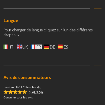
Master
Mastercook
Masterpro
Langue
McCulloch
Pour changer de langue cliquez sur l’un des différents
MCH
drapeaux
Michelin
Mille
IT
UK
FR
DE
ES
Minox
Mockmill
More than chef
MOSA
Avis de consommateurs
MOVA
Mowox
Basé sur 161170 feedback(s)
(4,68/5.00)
MTD
Consulter tous les avis