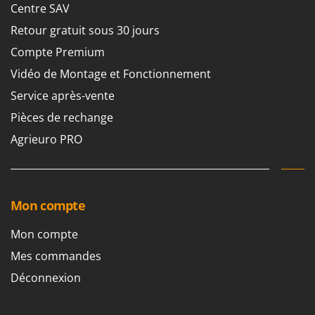
Tondeuses autoportées
Lampacrescia - MGM
Centre SAV
Tondeuses débroussailleuses thermiques
Landxcape
Retour gratuit sous 30 jours
Trancheuses
LAR Casalinghi
Compte Premium
Trancheuses de sol
Lavor
Vidéo de Montage et Fonctionnement
Transpalettes
Linea VZ
Service après-vente
Treuils de débardage
Lisam
Pièces de rechange
Tronçonneuses
Lotusgrill
Agrieuro PRO
V
M
Vêtements de Sécurité
M.A.I.BO.
Vibroculteurs à tracteur
Macom
Mon compte
Macte Ovens
Mon compte
Makita
Mes commandes
MAMMAMIA
Déconnexion
Marcato
Marina Systems