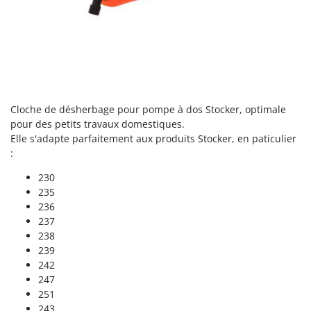
Désherbeurs thermiques et mécaniques
Bosch
Déshumidificateurs
Brumi
Draineuses
BullMach
E
C
Échelles en aluminium
C.EL.ME.
Cloche de désherbage pour pompe à dos Stocker, optimale
Effaroucheurs d'oiseaux
Calory Forni
pour des petits travaux domestiques.
Effeuilleuses pour olives
Campagnola
Elle s'adapte parfaitement aux produits Stocker, en paticulier
Égreneuses à maïs
:
Campingaz
Électropompes pour la maison et le jardin
Castelgarden
230
235
Éleveuses artificielles pour poussins
Castellari
236
Enfouisseurs de pierres
Ceccato Olindo
237
238
Enrouleurs de filets pour olives
Char-Broil
239
Épareuses pour tracteur
Classe
242
Épépineuses
247
Clementi
251
Équipements de protection des voies respiratoires
Cofra
243