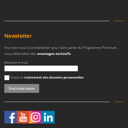
N
New O.M.R.A.
Nilfisk
Ninja
Novatec
Newsletter
Novital
NuAir
Inscrivez-vous à la newsletter pour faire partie du Programme Premium,
vous obtiendrez des
avantages exclusifs
.
NuovaFac
Adresse e-mail
O
Officine Savioli
Une erreur est survenue
Acepto la
traitement des données personnelles
Oliviero
Olix
OMA
Omas
Ompagrill
Ooni