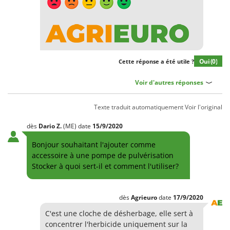
Machines pour la transformation des fruits
Famur
Machines sous vide
FARMER
Motobineuses
FBC
Motoculteurs
Ferrari Group
Oui
(0)
Cette réponse a été utile ?
Motofaucheuses
Ferroni
Motopompes pour irrigation
Voir d'autres réponses
Ferrua
Moulins à céréales électriques
FIAC
Texte traduit automatiquement
Voir l'original
Moulins à farine
FIEM
dès
Dario
Z.
(ME)
date
15/9/2020
Fimar
N
Nettoyeurs et Balais à vapeur
Bonjour souhaitant l'ajouter comme
FINI
accessoire à une pompe de pulvérisation
Nettoyeurs haute pression
Fiorentini
Stocker à quoi sert-il et comment l'utiliser?
Nettoyeurs tapis, moquettes et tapisseries
Fiskars
Flymo
P
dès
Agrieuro
date
17/9/2020
Peignes vibreurs et Secoueurs à olives
Fontana Forni
C'est une cloche de désherbage, elle sert à
Pelles rétros pour tracteur
Forest Master
concentrer l'herbicide uniquement sur la