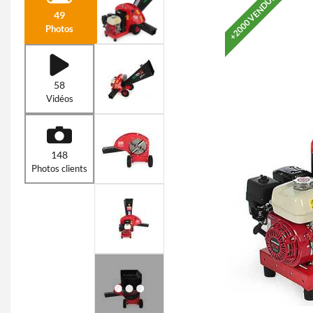
+2000 VENDUS
49
Photos
58
Vidéos
148
Photos clients