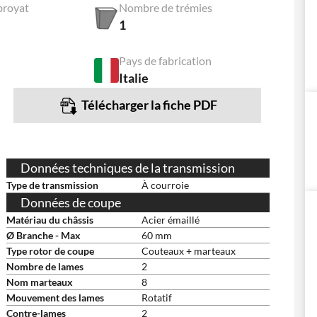
broyat
Nombre de trémies
1
Pays de fabrication
Italie
Télécharger la fiche PDF
Données techniques de la transmission
Type de transmission
À courroie
Données de coupe
Matériau du châssis
Acier émaillé
Ø Branche - Max
60 mm
Type rotor de coupe
Couteaux + marteaux
Nombre de lames
2
Nom marteaux
8
Mouvement des lames
Rotatif
Contre-lames
2