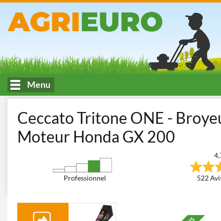
Menu
Accueil
Traitement du bois
Broyeurs de branches et végétaux
Ceccato Tritone ONE - Broye
Moteur Honda GX 200
4,
Professionnel
522 Avis