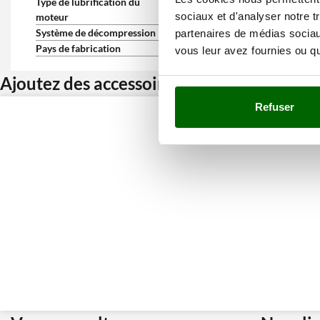
Type de lubrification du
À bain d'huile
sociaux et d'analyser notre t
moteur
Système de décompression
Automatique
partenaires de médias sociaux
Pays de fabrication
Japon
vous leur avez fournies ou qu'
Ajoutez des accessoires et bénéficiez d’u
Refuser