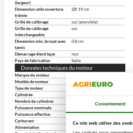
(largeur)
Dimension utile ouverture
(Ø) 19 cm
trémie
Grille de calibrage
oui (amovible)
Grille de calibrage
oui
interchangeable
Dimension min. broyat avec
0.8 cm
tamis
Démarrage électrique
non
Pays de fabrication
Italie
Données techniques du moteur
Marque du moteur
Honda
Modèle de moteur
GX 200
Type de moteur
4 temps
Cylindrée
196 cm³
Nombre de cylindres
1
Consentement
Puissance nominale
6.5 HP
Puissance effective
5.5 HP
Carburant
Essence
Ce site web utilise des cook
Alimentation
À soupapes en tête
Les cookies nous permettent d