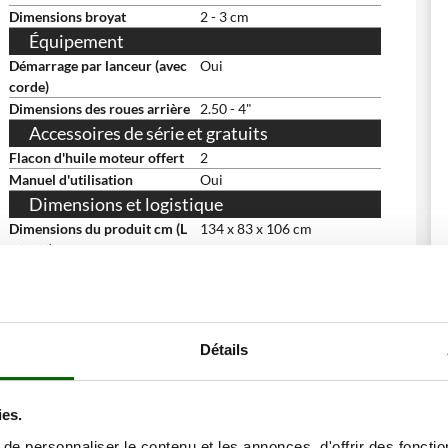
Dimensions broyat
2 - 3 cm
Équipement
Démarrage par lanceur (avec
Oui
corde)
Dimensions des roues arrière
2.50 - 4"
Accessoires de série et gratuits
Flacon d'huile moteur offert
2
Manuel d'utilisation
Oui
Dimensions et logistique
Dimensions du produit cm (L
134 x 83 x 106 cm
x l x H)
Poids net
86 Kg
Emballage
Sur palette
Dimensions emballage(s)
80 x 80 x 140 cm
original cm (L x l x H)
Détails
Poids emballage compris
95 Kg
Déchargement par hayon
Oui
élévateur hydraulique
ies.
Temps de montage
15 minutes
e personnaliser le contenu et les annonces, d'offrir des fonctio