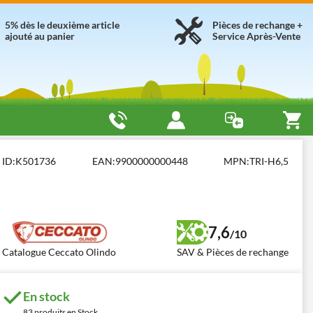
5% dès le deuxième article
Pièces de rechange +
ajouté au panier
Service Après-Vente
Avec moteur Honda
Ceccato Olindo Tritone - GX 200
ID:
K501736
EAN:
9900000000448
MPN:
TRI-H6,5
7,6
/10
Catalogue Ceccato Olindo
SAV & Pièces de rechange
En stock
83 produits en Stock