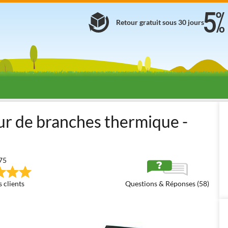
Retour gratuit sous 30 jours
Broyeurs de branches et végétaux thermiques
À disque + marteaux
ur de branches thermique -
75
 clients
Questions & Réponses (58)