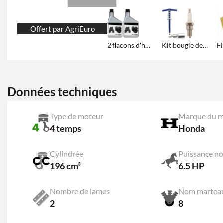
Offert par AgriEuro
2 flacons d'huile de 600 ml
Kit bougie de rechange
Données techniques
Type de moteur
Marque du m
4 temps
Honda
Cylindrée
Puissance n
196 cm³
6.5 HP
Nombre de lames
Nom martea
2
8