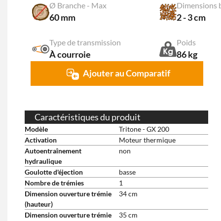
Ø Branche - Max
Dimensions 
60 mm
2 - 3 cm
Type de transmission
Poids
À courroie
86 kg
Ajouter au Comparatif
Caractéristiques du produit
Modèle
Tritone - GX 200
Activation
Moteur thermique
Autoentraînement
non
hydraulique
Goulotte d'éjection
basse
Nombre de trémies
1
Dimension ouverture trémie
34 cm
(hauteur)
Dimension ouverture trémie
35 cm