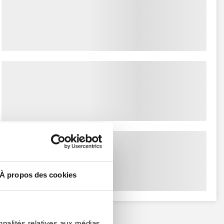
À propos des cookies
nnalités relatives aux médias