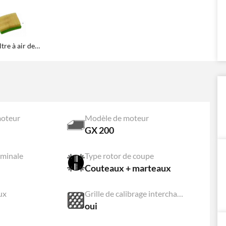
Filtre à air de rechange
oteur
Modèle de moteur
GX 200
ominale
Type rotor de coupe
Couteaux + marteaux
ux
Grille de calibrage interchangeable
oui