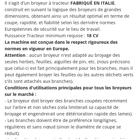
Machines pour la transformation des fruits
Il s'agit d'un broyeur à tracteur
FABRIQUÉ EN ITALIE
,
Famur
construit en suivant la logique des broyeurs de grandes
Machines sous vide
FARMER
dimensions, obtenant ainsi un résultat optimal en terme de
Motobineuses
coupe, rapidité, et fiabilité selon les dernière normes
FBC
Européennes de sécurité sur le lieu de travail.
Motoculteurs
Ferrari Group
Puissance Tracteur minimum requise :
18 CV
Motofaucheuses
Ferroni
La machine est conçue dans le respect rigoureux des
normes en vigueur en Europe.
Motopompes pour irrigation
Ferrua
Attention
: aucun broyeur n'est adapté au broyage des
Moulins à céréales électriques
FIAC
seules herbes, feuilles, aiguilles de pin, etc. (nous précisons
Moulins à farine
que celui-ci est fait principalement pour les branches, mais il
FIEM
peut également broyer les feuilles ou les autres déchets verts
Fimar
N
s'ils sont attachés aux branches).
Nettoyeurs et Balais à vapeur
Conditions d'utilisations principales pour tous les broyeurs
FINI
sur le marché :
Nettoyeurs haute pression
Fiorentini
- Le broyeur doit broyer des branches coupées récemment
Nettoyeurs tapis, moquettes et tapisseries
Fiskars
sur l'arbre et non sèches (cela limiterait sa capacité de
broyage et engendrerait une détérioration rapide des lames).
Flymo
P
- Les branches doivent être de préférence longilignes,
Peignes vibreurs et Secoueurs à olives
Fontana Forni
régulières et sans nœud (sinon le diamètre de coupe se
Pelles rétros pour tracteur
réduit).
Forest Master