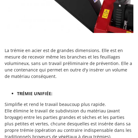
Pulvérisateurs
GRIFO
Pulvérisateurs portés
GVS
GYS
R
Rafraîchisseurs d'air par évaporation
H
Rampes de chargement en aluminium
Hailo
Râpes à fromage électriques
La trémie en acier est de grandes dimensions. Elle est en
Helvi
Râteaux pour tracteur
mesure de recevoir même les branches et les feuillages
Henx
volumineux, sans un travail préliminaire de prévention. Elle a
Remplisseuses
HiKOKI
une contenance qui permet en outre d'y insérer un volume
Robots nettoyeurs de piscine
de matériau conséquent.
Honda
Robots Tondeuses
I
TRÉMIE UNIFIÉE:
Rogneuses de souches
Idromatic
Rouleaux pour tracteur
Simplifie et rend le travail beaucoup plus rapide.
Il-Tec
Elle élimine le travail de subdivision du matériau (avant
Imperia
S
broyage) entre les parties grandes et sèches et les parties
Scies à os
plus petites et vertes, chcune desquelles est insérée dans sa
Infaco
Scies à Ruban
propre trémie (opération au contraire indispensable dans les
Intec
traditionnels broyeurs de végétaux à deux trémies).