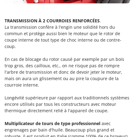
Seven Italy
Shark
TRANSMISSION À 2 COURROIES RENFORCÉES
.
Silky
La transmission confère à l'engin une solidité hors du
Simatech
commun et protège aussi bien le moteur que le rotor de
Sirman
coupe interne de tout type de choc interne ou de contre-
coup.
Skil
Smartwood
En cas de blocage du rotor causé par exemple par un bois
trop gros, des cailloux, etc., on ne risque pas de rompre
Smeg
l'arbre de transmission et donc de devoir jeter le moteur,
Snapper
mais on aura un glissement ou au pire la coupure de la
courroie interne.
Solidur
Spice Electronics
Longévité supérieure par rapport aux traditionnels systèmes
Spiralmac
encore utilisés par tous les constructeurs avec moteur
thermique directement relié à l'appareil de coupe.
Spring Protezione
Spyro
Multiplicateur de tours de type professionnel
avec
engrenages par bain d'huile. Beaucoup plus grand et
Stanley
robuste, il est produit en Italie (comme 100% de ce broyeur).