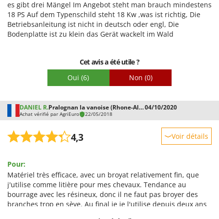
es gibt drei Mängel Im Angebot steht man brauch mindestens
Prestations
18 PS Auf dem Typenschild steht 18 Kw ,was ist richtig, Die
Facilité d'utilisation
Betriebsanleitung ist nicht in deutsch oder engl, Die
Bodenplatte ist zu klein das Gerät wackelt im Wald
Qualité / Prix
Facilité de montage
Cet avis a été utile ?
Emballage
Oui
(6)
Non
(0)
DANIEL R.
Pralognan la vanoise (Rhone-Alpes)
04/10/2020
Achat vérifié par AgriEuro
22/05/2018
4,3
Voir détails
Robustesse
Pour:
Prestations
Matériel très efficace, avec un broyat relativement fin, que
Facilité d'utilisation
j'utilise comme litière pour mes chevaux. Tendance au
bourrage avec les résineux, donc il ne faut pas broyer des
Qualité / Prix
branches trop en sève. Au final je je l'utilise depuis deux ans
Facilité de montage
et j'en suis très content.