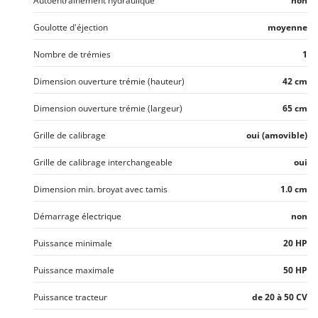
Autoentraînement hydraulique
non
Goulotte d'éjection
moyenne
Nombre de trémies
1
Dimension ouverture trémie (hauteur)
42 cm
Dimension ouverture trémie (largeur)
65 cm
Grille de calibrage
oui (amovible)
Grille de calibrage interchangeable
oui
Dimension min. broyat avec tamis
1.0 cm
Démarrage électrique
non
Puissance minimale
20 HP
Puissance maximale
50 HP
Puissance tracteur
de 20 à 50 CV