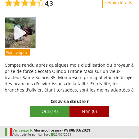
4,3
Voir détails
Robustesse
Prestations
Facilité d'utilisation
Qualité / Prix
Facilité de montage
Voir l'original
Emballage
Compte rendu après quelques mois d'utilisation du broyeur à
prise de force Ceccato Olindo Tritone Maxi sur un vieux
tracteur Same Solaris 35. Mon besoin principal était de broyer
des branches d'olivier issues de la taille. En réalité, les
branches d'olivier, étant torsadées, sont les moins adaptées à
l'alimentation de la trémie, même parmi les plus larges
Cet avis a été utile ?
comme ce modèle, à moins de les avoir préalablement
fortement réduites et redressées à la main. En résumé, je n'ai
Oui
(14)
Non
(0)
pu broyer les branches d'olivier qu'après avoir retiré les
pièces suivantes de la machine : le réducteur situé à
l'intérieur du carter d'échappement ; le réducteur situé à
Vincenzo R.
Mornico losana (PV)
08/03/2021
l'intérieur de la trémie de chargement ; la grille entre la
Achat vérifié par AgriEuro
22/02/2021