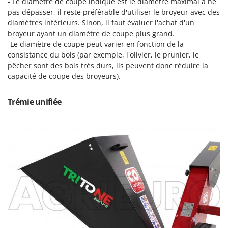
- Le diamètre de coupe indiqué est le diamètre maximal à ne
Perches Élagueuses
Francini
pas dépasser, il reste préférable d'utiliser le broyeur avec des
Pétrins à Spirale
diamètres inférieurs. Sinon, il faut évaluer l'achat d'un
G
Piscines
broyeur ayant un diamètre de coupe plus grand.
G3 Ferrari
-Le diamètre de coupe peut varier en fonction de la
Planteuses de pommes de terre pour tracteur
Gardena
consistance du bois (par exemple, l'olivier, le prunier, le
Plateaux de coupe pour tracteur
pêcher sont des bois très durs, ils peuvent donc réduire la
Garofalo
capacité de coupe des broyeurs).
Plumeuses
GeoTech
Pompes d'irrigation à tracteur
GeoTech Pro
Trémie unifiée
Pompes de transfert
Gierre
Pompes immergées électriques
Ginko - MGM
Postes à souder
Gipeco
Poussoirs à saucisse
Girmi
Power Stations - Batteries - Centrales électriques portables
GRAEF
Presses à pellets
Gre
Pressoirs à fruits
GreenBay
Pressoirs à Raisin
Greenworks