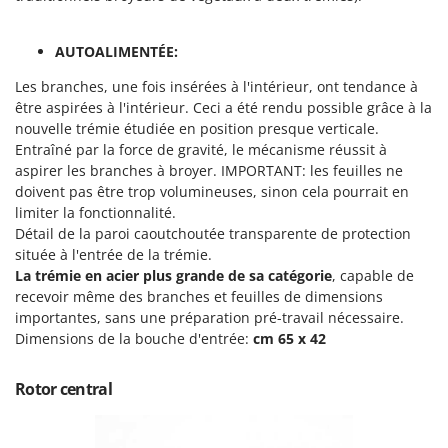
Scies alternatives à batterie
Intex
Scies de jardin télescopiques
Italyco
AUTOALIMENTÉE:
Sécateurs électriques à batterie
ITM
Les branches, une fois insérées à l'intérieur, ont tendance à
Sécateurs et Échenilloirs manuels
être aspirées à l'intérieur. Ceci a été rendu possible grâce à la
J
Sécateurs pneumatiques
nouvelle trémie étudiée en position presque verticale.
JOLLY ITALIA
Entraîné par la force de gravité, le mécanisme réussit à
Semoirs et Épandeurs d'engrais
aspirer les branches à broyer. IMPORTANT: les feuilles ne
K
Socs pour tracteur
KAAZ
doivent pas être trop volumineuses, sinon cela pourrait en
limiter la fonctionnalité.
Souffleurs aspirateurs pour Feuilles
Karcher
Détail de la paroi caoutchoutée
transparente de protection
Soufreuses - Poudreuses à dos
Kasco
située à l'entrée de la trémie.
Soufreuses - Poudreuses pour tracteur
La trémie en acier plus grande de sa catégorie
, capable de
Kemper
recevoir même des branches et feuilles de dimensions
Keter
importantes, sans une préparation pré-travail nécessaire.
T
Taille-haies
Dimensions de la bouche d'entrée:
cm 65 x 42
KitchenAid
Taille-haies à bras pour tracteur
Komo
Rotor central
Tarières
L
Tondeuses à Gazon
Laica