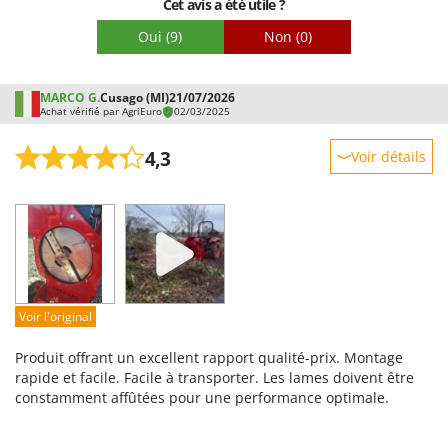
Cet avis a été utile ?
Emballage
Contre:
Oui
(9)
Non
(0)
Ne pas commander la grille 15 mm, elle est inutilisable
(bourrage ) sauf avec des bois fins et très secs. .Avec la grille
normale le broyat est assez fin pour de nombreuses
utilisations.
MARCO G.
Cusago (MI)
21/07/2026
Achat vérifié par AgriEuro
02/03/2025
4,3
Voir détails
Robustesse
Prestations
Facilité d'utilisation
Qualité / Prix
Facilité de montage
Voir l'original
Emballage
Produit offrant un excellent rapport qualité-prix. Montage
rapide et facile. Facile à transporter. Les lames doivent être
constamment affûtées pour une performance optimale.