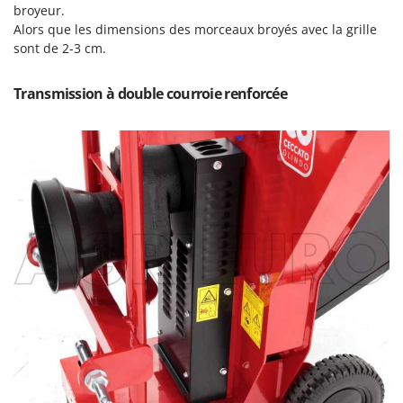
Resto Italia
broyeur.
Alors que les dimensions des morceaux broyés avec la grille
Ribimex
sont de 2-3 cm.
Ripartrak
Ritter
Transmission à double courroie renforcée
River Systems
Robomow
Rossofuoco
Rover Pompe
Royal Food
Ryobi
S
S.T.P.
Santos
Sbaraglia
Schnitzer