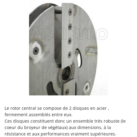
Tondeuses autoportées
Lampacrescia - MGM
Tondeuses débroussailleuses thermiques
Landxcape
Trancheuses
LAR Casalinghi
Trancheuses de sol
Lavor
Transpalettes
Linea VZ
Treuils de débardage
Lisam
Tronçonneuses
Lotusgrill
V
M
Vêtements de Sécurité
M.A.I.BO.
Vibroculteurs à tracteur
Macom
Macte Ovens
Makita
Le rotor central se compose de 2 disques en acier ,
MAMMAMIA
fermement assemblés entre eux.
Ces disques constituent donc un ensemble très robuste (le
Marcato
coeur du broyeur de végétaux) aux dimensions, à la
Marina Systems
résistance et aux performances vraiment supérieures.