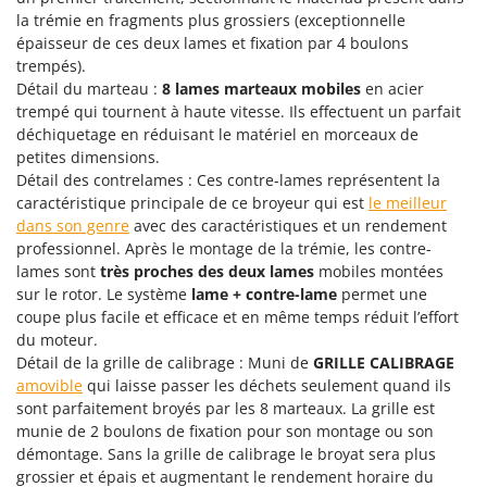
Oriental Koshin
la trémie en fragments plus grossiers (exceptionnelle
épaisseur de ces deux lames et fixation par 4 boulons
Outdoorchef
trempés).
Détail du marteau :
8 lames
marteaux mobiles
en acier
P
Palazzetti
trempé qui tournent à haute vitesse. Ils effectuent un parfait
déchiquetage en réduisant le matériel en morceaux de
Palumbo Pavi
petites dimensions.
Partisani
Détail des contrelames : Ces contre-lames représentent la
caractéristique principale de ce broyeur qui est
le meilleur
Paterlini
dans son genre
avec des caractéristiques et un rendement
Philips
professionnel. Après le montage de la trémie, les contre-
Pramac
lames sont
très proches des deux lames
mobiles montées
sur le rotor. Le système
lame + contre-lame
permet une
Prismafood
coupe plus facile et efficace et en même temps réduit l’effort
du moteur.
R
Détail de la grille de calibrage : Muni de
GRILLE CALIBRAGE
R.G.V.
amovible
qui laisse passer les déchets seulement quand ils
Rato
sont parfaitement broyés par les 8 marteaux. La grille est
munie de 2 boulons de fixation pour son montage ou son
Reber
démontage. Sans la grille de calibrage le broyat sera plus
Redback
grossier et épais et augmentant le rendement horaire du