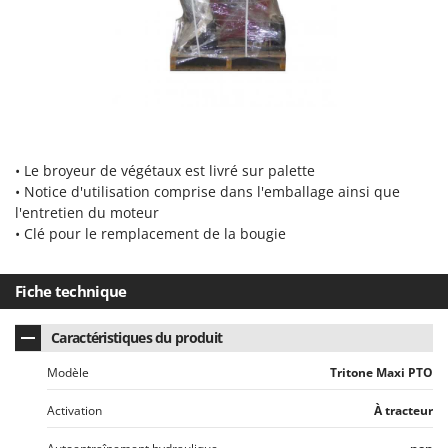
Worx
Y
Yard Force
Z
Zanon
Zephir
• Le broyeur de végétaux est livré sur palette
ZGrills
• Notice d'utilisation comprise dans l'emballage ainsi que
Zodiac
l'entretien du moteur
• Clé pour le remplacement de la bougie
Zomax
Fiche technique
Caractéristiques du produit
Modèle
Tritone Maxi PTO
Activation
À tracteur