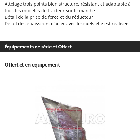
Troy-Bilt
Attelage trois points bien structuré, résistant et adaptable à
tous les modèles de tracteur sur le marché.
Détail de la prise de force et du réducteur
U
Udor
Détail des épaisseurs d'acier avec lesquels elle est réalisée.
Unger
V
Équipements de série et Offert
Verdemax
Vesco
Offert et en équipement
Volpi
W
Waldner
Weber
WIDU
Wiper EcoRobot
Wolf Garten
Wortex