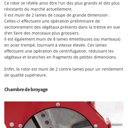
Ce rotor se révèle ainsi être l'un des plus grands et des plus
Master
résistants du marché actuellement.
Mastercook
Il est muni de 2 lames de coupe de grande dimension .
Masterpro
Celles-ci effectuent une opération préliminaire de
sectionnement des végétaux présents dans la trémie en vue
McCulloch
d'en faire des morceaux plus grossiers.
MCH
Il est également muni de 8 lames émietteuses (ou marteaux)
en acier trempé, tournant à vitesse élevée. Ces lames
Michelin
effectuent une opération de centrifugation, réduisant les
Mille
végétaux et branches en fragments de petites dimensions.
Minox
Enfin, le rotor est muni de 2 contre-lames pour un rendement
Mockmill
de qualité supérieure.
More than chef
MOSA
Chambre de broyage
MOVA
Mowox
MTD