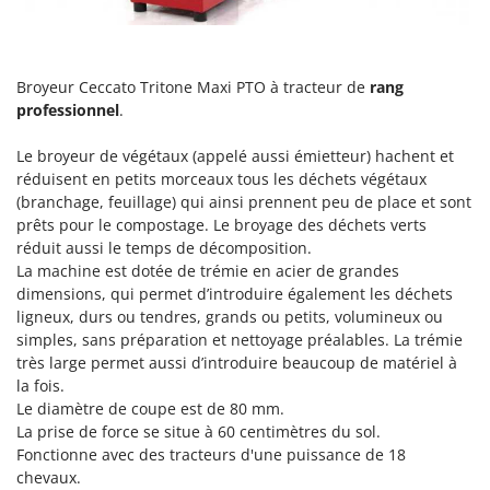
Groupes électrogènes
E
Gyrobroyeurs à lame pour tracteur
EcoFlow
Edilmark
Broyeur Ceccato Tritone Maxi PTO à tracteur de
rang
H
Haches - Cognées et Hachettes
professionnel
.
Effeuno
Hachoirs à viande
Einhell
Le broyeur de végétaux (appelé aussi émietteur) hachent et
Herses à Dents
réduisent en petits morceaux tous les déchets végétaux
Elegen
(branchage, feuillage) qui ainsi prennent peu de place et sont
Herses Rotatives
Energy Gruppi
prêts pour le compostage. Le broyage des déchets verts
Enotecnica Pillan
réduit aussi le temps de décomposition.
L
Lames à neige
La machine est dotée de trémie en acier de grandes
Eschenfelder
dimensions, qui permet d’introduire également les déchets
Lames niveleuses pour tracteur
EuroMech
ligneux, durs ou tendres, grands ou petits, volumineux ou
Lave-vitres
simples, sans préparation et nettoyage préalables. La trémie
Eurosystems
très large permet aussi d’introduire beaucoup de matériel à
Lieuses électriques pour vignes
la fois.
F
FAC
Le diamètre de coupe est de 80 mm.
M
La prise de force se situe à 60 centimètres du sol.
Machines à pâtes
Fama Industrie
Fonctionne avec des tracteurs d'une puissance de 18
Machines de nettoyage pour panneaux photovoltaïques et surfaces vitrées
Famag
chevaux.