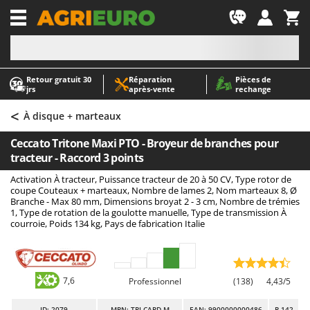
-1
Retour gratuit 30
Réparation
Pièces de
A
A
jrs
après‑vente
rechange
Abris de jardin
ABAC
<
Accessoires pour tracteurs tondeuses autoportés
AgriEuro Premium
À disque + marteaux
Aérateurs Scarificateurs pour gazon
AgriEuro TOP-LINE
Ceccato Tritone Maxi PTO - Broyeur de branches pour
Arracheuses de pommes de terre pour tracteur
AGT
tracteur - Raccord 3 points
Aspirateurs - Balais Électriques
Aima
Activation À tracteur, Puissance tracteur de 20 à 50 CV, Type rotor de
coupe Couteaux + marteaux, Nombre de lames 2, Nom marteaux 8, Ø
Aspirateurs à cendres
Airmec
Branche - Max 80 mm, Dimensions broyat 2 - 3 cm, Nombre de trémies
1, Type de rotation de la goulotte manuelle, Type de transmission À
Aspirateurs à feuilles sur roues
AL-KO
courroie, Poids 134 kg, Pays de fabrication Italie
Aspirateurs de piscine
ALA 2000
Aspirateurs Multifonctions
Alce
Atomiseurs agricoles pour tracteurs
Alpina
7,6
Professionnel
(138)
4,43/5
Atomiseurs pour traitements
Ama
ID
: 2079
MPN: TRI-CARD-M
EAN: 9900000000486
R-142