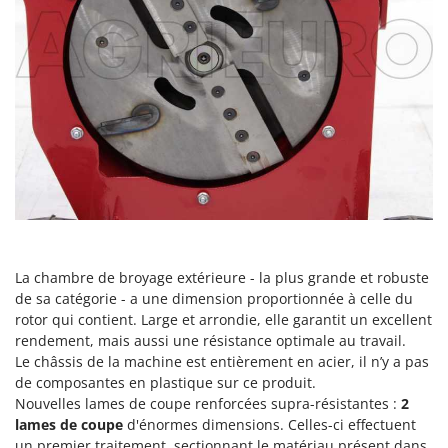
N
New O.M.R.A.
Nilfisk
Ninja
Novatec
Novital
NuAir
NuovaFac
O
Officine Savioli
La chambre de broyage extérieure - la plus grande et robuste
Oliviero
de sa catégorie - a une dimension proportionnée à celle du
Olix
rotor qui contient. Large et arrondie, elle garantit un excellent
OMA
rendement, mais aussi une résistance optimale au travail.
Le châssis de la machine est entièrement en acier, il n’y a pas
Omas
de composantes en plastique sur ce produit.
Ompagrill
Nouvelles lames de coupe renforcées supra-résistantes :
2
lames de coupe
d'énormes dimensions. Celles-ci effectuent
Ooni
un premier traitement, sectionnant le matériau présent dans