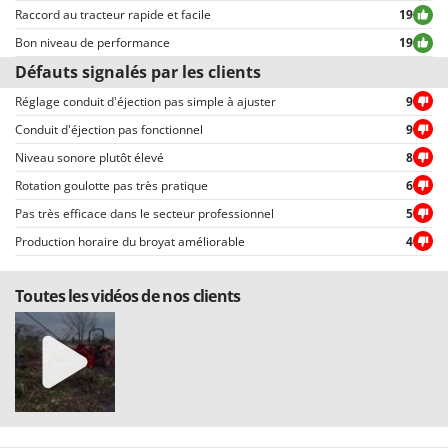
permettent une sélection rapide, comme par exemple celui permettant de
Raccord au tracteur rapide et facile
19
choisir entre avis positifs et négatifs.
Bon niveau de performance
19
Défauts signalés par les clients
Réglage conduit d'éjection pas simple à ajuster
9
Conduit d'éjection pas fonctionnel
9
Niveau sonore plutôt élevé
8
Rotation goulotte pas très pratique
6
Pas très efficace dans le secteur professionnel
5
Production horaire du broyat améliorable
4
Toutes les vidéos de nos clients