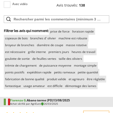
Avec vidéo
Avis trouvés:
138
Filtrer les avis qui nomment:
prise de force
livraison rapide
copeaux de bois
branches d' olivier
machine est robuste
broyeur de branches
diamètre de coupe
masse rotative
est nécessaire
grille interne
premiers jours
heures de travail
goulotte de sortie
de feuilles vertes
taille des oliviers
trémie de chargement
de puissance moyenne
montage simple
points positifs
expédition rapide
petits rameaux
petite quantité
fabrication de bonne qualité
produit valide
et agrieuro
être réglable
fantastique
usage amateur
est difficile
démontage des lames
Fiorenzo G.
Abano terme (PD)
13/08/2025
Achat vérifié par AgriEuro
26/03/2025