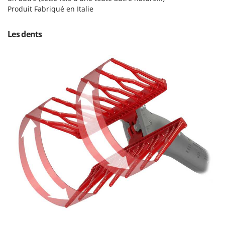
Perches Élagueuses
Francini
Produit Fabriqué en Italie
Pétrins à Spirale
G
Piscines
Les dents
G3 Ferrari
Planteuses de pommes de terre pour tracteur
Gardena
Plateaux de coupe pour tracteur
Garofalo
Plumeuses
GeoTech
Pompes d'irrigation à tracteur
GeoTech Pro
Pompes de transfert
Gierre
Pompes immergées électriques
Ginko - MGM
Postes à souder
Gipeco
Poussoirs à saucisse
Girmi
Power Stations - Batteries - Centrales électriques portables
GRAEF
Presses à pellets
Gre
Pressoirs à fruits
GreenBay
Pressoirs à Raisin
Greenworks