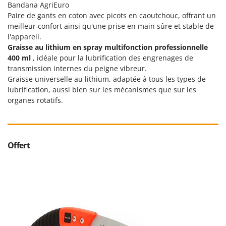
Bandana AgriEuro
Oriental Koshin
Paire de gants en coton avec picots en caoutchouc, offrant un
Outdoorchef
meilleur confort ainsi qu'une prise en main sûre et stable de
l'appareil.
P
Graisse au lithium en spray multifonction professionnelle
Palazzetti
400 ml
, idéale pour la lubrification des engrenages de
Palumbo Pavi
transmission internes du peigne vibreur.
Graisse universelle au lithium, adaptée à tous les types de
Partisani
lubrification, aussi bien sur les mécanismes que sur les
Paterlini
organes rotatifs.
Philips
Pramac
Prismafood
Offert
R
R.G.V.
Rato
Reber
Redback