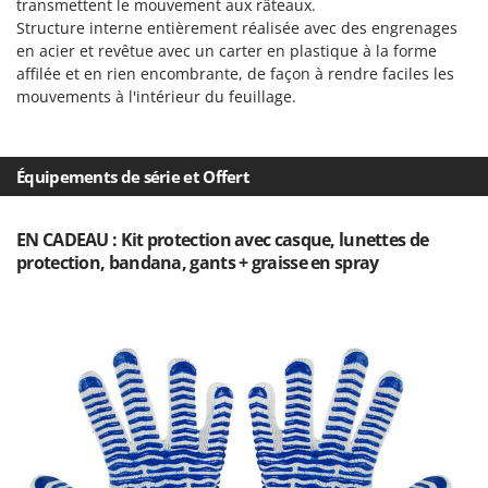
transmettent le mouvement aux râteaux.
Master
Structure interne entièrement réalisée avec des engrenages
Mastercook
en acier et revêtue avec un carter en plastique à la forme
affilée et en rien encombrante, de façon à rendre faciles les
Masterpro
mouvements à l'intérieur du feuillage.
McCulloch
MCH
Michelin
Équipements de série et Offert
Mille
EN CADEAU : Kit protection avec casque, lunettes de
Minox
protection, bandana, gants + graisse en spray
Mockmill
More than chef
MOSA
MOVA
Mowox
MTD