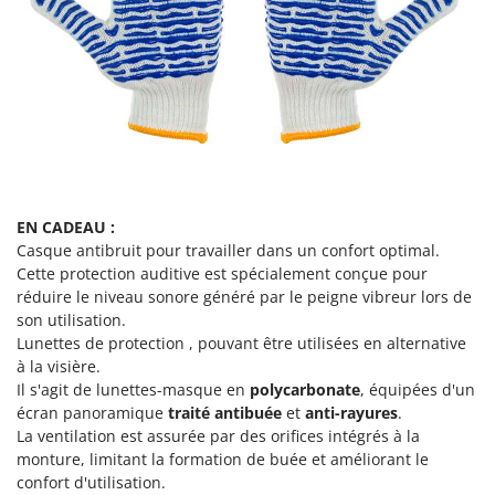
N
New O.M.R.A.
Nilfisk
Ninja
Novatec
Novital
NuAir
NuovaFac
EN CADEAU :
Casque antibruit pour travailler dans un confort optimal.
O
Cette protection auditive est spécialement conçue pour
Officine Savioli
réduire le niveau sonore généré par le peigne vibreur lors de
Oliviero
son utilisation.
Olix
Lunettes de protection , pouvant être utilisées en alternative
à la visière.
OMA
Il s'agit de lunettes-masque en
polycarbonate
, équipées d'un
Omas
écran panoramique
traité antibuée
et
anti-rayures
.
La ventilation est assurée par des orifices intégrés à la
Ompagrill
monture, limitant la formation de buée et améliorant le
Ooni
confort d'utilisation.