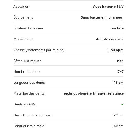
Troy-Bilt
Activation
Avec batterie 12 V
U
Équipement
Sans batterie ni chargeur
Udor
Unger
Position du moteur
en tête
Mouvement
double - vertical
V
Verdemax
Vitesse (battements par minute)
1150 bpm
Vesco
Râteaux à vagues
non
Volpi
Nombre de dents
7+7
W
Waldner
Longueur des dents
18 cm
Weber
Matériau des dents
technopolymère à haute résistance
WIDU
Wiper EcoRobot
Dents en ABS
Wolf Garten
Ouverture max râteaux
29 cm
Wortex
Longueur minimale
160 cm