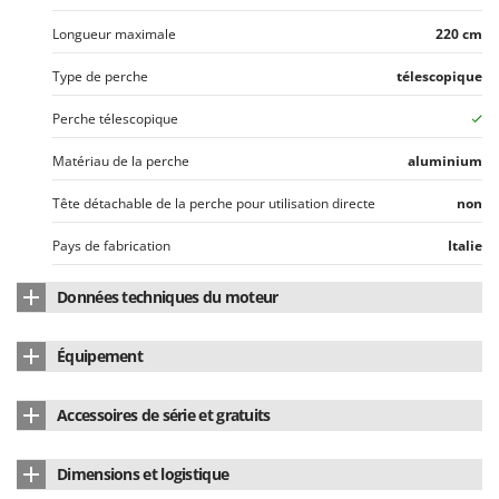
Worx
Longueur maximale
220 cm
Y
Yard Force
Type de perche
télescopique
Perche télescopique
Z
Zanon
Matériau de la perche
aluminium
Zephir
ZGrills
Tête détachable de la perche pour utilisation directe
non
Zodiac
Pays de fabrication
Italie
Zomax
Données techniques du moteur
Position du moteur
en tête
Équipement
Type de moteur
À batterie
Câble électrique de rallonge
15 m
Accessoires de série et gratuits
Type de moteur
à balais
Casque anti-bruit
Oui
Type de batterie
Batterie de voiture
Dimensions et logistique
Bidon de préparation pour mélange
Oui