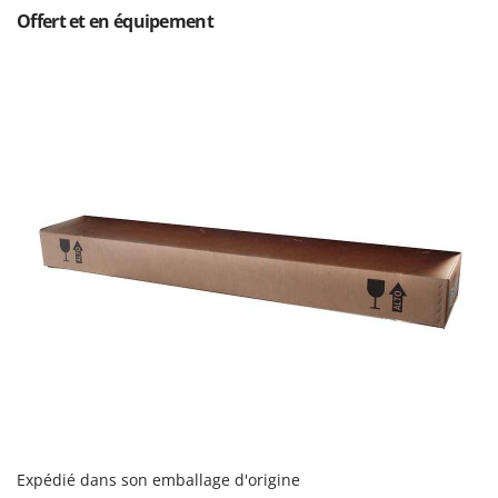
Seven Italy
Offert et en équipement
Shark
Silky
Simatech
Sirman
Skil
Smartwood
Smeg
Snapper
Solidur
Spice Electronics
Spiralmac
Spring Protezione
Spyro
Stanley
Expédié dans son emballage d'origine