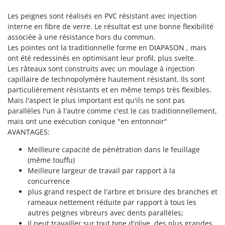
Pulvérisateurs
GRIFO
Les peignes sont réalisés en PVC résistant avec injection
Pulvérisateurs portés
GVS
interne en fibre de verre. Le résultat est une bonne flexibilité
associée à une résistance hors du commun.
GYS
R
Rafraîchisseurs d'air par évaporation
Les pointes ont la traditionnelle forme en DIAPASON , mais
ont été redessinés en optimisant leur profil, plus svelte.
H
Rampes de chargement en aluminium
Hailo
Les râteaux sont construits avec un moulage à injection
Râpes à fromage électriques
capillaire de technopolymère hautement résistant. Ils sont
Helvi
particulièrement résistants et en même temps très flexibles.
Râteaux pour tracteur
Henx
Mais l'aspect le plus important est qu'ils ne sont pas
Remplisseuses
parallèles l'un à l'autre comme c'est le cas traditionnellement,
HiKOKI
mais ont une exécution conique "en entonnoir"
Robots nettoyeurs de piscine
Honda
AVANTAGES:
Robots Tondeuses
Meilleure capacité de pénétration dans le feuillage
I
Rogneuses de souches
Idromatic
(même touffu)
Rouleaux pour tracteur
Meilleure largeur de travail par rapport à la
Il-Tec
concurrence
Imperia
S
plus grand respect de l'arbre et brisure des branches et
Scies à os
Infaco
rameaux nettement réduite par rapport à tous les
Scies à Ruban
autres peignes vibreurs avec dents parallèles;
Intec
il peut travailler sur tout type d'olive, des plus grandes