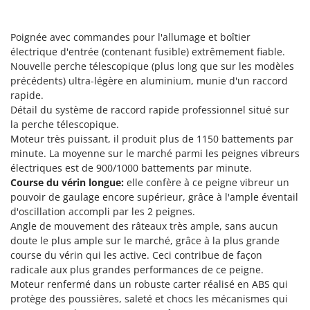
Tondeuses autoportées
Lampacrescia - MGM
Tondeuses débroussailleuses thermiques
Landxcape
Poignée avec commandes pour l'allumage et boîtier
Trancheuses
LAR Casalinghi
électrique d'entrée (contenant fusible) extrêmement fiable.
Trancheuses de sol
Nouvelle perche télescopique (plus long que sur les modèles
Lavor
précédents) ultra-légère en aluminium, munie d'un raccord
Transpalettes
Linea VZ
rapide.
Treuils de débardage
Détail du système de raccord rapide professionnel situé sur
Lisam
la perche télescopique.
Tronçonneuses
Lotusgrill
Moteur très puissant, il produit plus de 1150 battements par
minute. La moyenne sur le marché parmi les peignes vibreurs
V
M
électriques est de 900/1000 battements par minute.
Vêtements de Sécurité
M.A.I.BO.
Course du vérin longue:
elle confère à ce peigne vibreur un
Vibroculteurs à tracteur
Macom
pouvoir de gaulage encore supérieur, grâce à l'ample éventail
d'oscillation accompli par les 2 peignes.
Macte Ovens
Angle de mouvement des râteaux très ample, sans aucun
Makita
doute le plus ample sur le marché, grâce à la plus grande
course du vérin qui les active. Ceci contribue de façon
MAMMAMIA
radicale aux plus grandes performances de ce peigne.
Marcato
Moteur renfermé dans un robuste carter réalisé en ABS qui
Marina Systems
protège des poussières, saleté et chocs les mécanismes qui