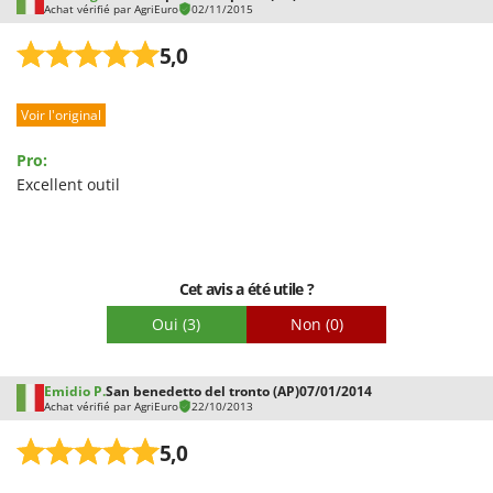
Achat vérifié par AgriEuro
02/11/2015
5,0
Voir l'original
Pro:
Excellent outil
Cet avis a été utile ?
Oui
(3)
Non
(0)
Emidio P.
San benedetto del tronto (AP)
07/01/2014
Achat vérifié par AgriEuro
22/10/2013
5,0