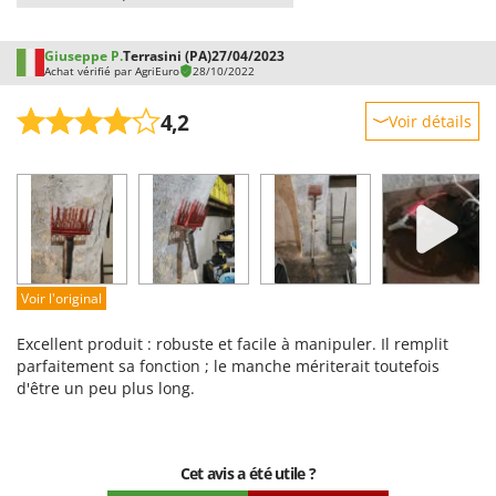
Giuseppe P.
Terrasini (PA)
27/04/2023
Achat vérifié par AgriEuro
28/10/2022
4,2
Voir détails
Robustesse
Prestations
Facilité d'utilisation
Qualité / Prix
Facilité de montage
Voir l'original
Emballage
Excellent produit : robuste et facile à manipuler. Il remplit
parfaitement sa fonction ; le manche mériterait toutefois
d'être un peu plus long.
Cet avis a été utile ?