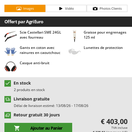
Chaudrons électriques pour polenta
Barbieri
Images
Vidéo
Photos Clients
Cisailles à gazon à batterie
Batavia
Cisailles taille-haies manuelles
Offert par AgriEuro
Benassi
Climatiseurs
Beper
Scie Castellari SME 24GL
Graisse pour engrenages
avec fourreau
125 ml
Compresseurs d'air électriques
Berkel
Compresseurs pour la récolte des olives et la taille
Gants en coton avec
Lunettes de protection
Bernardi
rainures en caoutchouc
Coupe-bordures - Trimmers
Bertolini Pumps
Casque anti-bruit
Coupe-branches
Besser Vacuum
Couveuses à œufs
Bestway
En stock
Cultivateurs Tiller à ressorts - Extirpateurs
Beta tools
2 produits en stock
Bissell
D
Livraison gratuite
Débroussailleuses
Black & Decker
Délai de livraison estimé: 13/08/26 - 17/08/26
Décompacteurs agricoles
BlackStone
Retour gratuit 30 jours
Découpeurs plasma
Blue Bird
€ 403,00
Déplaqueuses de gazon
Bomet
Ajouter au Panier
TVA incluse