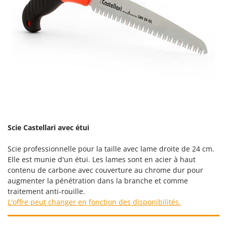
Resto Italia
Ribimex
Ripartrak
Ritter
River Systems
Robomow
Rossofuoco
Rover Pompe
Royal Food
Scie Castellari avec étui
Ryobi
Scie professionnelle pour la taille avec lame droite de 24 cm.
Elle est munie d'un étui. Les lames sont en acier à haut
S
contenu de carbone avec couverture au chrome dur pour
S.T.P.
augmenter la pénétration dans la branche et comme
Santos
traitement anti-rouille.
Sbaraglia
L'offre peut changer en fonction des disponibilités.
Schnitzer