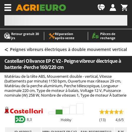
-1
Retour gratuit 30
Réparation
Pièces de
A
A
jrs
après‑vente
rechange
Abris de jardin
ABAC
<
Accessoires pour tracteurs tondeuses autoportés
AgriEuro Premium
Peignes vibreurs électriques à double mouvement vertical
Aérateurs Scarificateurs pour gazon
AgriEuro TOP-LINE
Castellari Olivance EP C V2 - Peigne vibreur électrique à
Arracheuses de pommes de terre pour tracteur
AGT
batterie -Perche 160/220 cm
Aspirateurs - Balais Électriques
Aima
Matériau de la tête ABS, Mouvement double - vertical, Vitesse
(battements par minute) 1150 bpm, Ouverture max râteaux 29 cm,
Aspirateurs à cendres
Airmec
Matériau de la perche aluminium, Perche télescopique, Longueur
maximale 220 cm, Type de moteur à balais, Voltage 12 V, Puissance
Aspirateurs à feuilles sur roues
AL-KO
nominale (W) 258 W, Nombre de vitesses 1, Type de moteur À batterie
Aspirateurs de piscine
ALA 2000
Aspirateurs Multifonctions
Alce
Atomiseurs agricoles pour tracteurs
Alpina
8,3
Hobby
(13)
4,6/5
Atomiseurs pour traitements
Ama
ID
: K600017
MPN: OLIVANCE EP C V2
EAN: 8033803897111
R-35