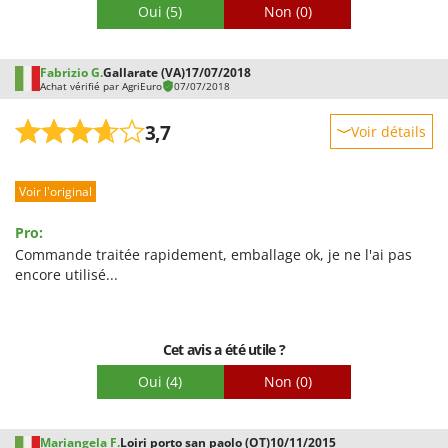
Oui
(5)
Non
(0)
Fabrizio G.
Gallarate (VA)
17/07/2018
Achat vérifié par AgriEuro
07/07/2018
3,7
Voir détails
Robustesse
Voir l'original
Prestations
Facilité d'utilisation
Pro:
Qualité / Prix
Commande traitée rapidement, emballage ok, je ne l'ai pas
encore utilisé...
Facilité de montage
Emballage
Cet avis a été utile ?
Oui
(4)
Non
(0)
Mariangela F.
Loiri porto san paolo (OT)
10/11/2015