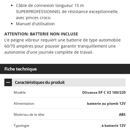
Stiga
Câble de connexion longueur 15 m
SUPERPROFESSIONNEL de résistance exceptionnelle,
Stocker
avec pinces croco.
Sunseeker
Manuel d'utilisation
T
ATTENTION: BATTERIE NON INCLUSE
Tecla
L'e peigne vibreur requiert une batterie de type automobile
60/70 ampères pour pouvoir garantir tranquillement une
TecnoGen
autonomie d'une journée complète de travail.
Tellarini Pompe
Telwin
Fiche technique
Tenco
Tineco
Caractéristiques du produit
Titania
Modèle
Olivance EP C V2 160/220
Tornado
Alimentation
batterie au plomb 12V
Tre Spade
Matériau de la tête
ABS
Trev - Abrek - TecnoVIR
Trotec
Typologie
à batterie 12V