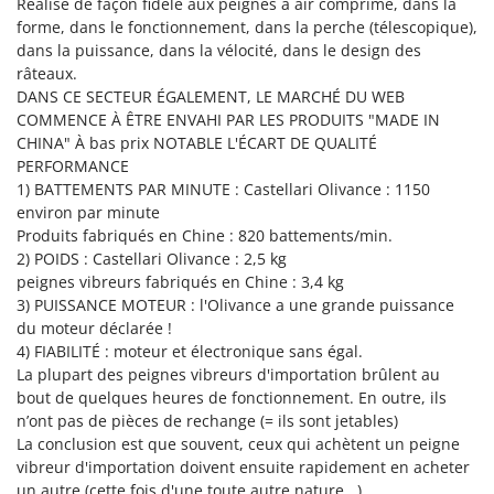
Réalisé de façon fidèle aux peignes à air comprimé, dans la
Machines pour la transformation des fruits
Famur
forme, dans le fonctionnement, dans la perche (télescopique),
Machines sous vide
FARMER
dans la puissance, dans la vélocité, dans le design des
râteaux.
Motobineuses
FBC
DANS CE SECTEUR ÉGALEMENT, LE MARCHÉ DU WEB
Motoculteurs
Ferrari Group
COMMENCE À ÊTRE ENVAHI PAR LES PRODUITS "MADE IN
Motofaucheuses
CHINA" À bas prix NOTABLE L'ÉCART DE QUALITÉ
Ferroni
PERFORMANCE
Motopompes pour irrigation
Ferrua
1) BATTEMENTS PAR MINUTE : Castellari Olivance : 1150
Moulins à céréales électriques
environ par minute
FIAC
Produits fabriqués en Chine : 820 battements/min.
Moulins à farine
FIEM
2) POIDS : Castellari Olivance : 2,5 kg
Fimar
peignes vibreurs fabriqués en Chine : 3,4 kg
N
Nettoyeurs et Balais à vapeur
3) PUISSANCE MOTEUR : l'Olivance a une grande puissance
FINI
du moteur déclarée !
Nettoyeurs haute pression
Fiorentini
4) FIABILITÉ : moteur et électronique sans égal.
Nettoyeurs tapis, moquettes et tapisseries
La plupart des peignes vibreurs d'importation brûlent au
Fiskars
bout de quelques heures de fonctionnement. En outre, ils
Flymo
P
n’ont pas de pièces de rechange (= ils sont jetables)
Peignes vibreurs et Secoueurs à olives
La conclusion est que souvent, ceux qui achètent un peigne
Fontana Forni
Pelles rétros pour tracteur
vibreur d'importation doivent ensuite rapidement en acheter
Forest Master
un autre (cette fois d'une toute autre nature...)