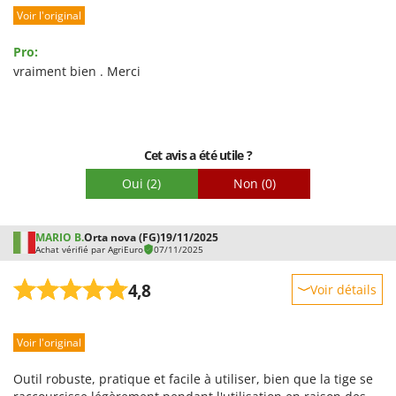
Voir l'original
Pro:
vraiment bien . Merci
Cet avis a été utile ?
Oui
(2)
Non
(0)
MARIO B.
Orta nova (FG)
19/11/2025
Achat vérifié par AgriEuro
07/11/2025
4,8
Voir détails
Robustesse
Voir l'original
Prestations
Facilité d'utilisation
Outil robuste, pratique et facile à utiliser, bien que la tige se
Qualité / Prix