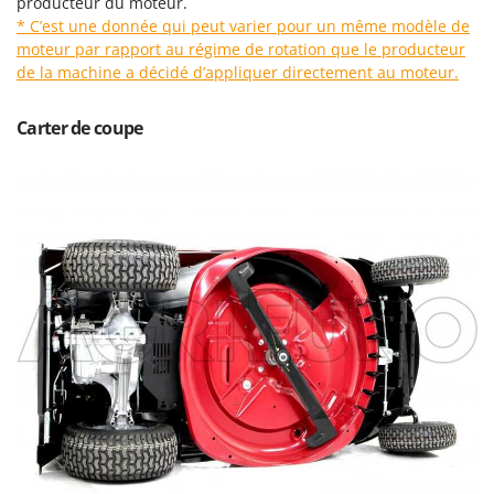
producteur du moteur.
Oriental Koshin
* C’est une donnée qui peut varier pour un même modèle de
Outdoorchef
moteur par rapport au régime de rotation que le producteur
de la machine a décidé d’appliquer directement au moteur.
P
Palazzetti
Carter de coupe
Palumbo Pavi
Partisani
Paterlini
Philips
Pramac
Prismafood
R
R.G.V.
Rato
Reber
Redback