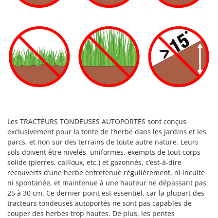
Worx
Y
Yard Force
Z
Zanon
Zephir
ZGrills
Zodiac
Zomax
Les TRACTEURS TONDEUSES AUTOPORTÉS sont conçus
exclusivement pour la tonte de l’herbe dans les jardins et les
parcs, et non sur des terrains de toute autre nature. Leurs
sols doivent être nivelés, uniformes, exempts de tout corps
solide (pierres, cailloux, etc.) et gazonnés, c’est-à-dire
recouverts d’une herbe entretenue régulièrement, ni inculte
ni spontanée, et maintenue à une hauteur ne dépassant pas
25 à 30 cm. Ce dernier point est essentiel, car la plupart des
tracteurs tondeuses autoportés ne sont pas capables de
couper des herbes trop hautes. De plus, les pentes