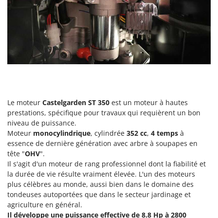
Master
Mastercook
Masterpro
McCulloch
MCH
Michelin
Mille
Le moteur
Castelgarden ST 350
est un moteur à hautes
Minox
prestations, spécifique pour travaux qui requièrent un bon
Mockmill
niveau de puissance.
Moteur
monocylindrique
, cylindrée
352 cc
,
4 temps
à
More than chef
essence de dernière génération avec arbre à soupapes en
MOSA
tête "
OHV
".
Il s'agit d'un moteur de rang professionnel dont la fiabilité et
MOVA
la durée de vie résulte vraiment élevée. L'un des moteurs
Mowox
plus célèbres au monde, aussi bien dans le domaine des
tondeuses autoportées que dans le secteur jardinage et
MTD
agriculture en général.
Il développe une puissance effective de 8.8 Hp à 2800