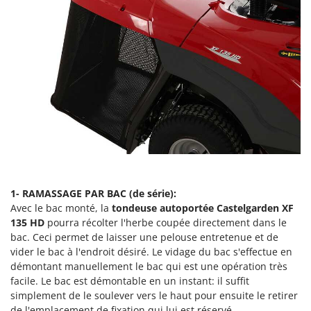
Perches Élagueuses
Francini
Pétrins à Spirale
G
Piscines
G3 Ferrari
Planteuses de pommes de terre pour tracteur
Gardena
Plateaux de coupe pour tracteur
Garofalo
Plumeuses
GeoTech
Pompes d'irrigation à tracteur
GeoTech Pro
Pompes de transfert
Gierre
Pompes immergées électriques
Ginko - MGM
Postes à souder
1- RAMASSAGE PAR BAC (de série):
Gipeco
Avec le bac monté, la
tondeuse autoportée
Castelgarden
XF
Poussoirs à saucisse
Girmi
135 HD
pourra récolter l'herbe coupée directement dans le
Power Stations - Batteries - Centrales électriques portables
bac. Ceci permet de laisser une pelouse entretenue et de
GRAEF
vider le bac à l'endroit désiré. Le vidage du bac s'effectue en
Presses à pellets
Gre
démontant manuellement le bac qui est une opération très
Pressoirs à fruits
GreenBay
facile. Le bac est démontable en un instant: il suffit
Pressoirs à Raisin
simplement de le soulever vers le haut pour ensuite le retirer
Greenworks
de l'emplacement de fixation qui lui est réservé.