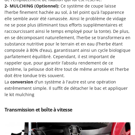
Pulvérisateurs
GRIFO
2- MULCHING (Optionnel):
Ce système de coupe laisse
Pulvérisateurs portés
l’herbe finement hachée au sol, à tel point qu’à l’apparence
GVS
elle semble avoir été ramassée. Ainsi le problème de vidage
GYS
R
ne se pose plus (éliminant tous efforts supplémentaires et
Rafraîchisseurs d'air par évaporation
raccourcissant ainsi le temps employé pour la tonte). De plus,
H
Rampes de chargement en aluminium
en se décomposant naturellement, l’herbe se transformera en
Hailo
substance nutritive pour le terrain et en eau (l’herbe étant
Râpes à fromage électriques
Helvi
composée à 80% d’eau), garantissant ainsi un cycle biologique
Râteaux pour tracteur
parfaitement équilibré. Cependant, il est important de
Henx
rappeler que, pour garantir l’absolu rendement de ce
Remplisseuses
HiKOKI
système, la pelouse doit être tout de même arrosée et l’herbe
Robots nettoyeurs de piscine
doit être tondue très souvent.
Honda
La
conversion
d'un système à l'autre est une opération
Robots Tondeuses
extrêmement simple. Il suffit de détacher le bac et appliquer
I
Rogneuses de souches
Idromatic
le kit mulching
Rouleaux pour tracteur
Il-Tec
Transmission et boîte à vitesse
Imperia
S
Scies à os
Infaco
Scies à Ruban
Intec