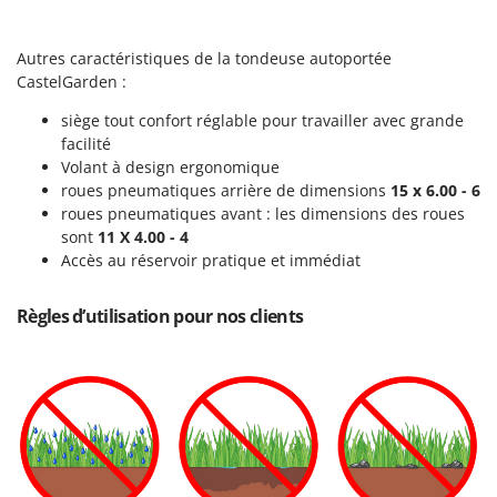
Troy-Bilt
Autres caractéristiques de la tondeuse autoportée
U
Udor
CastelGarden :
Unger
siège tout confort réglable pour travailler avec grande
facilité
V
Volant à design ergonomique
Verdemax
roues pneumatiques arrière de dimensions
15 x 6.00 - 6
Vesco
roues pneumatiques avant : les dimensions des roues
sont
11 X 4.00 - 4
Volpi
Accès au réservoir pratique et immédiat
W
Waldner
Règles d’utilisation pour nos clients
Weber
WIDU
Wiper EcoRobot
Wolf Garten
Wortex