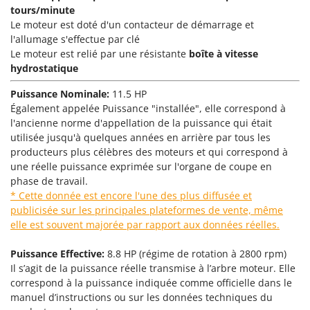
N
New O.M.R.A.
tours/minute
Le moteur est doté d'un contacteur de démarrage et
Nilfisk
l'allumage s'effectue par clé
Ninja
Le moteur est relié par une résistante
boîte à vitesse
hydrostatique
Novatec
Novital
Puissance Nominale:
11.5 HP
Également appelée Puissance "installée", elle correspond à
NuAir
l'ancienne norme d'appellation de la puissance qui était
NuovaFac
utilisée jusqu'à quelques années en arrière par tous les
producteurs plus célèbres des moteurs et qui correspond à
O
une réelle puissance exprimée sur l'organe de coupe en
Officine Savioli
phase de travail.
Oliviero
* Cette donnée est encore l'une des plus diffusée et
publicisée sur les principales plateformes de vente, même
Olix
elle est souvent majorée par rapport aux données réelles.
OMA
Puissance Effective:
8.8 HP (
régime de rotation à 2800 rpm
)
Omas
Il s’agit de la puissance réelle transmise à l’arbre moteur. Elle
Ompagrill
correspond à la puissance indiquée comme officielle dans le
Ooni
manuel d’instructions ou sur les données techniques du