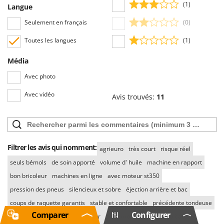
(1)
Langue
Seulement en français
(0)
Toutes les langues
(1)
Média
Avec photo
Avec vidéo
Avis trouvés:
11
Filtrer les avis qui nomment:
agrieuro
très court
risque réel
seuls bémols
de soin apporté
volume d' huile
machine en rapport
bon bricoleur
machines en ligne
avec moteur st350
pression des pneus
silencieux et sobre
éjection arrière et bac
coups de raquette garantis
stable et confortable
précédente tondeuse
Comparer
Configurer
conception structurelle
suis sûr
point mort
montage du bac