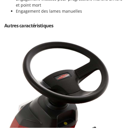
Stiga
et point mort
Engagement des lames manuelles
Stocker
Sunseeker
Autres caractéristiques
T
Tecla
TecnoGen
Tellarini Pompe
Telwin
Tenco
Tineco
Titania
Tornado
Tre Spade
Trev - Abrek - TecnoVIR
Trotec