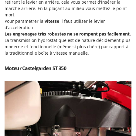
Tondeuses autoportées
retirant le levier en arrière, cela vous permet d'insérer la
Lampacrescia - MGM
marche arrière. En la plaçant au milieu vous mettez le point
Tondeuses débroussailleuses thermiques
Landxcape
mort.
Trancheuses
Pour paramétrer la
vitesse
il faut utiliser le levier
LAR Casalinghi
d'accélération
Trancheuses de sol
Lavor
Les engrenages très robustes ne se rompent pas facilement.
Transpalettes
Linea VZ
La transmission hydrostatique est de nature décidément plus
moderne et fonctionnelle (même si plus chère) par rapport à
Treuils de débardage
Lisam
la traditionnelle boîte à vitesse manuelle.
Tronçonneuses
Lotusgrill
Moteur Castelgarden ST 350
V
M
Vêtements de Sécurité
M.A.I.BO.
Vibroculteurs à tracteur
Macom
Macte Ovens
Makita
MAMMAMIA
Marcato
Marina Systems