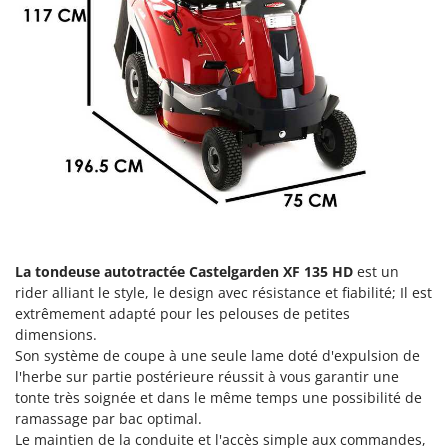
Groupes électrogènes
E
Gyrobroyeurs à lame pour tracteur
EcoFlow
Edilmark
H
Haches - Cognées et Hachettes
Effeuno
Hachoirs à viande
Einhell
Herses à Dents
Elegen
Herses Rotatives
Energy Gruppi
Enotecnica Pillan
L
Lames à neige
Eschenfelder
La tondeuse autotractée Castelgarden XF 135 HD
est un
Lames niveleuses pour tracteur
EuroMech
rider alliant le style, le design avec résistance et fiabilité; Il est
Lave-vitres
extrêmement adapté pour les pelouses de petites
Eurosystems
dimensions.
Lieuses électriques pour vignes
Son système de coupe à une seule lame doté d'expulsion de
F
FAC
l'herbe sur partie postérieure réussit à vous garantir une
M
Machines à pâtes
tonte très soignée et dans le même temps une possibilité de
Fama Industrie
ramassage par bac optimal.
Machines de nettoyage pour panneaux photovoltaïques et surfaces vitrées
Famag
Le maintien de la conduite et l'accès simple aux commandes,