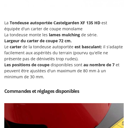
Resto Italia
Ribimex
Ripartrak
La
Tondeuse autoportée
Castelgarden XF 135 HD
est
Ritter
équipée d'un carter de coupe monolame
La tondeuse monte les
lames mulching
de série.
River Systems
Largeur du carter de coupe 72 cm.
Robomow
Le
carter
de la tondeuse autoportée
est basculant:
il s'adapte
facilement aux aspérités du terrain (pourvu qu'elle ne
Rossofuoco
présente pas de dénivelés trop rudes).
Rover Pompe
Les positions de coupe
disponibles sont
au nombre de 7
et
peuvent être ajustées d'un maximum de 80 mm à un
Royal Food
minimum de 30 mm.
Ryobi
Commandes et réglages disponibles
S
S.T.P.
Santos
Sbaraglia
Schnitzer