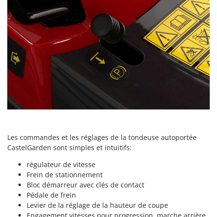
Seven Italy
Shark
Silky
Simatech
Sirman
Skil
Smartwood
Smeg
Snapper
Solidur
Les commandes et les réglages de la tondeuse autoportée
CastelGarden sont simples et intuitifs:
Spice Electronics
Spiralmac
régulateur de vitesse
Frein de stationnement
Spring Protezione
Bloc démarreur avec clés de contact
Spyro
Pédale de frein
Levier de la réglage de la hauteur de coupe
Stanley
Engagement vitesses pour progression, marche arrière