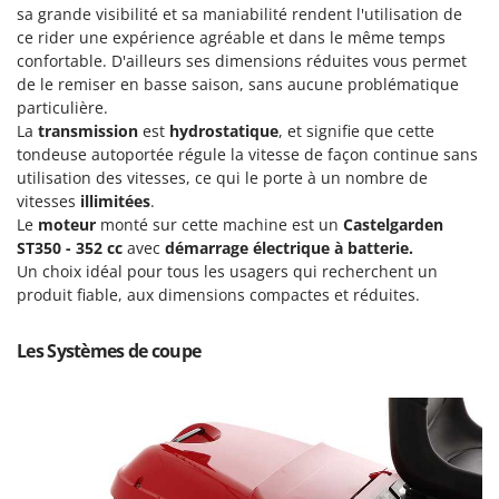
Machines pour la transformation des fruits
sa grande visibilité et sa maniabilité rendent l'utilisation de
Famur
ce rider une expérience agréable et dans le même temps
Machines sous vide
FARMER
confortable. D'ailleurs ses dimensions réduites vous permet
Motobineuses
FBC
de le remiser en basse saison, sans aucune problématique
particulière.
Motoculteurs
Ferrari Group
La
transmission
est
hydrostatique
, et signifie que cette
Motofaucheuses
Ferroni
tondeuse autoportée régule la vitesse de façon continue sans
Motopompes pour irrigation
utilisation des vitesses, ce qui le porte à un nombre de
Ferrua
vitesses
illimitées
.
Moulins à céréales électriques
FIAC
Le
moteur
monté sur cette machine est un
Castelgarden
Moulins à farine
ST350 - 352 cc
avec
démarrage électrique à batterie.
FIEM
Un choix idéal pour tous les usagers qui recherchent un
Fimar
N
produit fiable, aux dimensions compactes et réduites.
Nettoyeurs et Balais à vapeur
FINI
Nettoyeurs haute pression
Les Systèmes de coupe
Fiorentini
Nettoyeurs tapis, moquettes et tapisseries
Fiskars
Flymo
P
Peignes vibreurs et Secoueurs à olives
Fontana Forni
Pelles rétros pour tracteur
Forest Master