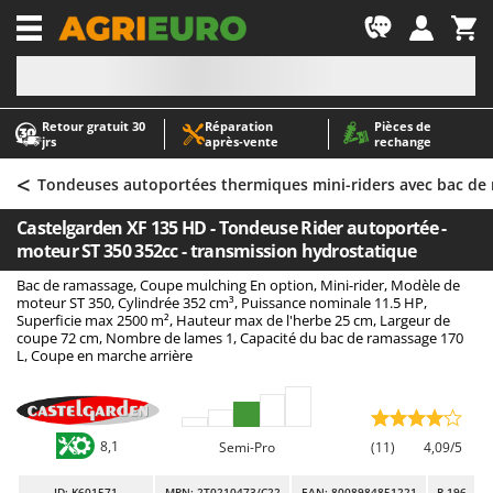
-1
Retour gratuit 30
Réparation
Pièces de
A
A
jrs
après‑vente
rechange
Abris de jardin
ABAC
<
Accessoires pour tracteurs tondeuses autoportés
AgriEuro Premium
Tondeuses autoportées thermiques mini-riders avec bac de
Aérateurs Scarificateurs pour gazon
AgriEuro TOP-LINE
Castelgarden XF 135 HD - Tondeuse Rider autoportée -
Arracheuses de pommes de terre pour tracteur
AGT
moteur ST 350 352cc - transmission hydrostatique
Aspirateurs - Balais Électriques
Aima
Bac de ramassage, Coupe mulching En option, Mini-rider, Modèle de
moteur ST 350, Cylindrée 352 cm³, Puissance nominale 11.5 HP,
Aspirateurs à cendres
Airmec
Superficie max 2500 m², Hauteur max de l'herbe 25 cm, Largeur de
coupe 72 cm, Nombre de lames 1, Capacité du bac de ramassage 170
Aspirateurs à feuilles sur roues
AL-KO
L, Coupe en marche arrière
Aspirateurs de piscine
ALA 2000
Aspirateurs Multifonctions
Alce
Atomiseurs agricoles pour tracteurs
Alpina
8,1
Semi-Pro
(11)
4,09/5
Atomiseurs pour traitements
Ama
ID
: K601571
MPN: 2T0210473/C22
EAN: 8008984851221
R-196