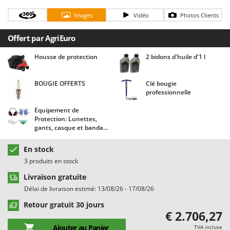
Chaudrons électriques pour polenta
Barbieri
Images
Vidéo
Photos Clients
Cisailles à gazon à batterie
Batavia
Cisailles taille-haies manuelles
Offert par AgriEuro
Benassi
Climatiseurs
Beper
Housse de protection
2 bidons d'huile d'1 l
Compresseurs d'air électriques
Berkel
Compresseurs pour la récolte des olives et la taille
BOUGIE OFFERTS
Clé bougie
Bernardi
professionnelle
Coupe-bordures - Trimmers
Bertolini Pumps
Equipement de
Coupe-branches
Besser Vacuum
Protection: Lunettes,
gants, casque et bandana
Couveuses à œufs
Bestway
Agrieuro !
Cultivateurs Tiller à ressorts - Extirpateurs
Beta tools
En stock
Bissell
3 produits en stock
D
Débroussailleuses
Black & Decker
Livraison gratuite
Délai de livraison estimé: 13/08/26 - 17/08/26
Décompacteurs agricoles
BlackStone
Retour gratuit 30 jours
Découpeurs plasma
Blue Bird
€ 2.706,27
Déplaqueuses de gazon
Bomet
Ajouter au Panier
TVA incluse