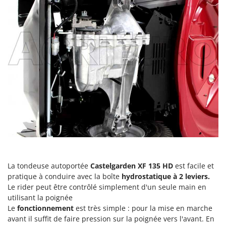
Scies alternatives à batterie
Intex
Scies de jardin télescopiques
Italyco
Sécateurs électriques à batterie
ITM
Sécateurs et Échenilloirs manuels
J
Sécateurs pneumatiques
JOLLY ITALIA
Semoirs et Épandeurs d'engrais
K
Socs pour tracteur
KAAZ
Souffleurs aspirateurs pour Feuilles
Karcher
Soufreuses - Poudreuses à dos
Kasco
Soufreuses - Poudreuses pour tracteur
Kemper
Keter
T
La tondeuse autoportée
Castelgarden XF 135 HD
est facile et
Taille-haies
KitchenAid
pratique à conduire avec la boîte
hydrostatique à 2 leviers.
Taille-haies à bras pour tracteur
Le rider peut être contrôlé simplement d'un seule main en
Komo
utilisant la poignée
Tarières
Le
fonctionnement
est très simple : pour la mise en marche
L
Tondeuses à Gazon
Laica
avant il suffit de faire pression sur la poignée vers l'avant. En