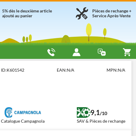
5% dès le deuxième article
Pièces de rechange +
ajouté au panier
Service Après-Vente
essionnels
Campagnola STARK XM
ID:
K601542
EAN:
N/A
MPN:
N/A
9,1
/10
Catalogue Campagnola
SAV & Pièces de rechange