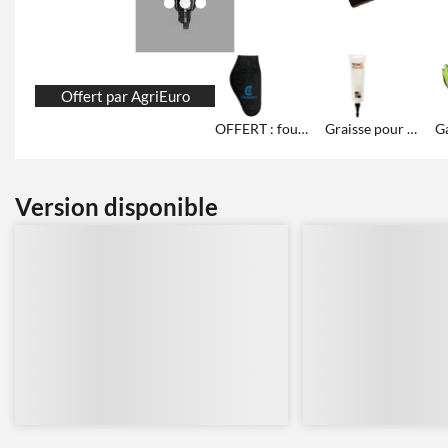
Offert par AgriEuro
OFFERT : fourreau Campagnola
Graisse pour engrenages 125 ml
Version disponible