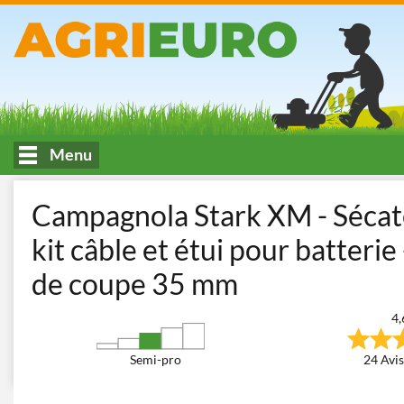
Menu
Accueil
Taille - élagage
Sécateurs électriques à batterie
Sécat
Campagnola Stark XM - Sécateu
kit câble et étui pour batteri
de coupe 35 mm
4,
Semi-pro
24 Avis