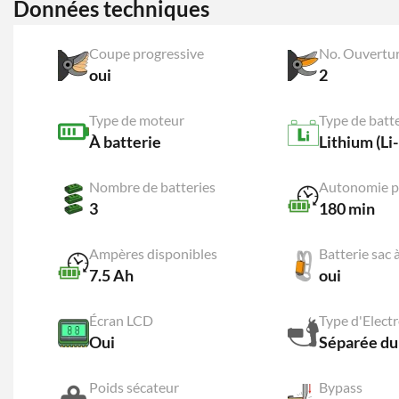
Données techniques
Coupe progressive
No. Ouvertur
oui
2
Type de moteur
Type de batt
À batterie
Lithium (Li-
Nombre de batteries
Autonomie pa
3
180 min
Ampères disponibles
Batterie sac 
7.5 Ah
oui
Écran LCD
Type d'Elect
Oui
Séparée du
Poids sécateur
Bypass