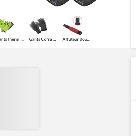
Gants thermiques Deltaplus
Gants Cofra Airplume
Affûteur double pour lame de taille