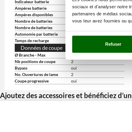
Indicateur batterie
oui
sociaux et d'analyser notre t
Ampères batterie
2.5 Ah
partenaires de médias sociaux
Ampères disponibles
7.5 Ah
vous leur avez fournies ou qu'
Nombre de batteries
3
Nombre de batteries
3
Autonomie par batterie
180 min
Temps de recharge
150 min
Refuser
Données de coupe
Ø Branche - Max
35 mm
Nb positions de coupe
2
Bypass
oui
No. Ouvertures de lame
2
Coupe progressive
oui
Ajoutez des accessoires et bénéficiez d’u