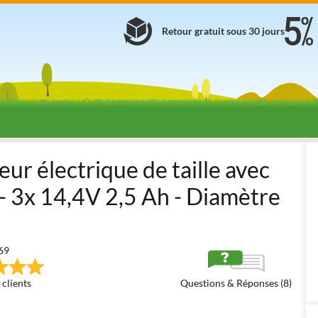
Retour gratuit sous 30 jours
eurs électriques avec batterie à dos
Électriques à batterie Semi-Prof
r électrique de taille avec
e - 3x 14,4V 2,5 Ah - Diamètre
69
 clients
Questions & Réponses (8)