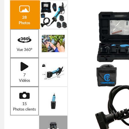
28
Photos
Vue 360°
7
Vidéos
15
Photos clients