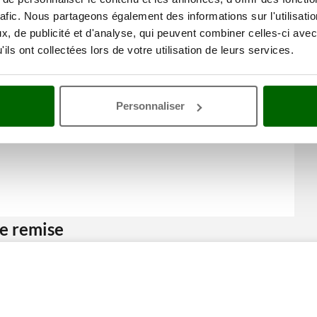
Dimensions du produit cm (L
28x11x5 cm
rafic. Nous partageons également des informations sur l'utilisati
x l x H)
, de publicité et d'analyse, qui peuvent combiner celles-ci avec
Poids net
0.948 Kg
ils ont collectées lors de votre utilisation de leurs services.
Emballage
Carton d'origine
Dimensions emballage(s)
34x18x14 cm
original cm (L x l x H)
Poids emballage compris
2.1 Kg
Personnaliser
Temps de montage
Prêt à l'emploi
ne remise