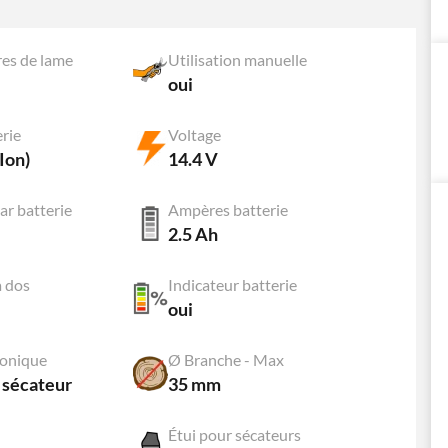
es de lame
Utilisation manuelle
oui
erie
Voltage
Ion)
14.4 V
r batterie
Ampères batterie
2.5 Ah
à dos
Indicateur batterie
oui
ronique
Ø Branche - Max
 sécateur
35 mm
Étui pour sécateurs