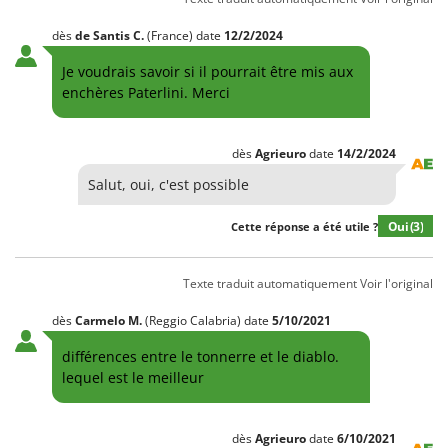
dès
de Santis
C.
(France)
date
12/2/2024
Je voudrais savoir si il pourrait être mis aux
enchères Paterlini. Merci
dès
Agrieuro
date
14/2/2024
Salut, oui, c'est possible
Oui
(3)
Cette réponse a été utile ?
Texte traduit automatiquement
Voir l'original
dès
Carmelo
M.
(Reggio Calabria)
date
5/10/2021
différences entre le tonnerre et le diablo.
lequel est le meilleur
dès
Agrieuro
date
6/10/2021