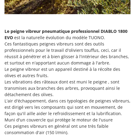
Groupes électrogènes
E
Gyrobroyeurs à lame pour tracteur
EcoFlow
Edilmark
H
Haches - Cognées et Hachettes
Le peigne vibreur pneumatique professionnel
DIABLO 1800
Effeuno
EVO
est la naturelle évolution du modèle TUONO.
Hachoirs à viande
Einhell
Ces fantastiques peignes vibreurs sont des outils
Herses à Dents
Elegen
professionnels pour le travail d'oliviers touffus, ceci, car il
réussit à pénétrer et à bien glisser à l'intérieur des branches,
Herses Rotatives
Energy Gruppi
et surtout en n'apportant aucun dommage à l'arbre.
Enotecnica Pillan
Le peigne vibreur est un appareil destiné à la récolte des
L
Lames à neige
olives et autres fruits.
Eschenfelder
Les vibrations des râteaux dont est muni le peigne , sont
Lames niveleuses pour tracteur
EuroMech
transmises aux branches des arbres, provoquant ainsi le
Lave-vitres
détachement des olives.
Eurosystems
L'air d'échappement, dans ces typologies de peignes vibreurs,
Lieuses électriques pour vignes
est dirigé vers les composants qui sont en mouvement, de
F
FAC
façon qu'il aille aider le refroidissement et la lubrification.
M
Machines à pâtes
Muni d'un couvercle qui protège le moteur de l'usure
Fama Industrie
Ces peignes vibreurs en général ont une très faible
Machines de nettoyage pour panneaux photovoltaïques et surfaces vitrées
Famag
consommation d'air (150 l/min).