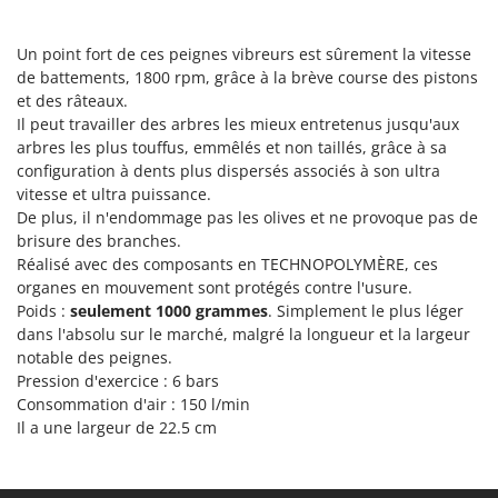
Scies alternatives à batterie
Intex
Scies de jardin télescopiques
Italyco
Un point fort de ces peignes vibreurs est sûrement la vitesse
Sécateurs électriques à batterie
de battements, 1800 rpm, grâce à la brève course des pistons
ITM
et des râteaux.
Sécateurs et Échenilloirs manuels
Il peut travailler des arbres les mieux entretenus jusqu'aux
J
Sécateurs pneumatiques
arbres les plus touffus, emmêlés et non taillés, grâce à sa
JOLLY ITALIA
configuration à dents plus dispersés associés à son ultra
Semoirs et Épandeurs d'engrais
vitesse et ultra puissance.
K
Socs pour tracteur
KAAZ
De plus, il n'endommage pas les olives et ne provoque pas de
Souffleurs aspirateurs pour Feuilles
brisure des branches.
Karcher
Réalisé avec des composants en TECHNOPOLYMÈRE, ces
Soufreuses - Poudreuses à dos
Kasco
organes en mouvement sont protégés contre l'usure.
Soufreuses - Poudreuses pour tracteur
Poids :
seulement 1000 grammes
. Simplement le plus léger
Kemper
dans l'absolu sur le marché, malgré la longueur et la largeur
Keter
T
notable des peignes.
Taille-haies
KitchenAid
Pression d'exercice : 6 bars
Taille-haies à bras pour tracteur
Consommation d'air : 150 l/min
Komo
Il a une largeur de 22.5 cm
Tarières
L
Tondeuses à Gazon
Laica