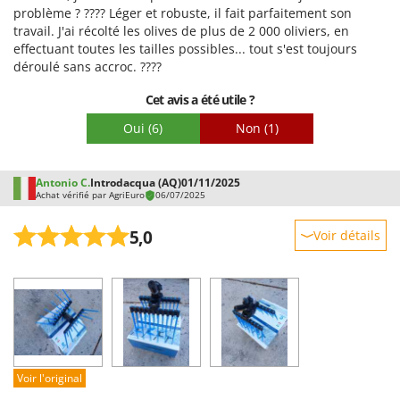
problème ? ???? Léger et robuste, il fait parfaitement son
travail. J'ai récolté les olives de plus de 2 000 oliviers, en
effectuant toutes les tailles possibles... tout s'est toujours
déroulé sans accroc. ????
Cet avis a été utile ?
Oui
(6)
Non
(1)
Antonio C.
Introdacqua (AQ)
01/11/2025
Achat vérifié par AgriEuro
06/07/2025
5,0
Voir détails
Robustesse
Prestations
Facilité d'utilisation
Qualité / Prix
Facilité de montage
Voir l'original
Emballage