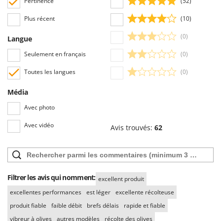
Pertinence
(52)
Worx
Plus récent
(10)
Y
Yard Force
(0)
Langue
Z
Seulement en français
(0)
Zanon
Toutes les langues
(0)
Zephir
ZGrills
Média
Zodiac
Avec photo
Zomax
Avec vidéo
Avis trouvés:
62
Filtrer les avis qui nomment:
excellent produit
excellentes performances
est léger
excellente récolteuse
produit fiable
faible débit
brefs délais
rapide et fiable
vibreur à olives
autres modèles
récolte des olives