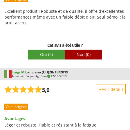
Emballage
Excellent produit ! Robuste et de qualité, il offre d'excellentes
performances même avec un faible débit d'air. Seul bémol : le
bruit accru.
Cet avis a été utile ?
Oui
(2)
Non
(0)
Luigi M.
Lanciano (CH)
28/10/2019
Achat vérifié par AgriEuro
17/10/2019
5,0
Voir détails
Robustesse
Voir l'original
Prestations
Facilité d'utilisation
Avantages:
Qualité / Prix
Léger et robuste. Fiable et résistant à la fatigue.