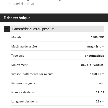
Oriental Koshin
le manuel d’utilisation
Outdoorchef
Fiche technique
P
Palazzetti
Caractéristiques du produit
Palumbo Pavi
Modèle
1800 EVO
Partisani
Paterlini
Matériau de la tête
magnésium
Philips
Typologie
pneumatique
Pramac
Mouvement
double - vertical
Prismafood
Vitesse (battements par minute)
1800 bpm
R
R.G.V.
Râteaux à vagues
non
Rato
Nombre de dents
11+11
Reber
Longueur des dents
23 cm
Redback