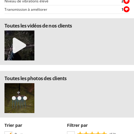
Niveau de vibrations élevé
2
Troy-Bilt
Transmission à améliorer
1
U
Udor
Toutes les vidéos de nos clients
Unger
V
Verdemax
Vesco
Volpi
W
Toutes les photos des clients
Waldner
Weber
WIDU
Wiper EcoRobot
Wolf Garten
Trier par
Filtrer par
Wortex