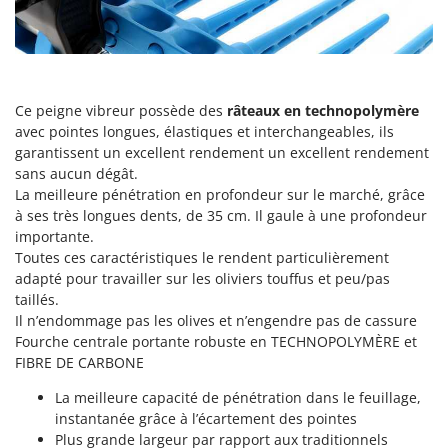
Perches Élagueuses
Francini
Pétrins à Spirale
G
Piscines
G3 Ferrari
Planteuses de pommes de terre pour tracteur
Gardena
Ce peigne vibreur possède des
râteaux en technopolymère
Plateaux de coupe pour tracteur
avec pointes longues, élastiques et interchangeables, ils
Garofalo
garantissent un excellent rendement un excellent rendement
Plumeuses
GeoTech
sans aucun dégât.
Pompes d'irrigation à tracteur
GeoTech Pro
La meilleure pénétration en profondeur sur le marché, grâce
Pompes de transfert
à ses très longues dents, de 35 cm. Il gaule à une profondeur
Gierre
importante.
Pompes immergées électriques
Ginko - MGM
Toutes ces caractéristiques le rendent particulièrement
Postes à souder
adapté pour travailler sur les oliviers touffus et peu/pas
Gipeco
taillés.
Poussoirs à saucisse
Girmi
Il n’endommage pas les olives et n’engendre pas de cassure
Power Stations - Batteries - Centrales électriques portables
Fourche centrale portante robuste en TECHNOPOLYMÈRE et
GRAEF
FIBRE DE CARBONE
Presses à pellets
Gre
Pressoirs à fruits
La meilleure capacité de pénétration dans le feuillage,
GreenBay
instantanée grâce à l’écartement des pointes
Pressoirs à Raisin
Greenworks
Plus grande largeur par rapport aux traditionnels