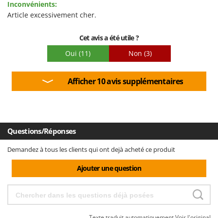
Inconvénients:
Facilité de montage
Article excessivement cher.
Emballage
Cet avis a été utile ?
Oui
(11)
Non
(3)
Afficher 10 avis supplémentaires
Questions/Réponses
Demandez à tous les clients qui ont dejà acheté ce produit
Ajouter une question
Texte traduit automatiquement
Voir l'original