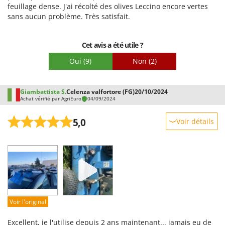
feuillage dense. J'ai récolté des olives Leccino encore vertes
sans aucun problème. Très satisfait.
Cet avis a été utile ?
Oui
(9)
Non
(2)
Giambattista S.
Celenza valfortore (FG)
20/10/2024
Achat vérifié par AgriEuro
04/09/2024
5,0
Voir détails
Robustesse
Prestations
Facilité d'utilisation
Qualité / Prix
Facilité de montage
Voir l'original
Emballage
Excellent, je l'utilise depuis 2 ans maintenant... jamais eu de