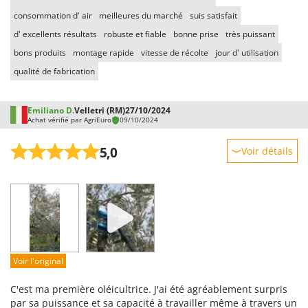
consommation d' air
meilleures du marché
suis satisfait
d' excellents résultats
robuste et fiable
bonne prise
très puissant
bons produits
montage rapide
vitesse de récolte
jour d' utilisation
qualité de fabrication
Emiliano D.
Velletri (RM)
27/10/2024
Achat vérifié par AgriEuro
09/10/2024
5,0
Voir détails
Robustesse
Prestations
Facilité d'utilisation
Qualité / Prix
Facilité de montage
Voir l'original
Emballage
C'est ma première oléicultrice. J'ai été agréablement surpris
par sa puissance et sa capacité à travailler même à travers un