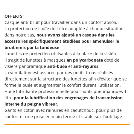
Master
Mastercook
OFFERTS:
Masterpro
Casque anti-bruit pour travailler dans un confort absolu.
La protection de l'ouïe doit être adaptée à chaque situation:
McCulloch
dans notre cas,
nous avons ajouté un casque dans les
MCH
accessoires spécifiquement étudiées pour amenuiser le
bruit émis par la tondeuse
Michelin
Lunettes de protection utilisables à la place de la visière.
Mille
Il s'agit de lunettes à masques
en polycarbonate
doté de
Minox
visière panoramique
anti-buée
et
anti-rayures
.
La ventilation est assurée par des petits trous réalisés
Mockmill
directement sur la structure des lunettes afin d'éviter que se
More than chef
forme la buée et augmenter le confort durant l'utilisation.
Huile lubrifiante professionnelle pour outils pneumatiques 1
MOSA
litre
pour la lubrification des engrenages de transmission
MOVA
interne du peigne vibreur.
Gants en coton avec rainures en caoutchouc, pour plus de
Mowox
confort et une prise en main ferme et stable sur l'outillage
MTD