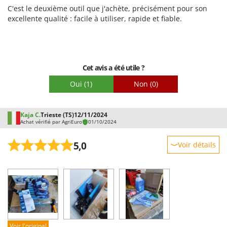
C'est le deuxième outil que j'achète, précisément pour son
excellente qualité : facile à utiliser, rapide et fiable.
Cet avis a été utile ?
Oui
(1)
Non
(0)
Kaja C.
Trieste (TS)
12/11/2024
Achat vérifié par AgriEuro
01/10/2024
5,0
Voir détails
Robustesse
Prestations
Facilité d'utilisation
Qualité / Prix
Facilité de montage
Voir l'original