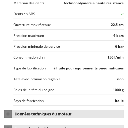
Resto Italia
Matériau des dents
technopolymère à haute résistance
Ribimex
Dents en ABS
Ripartrak
Ouverture max râteaux
22.5 cm
Ritter
Pression maximum
6 bars
River Systems
Robomow
Pression minimale de service
6 bar
Rossofuoco
Consommation d'air
150 l/min
Rover Pompe
Type de lubrification
à huile pour équipements pneumatiques
Royal Food
Tête avec inclinaison réglable
non
Ryobi
Poids de la tête du peigne
1000 g
S
S.T.P.
Pays de fabrication
Italie
Santos
Sbaraglia
Données techniques du moteur
Schnitzer
Nombre de vitesses
1