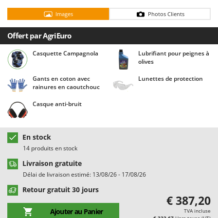
Chaudrons électriques pour polenta
Barbieri
Images
Photos Clients
Cisailles à gazon à batterie
Batavia
Cisailles taille-haies manuelles
Offert par AgriEuro
Benassi
Climatiseurs
Beper
Casquette Campagnola
Lubrifiant pour peignes à
olives
Compresseurs d'air électriques
Berkel
Compresseurs pour la récolte des olives et la taille
Gants en coton avec
Lunettes de protection
Bernardi
rainures en caoutchouc
Coupe-bordures - Trimmers
Bertolini Pumps
Casque anti-bruit
Coupe-branches
Besser Vacuum
Couveuses à œufs
Bestway
En stock
Cultivateurs Tiller à ressorts - Extirpateurs
Beta tools
14 produits en stock
Bissell
D
Livraison gratuite
Débroussailleuses
Black & Decker
Délai de livraison estimé: 13/08/26 - 17/08/26
Décompacteurs agricoles
BlackStone
Retour gratuit 30 jours
Découpeurs plasma
Blue Bird
€ 387,20
Déplaqueuses de gazon
Bomet
Ajouter au Panier
TVA incluse