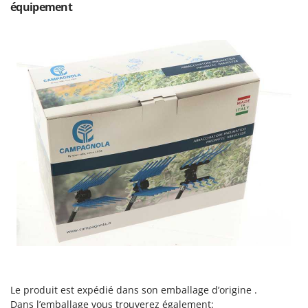
N
équipement
New O.M.R.A.
Nilfisk
Ninja
Novatec
Novital
NuAir
NuovaFac
O
Officine Savioli
Oliviero
Olix
OMA
Omas
Ompagrill
Le produit est expédié dans son emballage d’origine .
Ooni
Dans l’emballage vous trouverez également: