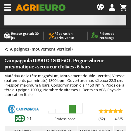
-1
Retour gratuit 30
Réparation
Pièces de
A
A
jrs
après‑vente
rechange
Abris de jardin
ABAC
<
Accessoires pour tracteurs tondeuses autoportés
AgriEuro Premium
À peignes (mouvement vertical)
Aérateurs Scarificateurs pour gazon
AgriEuro TOP-LINE
Campagnola DIABLO 1800 EVO - Peigne vibreur
Arracheuses de pommes de terre pour tracteur
AGT
pneumatique - secoueur d'olives - 6 bars
Aspirateurs - Balais Électriques
Aima
Matériau de la tête magnésium, Mouvement double - vertical, Vitesse
(battements par minute) 1800 bpm, Ouverture max râteaux 22.5 cm,
Aspirateurs à cendres
Airmec
Pression maximum 6 bars, Consommation d'air 150 l/min, Poids de la
tête du peigne 1000 g, Nombre de vitesses 1, Dents en ABS, Pays de
Aspirateurs à feuilles sur roues
AL-KO
fabrication Italie
Aspirateurs de piscine
ALA 2000
Aspirateurs Multifonctions
Alce
Atomiseurs agricoles pour tracteurs
Alpina
9,1
Professionnel
(62)
4,8/5
Atomiseurs pour traitements
Ama
ID
: K600048
MPN: ATRA.0272
EAN: 9999237545815
R-37