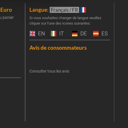
iEuro
Langue:
New
Français / FR
u panier
Inscr
Si vous souhaitez changer de langue veuillez
cliquer sur l'une des icones suivantes:
part
obti
EN
IT
DE
ES
Emai
Avis de consommateurs
Une er
J'
retent
Consulter tous les avis