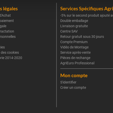
 légales
Services Spécifiques Agr
d'Achat
-5% sur le second produit ajouté a
paiement
Double emballage
gale
Livraison gratuite
tractation
Centre SAV
rsonnelles
Retour gratuit sous 30 jours
Compte Premium
cies
Vidéo de Montage
 des cookies
Service après-vente
rie 2014-2020
Pièces de rechange
AgriEuro Professional
Mon compte
S'identifier
Créer un compte