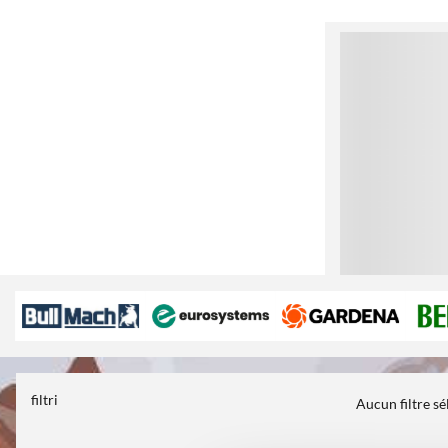
1
filtri
Aucun filtre s