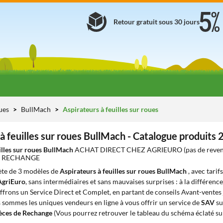
Retour gratuit sous 30 jours
ues
BullMach
Aspirateurs à feuilles sur roues
à feuilles sur roues BullMach - Catalogue produits
illes sur roues BullMach
ACHAT DIRECT CHEZ AGRIEURO (pas de reven
DE RECHANGE
te de 3 modèles de
Aspirateurs à feuilles sur roues BullMach
, avec tarif
AgriEuro
, sans intermédiaires et sans mauvaises surprises : à la différenc
offrons un Service Direct et Complet, en partant de conseils Avant-ventes j
s sommes les uniques vendeurs en ligne à vous offrir un service de
SAV
su
èces de Rechange
(Vous pourrez retrouver le tableau du schéma éclaté sur