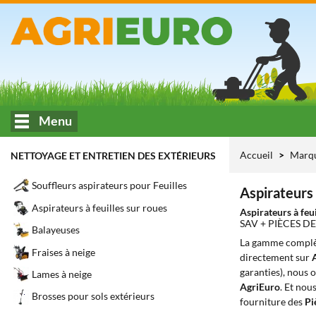
Menu
Accueil
Marq
NETTOYAGE ET ENTRETIEN DES EXTÉRIEURS
Souffleurs aspirateurs pour Feuilles
Aspirateurs 
Aspirateurs à feuilles sur roues
Aspirateurs à feu
SAV + PIÈCES 
Balayeuses
La gamme complè
Fraises à neige
directement sur
garanties), nous 
Lames à neige
AgriEuro
. Et nou
Brosses pour sols extérieurs
fourniture des
Pi