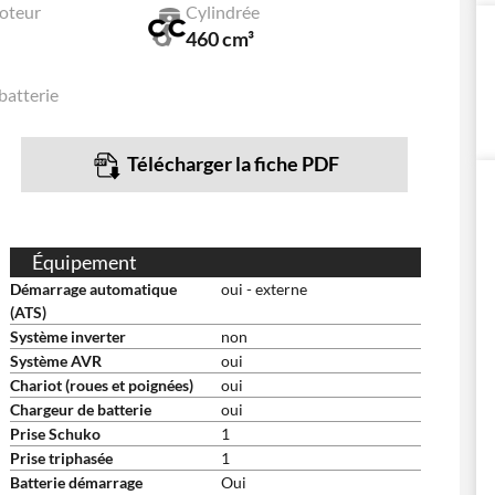
oteur
Cylindrée
460 cm³
batterie
Télécharger la fiche PDF
Équipement
Démarrage automatique
oui - externe
(ATS)
Système inverter
non
Système AVR
oui
Chariot (roues et poignées)
oui
Chargeur de batterie
oui
Prise Schuko
1
Prise triphasée
1
Batterie démarrage
Oui