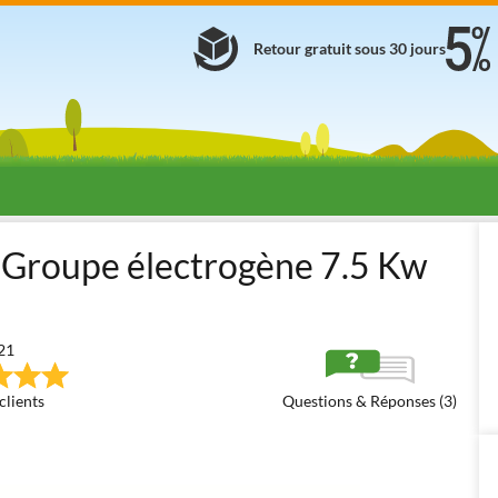
Retour gratuit sous 30 jours
s électrogènes avec Démarrage Automatique
Groupes à essence av
Groupe électrogène 7.5 Kw
21
clients
Questions & Réponses (3)