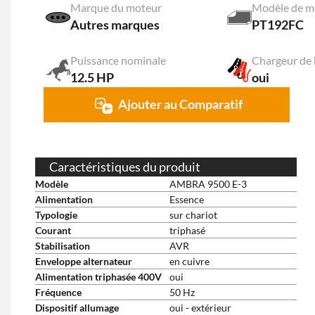
Marque du moteur
Modèle de m
Autres marques
PT192FC
Puissance nominale
Chargeur de 
12.5 HP
oui
Ajouter au Comparatif
Caractéristiques du produit
Modèle
AMBRA 9500 E-3
Alimentation
Essence
Typologie
sur chariot
Courant
triphasé
Stabilisation
AVR
Enveloppe alternateur
en cuivre
Alimentation triphasée 400V
oui
Fréquence
50 Hz
Dispositif allumage
oui - extérieur