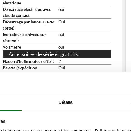
électrique
Démarrage électrique avec
oui
clés de contact
Démarrage par lanceur (avec
Oui
corde)
Indicateur de niveau sur
oui
réservoir
Voltmètre
oui
Accessoires de série et gratuits
Flacon d'huile moteur offert
2
Palette (expédition
Oui
sécurisée)
Clés de contact
2
Prise mâle Schuko + Euro
2
Manuel d'utilisation
Oui
Dimensions et logistique
Détails
Dimensions du produit cm (L
75x65x62 cm
x l x H)
Poids net
94 Kg
ies.
Emballage
Sur palette
e personnaliser le contenu et les annonces, d'offrir des fonctio