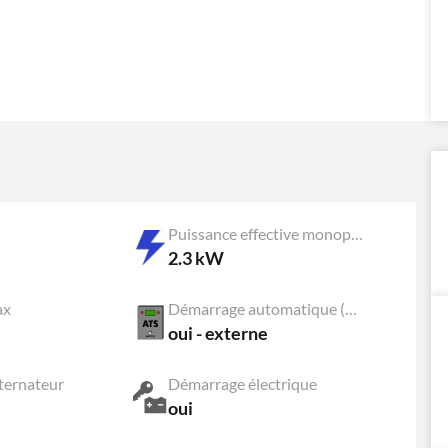
Puissance effective monophasée
2.3 kW
ax
Démarrage automatique (ATS)
oui - externe
ternateur
Démarrage électrique
oui