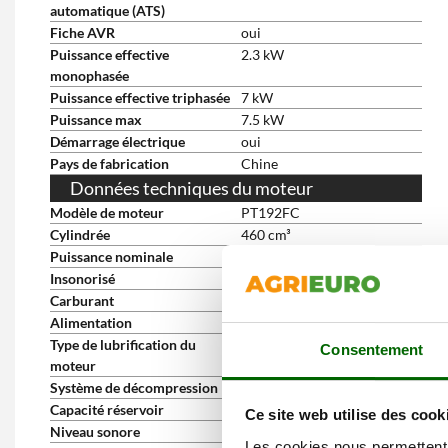
automatique (ATS)
Fiche AVR
oui
Puissance effective
2.3 kW
monophasée
Puissance effective triphasée
7 kW
Puissance max
7.5 kW
Démarrage électrique
oui
Pays de fabrication
Chine
Données techniques du moteur
Modèle de moteur
PT192FC
Cylindrée
460 cm³
Puissance nominale
12.5 HP
Insonorisé
non
Carburant
Essence
Alimentation
À soupapes en tête
Type de lubrification du
À bain d'huile
Consentement
moteur
Système de décompression
Automatique
Capacité réservoir
28 L
Ce site web utilise des cook
Niveau sonore
97 dB(A)
Les cookies nous permettent d