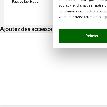
Pays de fabrication
Chine
sociaux et d'analyser notre t
partenaires de médias sociaux
vous leur avez fournies ou qu'
Ajoutez des accessoires et bénéficiez d’u
Refuser