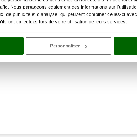
Dimensions emballage(s)
71x58x59 cm
rafic. Nous partageons également des informations sur l'utilisati
original cm (L x l x H)
, de publicité et d'analyse, qui peuvent combiner celles-ci avec
Poids emballage compris
98 Kg
ils ont collectées lors de votre utilisation de leurs services.
Temps de montage
15 minutes
ne remise
Personnaliser