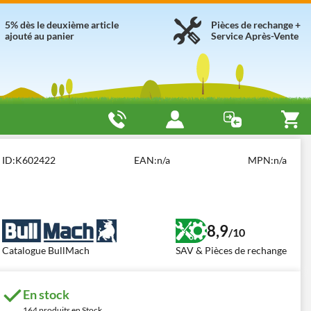
5% dès le deuxième article
Pièces de rechange +
ajouté au panier
Service Après-Vente
ec Démarrage Automatique
BullMach AMBRA 9500 E-3
ID:
K602422
EAN:
n/a
MPN:
n/a
8,9
/10
Catalogue BullMach
SAV & Pièces de rechange
En stock
164 produits en Stock