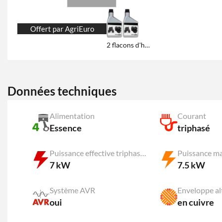
Offert par AgriEuro
2 flacons d'huile de 600 ml
Données techniques
Alimentation
Courant
Essence
triphasé
Puissance effective triphasée
Puissance m
7 kW
7.5 kW
Système AVR
Enveloppe al
oui
en cuivre