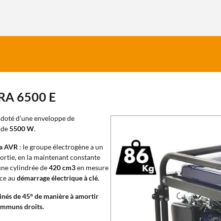
RA 6500 E
 doté d’une enveloppe de
e de
5500 W
.
ma AVR
: le groupe électrogène a un
ortie, en la maintenant constante
ne cylindrée de
420 cm3
en mesure
âce au
démarrage électrique à clé.
inés de 45° de manière à amortir
communs droits.