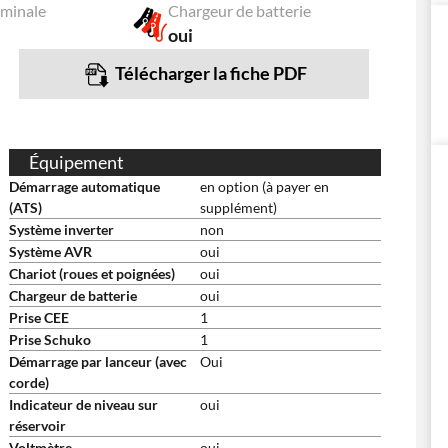
ominale
Chargeur de batterie
oui
Télécharger la fiche PDF
Équipement
Démarrage automatique
en option (à payer en
(ATS)
supplément)
Système inverter
non
Système AVR
oui
Chariot (roues et poignées)
oui
Chargeur de batterie
oui
Prise CEE
1
Prise Schuko
1
Démarrage par lanceur (avec
Oui
corde)
Indicateur de niveau sur
oui
réservoir
Voltmètre
oui