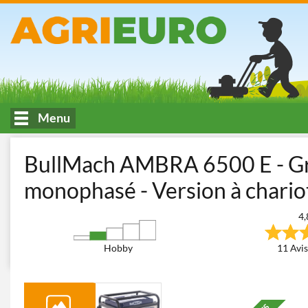
Menu
Accueil
Bâtiment et transport
Groupes électrogènes
Groupe
BullMach AMBRA 6500 E - Gr
monophasé - Version à chario
4,
Hobby
11 Avis