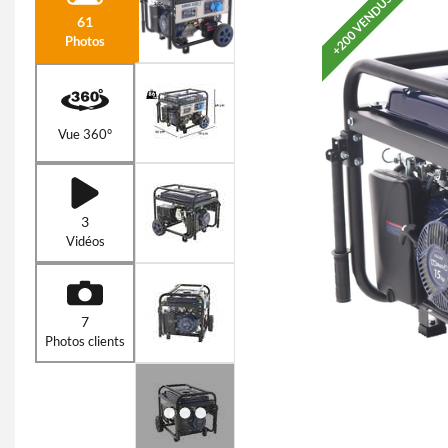
+200 VENDUS
61
Photos
Vue 360°
3
Vidéos
7
Photos clients