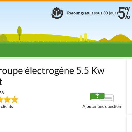
Retour gratuit sous 30 jours
s électrogènes à essence
À essence sur chariot
BullMach AMBRA 
oupe électrogène 5.5 Kw
t
88
 clients
Ajouter une question