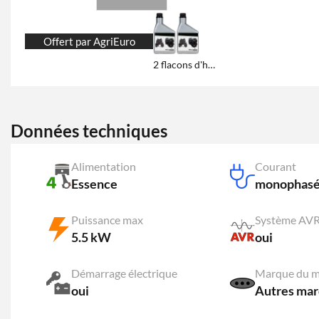
Offert par AgriEuro
2 flacons d'huile de 600 ml
Données techniques
Alimentation
Courant
Essence
monophas
Puissance max
Système AV
5.5 kW
oui
Démarrage électrique
Marque du m
oui
Autres ma