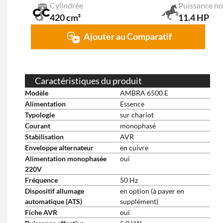
Cylindrée
Puissance n
420 cm³
11.4 HP
Ajouter au Comparatif
Caractéristiques du produit
Modèle
AMBRA 6500 E
Alimentation
Essence
Typologie
sur chariot
Courant
monophasé
Stabilisation
AVR
Enveloppe alternateur
en cuivre
Alimentation monophasée
oui
220V
Fréquence
50 Hz
Dispositif allumage
en option (à payer en
automatique (ATS)
supplément)
Fiche AVR
oui