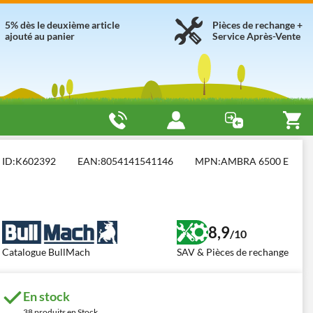
5% dès le deuxième article
Pièces de rechange +
ajouté au panier
Service Après-Vente
6500 E
ID:
K602392
EAN:
8054141541146
MPN:
AMBRA 6500 E
8,9
/10
Catalogue BullMach
SAV & Pièces de rechange
En stock
38 produits en Stock