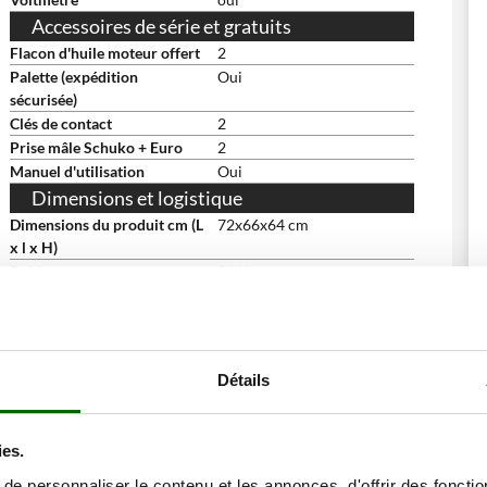
Accessoires de série et gratuits
Flacon d'huile moteur offert
2
Palette (expédition
Oui
sécurisée)
Clés de contact
2
Prise mâle Schuko + Euro
2
Manuel d'utilisation
Oui
Dimensions et logistique
Dimensions du produit cm (L
72x66x64 cm
x l x H)
Poids net
86 Kg
Emballage
Sur palette
Dimensions emballage(s)
71x57x60 cm
original cm (L x l x H)
Poids emballage compris
90 Kg
Détails
Temps de montage
15 minutes
ies.
ne remise
e personnaliser le contenu et les annonces, d'offrir des fonctio