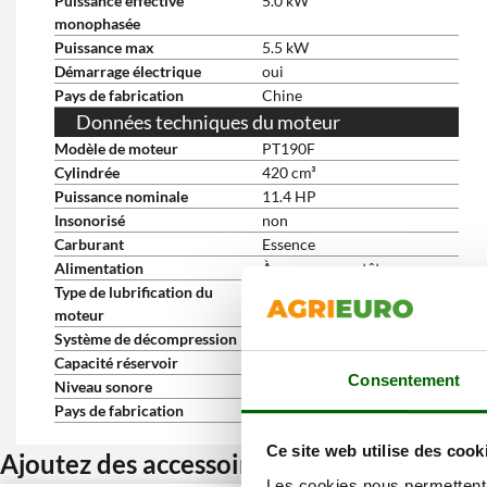
Puissance effective
5.0 kW
monophasée
Puissance max
5.5 kW
Démarrage électrique
oui
Pays de fabrication
Chine
Données techniques du moteur
Modèle de moteur
PT190F
Cylindrée
420 cm³
Puissance nominale
11.4 HP
Insonorisé
non
Carburant
Essence
Alimentation
À soupapes en tête
Type de lubrification du
À bain d'huile
moteur
Système de décompression
Automatique
Capacité réservoir
28 L
Consentement
Niveau sonore
97 dB(A)
Pays de fabrication
Chine
Ce site web utilise des cook
Ajoutez des accessoires et bénéficiez d’u
Les cookies nous permettent d