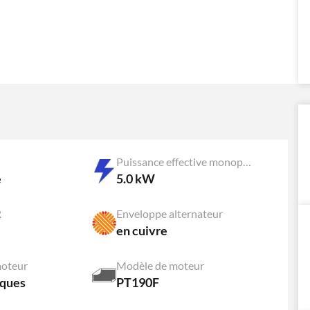
Puissance effective monophasée
é
5.0 kW
R
Enveloppe alternateur
en cuivre
oteur
Modèle de moteur
rques
PT190F