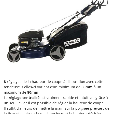
N
New O.M.R.A.
Nilfisk
Ninja
Novatec
Novital
NuAir
NuovaFac
O
Officine Savioli
Oliviero
Olix
8
réglages de la hauteur de coupe à disposition avec cette
OMA
tondeuse. Celles-ci varient d’un minimum de
30mm
à un
maximum de
80mm
.
Omas
Le
réglage centralisé
est vraiment rapide et intuitive, grâce à
Ompagrill
un seul levier il est possible de régler la hauteur de coupe
Il suffit d’ailleurs de mettre la main sur la poignée prévue , de
Ooni
la tirer et soulever la machine jusqu’à la hauteur désirée.