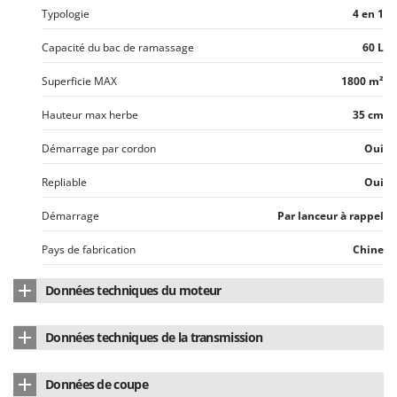
Typologie
4 en 1
Capacité du bac de ramassage
60 L
Superficie MAX
1800 m²
Hauteur max herbe
35 cm
Démarrage par cordon
Oui
Repliable
Oui
Démarrage
Par lanceur à rappel
Pays de fabrication
Chine
Données techniques du moteur
Marque du moteur
Honda
Données techniques de la transmission
Modèle de moteur
GCVx200
Traction
Roues arrière
Données de coupe
Type de moteur
4 temps