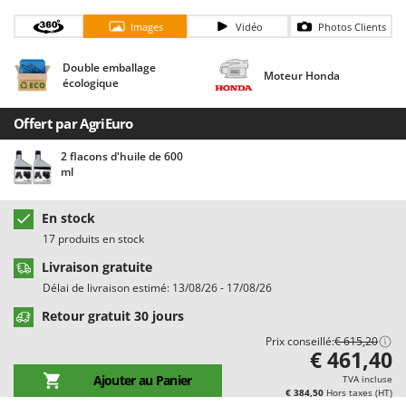
Chaudrons électriques pour polenta
Barbieri
Images
Vidéo
Photos Clients
Cisailles à gazon à batterie
Batavia
Cisailles taille-haies manuelles
Benassi
Double emballage
Moteur Honda
écologique
Climatiseurs
Beper
Compresseurs d'air électriques
Berkel
Offert par AgriEuro
Compresseurs pour la récolte des olives et la taille
Bernardi
2 flacons d'huile de 600
ml
Coupe-bordures - Trimmers
Bertolini Pumps
Coupe-branches
Besser Vacuum
En stock
Couveuses à œufs
Bestway
17 produits en stock
Cultivateurs Tiller à ressorts - Extirpateurs
Beta tools
Livraison gratuite
Bissell
Délai de livraison estimé: 13/08/26 - 17/08/26
D
Débroussailleuses
Black & Decker
Retour gratuit 30 jours
Décompacteurs agricoles
BlackStone
Prix conseillé:
€ 615,20
€ 461,40
Découpeurs plasma
Blue Bird
Ajouter au Panier
TVA incluse
Déplaqueuses de gazon
Bomet
€ 384,50
Hors taxes (HT)