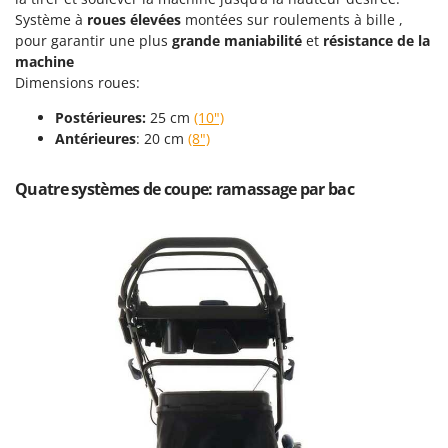
Oriental Koshin
Système à
roues élevées
montées sur roulements à bille ,
pour garantir une plus
grande maniabilité
et
résistance de la
Outdoorchef
machine
Dimensions roues:
P
Palazzetti
Postérieures:
25 cm
(10")
Palumbo Pavi
Antérieures
: 20 cm
(8")
Partisani
Quatre systèmes de coupe: ramassage par bac
Paterlini
Philips
Pramac
Prismafood
R
R.G.V.
Rato
Reber
Redback