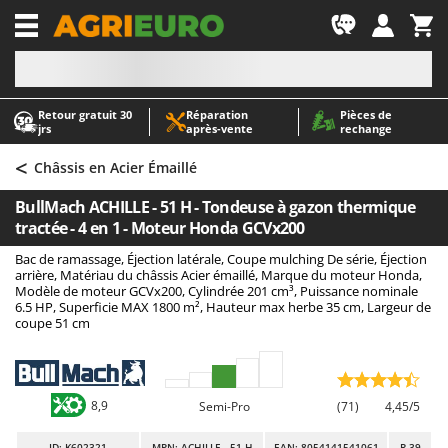
-1
Retour gratuit 30
Réparation
Pièces de
A
A
jrs
après‑vente
rechange
Abris de jardin
ABAC
<
Accessoires pour tracteurs tondeuses autoportés
AgriEuro Premium
Châssis en Acier Émaillé
Aérateurs Scarificateurs pour gazon
AgriEuro TOP-LINE
BullMach ACHILLE - 51 H - Tondeuse à gazon thermique
Arracheuses de pommes de terre pour tracteur
AGT
tractée - 4 en 1 - Moteur Honda GCVx200
Aspirateurs - Balais Électriques
Aima
Bac de ramassage, Éjection latérale, Coupe mulching De série, Éjection
arrière, Matériau du châssis Acier émaillé, Marque du moteur Honda,
Aspirateurs à cendres
Airmec
Modèle de moteur GCVx200, Cylindrée 201 cm³, Puissance nominale
6.5 HP, Superficie MAX 1800 m², Hauteur max herbe 35 cm, Largeur de
Aspirateurs à feuilles sur roues
AL-KO
coupe 51 cm
Aspirateurs de piscine
ALA 2000
Aspirateurs Multifonctions
Alce
Atomiseurs agricoles pour tracteurs
Alpina
8,9
Semi-Pro
(71)
4,45/5
Atomiseurs pour traitements
Ama
ID
: K602321
MPN: ACHILLE - 51 H
EAN: 8054141541061
R-39