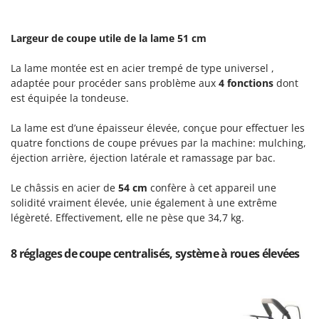
Master
Mastercook
Largeur de coupe utile de la lame 51 cm
Masterpro
La lame montée est en acier trempé de type universel ,
McCulloch
adaptée pour procéder sans problème aux
4 fonctions
dont
MCH
est équipée la tondeuse.
Michelin
La lame est d’une épaisseur élevée, conçue pour effectuer les
Mille
quatre fonctions de coupe prévues par la machine: mulching,
Minox
éjection arrière, éjection latérale et ramassage par bac.
Mockmill
Le châssis en acier de
54 cm
confère à cet appareil une
More than chef
solidité vraiment élevée, unie également à une extrême
légèreté. Effectivement, elle ne pèse que 34,7 kg.
MOSA
MOVA
8 réglages de coupe centralisés, système à roues élevées
Mowox
MTD