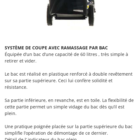
Resto Italia
Ribimex
Ripartrak
Ritter
River Systems
SYSTÈME DE COUPE AVEC RAMASSAGE PAR BAC
Robomow
Équipée d’un bac d’une capacité de 60 litres , très simple à
Rossofuoco
retirer et vider.
Rover Pompe
Le bac est réalisé en plastique renforcé à double revêtement
Royal Food
sur sa partie supérieure. Ceci lui confère solidité et
Ryobi
résistance.
Sa partie inférieure, en revanche, est en toile. La flexibilité de
S
S.T.P.
cette partie permet un simple vidage du bac dès qu’il est
plein.
Santos
Sbaraglia
Une pratique poignée placée sur la partie supérieure du bac
simplifie l’opération de démontage de ce dernier.
Schnitzer
Détail de l’ indicateur du bac plein