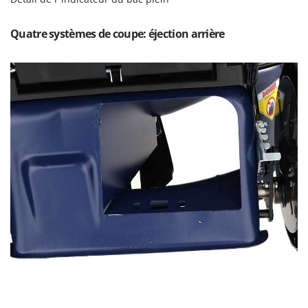
Seven Italy
Shark
Quatre systèmes de coupe: éjection arrière
Silky
Simatech
Sirman
Skil
Smartwood
Smeg
Snapper
Solidur
Spice Electronics
Spiralmac
Spring Protezione
Spyro
Stanley