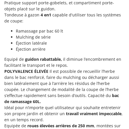
Machines pour la transformation des fruits
Pratique support porte-gobelets, et compartiment porte-
Famur
objets placé sur le guidon.
Machines sous vide
FARMER
Tondeuse à gazon
4 en1
capable d'utiliser tous les systèmes
Motobineuses
de coupe:
FBC
Motoculteurs
Ferrari Group
Ramassage par bac 60 lt
Motofaucheuses
Mulching de série
Ferroni
Éjection latérale
Motopompes pour irrigation
Ferrua
Éjection arrière
Moulins à céréales électriques
FIAC
Equipé de
guidon rabattable,
il diminue l’encombrement en
Moulins à farine
FIEM
facilitant le transport et le repos.
POLYVALENCE ÉLEVÉE
Il est possible de recueillir l’herbe
Fimar
N
dans le bac renforcé, faire du mulching ou décharger aussi
Nettoyeurs et Balais à vapeur
FINI
bien latéralement que à l’arrière les résidus de l’herbe
Nettoyeurs haute pression
coupée. Le changement de modalité de la coupe de l’herbe
Fiorentini
s’effectue rapidement sans besoin d’outils. Capacité du
bac
Nettoyeurs tapis, moquettes et tapisseries
Fiskars
de ramassage 60L.
Idéal pour n’importe quel utilisateur qui souhaite entretenir
Flymo
P
Peignes vibreurs et Secoueurs à olives
son propre jardin et obtenir un
travail vraiment impeccable
,
Fontana Forni
en un temps record.
Pelles rétros pour tracteur
Forest Master
Equipée de
roues élevées arrières de 250 mm
, montées sur