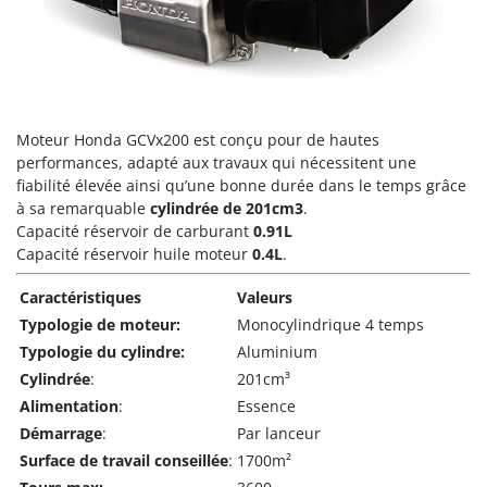
Pulvérisateurs
GRIFO
Pulvérisateurs portés
GVS
GYS
R
Rafraîchisseurs d'air par évaporation
H
Rampes de chargement en aluminium
Moteur Honda GCVx200 est conçu pour de hautes
Hailo
performances, adapté aux travaux qui nécessitent une
Râpes à fromage électriques
Helvi
fiabilité élevée ainsi qu’une bonne durée dans le temps grâce
Râteaux pour tracteur
à sa remarquable
cylindrée de 201cm3
.
Henx
Capacité réservoir de carburant
0.91L
Remplisseuses
HiKOKI
Capacité réservoir huile moteur
0.4L
.
Robots nettoyeurs de piscine
Honda
Caractéristiques
Valeurs
Robots Tondeuses
I
Typologie de moteur:
Monocylindrique 4 temps
Rogneuses de souches
Idromatic
Typologie du cylindre:
Aluminium
Rouleaux pour tracteur
Il-Tec
Cylindrée
:
201cm³
Imperia
Alimentation
:
Essence
S
Scies à os
Démarrage
:
Par lanceur
Infaco
Scies à Ruban
Surface de travail conseillée
:
1700m²
Intec