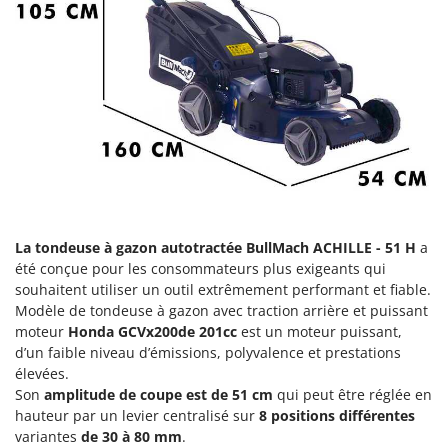
Groupes électrogènes
E
Gyrobroyeurs à lame pour tracteur
EcoFlow
Edilmark
H
Haches - Cognées et Hachettes
Effeuno
Hachoirs à viande
Einhell
Herses à Dents
Elegen
Herses Rotatives
Energy Gruppi
Enotecnica Pillan
L
Lames à neige
La tondeuse à gazon autotractée BullMach ACHILLE - 51 H
a
Eschenfelder
été conçue pour les consommateurs plus exigeants qui
Lames niveleuses pour tracteur
EuroMech
souhaitent utiliser un outil extrêmement performant et fiable.
Lave-vitres
Modèle de tondeuse à gazon avec traction arrière et puissant
Eurosystems
moteur
Honda GCVx200
de 201cc
est un moteur puissant,
Lieuses électriques pour vignes
d’un faible niveau d’émissions, polyvalence et prestations
F
FAC
élevées.
M
Son
amplitude de coupe est de 51 cm
qui peut être réglée en
Machines à pâtes
Fama Industrie
hauteur par un levier centralisé sur
8 positions différentes
Machines de nettoyage pour panneaux photovoltaïques et surfaces vitrées
Famag
variantes
de 30 à 80 mm
.