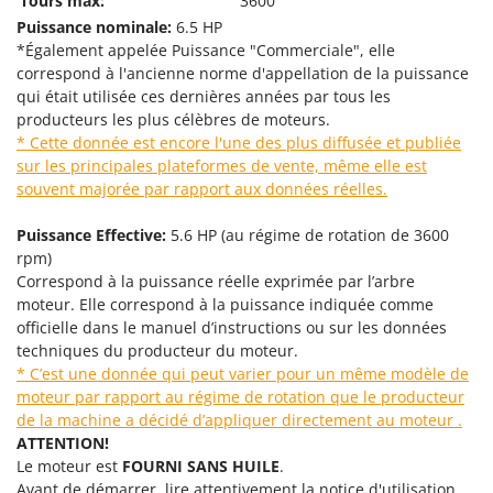
Tours max:
3600
Scies alternatives à batterie
Intex
Puissance nominale:
6.5 HP
Scies de jardin télescopiques
Italyco
*Également appelée Puissance "Commerciale", elle
Sécateurs électriques à batterie
correspond à l'ancienne norme d'appellation de la puissance
ITM
qui était utilisée ces dernières années par tous les
Sécateurs et Échenilloirs manuels
producteurs les plus célèbres de moteurs.
J
Sécateurs pneumatiques
* Cette donnée est encore l'une des plus diffusée et publiée
JOLLY ITALIA
sur les principales plateformes de vente, même elle est
Semoirs et Épandeurs d'engrais
souvent majorée par rapport aux données réelles.
K
Socs pour tracteur
KAAZ
Puissance Effective:
5.6 HP (au régime de rotation de 3600
Souffleurs aspirateurs pour Feuilles
Karcher
rpm)
Soufreuses - Poudreuses à dos
Kasco
Correspond à la puissance réelle exprimée par l’arbre
Soufreuses - Poudreuses pour tracteur
moteur. Elle correspond à la puissance indiquée comme
Kemper
officielle dans le manuel d’instructions ou sur les données
Keter
T
techniques du producteur du moteur.
Taille-haies
* C’est une donnée qui peut varier pour un même modèle de
KitchenAid
moteur par rapport au régime de rotation que le producteur
Taille-haies à bras pour tracteur
Komo
de la machine a décidé d’appliquer directement au moteur
.
Tarières
ATTENTION!
L
Tondeuses à Gazon
Le moteur est
FOURNI SANS HUILE
.
Laica
Avant de démarrer, lire attentivement la notice d'utilisation.