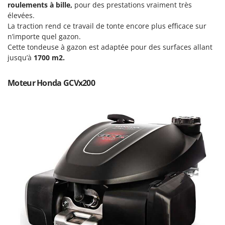
Perches Élagueuses
roulements à bille,
pour des prestations vraiment très
Francini
élevées.
Pétrins à Spirale
La traction rend ce travail de tonte encore plus efficace sur
G
Piscines
n’importe quel gazon.
G3 Ferrari
Cette tondeuse à gazon est adaptée pour des surfaces allant
Planteuses de pommes de terre pour tracteur
Gardena
jusqu’à
1700 m2.
Plateaux de coupe pour tracteur
Garofalo
Plumeuses
Moteur Honda GCVx200
GeoTech
Pompes d'irrigation à tracteur
GeoTech Pro
Pompes de transfert
Gierre
Pompes immergées électriques
Ginko - MGM
Postes à souder
Gipeco
Poussoirs à saucisse
Girmi
Power Stations - Batteries - Centrales électriques portables
GRAEF
Presses à pellets
Gre
Pressoirs à fruits
GreenBay
Pressoirs à Raisin
Greenworks