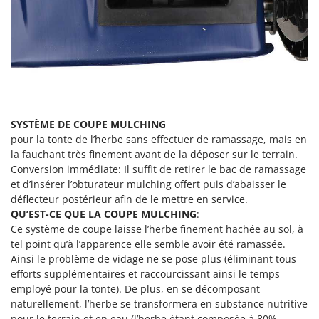
Troy-Bilt
U
Udor
Unger
V
Verdemax
SYSTÈME DE COUPE MULCHING
Vesco
pour la tonte de l’herbe sans effectuer de ramassage, mais en
Volpi
la fauchant très finement avant de la déposer sur le terrain.
Conversion immédiate: Il suffit de retirer le bac de ramassage
et d’insérer l’obturateur mulching offert puis d’abaisser le
W
Waldner
déflecteur postérieur afin de le mettre en service.
QU’EST-CE QUE LA COUPE MULCHING
:
Weber
Ce système de coupe laisse l’herbe finement hachée au sol, à
WIDU
tel point qu’à l’apparence elle semble avoir été ramassée.
Ainsi le problème de vidage ne se pose plus (éliminant tous
Wiper EcoRobot
efforts supplémentaires et raccourcissant ainsi le temps
Wolf Garten
employé pour la tonte). De plus, en se décomposant
Wortex
naturellement, l’herbe se transformera en substance nutritive
pour le terrain et en eau (l’herbe étant composée à 80%