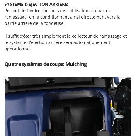
Stiga
SYSTÈME D’ÉJECTION ARRIÈRE:
Permet de tondre l’herbe sans l’utilisation du bac de
Stocker
ramassage, en la conditionnant ainsi directement vers la
Sunseeker
partie arrière de la tondeuse.
T
Il suffit d’ôter très simplement le collecteur de ramassage et
Tecla
le système d'éjection arrière sera automatiquement
TecnoGen
opérationnel.
Tellarini Pompe
Quatre systèmes de coupe: Mulching
Telwin
Tenco
Tineco
Titania
Tornado
Tre Spade
Trev - Abrek - TecnoVIR
Trotec