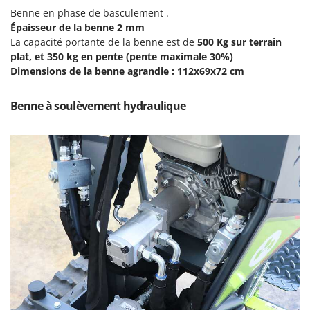
Stiga
Benne en phase de basculement .
Épaisseur de la benne 2 mm
Stocker
La capacité portante de la benne est de
500 Kg sur terrain
Sunseeker
plat, et 350 kg en pente (pente maximale 30%)
Dimensions de la benne agrandie : 112x69x72 cm
T
Tecla
Benne à soulèvement hydraulique
TecnoGen
Tellarini Pompe
Telwin
Tenco
Tineco
Titania
Tornado
Tre Spade
Trev - Abrek - TecnoVIR
Trotec