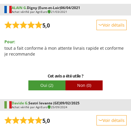
ALAIN G.
Digny (Eure-et-Loir)
06/04/2021
Achat vérifié par AgriEuro
21/03/2021
5,0
Voir détails
Robustesse
Pour:
Prestations
tout a fait conforme à mon attente livrais rapide et conforme
Facilité d'utilisation
je recommande
Qualité / Prix
Facilité de montage
Cet avis a été utile ?
Emballage
Oui
(2)
Non
(0)
Davide G.
Sestri levante (GE)
09/02/2025
Achat vérifié par AgriEuro
25/09/2024
5,0
Voir détails
Robustesse