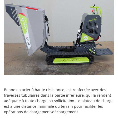
Seven Italy
Shark
Silky
Simatech
Sirman
Skil
Smartwood
Smeg
Snapper
Solidur
Spice Electronics
Spiralmac
Benne en acier à haute résistance, est renforcée avec des
traverses tubulaires dans la partie inférieure, qui la rendent
Spring Protezione
adéquate à toute charge ou sollicitation. Le plateau de charge
Spyro
est à une distance minimale du terrain pour faciliter les
opérations de chargement-déchargement
Stanley