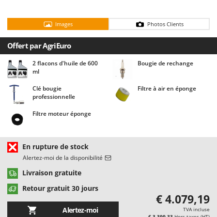
Chaudrons électriques pour polenta
Barbieri
Cisailles à gazon à batterie
Batavia
Images
Photos Clients
Cisailles taille-haies manuelles
Benassi
Offert par AgriEuro
Climatiseurs
Beper
2 flacons d'huile de 600
Bougie de rechange
Compresseurs d'air électriques
Berkel
ml
Compresseurs pour la récolte des olives et la taille
Bernardi
Clé bougie
Filtre à air en éponge
Coupe-bordures - Trimmers
Bertolini Pumps
professionnelle
Coupe-branches
Besser Vacuum
Filtre moteur éponge
Couveuses à œufs
Bestway
Cultivateurs Tiller à ressorts - Extirpateurs
Beta tools
En rupture de stock
Bissell
D
Alertez-moi de la disponibilité
Débroussailleuses
Black & Decker
Livraison gratuite
Décompacteurs agricoles
BlackStone
Retour gratuit 30 jours
Découpeurs plasma
Blue Bird
€ 4.079,19
Déplaqueuses de gazon
Alertez-moi
Bomet
TVA incluse
€ 3.399,33
Hors taxes (HT)