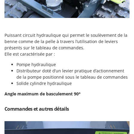
Troy-Bilt
U
Udor
Unger
Puissant circuit hydraulique qui permet le soulèvement de la
benne comme de la pelle à travers l’utilisation de leviers
V
Verdemax
présents sur le tableau de commandes.
Elle est caractérisée par :
Vesco
Pompe hydraulique
Volpi
Distributeur doté d’un levier pratique d’actionnement
de la pompe positionné sous le tableau de commandes
W
Waldner
Solide cylindre hydraulique
Weber
Angle maximum de basculement 90°
WIDU
Commandes et autres détails
Wiper EcoRobot
Wolf Garten
Wortex