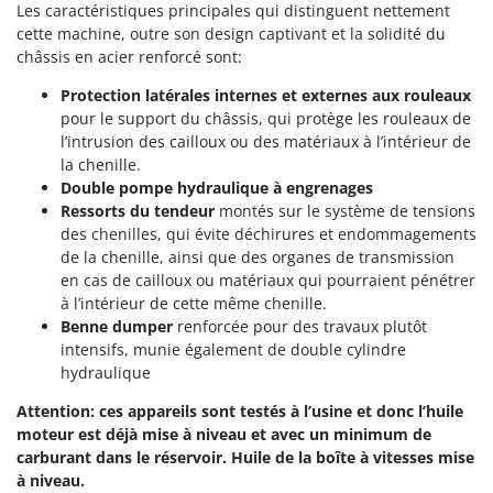
Perches Élagueuses
Les caractéristiques principales qui distinguent nettement
Francini
cette machine, outre son design captivant et la solidité du
Pétrins à Spirale
châssis en acier renforcé sont:
G
Piscines
G3 Ferrari
Protection latérales internes et externes aux rouleaux
Planteuses de pommes de terre pour tracteur
Gardena
pour le support du châssis, qui protège les rouleaux de
Plateaux de coupe pour tracteur
l’intrusion des cailloux ou des matériaux à l’intérieur de
Garofalo
la chenille.
Plumeuses
GeoTech
Double pompe hydraulique à engrenages
Pompes d'irrigation à tracteur
Ressorts du tendeur
montés sur le système de tensions
GeoTech Pro
des chenilles, qui évite déchirures et endommagements
Pompes de transfert
Gierre
de la chenille, ainsi que des organes de transmission
Pompes immergées électriques
en cas de cailloux ou matériaux qui pourraient pénétrer
Ginko - MGM
Postes à souder
à l’intérieur de cette même chenille.
Gipeco
Benne dumper
renforcée pour des travaux plutôt
Poussoirs à saucisse
Girmi
intensifs, munie également de double cylindre
Power Stations - Batteries - Centrales électriques portables
hydraulique
GRAEF
Presses à pellets
Attention: ces appareils sont testés à l’usine et donc l’huile
Gre
moteur est déjà mise à niveau et avec un minimum de
Pressoirs à fruits
GreenBay
carburant dans le réservoir. Huile de la boîte à vitesses mise
Pressoirs à Raisin
Greenworks
à niveau.