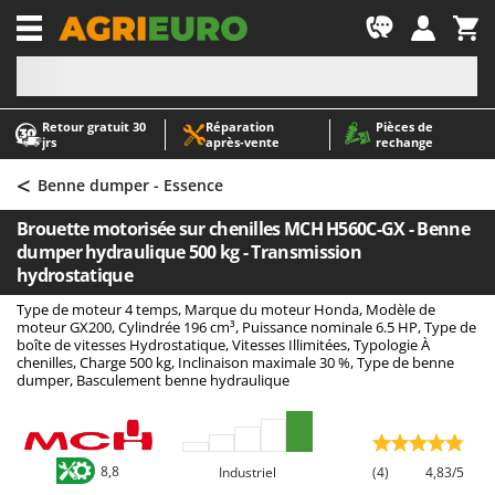
-1
Retour gratuit 30
Réparation
Pièces de
A
A
jrs
après‑vente
rechange
Abris de jardin
ABAC
<
Accessoires pour tracteurs tondeuses autoportés
AgriEuro Premium
Benne dumper - Essence
Aérateurs Scarificateurs pour gazon
AgriEuro TOP-LINE
Brouette motorisée sur chenilles MCH H560C-GX - Benne
Arracheuses de pommes de terre pour tracteur
AGT
dumper hydraulique 500 kg - Transmission
hydrostatique
Aspirateurs - Balais Électriques
Aima
Type de moteur 4 temps, Marque du moteur Honda, Modèle de
Aspirateurs à cendres
Airmec
moteur GX200, Cylindrée 196 cm³, Puissance nominale 6.5 HP, Type de
boîte de vitesses Hydrostatique, Vitesses Illimitées, Typologie À
Aspirateurs à feuilles sur roues
AL-KO
chenilles, Charge 500 kg, Inclinaison maximale 30 %, Type de benne
Aspirateurs de piscine
ALA 2000
dumper, Basculement benne hydraulique
Aspirateurs Multifonctions
Alce
Atomiseurs agricoles pour tracteurs
Alpina
8,8
Industriel
(4)
4,83/5
Atomiseurs pour traitements
Ama