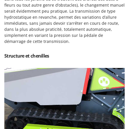
Oriental Koshin
fleurs ou tout autre genre d’obstacles), le changement manuel
serait évidemment peu pratique. La transmission de type
Outdoorchef
hydrostatique en revanche, permet des variations d’allure
immédiates, sans jamais devoir s’arrêter en cours de route,
P
Palazzetti
dans la plus absolue praticité, totalement automatique,
simplement en variant la pression sur la pédale de
Palumbo Pavi
démarrage de cette transmission.
Partisani
Paterlini
Structure et chenilles
Philips
Pramac
Prismafood
R
R.G.V.
Rato
Reber
Redback