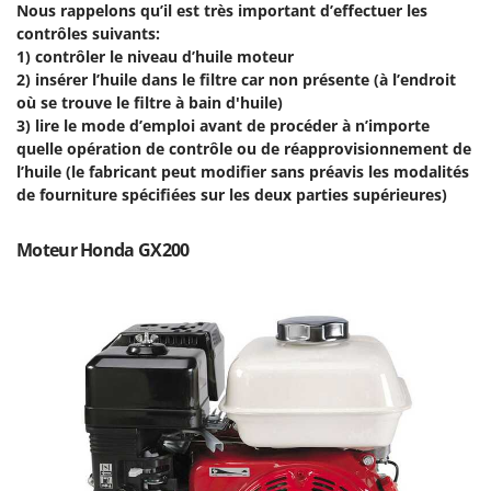
Pulvérisateurs
Nous rappelons qu’il est très important d’effectuer les
GRIFO
contrôles suivants:
Pulvérisateurs portés
GVS
1) contrôler le niveau d’huile moteur
2) insérer l’huile dans le filtre car non présente (à l’endroit
GYS
R
où se trouve le filtre à bain d'huile)
Rafraîchisseurs d'air par évaporation
3) lire le mode d’emploi avant de procéder à n’importe
H
Rampes de chargement en aluminium
Hailo
quelle opération de contrôle ou de réapprovisionnement de
Râpes à fromage électriques
l’huile (le fabricant peut modifier sans préavis les modalités
Helvi
de fourniture spécifiées sur les deux parties supérieures)
Râteaux pour tracteur
Henx
Remplisseuses
HiKOKI
Moteur Honda GX200
Robots nettoyeurs de piscine
Honda
Robots Tondeuses
I
Rogneuses de souches
Idromatic
Rouleaux pour tracteur
Il-Tec
Imperia
S
Scies à os
Infaco
Scies à Ruban
Intec