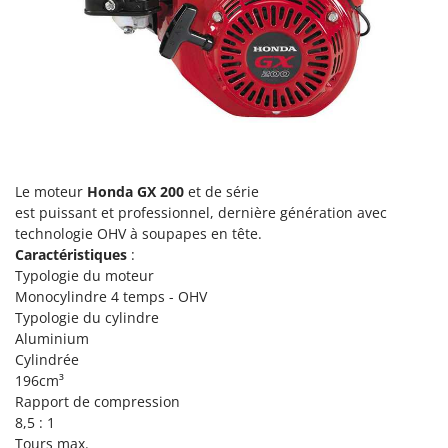
Scies alternatives à batterie
Intex
Scies de jardin télescopiques
Italyco
Sécateurs électriques à batterie
ITM
Sécateurs et Échenilloirs manuels
J
Sécateurs pneumatiques
JOLLY ITALIA
Semoirs et Épandeurs d'engrais
K
Socs pour tracteur
KAAZ
Le moteur
Honda GX 200
et de série
est puissant et professionnel, dernière génération avec
Souffleurs aspirateurs pour Feuilles
Karcher
technologie OHV à soupapes en tête.
Soufreuses - Poudreuses à dos
Kasco
Caractéristiques
:
Soufreuses - Poudreuses pour tracteur
Typologie du moteur
Kemper
Monocylindre 4 temps - OHV
Keter
Typologie du cylindre
T
Taille-haies
Aluminium
KitchenAid
Cylindrée
Taille-haies à bras pour tracteur
Komo
196cm³
Tarières
Rapport de compression
L
Tondeuses à Gazon
8,5 : 1
Laica
Tours max.