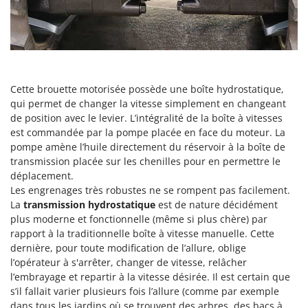
N
New O.M.R.A.
Nilfisk
Ninja
Novatec
Cette brouette motorisée possède une boîte hydrostatique,
Novital
qui permet de changer la vitesse simplement en changeant
NuAir
de position avec le levier. L’intégralité de la boîte à vitesses
NuovaFac
est commandée par la pompe placée en face du moteur. La
pompe amène l’huile directement du réservoir à la boîte de
O
transmission placée sur les chenilles pour en permettre le
Officine Savioli
déplacement.
Les engrenages très robustes ne se rompent pas facilement.
Oliviero
La
transmission hydrostatique
est de nature décidément
Olix
plus moderne et fonctionnelle (même si plus chère) par
OMA
rapport à la traditionnelle boîte à vitesse manuelle. Cette
dernière, pour toute modification de l’allure, oblige
Omas
l’opérateur à s'arrêter, changer de vitesse, relâcher
Ompagrill
l’embrayage et repartir à la vitesse désirée. Il est certain que
s’il fallait varier plusieurs fois l’allure (comme par exemple
Ooni
dans tous les jardins où se trouvent des arbres, des bacs à