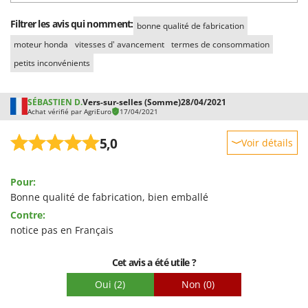
Filtrer les avis qui nomment:
bonne qualité de fabrication
moteur honda
vitesses d' avancement
termes de consommation
petits inconvénients
SÉBASTIEN D.
Vers-sur-selles (Somme)
28/04/2021
Achat vérifié par AgriEuro
17/04/2021
5,0
Voir détails
Robustesse
Pour:
Prestations
Bonne qualité de fabrication, bien emballé
Facilité d'utilisation
Contre:
Qualité / Prix
notice pas en Français
Facilité de montage
Cet avis a été utile ?
Emballage
Oui
(2)
Non
(0)