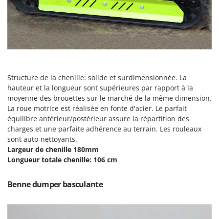
Resto Italia
Ribimex
Ripartrak
Ritter
River Systems
Structure de la chenille: solide et surdimensionnée. La
Robomow
hauteur et la longueur sont supérieures par rapport à la
Rossofuoco
moyenne des brouettes sur le marché de la même dimension.
Rover Pompe
La roue motrice est réalisée en fonte d'acier. Le parfait
équilibre antérieur/postérieur assure la répartition des
Royal Food
charges et une parfaite adhérence au terrain. Les rouleaux
Ryobi
sont auto-nettoyants.
Largeur de chenille 180mm
S
Longueur totale chenille: 106 cm
S.T.P.
Santos
Benne dumper basculante
Sbaraglia
Schnitzer