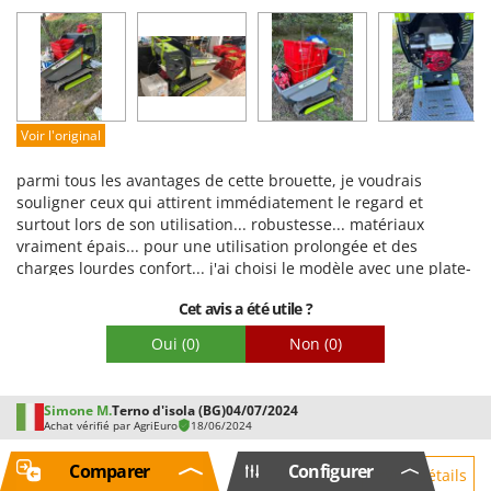
Prestations
Facilité d'utilisation
Qualité / Prix
Facilité de montage
Voir l'original
Emballage
parmi tous les avantages de cette brouette, je voudrais
souligner ceux qui attirent immédiatement le regard et
surtout lors de son utilisation... robustesse... matériaux
vraiment épais... pour une utilisation prolongée et des
charges lourdes confort... j'ai choisi le modèle avec une plate-
forme pour la commodité ainsi que la sécurité facilité
Cet avis a été utile ?
d'utilisation... les commandes sont stratégiquement
positionnées et très intuitives moteur Honda... une vraie
Oui
(0)
Non
(0)
garantie... tant en termes de consommation que d'efficacité
benne basculante... très spacieuse... si vous ajoutez une
extension, vous pouvez même augmenter la charge
Simone M.
Terno d'isola (BG)
04/07/2024
Achat vérifié par AgriEuro
18/06/2024
Comparer
Configurer
4,3
Voir détails