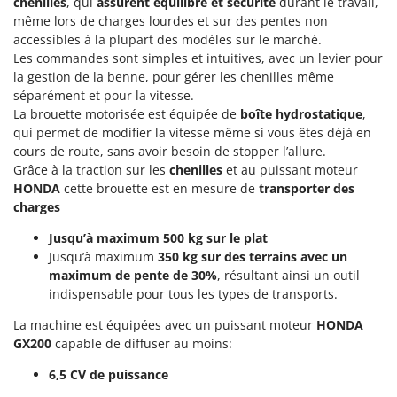
chenilles
, qui
assurent équilibre et sécurité
durant le travail,
Machines pour la transformation des fruits
Famur
même lors de charges lourdes et sur des pentes non
Machines sous vide
accessibles à la plupart des modèles sur le marché.
FARMER
Les commandes sont simples et intuitives, avec un levier pour
Motobineuses
FBC
la gestion de la benne, pour gérer les chenilles même
Motoculteurs
Ferrari Group
séparément et pour la vitesse.
Motofaucheuses
La brouette motorisée est équipée de
boîte hydrostatique
,
Ferroni
qui permet de modifier la vitesse même si vous êtes déjà en
Motopompes pour irrigation
Ferrua
cours de route, sans avoir besoin de stopper l’allure.
Moulins à céréales électriques
Grâce à la traction sur les
chenilles
et au puissant moteur
FIAC
HONDA
cette brouette est en mesure de
transporter des
Moulins à farine
FIEM
charges
Fimar
N
Jusqu’à maximum 500 kg sur le plat
Nettoyeurs et Balais à vapeur
FINI
Jusqu’à maximum
350 kg sur des terrains avec un
Nettoyeurs haute pression
maximum de pente de 30%
, résultant ainsi un outil
Fiorentini
indispensable pour tous les types de transports.
Nettoyeurs tapis, moquettes et tapisseries
Fiskars
La machine est équipées avec un puissant moteur
HONDA
Flymo
P
GX200
capable de diffuser au moins:
Peignes vibreurs et Secoueurs à olives
Fontana Forni
6,5 CV de puissance
Pelles rétros pour tracteur
Forest Master