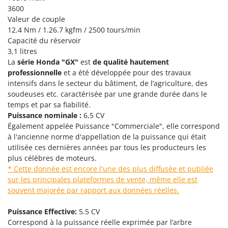
Tondeuses autoportées
Lampacrescia - MGM
3600
Tondeuses débroussailleuses thermiques
Valeur de couple
Landxcape
12.4 Nm / 1.26.7 kgfm / 2500 tours/min
Trancheuses
LAR Casalinghi
Capacité du réservoir
Trancheuses de sol
Lavor
3,1 litres
La
série
Honda "GX"
est
de qualité hautement
Transpalettes
Linea VZ
professionnelle
et a été développée pour des travaux
Treuils de débardage
Lisam
intensifs dans le secteur du bâtiment, de l’agriculture, des
Tronçonneuses
soudeuses etc. caractérisée par une grande durée dans le
Lotusgrill
temps et par sa fiabilité.
Puissance nominale :
6,5 CV
V
M
Vêtements de Sécurité
Également appelée Puissance "Commerciale", elle correspond
M.A.I.BO.
à l'ancienne norme d'appellation de la puissance qui était
Vibroculteurs à tracteur
Macom
utilisée ces dernières années par tous les producteurs les
Macte Ovens
plus célèbres de moteurs.
* Cette donnée est encore l'une des plus diffusée et publiée
Makita
sur les principales plateformes de vente, même elle est
MAMMAMIA
souvent majorée par rapport aux données réelles.
Marcato
Puissance Effective:
5.5 CV
Marina Systems
Correspond à la puissance réelle exprimée par l’arbre