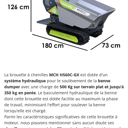
Groupes électrogènes
E
Gyrobroyeurs à lame pour tracteur
EcoFlow
Edilmark
H
Haches - Cognées et Hachettes
Effeuno
Hachoirs à viande
Einhell
Herses à Dents
Elegen
Herses Rotatives
Energy Gruppi
Enotecnica Pillan
L
Lames à neige
Eschenfelder
La brouette à chenilles
MCH H560C-GX
est dotée d'un
Lames niveleuses pour tracteur
système hydraulique
pour le soulèvement de la
benne
EuroMech
dumper
avec une charge de
500 Kg sur terrain plat et jusqu’à
Lave-vitres
Eurosystems
350 kg en pente
. Le basculement hydraulique de la benne
Lieuses électriques pour vignes
dont cette brouette est dotée facilite au maximum la phase
F
de travail, minimisant l'effort pour soulever la benne
FAC
M
lorsqu'elle est chargé.
Machines à pâtes
Fama Industrie
Parmi les caractéristiques significatives de cette brouette à
Machines de nettoyage pour panneaux photovoltaïques et surfaces vitrées
moteur, nous pouvons mentionner sans aucun doute ses
Famag