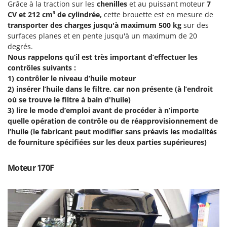
Machines pour la transformation des fruits
Grâce à la traction sur les
chenilles
et au puissant moteur
7
Famur
CV et 212 cm³ de cylindrée,
cette brouette est en mesure de
Machines sous vide
FARMER
transporter des charges jusqu'à maximum 500 kg
sur des
Motobineuses
surfaces planes et en pente jusqu'à un maximum de 20
FBC
degrés.
Motoculteurs
Ferrari Group
Nous rappelons qu’il est très important d’effectuer les
Motofaucheuses
contrôles suivants :
Ferroni
1) contrôler le niveau d’huile moteur
Motopompes pour irrigation
Ferrua
2) insérer l’huile dans le filtre, car non présente (à l’endroit
Moulins à céréales électriques
FIAC
où se trouve le filtre à bain d'huile)
Moulins à farine
3) lire le mode d’emploi avant de procéder à n’importe
FIEM
quelle opération de contrôle ou de réapprovisionnement de
Fimar
l’huile (le fabricant peut modifier sans préavis les modalités
N
Nettoyeurs et Balais à vapeur
de fourniture spécifiées sur les deux parties supérieures)
FINI
Nettoyeurs haute pression
Fiorentini
Moteur 170F
Nettoyeurs tapis, moquettes et tapisseries
Fiskars
Flymo
P
Peignes vibreurs et Secoueurs à olives
Fontana Forni
Pelles rétros pour tracteur
Forest Master