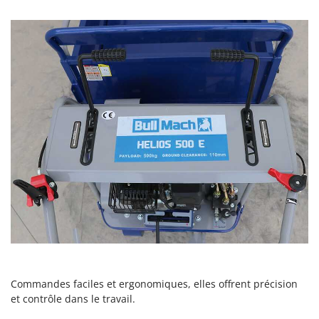
Stiga
Stocker
Sunseeker
T
Tecla
TecnoGen
Tellarini Pompe
Telwin
Tenco
Tineco
Titania
Tornado
Tre Spade
Trev - Abrek - TecnoVIR
Commandes faciles et ergonomiques, elles offrent précision
et contrôle dans le travail.
Trotec