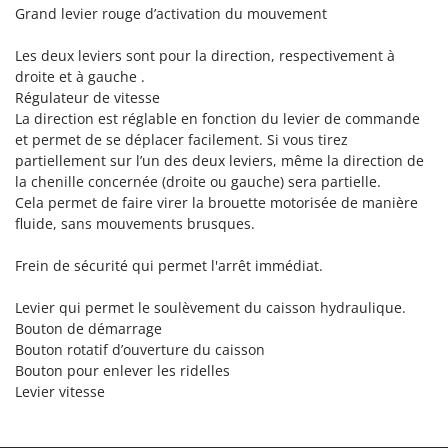
Troy-Bilt
Grand levier rouge d’activation du mouvement
U
Les deux leviers sont pour la direction, respectivement à
Udor
droite et à gauche .
Régulateur de vitesse
Unger
La direction est réglable en fonction du levier de commande
et permet de se déplacer facilement. Si vous tirez
V
Verdemax
partiellement sur l’un des deux leviers, même la direction de
la chenille concernée (droite ou gauche) sera partielle.
Vesco
Cela permet de faire virer la brouette motorisée de manière
Volpi
fluide, sans mouvements brusques.
W
Frein de sécurité qui permet l'arrêt immédiat.
Waldner
Weber
Levier qui permet le soulèvement du caisson hydraulique.
Bouton de démarrage
WIDU
Bouton rotatif d’ouverture du caisson
Wiper EcoRobot
Bouton pour enlever les ridelles
Levier vitesse
Wolf Garten
Wortex