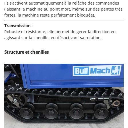
N
Ils s’activent automatiquement à la relâche des commandes
New O.M.R.A.
(laissant la machine au point mort, même sur des pentes très
Nilfisk
fortes, la machine reste parfaitement bloquée).
Ninja
Transmission
:
Novatec
Robuste et résistante, elle permet de gérer la direction en
Novital
agissant sur la chenille, en désactivant sa rotation.
NuAir
Structure et chenilles
NuovaFac
O
Officine Savioli
Oliviero
Olix
OMA
Omas
Ompagrill
Ooni