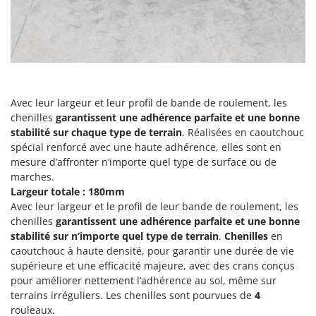
Oriental Koshin
Outdoorchef
P
Palazzetti
Palumbo Pavi
Avec leur largeur et leur profil de bande de roulement, les
Partisani
chenilles
garantissent une adhérence parfaite et une bonne
stabilité sur chaque type de terrain
. Réalisées en caoutchouc
Paterlini
spécial renforcé avec une haute adhérence, elles sont en
Philips
mesure d’affronter n’importe quel type de surface ou de
Pramac
marches.
Largeur totale : 180mm
Prismafood
Avec leur largeur et le profil de leur bande de roulement, les
chenilles
garantissent une adhérence parfaite et une bonne
R
stabilité sur n’importe quel type de terrain
.
Chenilles
en
R.G.V.
caoutchouc à haute densité, pour garantir une durée de vie
Rato
supérieure et une efficacité majeure, avec des crans conçus
Reber
pour améliorer nettement l’adhérence au sol, même sur
terrains irréguliers. Les chenilles sont pourvues de
4
Redback
rouleaux.