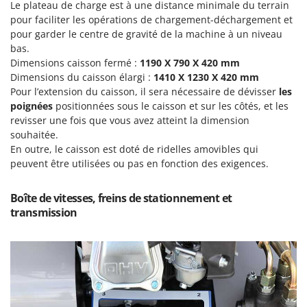
Tondeuses autoportées
Le plateau de charge est à une distance minimale du terrain
Lampacrescia - MGM
pour faciliter les opérations de chargement-déchargement et
Tondeuses débroussailleuses thermiques
Landxcape
pour garder le centre de gravité de la machine à un niveau
Trancheuses
bas.
LAR Casalinghi
Dimensions caisson fermé :
1190 X 790 X 420 mm
Trancheuses de sol
Lavor
Dimensions du caisson élargi :
1410 X 1230 X 420 mm
Transpalettes
Linea VZ
Pour l’extension du caisson, il sera nécessaire de dévisser
les
poignées
Treuils de débardage
positionnées sous le caisson et sur les côtés, et les
Lisam
revisser une fois que vous avez atteint la dimension
Tronçonneuses
Lotusgrill
souhaitée.
En outre, le caisson est doté de ridelles amovibles qui
V
M
peuvent être utilisées ou pas en fonction des exigences.
Vêtements de Sécurité
M.A.I.BO.
Vibroculteurs à tracteur
Macom
Boîte de vitesses, freins de stationnement et
transmission
Macte Ovens
Makita
MAMMAMIA
Marcato
Marina Systems