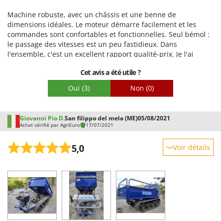
Emballage
Machine robuste, avec un châssis et une benne de
dimensions idéales. Le moteur démarre facilement et les
commandes sont confortables et fonctionnelles. Seul bémol :
le passage des vitesses est un peu fastidieux. Dans
l'ensemble, c'est un excellent rapport qualité-prix. Je l'ai
utilisée pour installer un broyeur de branches et la rendre
Cet avis a été utile ?
automotrice, et j'en suis très satisfait.
Oui
(3)
Non
(0)
Giovanni Pio D.
San filippo del mela (ME)
05/08/2021
Achat vérifié par AgriEuro
17/07/2021
5,0
Voir détails
Robustesse
Prestations
Facilité d'utilisation
Qualité / Prix
Facilité de montage