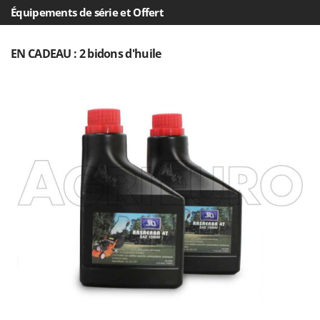
Worx
Équipements de série et Offert
Y
Yard Force
EN CADEAU : 2 bidons d'huile
Z
Zanon
Zephir
ZGrills
Zodiac
Zomax