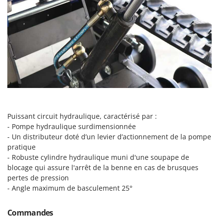
Seven Italy
Shark
Silky
Simatech
Sirman
Skil
Smartwood
Smeg
Puissant circuit hydraulique, caractérisé par :
Snapper
- Pompe hydraulique surdimensionnée
Solidur
- Un distributeur doté d’un levier d’actionnement de la pompe
pratique
Spice Electronics
- Robuste cylindre hydraulique muni d'une soupape de
Spiralmac
blocage qui assure l'arrêt de la benne en cas de brusques
pertes de pression
Spring Protezione
- Angle maximum de basculement 25°
Spyro
Stanley
Commandes