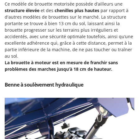
Resto Italia
Ce modèle de brouette motorisée possède d’ailleurs une
structure élevée
et des
chenilles plus hautes
par rapport à
Ribimex
d'autres modèles de brouettes sur le marché. La structure
Ripartrak
portante se trouve à bien 13 cm du sol, laissant ainsi la
brouette progresser sur les terrains plus irréguliers et
Ritter
accidentés, avec une sécurité optimale toutefois, ainsi qu’une
River Systems
excellente adhérence qui, grâce à cette distance, permet à la
Robomow
partie inférieure de la machine, de ne pas toucher ou traîner
au sol.
Rossofuoco
La brouette à moteur est en mesure de franchir sans
Rover Pompe
problèmes des marches jusqu’à 18 cm de hauteur.
Royal Food
Benne à soulèvement hydraulique
Ryobi
S
S.T.P.
Santos
Sbaraglia
Schnitzer