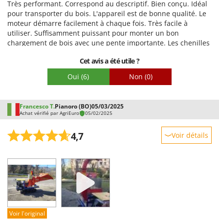
Très performant. Correspond au descriptif. Bien conçu. Idéal
Emballage
pour transporter du bois. L'appareil est de bonne qualité. Le
moteur démarre facilement à chaque fois. Très facile à
utiliser. Suffisamment puissant pour monter un bon
chargement de bois avec une pente importante. Les chenilles
sont de bonnes qualités!! Délai de livraison rapide, comme à
Cet avis a été utile ?
chaque fois. Quelques conseils: -L'appareil est livré sans
l'huile de boîte, et sans l'huile moteur. -Il faut serrer toutes
Oui
(6)
Non
(0)
les vis et écrous avant utilisation: surtout tous les contre-
écrous à chaque extrémités des gaines de câbles
(embrayage/avance, accélérateur, manettes gauches/droites-
Francesco T.
Pianoro (BO)
05/03/2025
du côté sous le moteur) -Quand vous êtes en pente (chargé),
Achat vérifié par AgriEuro
05/02/2025
ne pas enlever la vitesse, et mettre une pierre derrière les
chenilles: sinon ça descend!! -Si vous avez des difficultés à
4,7
Voir détails
changer les vitesses, mettre au point mort et enclencher un
instant la manette d'avance.
Robustesse
Prestations
Facilité d'utilisation
Qualité / Prix
Facilité de montage
Voir l'original