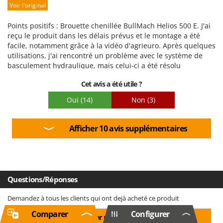
Voir l'original
Emballage
Points positifs : Brouette chenillée BullMach Helios 500 E. J'ai
reçu le produit dans les délais prévus et le montage a été
facile, notamment grâce à la vidéo d'agrieuro. Après quelques
utilisations, j'ai rencontré un problème avec le système de
basculement hydraulique, mais celui-ci a été résolu
rapidement et efficacement par téléconsultation avec les
Cet avis a été utile ?
techniciens de l'entreprise. Cette brouette offre un excellent
rapport qualité-prix. Ses points forts sont le système de
Oui
(14)
Non
(3)
basculement hydraulique, le moteur essence économe en
carburant, le châssis surélevé et les ridelles extensibles. Pour
toutes ces raisons, je recommande vivement l'achat de ce
Afficher 10 avis supplémentaires
produit, d'autant plus que l'entreprise est fiable et toujours
disponible en cas de problème.
Questions/Réponses
Demandez à tous les clients qui ont dejà acheté ce produit
Comparer
Configurer
Ajouter une question