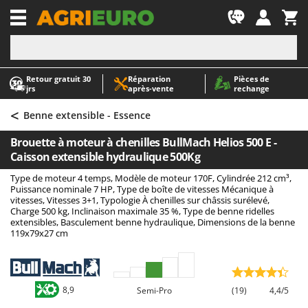
-1
Retour gratuit 30
Réparation
Pièces de
A
A
jrs
après‑vente
rechange
Abris de jardin
ABAC
<
Accessoires pour tracteurs tondeuses autoportés
AgriEuro Premium
Benne extensible - Essence
Aérateurs Scarificateurs pour gazon
AgriEuro TOP-LINE
Brouette à moteur à chenilles BullMach Helios 500 E -
Arracheuses de pommes de terre pour tracteur
AGT
Caisson extensible hydraulique 500Kg
Aspirateurs - Balais Électriques
Aima
Type de moteur 4 temps, Modèle de moteur 170F, Cylindrée 212 cm³,
Puissance nominale 7 HP, Type de boîte de vitesses Mécanique à
Aspirateurs à cendres
Airmec
vitesses, Vitesses 3+1, Typologie À chenilles sur châssis surélevé,
Charge 500 kg, Inclinaison maximale 35 %, Type de benne ridelles
Aspirateurs à feuilles sur roues
AL-KO
extensibles, Basculement benne hydraulique, Dimensions de la benne
119x79x27 cm
Aspirateurs de piscine
ALA 2000
Aspirateurs Multifonctions
Alce
Atomiseurs agricoles pour tracteurs
Alpina
8,9
Semi-Pro
(19)
4,4/5
Atomiseurs pour traitements
Ama