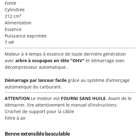
Pulvérisateurs
Fonte
GRIFO
Cylindrée
Pulvérisateurs portés
GVS
212 cm³
Alimentation
GYS
R
Essence
Rafraîchisseurs d'air par évaporation
Puissance exprimée
H
Rampes de chargement en aluminium
Hailo
7 HP
Râpes à fromage électriques
Helvi
Moteur à 4 temps à essence de toute dernière génération
Râteaux pour tracteur
avec
arbre à soupapes en tête "OHV"
et démarrage avec
Henx
Remplisseuses
décompresseur automatique..
HiKOKI
Robots nettoyeurs de piscine
Honda
Démarrage par lanceur facile
grâce au système d’amorçage
Robots Tondeuses
automatique du carburant.
I
Rogneuses de souches
Idromatic
ATTENTION
Le moteur est
FOURNI SANS HUILE
. Avant de le
Rouleaux pour tracteur
démarrer, lire attentivement le manuel d’instructions.
Il-Tec
Crochet de support pour la câble
Imperia
Filtre à air
S
Scies à os
Infaco
Scies à Ruban
Benne extensible basculable
Intec