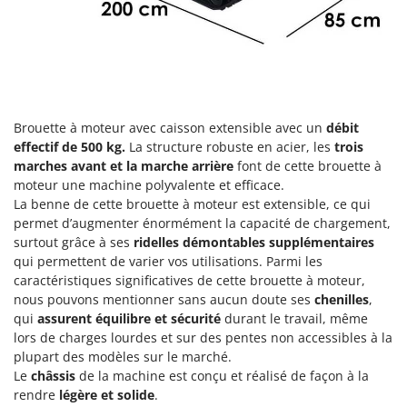
Groupes électrogènes
E
Gyrobroyeurs à lame pour tracteur
EcoFlow
Edilmark
H
Haches - Cognées et Hachettes
Effeuno
Hachoirs à viande
Einhell
Brouette à moteur avec caisson extensible avec un
débit
Herses à Dents
effectif de 500 kg.
La structure robuste en acier, les
trois
Elegen
marches avant et la marche arrière
font de cette brouette à
Herses Rotatives
Energy Gruppi
moteur une machine polyvalente et efficace.
La benne de cette brouette à moteur est extensible, ce qui
Enotecnica Pillan
L
permet d’augmenter énormément la capacité de chargement,
Lames à neige
Eschenfelder
surtout grâce à ses
ridelles démontables supplémentaires
Lames niveleuses pour tracteur
EuroMech
qui permettent de varier vos utilisations. Parmi les
Lave-vitres
caractéristiques significatives de cette brouette à moteur,
Eurosystems
nous pouvons mentionner sans aucun doute ses
chenilles
,
Lieuses électriques pour vignes
qui
assurent équilibre et sécurité
durant le travail, même
F
lors de charges lourdes et sur des pentes non accessibles à la
FAC
M
plupart des modèles sur le marché.
Machines à pâtes
Fama Industrie
Le
châssis
de la machine est conçu et réalisé de façon à la
Machines de nettoyage pour panneaux photovoltaïques et surfaces vitrées
Famag
rendre
légère et solide
.