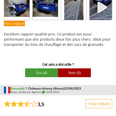
Facilité d'utilisation
Qualité / Prix
Facilité de montage
Voir l'original
Emballage
Excellent rapport qualité-prix. Ce produit est aussi
performant que des produits deux fois plus chers. Idéal pour
transporter du bois de chauffage et des sacs de granulés.
Cet avis a été utile ?
Oui
(4)
Non
(0)
Romuald P.
Château-thierry (Aisne)
22/04/2023
Achat vérifié par AgriEuro
10/04/2023
3,5
Voir détails
Robustesse