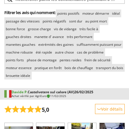
Filtrer les avis qui nomment:
points positifs
moteur démarre
idéal
passage des vitesses
points négatifs
sont dur
au point mort
bonne force
grosse charge
vis de vidange
très facile à
gauches droites
manette d' avance
très performant
manettes gauches
extrémités des gaines
suffisamment puissant pour
machine robuste
été rapide
autre chose
cas de problème
points forts
phase de montage
pentes raides
frein de sécurité
moteur essence
pratique en forêt
bois de chauffage
transport du bois
brouette idéale
Davide P.
Castelvetere sul calore (AV)
26/02/2025
Achat vérifié par AgriEuro
11/02/2025
5,0
Voir détails
Robustesse
Prestations