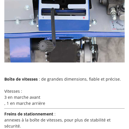
Master
Mastercook
Masterpro
McCulloch
MCH
Michelin
Mille
Minox
Mockmill
Boîte de vitesses
: de grandes dimensions, fiable et précise.
More than chef
MOSA
Vitesses :
3 en marche avant
MOVA
, 1 en marche arrière
Mowox
Freins de stationnement
:
MTD
annexes à la boîte de vitesses, pour plus de stabilité et
sécurité.