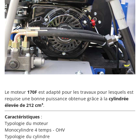
Perches Élagueuses
Francini
Pétrins à Spirale
G
Piscines
G3 Ferrari
Planteuses de pommes de terre pour tracteur
Gardena
Plateaux de coupe pour tracteur
Garofalo
Plumeuses
GeoTech
Pompes d'irrigation à tracteur
GeoTech Pro
Pompes de transfert
Gierre
Pompes immergées électriques
Ginko - MGM
Postes à souder
Gipeco
Le moteur
170F
est adapté pour les travaux pour lesquels est
Poussoirs à saucisse
Girmi
requise une bonne puissance obtenue grâce à la
cylindrée
Power Stations - Batteries - Centrales électriques portables
élevée de 212 cm³
.
GRAEF
Presses à pellets
Caractéristiques
:
Gre
Pressoirs à fruits
Typologie du moteur
GreenBay
Monocylindre 4 temps - OHV
Pressoirs à Raisin
Greenworks
Typologie du cylindre