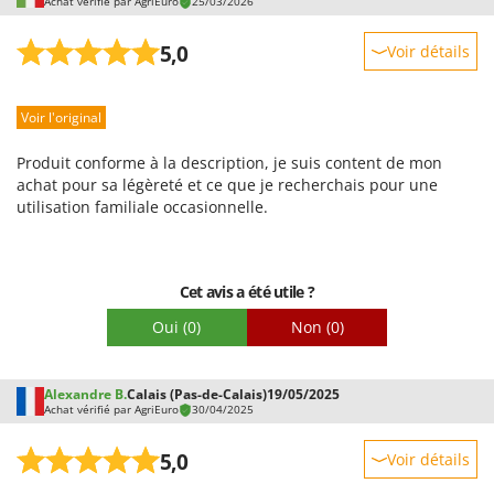
Achat vérifié par AgriEuro
25/03/2026
Worx
5,0
Voir détails
Y
Yard Force
Robustesse
Voir l'original
Z
Prestations
Zanon
Facilité d'utilisation
Produit conforme à la description, je suis content de mon
Zephir
Qualité / Prix
achat pour sa légèreté et ce que je recherchais pour une
ZGrills
utilisation familiale occasionnelle.
Facilité de montage
Zodiac
Emballage
Zomax
Cet avis a été utile ?
Oui
(0)
Non
(0)
Alexandre B.
Calais (Pas-de-Calais)
19/05/2025
Achat vérifié par AgriEuro
30/04/2025
5,0
Voir détails