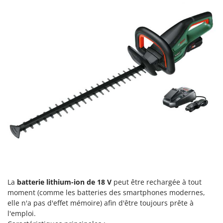
Machines pour la transformation des fruits
Famur
Machines sous vide
FARMER
Motobineuses
FBC
Motoculteurs
Ferrari Group
Motofaucheuses
Ferroni
Motopompes pour irrigation
Ferrua
Moulins à céréales électriques
FIAC
Moulins à farine
FIEM
Fimar
N
Nettoyeurs et Balais à vapeur
FINI
Nettoyeurs haute pression
Fiorentini
Nettoyeurs tapis, moquettes et tapisseries
Fiskars
La
batterie lithium-ion de 18 V
peut être rechargée à tout
Flymo
P
moment (comme les batteries des smartphones modernes,
Peignes vibreurs et Secoueurs à olives
Fontana Forni
elle n'a pas d'effet mémoire) afin d'être toujours prête à
Pelles rétros pour tracteur
l'emploi.
Forest Master