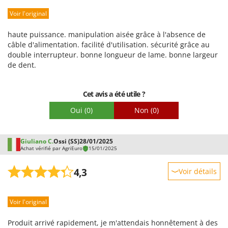
Voir l'original
Prestations
Facilité d'utilisation
haute puissance. manipulation aisée grâce à l'absence de
Qualité / Prix
câble d'alimentation. facilité d'utilisation. sécurité grâce au
double interrupteur. bonne longueur de lame. bonne largeur
Facilité de montage
de dent.
Emballage
Cet avis a été utile ?
Oui
(0)
Non
(0)
Giuliano C.
Ossi (SS)
28/01/2025
Achat vérifié par AgriEuro
15/01/2025
4,3
Voir détails
Robustesse
Voir l'original
Prestations
Facilité d'utilisation
Produit arrivé rapidement, je m'attendais honnêtement à des