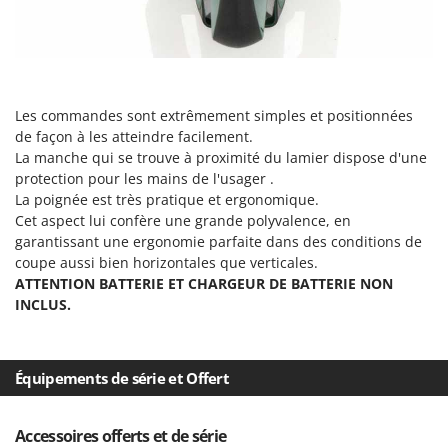
Tondeuses autoportées
Lampacrescia - MGM
Tondeuses débroussailleuses thermiques
Landxcape
Trancheuses
LAR Casalinghi
Trancheuses de sol
Lavor
Les commandes sont extrêmement simples et positionnées
Transpalettes
Linea VZ
de façon à les atteindre facilement.
Treuils de débardage
La manche qui se trouve à proximité du lamier dispose d'une
Lisam
protection pour les mains de l'usager .
Tronçonneuses
Lotusgrill
La poignée est très pratique et ergonomique.
Cet aspect lui confère une grande polyvalence, en
V
M
garantissant une ergonomie parfaite dans des conditions de
Vêtements de Sécurité
M.A.I.BO.
coupe aussi bien horizontales que verticales.
Vibroculteurs à tracteur
Macom
ATTENTION BATTERIE ET CHARGEUR DE BATTERIE NON
INCLUS.
Macte Ovens
Makita
MAMMAMIA
Équipements de série et Offert
Marcato
Marina Systems
Accessoires offerts et de série