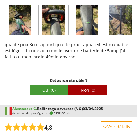
Robustesse
Prestations
Facilité d'utilisation
Qualité / Prix
Facilité de montage
qualité prix Bon rapport qualité prix, l’appareil est maniable
Emballage
est léger , bonne autonomie avec une batterie de 5amp j’ai
fait tout mon jardin 40min environ
Cet avis a été utile ?
Oui
(0)
Non
(0)
Alessandro G.
Bellinzago novarese (NO)
03/04/2025
Achat vérifié par AgriEuro
23/03/2025
4,8
Voir détails
Robustesse