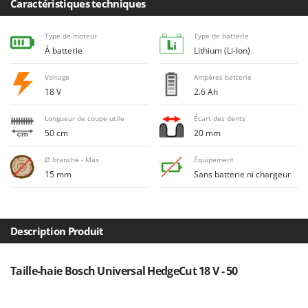
Caractéristiques techniques
Désherbeurs thermiques et mécaniques
Bosch
Déshumidificateurs
Brumi
Type de moteur
Type de batterie
Draineuses
À batterie
Lithium (Li-Ion)
BullMach
Voltage
Ampères batterie
E
C
Échelles en aluminium
18 V
2.6 Ah
C.EL.ME.
Effaroucheurs d'oiseaux
Calory Forni
Longueur de coupe utile
Écart des dents
Effeuilleuses pour olives
50 cm
20 mm
Campagnola
Égreneuses à maïs
Campingaz
Ø branche - Max
Équipement
Électropompes pour la maison et le jardin
15 mm
Sans batterie ni chargeur
Castelgarden
Éleveuses artificielles pour poussins
Castellari
Enfouisseurs de pierres
Ceccato Olindo
Description Produit
Enrouleurs de filets pour olives
Char-Broil
Épareuses pour tracteur
Classe
Taille-haie Bosch Universal HedgeCut 18 V - 50
Épépineuses
Clementi
Équipements de protection des voies respiratoires
Cofra