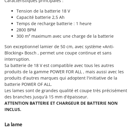
Caractéristiques principales :
Perches Élagueuses
Francini
Pétrins à Spirale
Tension de la batterie 18 V
Capacité batterie 2,5 Ah
G
Piscines
G3 Ferrari
Temps de recharge batterie : 1 heure
Planteuses de pommes de terre pour tracteur
2800 BPM
Gardena
300 m² maximum avec une charge de la batterie
Plateaux de coupe pour tracteur
Garofalo
Plumeuses
Son exceptionnel lamier de 50 cm, avec système «Anti-
GeoTech
Blocking» Bosch , permet une coupe continue et sans
Pompes d'irrigation à tracteur
GeoTech Pro
interruption.
Pompes de transfert
Sa batterie de 18 V est compatible avec tous les autres
Gierre
produits de la gamme POWER FOR ALL , mais aussi avec les
Pompes immergées électriques
Ginko - MGM
produits d'autres marques qui adoptent l'initiative de la
Postes à souder
batterie POWER OF ALL.
Gipeco
Les lames sont de grandes qualité et coupe très précisément
Poussoirs à saucisse
Girmi
des branches jusqu'à 15 mm d'épaisseur.
Power Stations - Batteries - Centrales électriques portables
GRAEF
ATTENTION BATTERIE ET CHARGEUR DE BATTERIE NON
Presses à pellets
INCLUS.
Gre
Pressoirs à fruits
GreenBay
La lame
Pressoirs à Raisin
Greenworks