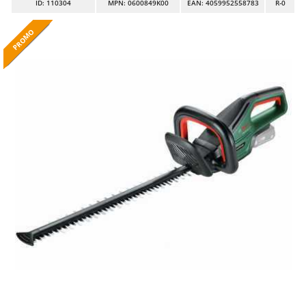
ID
: 110304
MPN: 0600849K00
EAN: 4059952558783
R-0
Autolaveuses
Ambrogio Robot
Autres produits
Annovi Reverberi
PROMO
PROMO
PROMO
PROMO
PROMO
PROMO
PROMO
PROMO
PROMO
PROMO
PROMO
PROMO
PROMO
PROMO
PROMO
PROMO
PROMO
PROMO
PROMO
PROMO
PROMO
PROMO
PROMO
PROMO
PROMO
PROMO
PROMO
PROMO
PROMO
PROMO
ANTHBOT
B
Balayeuses
Archman
Bancs de scie pour le bois - Scies à bûches
Arco
Barbecues
Ardes
Bennes pour tracteur
Argo
Brosses pour sols extérieurs
Ariete
Brouettes à moteur
Artus
Broyeurs à axe horizontal pour tracteur
Attila
Broyeurs de branches et végétaux
Ausonia
Butteurs pour tracteur
Awelco
C
B
Chargeurs de batterie - Démarreurs
Baesso
Charrues pour tracteur
Bahco