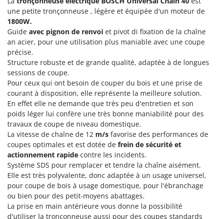
La
tronçonneuse électrique
BOSCH Universal Chain 40
est
Groupes électrogènes
une petite tronçonneuse , légère et équipée d'un moteur de
E
Gyrobroyeurs à lame pour tracteur
1800W.
EcoFlow
Guide
avec pignon de renvoi
et pivot di fixation de la chaîne
Edilmark
H
an acier, pour une utilisation plus maniable avec une coupe
Haches - Cognées et Hachettes
Effeuno
précise.
Structure robuste et de grande qualité, adaptée à de longues
Hachoirs à viande
Einhell
sessions de coupe.
Herses à Dents
Elegen
Pour ceux qui ont besoin de couper du bois et une prise de
Herses Rotatives
courant à disposition, elle représente la meilleure solution.
Energy Gruppi
En effet elle ne demande que très peu d'entretien et son
Enotecnica Pillan
poids léger lui confère une très bonne maniabilité pour des
L
Lames à neige
travaux de coupe de niveau domestique.
Eschenfelder
La vitesse de chaîne de 12
m/s
favorise des performances de
Lames niveleuses pour tracteur
EuroMech
coupes optimales et est dotée de
frein de sécurité et
Lave-vitres
Eurosystems
actionnement rapide
contre les incidents.
Lieuses électriques pour vignes
Système SDS pour remplacer et tendre la chaîne aisément.
Elle est très polyvalente, donc adaptée à un usage universel,
F
FAC
pour coupe de bois à usage domestique, pour l'ébranchage
M
Machines à pâtes
ou bien pour des petit-moyens abattages.
Fama Industrie
La prise en main antérieure vous donne la possibilité
Machines de nettoyage pour panneaux photovoltaïques et surfaces vitrées
Famag
d'utiliser la tronçonneuse aussi pour des coupes standards