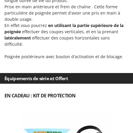
longue durée de vie du produit.
Pulvérisateurs
GRIFO
Prise en main antérieure et frein de chaîne . Cette forme
Pulvérisateurs portés
particulière de poignée permet d'avoir une pris en main à
GVS
double usage.
GYS
R
En effet vous pourrez
en utilisant la partie supérieure de la
Rafraîchisseurs d'air par évaporation
poignée
effectuer des coupes verticales, et en la prenant
H
Rampes de chargement en aluminium
latéralement
effectuer des coupes horizontales sans
Hailo
difficulté.
Râpes à fromage électriques
Helvi
Râteaux pour tracteur
Poignée postérieure avec bouton d'activation et de blocage.
Henx
Remplisseuses
HiKOKI
Robots nettoyeurs de piscine
Honda
Équipements de série et Offert
Robots Tondeuses
I
Rogneuses de souches
Idromatic
EN CADEAU : KIT DE PROTECTION
Rouleaux pour tracteur
Il-Tec
Imperia
S
Scies à os
Infaco
Scies à Ruban
Intec