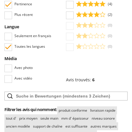
Seven Italy
Pertinence
(4)
Shark
Plus récent
(2)
Silky
(0)
Langue
Simatech
Seulement en français
(0)
Sirman
Toutes les langues
(0)
Skil
Smartwood
Média
Smeg
Avec photo
Snapper
Avec vidéo
Avis trouvés:
6
Solidur
Spice Electronics
Spiralmac
Spring Protezione
Filtrer les avis qui nomment:
produit conforme
livraison rapide
Spyro
tout d'
prix moyen
seule main
mm d' épaisseur
niveau sonore
Stanley
ancien modèle
support de chaîne
est suffisante
autres marques