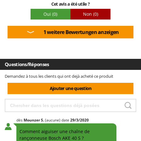
Cet avis a été utile ?
Oui
(0)
Non
(0)
1 weitere Bewertungen anzeigen
Questions/Réponses
Demandez à tous les clients qui ont dejà acheté ce produit
Ajouter une question
dès
Mounzer
S.
(aucune)
date
29/3/2020
Comment aiguiser une chaîne de
rançonneuse Bosch AKE 40 S ?