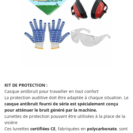
Scies alternatives à batterie
Intex
Scies de jardin télescopiques
Italyco
Sécateurs électriques à batterie
ITM
Sécateurs et Échenilloirs manuels
J
Sécateurs pneumatiques
JOLLY ITALIA
Semoirs et Épandeurs d'engrais
K
Socs pour tracteur
KAAZ
Souffleurs aspirateurs pour Feuilles
Karcher
Soufreuses - Poudreuses à dos
Kasco
Soufreuses - Poudreuses pour tracteur
Kemper
KIT DE PROTECTION :
Casque antibruit pour travailler en tout confort
Keter
T
La protection auditive doit être adaptée à chaque situation. Le
Taille-haies
KitchenAid
casque antibruit fourni de série
est spécialement conçu
Taille-haies à bras pour tracteur
pour atténuer le bruit généré par la machine.
Komo
Lunettes de protection pouvant être utilisées à la place de la
Tarières
visière
L
Tondeuses à Gazon
Laica
Ces lunettes
certifiées CE
, fabriquées en
polycarbonate
, sont