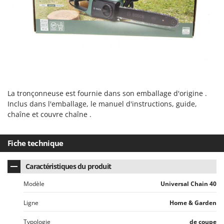
Master
Mastercook
Masterpro
McCulloch
MCH
Michelin
La tronçonneuse est fournie dans son emballage d'origine .
Mille
Inclus dans l'emballage, le manuel d'instructions, guide,
Minox
chaîne et couvre chaîne .
Mockmill
More than chef
Fiche technique
MOSA
Caractéristiques du produit
MOVA
Modèle
Universal Chain 40
Mowox
MTD
Ligne
Home & Garden
Typologie
de coupe