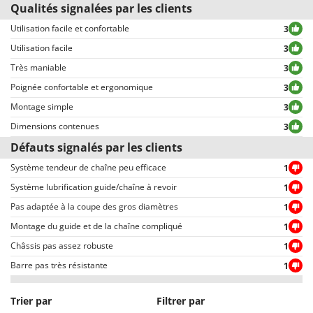
Resto Italia
Qualités signalées par les clients
Tous les commentaires, tant positifs que négatifs, sont publiés sans
Ribimex
exclusion ou censure, à l’exception de textes qui contiennent des
Utilisation facile et confortable
3
expressions ou mots inappropriés, ou qui ne respectent pas le traitement
Ripartrak
Utilisation facile
3
des données personnelles.
Très maniable
3
Ritter
Tous les commentaires, qu’ils soient positifs ou négatifs, peuvent être
consultés rapidement par nos visiteurs, grâce également aux filtres qui
Poignée confortable et ergonomique
3
River Systems
permettent une sélection rapide, comme par exemple celui permettant de
Montage simple
3
Robomow
choisir entre avis positifs et négatifs.
Dimensions contenues
3
Rossofuoco
Défauts signalés par les clients
Rover Pompe
Système tendeur de chaîne peu efficace
1
Royal Food
Système lubrification guide/chaîne à revoir
1
Ryobi
Pas adaptée à la coupe des gros diamètres
1
S
Montage du guide et de la chaîne compliqué
1
S.T.P.
Châssis pas assez robuste
1
Santos
Barre pas très résistante
1
Sbaraglia
Schnitzer
Trier par
Filtrer par