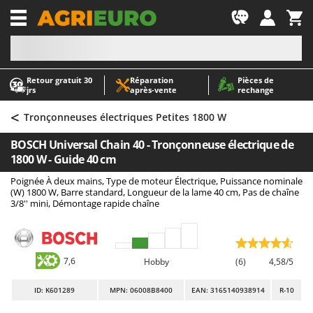
-1
Retour gratuit 30
Réparation
Pièces de
A
A
jrs
après‑vente
rechange
Abris de jardin
ABAC
<
Accessoires pour tracteurs tondeuses autoportés
AgriEuro Premium
Tronçonneuses électriques Petites 1800 W
Aérateurs Scarificateurs pour gazon
AgriEuro TOP-LINE
BOSCH Universal Chain 40 - Tronçonneuse électrique de
Arracheuses de pommes de terre pour tracteur
AGT
1800 W - Guide 40 cm
Aspirateurs - Balais Électriques
Aima
Poignée À deux mains, Type de moteur Électrique, Puissance nominale
(W) 1800 W, Barre standard, Longueur de la lame 40 cm, Pas de chaîne
Aspirateurs à cendres
Airmec
3/8'' mini, Démontage rapide chaîne
Aspirateurs à feuilles sur roues
AL-KO
Aspirateurs de piscine
ALA 2000
Aspirateurs Multifonctions
Alce
7,6
Hobby
(6)
4,58/5
Atomiseurs agricoles pour tracteurs
Alpina
ID
: K601289
MPN: 06008B8400
EAN: 3165140938914
R-10
Atomiseurs pour traitements
Ama