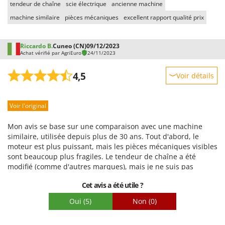
tendeur de chaîne
scie électrique
ancienne machine
Stiga
machine similaire
pièces mécaniques
excellent rapport qualité prix
Stocker
Sunseeker
Riccardo B.
Cuneo (CN)
09/12/2023
Achat vérifié par AgriEuro
24/11/2023
T
Tecla
4,5
Voir détails
TecnoGen
Robustesse
Tellarini Pompe
Voir l'original
Prestations
Telwin
Facilité d'utilisation
Tenco
Mon avis se base sur une comparaison avec une machine
Qualité / Prix
similaire, utilisée depuis plus de 30 ans. Tout d'abord, le
Tineco
moteur est plus puissant, mais les pièces mécaniques visibles
Facilité de montage
Titania
sont beaucoup plus fragiles. Le tendeur de chaîne a été
Emballage
modifié (comme d'autres marques), mais je ne suis pas
Tornado
convaincu par le système, car il faut tendre la chaîne
Cet avis a été utile ?
Tre Spade
fréquemment, et si on serre trop le verrou, il faut alors
utiliser une pince pour le dévisser. (Je pense que les deux
Trev - Abrek - TecnoVIR
Oui
(5)
Non
(0)
boulons de l'ancien modèle étaient plus efficaces.)
Trotec
Concernant le guide-chaîne et le support de chaîne, avec les