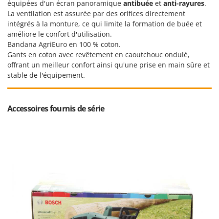
Tondeuses autoportées
équipées d'un écran panoramique
antibuée
et
anti-rayures
.
Lampacrescia - MGM
La ventilation est assurée par des orifices directement
Tondeuses débroussailleuses thermiques
Landxcape
intégrés à la monture, ce qui limite la formation de buée et
Trancheuses
améliore le confort d'utilisation.
LAR Casalinghi
Bandana AgriEuro en 100 % coton.
Trancheuses de sol
Lavor
Gants en coton avec revêtement en caoutchouc ondulé,
Transpalettes
Linea VZ
offrant un meilleur confort ainsi qu'une prise en main sûre et
stable de l'équipement.
Treuils de débardage
Lisam
Tronçonneuses
Lotusgrill
Accessoires fournis de série
V
M
Vêtements de Sécurité
M.A.I.BO.
Vibroculteurs à tracteur
Macom
Macte Ovens
Makita
MAMMAMIA
Marcato
Marina Systems