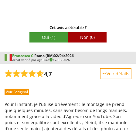
Facilité de montage
Emballage
Cet avis a été utile ?
Oui
(1)
Non
(0)
Francesco C.
Roma (RM)
02/04/2026
Achat vérifié par AgriEuro
17/03/2026
4,7
Voir détails
Robustesse
Voir l'original
Prestations
Facilité d'utilisation
Pour l'instant, je l'utilise brièvement : le montage ne prend
Qualité / Prix
que quelques minutes, sans avoir besoin de longs manuels,
notamment grâce à la vidéo d'Agrieuro sur YouTube. Son
Facilité de montage
poids et son équilibre sont excellents ; éteint, il se manipule
Emballage
d'une seule main. J'ajouterai des détails et des photos au fur
et à mesure de son utilisation.