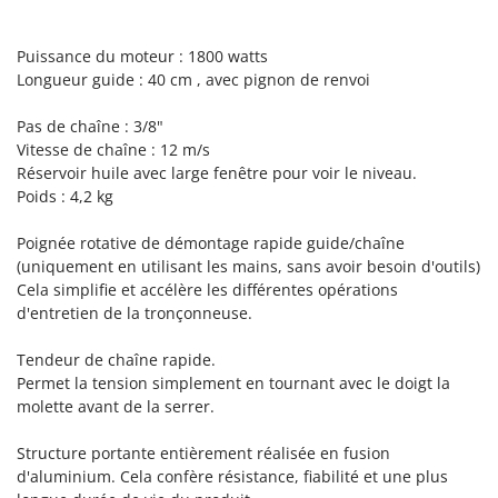
Perches Élagueuses
Francini
Pétrins à Spirale
Puissance du moteur : 1800 watts
G
Piscines
Longueur guide : 40 cm , avec
pignon de renvoi
G3 Ferrari
Planteuses de pommes de terre pour tracteur
Gardena
Pas de chaîne : 3/8"
Plateaux de coupe pour tracteur
Garofalo
Vitesse de chaîne : 12 m/s
Plumeuses
Réservoir huile avec
large fenêtre
pour voir le niveau.
GeoTech
Poids : 4,2 kg
Pompes d'irrigation à tracteur
GeoTech Pro
Pompes de transfert
Poignée rotative de démontage rapide guide/chaîne
Gierre
(uniquement en utilisant les mains, sans avoir besoin d'outils)
Pompes immergées électriques
Ginko - MGM
Cela simplifie et accélère les différentes opérations
Postes à souder
d'entretien de la tronçonneuse.
Gipeco
Poussoirs à saucisse
Girmi
Tendeur de chaîne rapide.
Power Stations - Batteries - Centrales électriques portables
GRAEF
Permet la tension simplement en tournant avec le doigt la
Presses à pellets
molette avant de la serrer.
Gre
Pressoirs à fruits
GreenBay
Structure portante entièrement réalisée en fusion
Pressoirs à Raisin
d'aluminium. Cela confère résistance, fiabilité et une plus
Greenworks