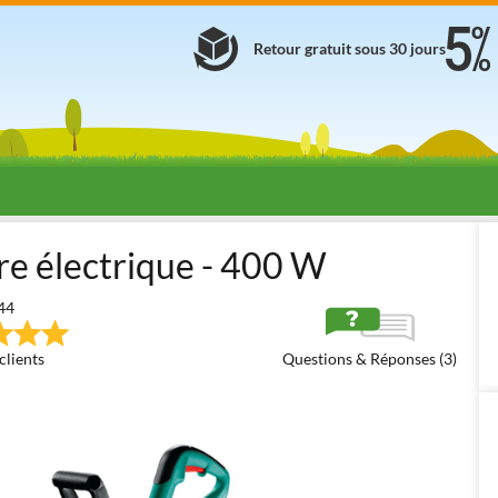
Retour gratuit sous 30 jours
rs
Coupe-bordures électriques (230V)
Bosch ART 24
e électrique - 400 W
44
clients
Questions & Réponses (3)