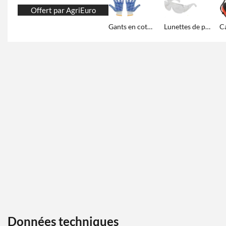
Offert par AgriEuro
Gants en coton avec rainures en caoutchouc
Lunettes de protection
Données techniques