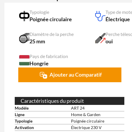
Typologie
Type de mot
Poignée circulaire
Électrique
Diamètre de la perche
Perche téles
25 mm
oui
Pays de fabrication
Hongrie
Ajouter au Comparatif
Caractéristiques du produit
Modèle
ART 24
Ligne
Home & Garden
Typologie
Poignée circulaire
Activation
Électrique 230 V