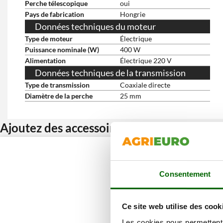
Perche télescopique
oui
Pays de fabrication
Hongrie
Données techniques du moteur
Type de moteur
Électrique
Puissance nominale (W)
400 W
Alimentation
Électrique 220 V
Données techniques de la transmission
Type de transmission
Coaxiale directe
Diamètre de la perche
25 mm
Ajoutez des accessoires et bénéficiez d’u
Consentement
Ce site web utilise des cook
Les cookies nous permettent d