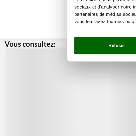
sociaux et d'analyser notre t
partenaires de médias sociaux
vous leur avez fournies ou qu'
Vous consultez:
Nos cli
Refuser