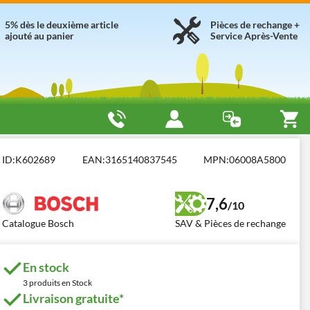
5% dès le deuxième article
Pièces de rechange +
ajouté au panier
Service Après-Vente
ID:
K602689
EAN:
3165140837545
MPN:
06008A5800
7,6
/10
Catalogue Bosch
SAV & Pièces de rechange
En stock
3 produits en Stock
Livraison gratuite*