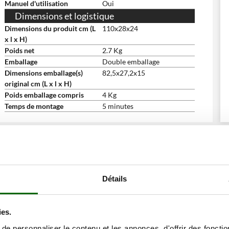
Manuel d'utilisation
Oui
Dimensions et logistique
Dimensions du produit cm (L
110x28x24
x l x H)
Poids net
2.7 Kg
Emballage
Double emballage
Dimensions emballage(s)
82,5x27,2x15
original cm (L x l x H)
Poids emballage compris
4 Kg
Temps de montage
5 minutes
ne remise
Détails
ies.
e personnaliser le contenu et les annonces, d'offrir des fonctio