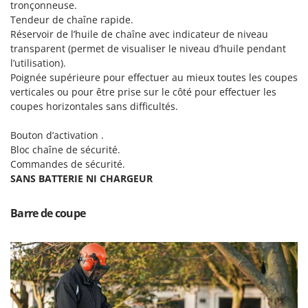
Scies alternatives à batterie
tronçonneuse.
Intex
Tendeur de chaîne rapide.
Scies de jardin télescopiques
Italyco
Réservoir de l’huile de chaîne avec indicateur de niveau
Sécateurs électriques à batterie
transparent (permet de visualiser le niveau d’huile pendant
ITM
l’utilisation).
Sécateurs et Échenilloirs manuels
Poignée supérieure pour effectuer au mieux toutes les coupes
J
Sécateurs pneumatiques
JOLLY ITALIA
verticales ou pour être prise sur le côté pour effectuer les
Semoirs et Épandeurs d'engrais
coupes horizontales sans difficultés.
K
Socs pour tracteur
KAAZ
Bouton d’activation .
Souffleurs aspirateurs pour Feuilles
Bloc chaîne de sécurité.
Karcher
Commandes de sécurité.
Soufreuses - Poudreuses à dos
Kasco
SANS BATTERIE NI CHARGEUR
Soufreuses - Poudreuses pour tracteur
Kemper
Barre de coupe
Keter
T
Taille-haies
KitchenAid
Taille-haies à bras pour tracteur
Komo
Tarières
L
Tondeuses à Gazon
Laica