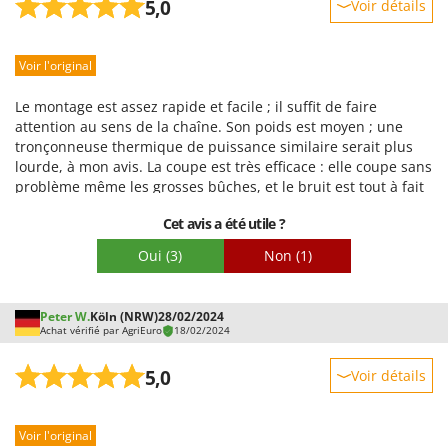
5,0
Voir détails
Robustesse
Voir l'original
Prestations
Facilité d'utilisation
Le montage est assez rapide et facile ; il suffit de faire
Qualité / Prix
attention au sens de la chaîne. Son poids est moyen ; une
tronçonneuse thermique de puissance similaire serait plus
Facilité de montage
lourde, à mon avis. La coupe est très efficace : elle coupe sans
Emballage
problème même les grosses bûches, et le bruit est tout à fait
supportable. L’autonomie de la batterie de 2 Ah est plus que
Cet avis a été utile ?
suffisante. Cependant, en cas de doute, comme ce fut mon
cas, achetez une batterie supplémentaire ou une batterie
Oui
(3)
Non
(1)
avec un ampérage plus élevé. J’ai acheté cet outil notamment
parce que je possédais déjà un autre outil Bosch 36 V avec
lequel j’utilise la même batterie.
Peter W.
Köln (NRW)
28/02/2024
Achat vérifié par AgriEuro
18/02/2024
5,0
Voir détails
Robustesse
Voir l'original
Prestations