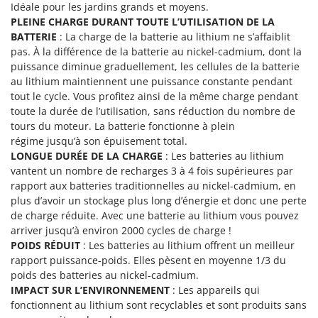
N
Idéale pour les jardins grands et moyens.
New O.M.R.A.
PLEINE CHARGE DURANT TOUTE L’UTILISATION DE LA
Nilfisk
BATTERIE
: La charge de la batterie au lithium ne s’affaiblit
Ninja
pas. À la différence de la batterie au nickel-cadmium, dont la
puissance diminue graduellement, les cellules de la batterie
Novatec
au lithium maintiennent une puissance constante pendant
Novital
tout le cycle. Vous profitez ainsi de la même charge pendant
toute la durée de l’utilisation, sans réduction du nombre de
NuAir
tours du moteur. La batterie fonctionne à plein
NuovaFac
régime jusqu’à son épuisement total.
LONGUE DURÉE DE LA CHARGE
: Les batteries au lithium
O
vantent un nombre de recharges 3 à 4 fois supérieures par
Officine Savioli
rapport aux batteries traditionnelles au nickel-cadmium, en
Oliviero
plus d’avoir un stockage plus long d’énergie et donc une perte
de charge réduite. Avec une batterie au lithium vous pouvez
Olix
arriver jusqu’à environ 2000 cycles de charge !
OMA
POIDS RÉDUIT
: Les batteries au lithium offrent un meilleur
rapport puissance-poids. Elles pèsent en moyenne 1/3 du
Omas
poids des batteries au nickel-cadmium.
Ompagrill
IMPACT SUR L’ENVIRONNEMENT
: Les appareils qui
Ooni
fonctionnent au lithium sont recyclables et sont produits sans