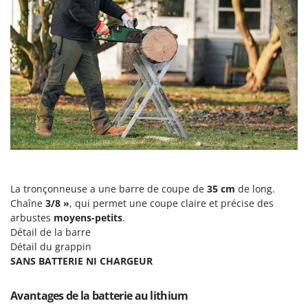
Tondeuses autoportées
Lampacrescia - MGM
Tondeuses débroussailleuses thermiques
Landxcape
Trancheuses
LAR Casalinghi
Trancheuses de sol
Lavor
Transpalettes
Linea VZ
Treuils de débardage
Lisam
Tronçonneuses
Lotusgrill
V
M
Vêtements de Sécurité
M.A.I.BO.
Vibroculteurs à tracteur
La tronçonneuse a une barre de coupe de
35 cm
de long.
Macom
Chaîne
3/8 »
, qui permet une coupe claire et précise des
Macte Ovens
arbustes
moyens-petits
.
Détail de la barre
Makita
Détail du grappin
MAMMAMIA
SANS BATTERIE NI CHARGEUR
Marcato
Avantages de la batterie au lithium
Marina Systems