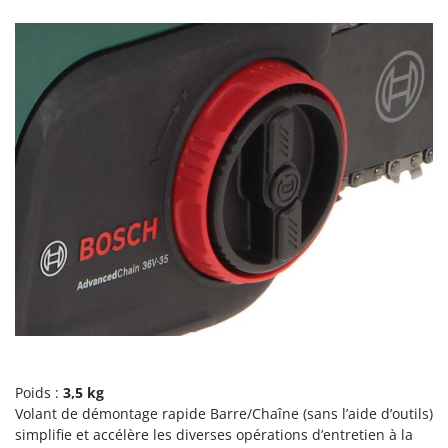
Pulvérisateurs
GRIFO
Pulvérisateurs portés
GVS
GYS
R
Rafraîchisseurs d'air par évaporation
H
Rampes de chargement en aluminium
Hailo
Râpes à fromage électriques
Helvi
Râteaux pour tracteur
Henx
Remplisseuses
HiKOKI
Robots nettoyeurs de piscine
Honda
Robots Tondeuses
I
Rogneuses de souches
Idromatic
Rouleaux pour tracteur
Il-Tec
Imperia
S
Scies à os
Poids :
3,5 kg
Infaco
Volant de démontage rapide Barre/Chaîne (sans l’aide d’outils)
Scies à Ruban
Intec
simplifie et accélère les diverses opérations d’entretien à la