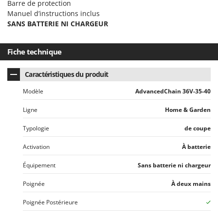
Barre de protection
Seven Italy
Manuel d’instructions inclus
Shark
SANS BATTERIE NI CHARGEUR
Silky
Simatech
Fiche technique
Sirman
Caractéristiques du produit
Skil
Smartwood
Modèle
AdvancedChain 36V-35-40
Smeg
Ligne
Home & Garden
Snapper
Typologie
de coupe
Solidur
Activation
À batterie
Spice Electronics
Spiralmac
Équipement
Sans batterie ni chargeur
Spring Protezione
Poignée
À deux mains
Spyro
Poignée Postérieure
Stanley