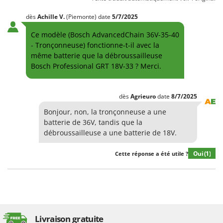
dès
Achille
V.
(Piemonte)
date
5/7/2025
Ce modèle (Bosch AdvancedChain 36V-35-40
- Tronçonneuse) fonctionne-t-il avec la
même batterie que la débroussailleuse
Bosch Professional GRT 18V-33 ? Merci.
dès
Agrieuro
date
8/7/2025
Bonjour, non, la tronçonneuse a une
batterie de 36V, tandis que la
débroussailleuse a une batterie de 18V.
Oui
(1)
Cette réponse a été utile ?
Livraison gratuite