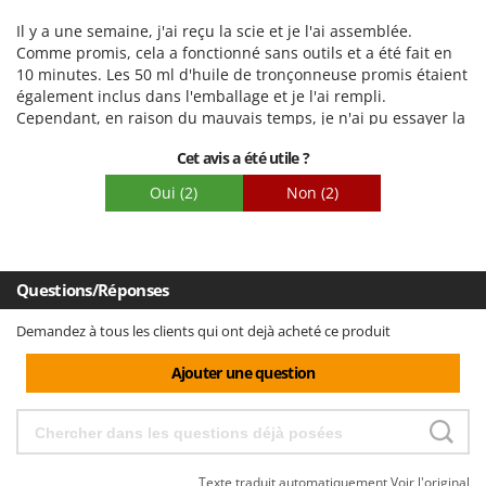
Facilité d'utilisation
Il y a une semaine, j'ai reçu la scie et je l'ai assemblée.
Qualité / Prix
Comme promis, cela a fonctionné sans outils et a été fait en
10 minutes. Les 50 ml d'huile de tronçonneuse promis étaient
Facilité de montage
également inclus dans l'emballage et je l'ai rempli.
Emballage
Cependant, en raison du mauvais temps, je n'ai pu essayer la
scie qu'aujourd'hui. Ici, c'est la batterie 36 A / 4 heures de ma
Cet avis a été utile ?
tondeuse à gazon qui est utilisée. Même si la scie n’est pas
vraiment légère, elle reste facile à manipuler. J'ai scié des
Oui
(2)
Non
(2)
branches plus grosses sur des arbres fruitiers et des
branches très épaisses sur des thuyas. Toutes les coupes ont
été faites comme du beurre. Même les branches grosses et
épaisses que j'avais coupées au dessus du sol en les coupant
Questions/Réponses
de bas en haut pour ne pas pincer la chaîne ont pu être
coupées sans effort et sans impact. Je suis vraiment
Demandez à tous les clients qui ont dejà acheté ce produit
impressionné par la qualité et les performances de coupe de
cette scie et je ne regrette pas de l'avoir achetée.
Ajouter une question
Texte traduit automatiquement
Voir l'original