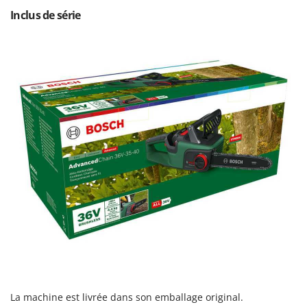
Resto Italia
Inclus de série
Ribimex
Ripartrak
Ritter
River Systems
Robomow
Rossofuoco
Rover Pompe
Royal Food
Ryobi
S
S.T.P.
Santos
Sbaraglia
Schnitzer
La machine est livrée dans son emballage original.