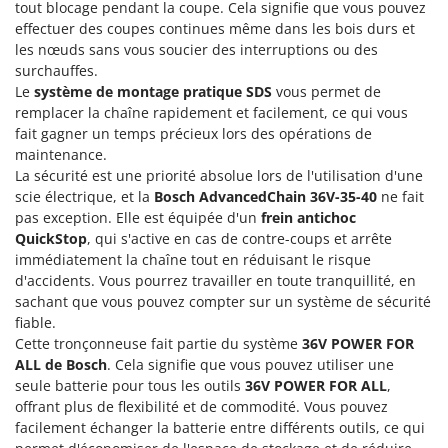
Machines pour la transformation des fruits
tout blocage pendant la coupe. Cela signifie que vous pouvez
Famur
effectuer des coupes continues même dans les bois durs et
Machines sous vide
FARMER
les nœuds sans vous soucier des interruptions ou des
Motobineuses
surchauffes.
FBC
Le
système de montage pratique SDS
vous permet de
Motoculteurs
Ferrari Group
remplacer la chaîne rapidement et facilement, ce qui vous
Motofaucheuses
fait gagner un temps précieux lors des opérations de
Ferroni
maintenance.
Motopompes pour irrigation
Ferrua
La sécurité est une priorité absolue lors de l'utilisation d'une
Moulins à céréales électriques
FIAC
scie électrique, et la
Bosch AdvancedChain 36V-35-40
ne fait
Moulins à farine
pas exception. Elle est équipée d'un
frein antichoc
FIEM
QuickStop
, qui s'active en cas de contre-coups et arrête
Fimar
immédiatement la chaîne tout en réduisant le risque
N
Nettoyeurs et Balais à vapeur
d'accidents. Vous pourrez travailler en toute tranquillité, en
FINI
sachant que vous pouvez compter sur un système de sécurité
Nettoyeurs haute pression
Fiorentini
fiable.
Nettoyeurs tapis, moquettes et tapisseries
Cette tronçonneuse fait partie du système
36V POWER FOR
Fiskars
ALL de Bosch
. Cela signifie que vous pouvez utiliser une
Flymo
P
seule batterie pour tous les outils
36V POWER FOR ALL
,
Peignes vibreurs et Secoueurs à olives
Fontana Forni
offrant plus de flexibilité et de commodité. Vous pouvez
Pelles rétros pour tracteur
facilement échanger la batterie entre différents outils, ce qui
Forest Master