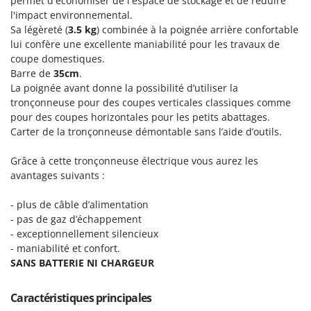
permet d'économiser de l'espace de stockage et de réduire
Perches Élagueuses
Francini
l'impact environnemental.
Pétrins à Spirale
Sa légèreté (
3.5 kg
) combinée à la poignée arrière confortable
G
lui confère une excellente maniabilité pour les travaux de
Piscines
G3 Ferrari
coupe domestiques.
Planteuses de pommes de terre pour tracteur
Gardena
Barre de
35cm
.
Plateaux de coupe pour tracteur
La poignée avant donne la possibilité d’utiliser la
Garofalo
tronçonneuse pour des coupes verticales classiques comme
Plumeuses
GeoTech
pour des coupes horizontales pour les petits abattages.
Pompes d'irrigation à tracteur
Carter de la tronçonneuse démontable sans l’aide d’outils.
GeoTech Pro
Pompes de transfert
Gierre
Grâce à cette tronçonneuse électrique vous aurez les
Pompes immergées électriques
avantages suivants :
Ginko - MGM
Postes à souder
Gipeco
- plus de câble d’alimentation
Poussoirs à saucisse
Girmi
- pas de gaz d’échappement
Power Stations - Batteries - Centrales électriques portables
- exceptionnellement silencieux
GRAEF
- maniabilité et confort.
Presses à pellets
Gre
SANS BATTERIE NI CHARGEUR
Pressoirs à fruits
GreenBay
Pressoirs à Raisin
Caractéristiques principales
Greenworks