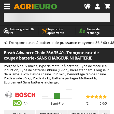
-1
Retour gratuit 30
Réparation
Pièces de
A
A
jrs
après‑vente
rechange
Abris de jardin
ABAC
<
Accessoires pour tracteurs tondeuses autoportés
AgriEuro Premium
Tronçonneuses à batterie de puissance moyenne 36 / 40 / 48
Aérateurs Scarificateurs pour gazon
AgriEuro TOP-LINE
Bosch AdvancedChain 36V-35-40 - Tronçonneuse de
Arracheuses de pommes de terre pour tracteur
AGT
coupe à batterie - SANS CHARGEUR NI BATTERIE
Aspirateurs - Balais Électriques
Aima
Poignée À deux mains, Type de moteur À batterie, Type de moteur à
induction, Type de batterie Lithium (Li-Ion), Barre standard, Longueur
Aspirateurs à cendres
Airmec
de la lame 35 cm, Pas de chaîne 3/8'' mini, Démontage rapide chaîne,
Poids à vide 3.5 kg, Poids 4.2 kg, Batterie partagée Multi-outils,
Aspirateurs à feuilles sur roues
AL-KO
Équipement Sans batterie ni chargeur
Aspirateurs de piscine
ALA 2000
Aspirateurs Multifonctions
Alce
Atomiseurs agricoles pour tracteurs
Alpina
7,6
Semi-Pro
(2)
5,0/5
Atomiseurs pour traitements
Ama
ID
: 111940
MPN: 06008B8601
EAN: 4059952514291
R-19