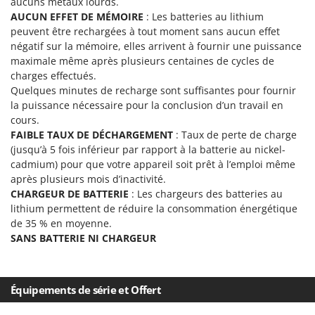
aucuns métaux lourds.
Oriental Koshin
AUCUN EFFET DE MÉMOIRE
: Les batteries au lithium
Outdoorchef
peuvent être rechargées à tout moment sans aucun effet
négatif sur la mémoire, elles arrivent à fournir une puissance
P
maximale même après plusieurs centaines de cycles de
Palazzetti
charges effectués.
Quelques minutes de recharge sont suffisantes pour fournir
Palumbo Pavi
la puissance nécessaire pour la conclusion d’un travail en
Partisani
cours.
Paterlini
FAIBLE TAUX DE DÉCHARGEMENT
: Taux de perte de charge
(jusqu’à 5 fois inférieur par rapport à la batterie au nickel-
Philips
cadmium) pour que votre appareil soit prêt à l’emploi même
Pramac
après plusieurs mois d’inactivité.
CHARGEUR DE BATTERIE
: Les chargeurs des batteries au
Prismafood
lithium permettent de réduire la consommation énergétique
de 35 % en moyenne.
R
R.G.V.
SANS BATTERIE NI CHARGEUR
Rato
Reber
Équipements de série et Offert
Redback