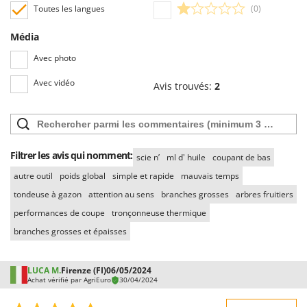
Worx
Toutes les langues
(0)
Y
Média
Yard Force
Avec photo
Z
Avec vidéo
Zanon
Avis trouvés:
2
Zephir
ZGrills
Zodiac
Filtrer les avis qui nomment:
scie n’
ml d' huile
coupant de bas
Zomax
autre outil
poids global
simple et rapide
mauvais temps
tondeuse à gazon
attention au sens
branches grosses
arbres fruitiers
performances de coupe
tronçonneuse thermique
branches grosses et épaisses
LUCA M.
Firenze (FI)
06/05/2024
Achat vérifié par AgriEuro
30/04/2024