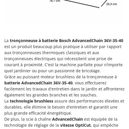
Groupes électrogènes
E
Gyrobroyeurs à lame pour tracteur
EcoFlow
Edilmark
H
Haches - Cognées et Hachettes
Effeuno
Hachoirs à viande
Einhell
La
tronçonneuse à batterie Bosch AdvancedChain 36V-35-40
Herses à Dents
est un produit beaucoup plus pratique à utiliser par rapport
Elegen
aux tronçonneuses thermiques classiques et aux
Herses Rotatives
Energy Gruppi
tronçonneuses électriques qui nécessitent une prise de
courant à proximité. C'est la machine parfaite pour n’importe
Enotecnica Pillan
L
quel jardinier ou pour un passionné de bricolage.
Lames à neige
Eschenfelder
Grâce au puissant moteur brushless de la tronçonneuse à
Lames niveleuses pour tracteur
EuroMech
batterie AdvancedChain 36V-35-40
, vous effectuerez
Lave-vitres
facilement les travaux d'entretien dans le jardin et affronterez
Eurosystems
également les grandes branches et les souches.
Lieuses électriques pour vignes
La
technologie brushless
assure des performances élevées et
F
durables, elle élimine le besoin d'entretien et garantit une
FAC
M
plus grande efficacité énergétique.
Machines à pâtes
Fama Industrie
De plus, la scie à chaîne
AdvancedChain
est équipée de la
Machines de nettoyage pour panneaux photovoltaïques et surfaces vitrées
Famag
technologie de réglage de la
vitesse OptiCut
, qui empêche