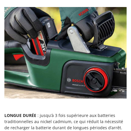
Master
Mastercook
Masterpro
McCulloch
MCH
Michelin
Mille
Minox
Mockmill
More than chef
MOSA
MOVA
Mowox
LONGUE DURÉE
: jusqu’à 3 fois supérieure aux batteries
MTD
traditionnelles au nickel cadmium, ce qui réduit la nécessité
de recharger la batterie durant de longues périodes d’arrêt.