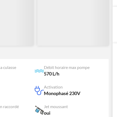
a culasse
Débit horaire max pompe
570 L/h
Activation
Monophasé 230V
n raccordé
Jet moussant
oui