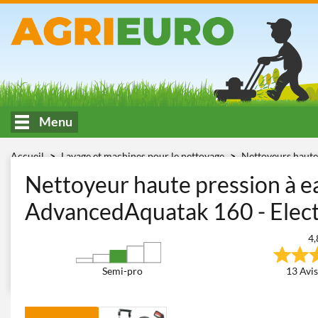
Menu
Accueil
Lavage et machines pour le nettoyage
Nettoyeurs haute
180 bars)
Bosch AdvancedAquatak 160
Nettoyeur haute pression à 
AdvancedAquatak 160 - Elect
4,
Semi-pro
13 Avis