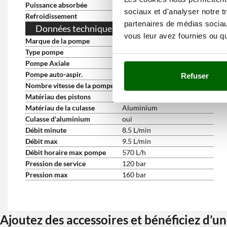
Puissance absorbée
2.6 Kw
sociaux et d'analyser notre t
Refroidissement
à l'air
partenaires de médias sociaux
Données techniques de la pompe
vous leur avez fournies ou qu'
Marque de la pompe
BOSCH
Type pompe
à 4 pistons en ligne
Pompe Axiale
oui
Pompe auto-aspir.
oui
Refuser
Nombre vitesse de la pompe
1
Matériau des pistons
Acier
Matériau de la culasse
Aluminium
Culasse d'aluminium
oui
Débit minute
8.5 L/min
Débit max
9.5 L/min
Débit horaire max pompe
570 L/h
Pression de service
120 bar
Pression max
160 bar
Ajoutez des accessoires et bénéficiez d’u