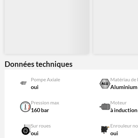
Données techniques
Pompe Axiale
Matériau de l
oui
Aluminium
Pression max
Moteur
160 bar
à induction
Sur roues
Enrouleur no
oui
oui