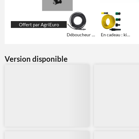
Offert par AgriEuro
Déboucheur 15 m + 4 adaptateurs pour nettoyeur haute pression
En cadeau : kit de raccordement hydraulique
Version disponible