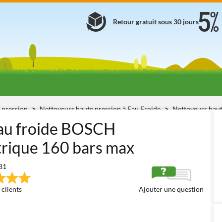
Retour gratuit sous 30 jours
 pression
Nettoyeurs haute pression à Eau Froide
Nettoyeurs haut
eau froide BOSCH
rique 160 bars max
81
 clients
Ajouter une question