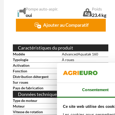
Pompe auto-aspir.
Poids
oui
23.4 kg
Ajouter au Comparatif
Caractéristiques du produit
Modèle
AdvancedAquatak 160
Typologie
À roues
Activation
Monophasé 230V
Fonction
À eau froide
Distribution détergent
à basse pression
Sur roues
oui
Pays de fabrication
Chine
Consentement
Données techniques du moteur
Type de moteur
Électrique monophasé
Moteur
à induction
Ce site web utilise des cook
Vitesse de rotation
2800 RPM
Les cookies nous permettent d