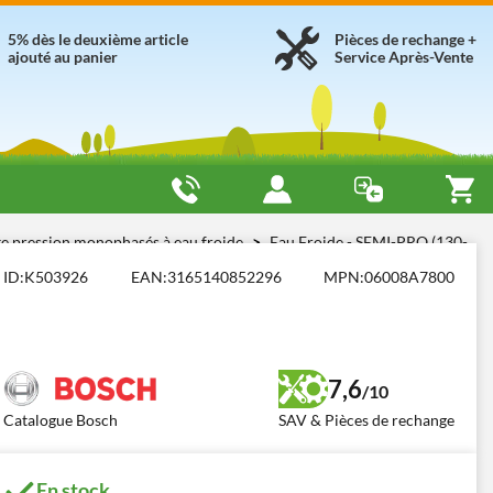
5% dès le deuxième article
Pièces de rechange +
ajouté au panier
Service Après-Vente
e pression monophasés à eau froide
Eau Froide - SEMI-PRO (130-
ID:
K503926
EAN:
3165140852296
MPN:
06008A7800
7,6
/10
Catalogue Bosch
SAV & Pièces de rechange
En stock