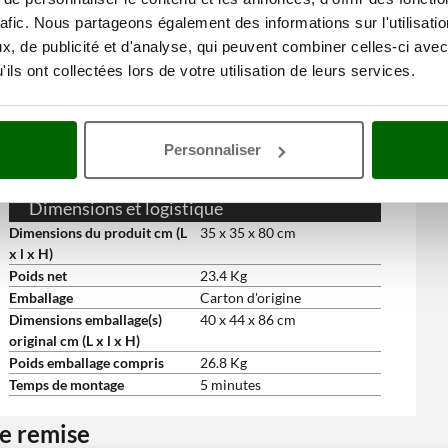
Accessoires de série et gratuits
rafic. Nous partageons également des informations sur l'utilisati
Pistolet
oui
, de publicité et d'analyse, qui peuvent combiner celles-ci avec
Pistolet professionnel
oui
ils ont collectées lors de votre utilisation de leurs services.
Lance avec jet réglable
oui
Buse Rotative
oui
Tuyau haute pression pour
8 m
pistolet
Personnaliser
Longueur tuyau
8 m
Manuel d'utilisation
Oui
Dimensions et logistique
Dimensions du produit cm (L
35 x 35 x 80 cm
x l x H)
Poids net
23.4 Kg
Emballage
Carton d'origine
Dimensions emballage(s)
40 x 44 x 86 cm
original cm (L x l x H)
Poids emballage compris
26.8 Kg
Temps de montage
5 minutes
ne remise