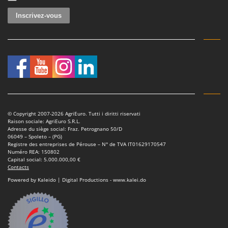
Scies alternatives à batterie
Intex
Scies de jardin télescopiques
Italyco
Sécateurs électriques à batterie
ITM
Sécateurs et Échenilloirs manuels
J
Sécateurs pneumatiques
JOLLY ITALIA
Semoirs et Épandeurs d'engrais
K
Socs pour tracteur
KAAZ
Souffleurs aspirateurs pour Feuilles
Karcher
© Copyright 2007-2026 AgriEuro. Tutti i diritti riservati
Raison sociale: AgriEuro S.R.L.
Soufreuses - Poudreuses à dos
Kasco
Adresse du siège social: Fraz. Petrognano 50/D
06049 – Spoleto – (PG)
Soufreuses - Poudreuses pour tracteur
Kemper
Registre des entreprises de Pérouse – N° de TVA IT01629170547
Numéro REA: 150802
Keter
Capital social: 5.000.000,00 €
T
Contacts
Taille-haies
KitchenAid
Powered by Kaleido | Digital Productions - www.kalei.do
Taille-haies à bras pour tracteur
Komo
Tarières
L
Tondeuses à Gazon
Laica