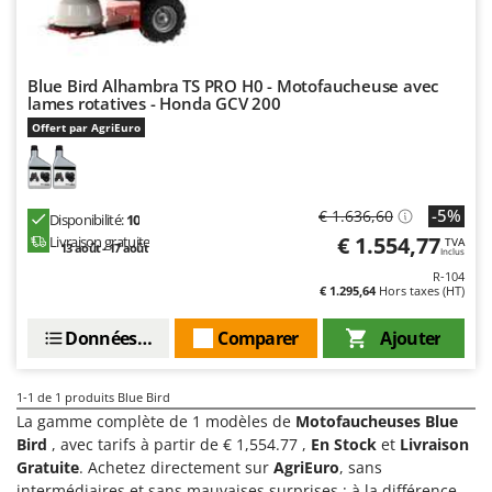
Chaudrons électriques pour polenta
Barbieri
Cisailles à gazon à batterie
Batavia
Cisailles taille-haies manuelles
Benassi
Blue Bird Alhambra TS PRO H0 - Motofaucheuse avec
lames rotatives - Honda GCV 200
Climatiseurs
Beper
Offert par AgriEuro
Compresseurs d'air électriques
Berkel
Compresseurs pour la récolte des olives et la taille
Bernardi
Coupe-bordures - Trimmers
Bertolini Pumps
-5%
€ 1.636,60
Disponibilité:
10
€ 1.554,77
Livraison gratuite
TVA
Coupe-branches
Besser Vacuum
13 août - 17 août
Inclus
Couveuses à œufs
R-104
Bestway
€ 1.295,64
Hors taxes (HT)
Cultivateurs Tiller à ressorts - Extirpateurs
Beta tools
Données techniques
Comparer
Ajouter
Bissell
D
Débroussailleuses
Black & Decker
1-1
de 1 produits Blue Bird
Décompacteurs agricoles
BlackStone
La gamme complète de 1 modèles de
Motofaucheuses Blue
Découpeurs plasma
Bird
, avec tarifs à partir de € 1,554.77 ,
En Stock
et
Livraison
Blue Bird
Gratuite
. Achetez directement sur
AgriEuro
, sans
Déplaqueuses de gazon
Bomet
intermédiaires et sans mauvaises surprises : à la différence