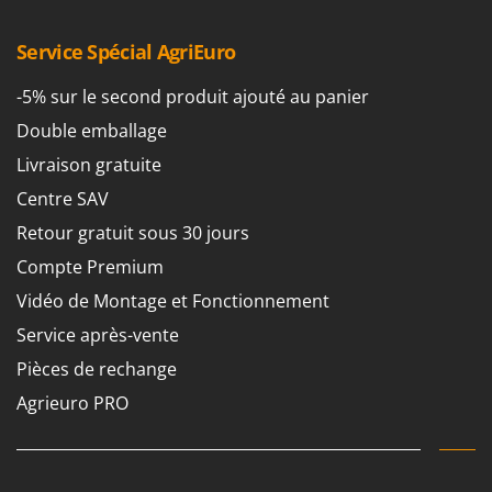
Machines pour la transformation des fruits
Famur
Machines sous vide
Service Spécial AgriEuro
FARMER
Motobineuses
FBC
-5% sur le second produit ajouté au panier
Motoculteurs
Ferrari Group
Double emballage
Motofaucheuses
Ferroni
Livraison gratuite
Motopompes pour irrigation
Ferrua
Centre SAV
Moulins à céréales électriques
FIAC
Retour gratuit sous 30 jours
Moulins à farine
FIEM
Compte Premium
Fimar
N
Vidéo de Montage et Fonctionnement
Nettoyeurs et Balais à vapeur
FINI
Service après-vente
Nettoyeurs haute pression
Fiorentini
Pièces de rechange
Nettoyeurs tapis, moquettes et tapisseries
Fiskars
Agrieuro PRO
Flymo
P
Peignes vibreurs et Secoueurs à olives
Fontana Forni
Pelles rétros pour tracteur
Forest Master