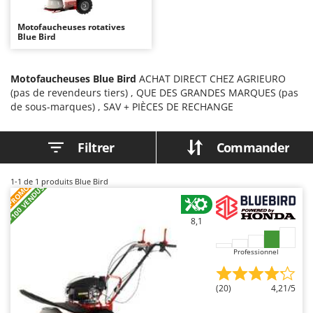
Autolaveuses
Ambrogio Robot
Motofaucheuses rotatives
Autres produits
Annovi Reverberi
Blue Bird
ANTHBOT
B
Balayeuses
Archman
Motofaucheuses Blue Bird
ACHAT DIRECT CHEZ AGRIEURO
(pas de revendeurs tiers) , QUE DES GRANDES MARQUES (pas
Bancs de scie pour le bois - Scies à bûches
Arco
de sous-marques) , SAV + PIÈCES DE RECHANGE
Barbecues
Ardes
Bennes pour tracteur
Argo
Filtrer
Commander
Brosses pour sols extérieurs
Ariete
Brouettes à moteur
Artus
1-1
de 1 produits Blue Bird
PROMO
+100 VENDUS
Broyeurs à axe horizontal pour tracteur
Attila
Broyeurs de branches et végétaux
Ausonia
8,1
Butteurs pour tracteur
Awelco
Professionnel
C
B
Chargeurs de batterie - Démarreurs
Baesso
(20)
4,21/5
Charrues pour tracteur
Bahco