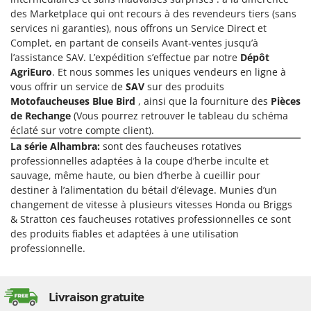
Désherbeurs thermiques et mécaniques
Bosch
des Marketplace qui ont recours à des revendeurs tiers (sans
services ni garanties), nous offrons un Service Direct et
Déshumidificateurs
Brumi
Complet, en partant de conseils Avant-ventes jusqu’à
Draineuses
BullMach
l’assistance SAV. L’expédition s’effectue par notre
Dépôt
AgriEuro
. Et nous sommes les uniques vendeurs en ligne à
E
C
vous offrir un service de
SAV
sur des produits
Échelles en aluminium
C.EL.ME.
Motofaucheuses Blue Bird
, ainsi que la fourniture des
Pièces
Effaroucheurs d'oiseaux
Calory Forni
de Rechange
(Vous pourrez retrouver le tableau du schéma
éclaté sur votre compte client).
Effeuilleuses pour olives
Campagnola
La série Alhambra:
sont des faucheuses rotatives
Égreneuses à maïs
Campingaz
professionnelles adaptées à la coupe d’herbe inculte et
Électropompes pour la maison et le jardin
sauvage, même haute, ou bien d’herbe à cueillir pour
Castelgarden
destiner à l’alimentation du bétail d’élevage. Munies d’un
Éleveuses artificielles pour poussins
Castellari
changement de vitesse à plusieurs vitesses Honda ou Briggs
Enfouisseurs de pierres
Ceccato Olindo
& Stratton ces faucheuses rotatives professionnelles ce sont
des produits fiables et adaptées à une utilisation
Enrouleurs de filets pour olives
Char-Broil
professionnelle.
Épareuses pour tracteur
Classe
Épépineuses
Clementi
Livraison gratuite
Équipements de protection des voies respiratoires
Cofra