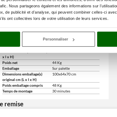
Hauteur du timon réglable
oui
rafic. Nous partageons également des informations sur l'utilisati
Manche(s)
Oui
, de publicité et d'analyse, qui peuvent combiner celles-ci avec
repliable(s)/démontable(s)
ils ont collectées lors de votre utilisation de leurs services.
Accessoires de série et gratuits
Flacon d'huile moteur offert
2
Set clés d'entretien
Oui
Manuel d'utilisation
Oui
Personnaliser
Dimensions et logistique
Dimensions du produit cm (L
120x55x110 cm
x l x H)
Poids net
44 Kg
Emballage
Sur palette
Dimensions emballage(s)
100x64x70 cm
original cm (L x l x H)
Poids emballage compris
48 Kg
Temps de montage
30 minutes
ne remise