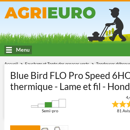
Menu
Accueil
Fauchage et Tonte des espaces verts
Tondeuses débrous
Blue Bird FLO Pro Speed 6HO GCV 200
Blue Bird FLO Pro Speed 6HO
thermique - Lame et fil - Ho
4,
Semi-pro
81 Avis