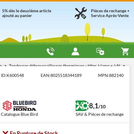
5% dès le deuxième article
Pièces de rechange +
ajouté au panier
Service Après-Vente
me
Tondeuses débroussailleuses thermiques - têtes à lame + à fil
ID:
K600548
EAN:
8025518344189
MPN:
882140
8,1
/10
Catalogue Blue Bird
SAV & Pièces de rechange
En Rupture de Stock