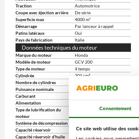
Traction
Automotrice
Coupe avec éjection arrière
De série
Superficie max
4000 m²
Démarrage
Par lanceur à rappel
Patins latéraux
Oui
Pays de fabrication
Italie
Données techniques du moteur
Marque du moteur
Honda
Modèle de moteur
GCV 200
Type de moteur
4 temps
Cylindrée
201 cm³
Nombre de cylindres
monocylindre
Puissance nominale
6.5 HP
Carburant
Essence
Alimentation
À cames en tête
Consentement
Type de lubrification du
À bain d'huile
moteur
Système de décompression
Automatique
Ce site web utilise des cook
Capacité réservoir
0.9 L
Capacité réservoir d'huile
0.4 L
Les cookies nous permettent d