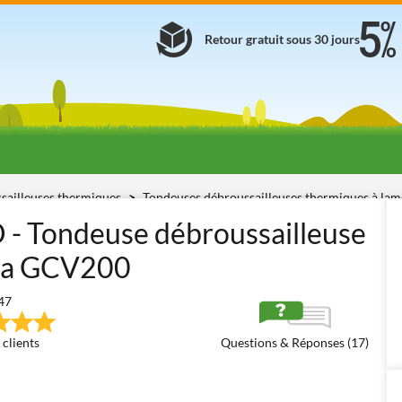
Retour gratuit sous 30 jours
sailleuses thermiques
Tondeuses débroussailleuses thermiques à la
 - Tondeuse débroussailleuse
nda GCV200
47
 clients
Questions & Réponses (17)