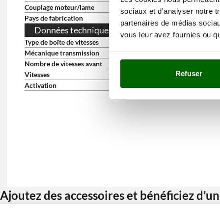
Couplage moteur/lame
Par courroie intermédiaire
sociaux et d'analyser notre t
Pays de fabrication
Japon
partenaires de médias sociaux
Données techniques de la transmission
vous leur avez fournies ou qu'
Type de boîte de vitesses
Mécanique à vitesses
Mécanique transmission
À engrenages à bain d'huile
Nombre de vitesses avant
3
Refuser
Vitesses
3
Activation
Poignée sur le guidon
Ajoutez des accessoires et bénéficiez d’u