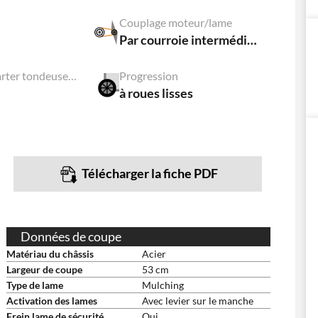
Couplage moteur/lame
Par courroie intermédiaire
Accessoire carter tondeuse débroussailleuse
Progression
à roues lisses
Télécharger la fiche PDF
Données de coupe
Matériau du châssis
Acier
Largeur de coupe
53 cm
Type de lame
Mulching
Activation des lames
Avec levier sur le manche
Frein lame de sécurité
Oui