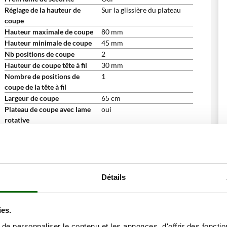
Réglage de la hauteur de
Sur la glissière du plateau
coupe
Hauteur maximale de coupe
80 mm
Hauteur minimale de coupe
45 mm
Nb positions de coupe
2
Hauteur de coupe tête à fil
30 mm
Nombre de positions de
1
coupe de la tête à fil
Largeur de coupe
65 cm
Plateau de coupe avec lame
oui
rotative
Hauteur de coupe réglable
oui
Équipement
Accessoire carter tondeuse
de série
débroussailleuse
Détails
Accessoire tête à fil
De série
Direction assistée
non
Démarrage par lanceur (avec
Oui
ies.
corde)
Dimensions des roues arrière
410 mm
e personnaliser le contenu et les annonces, d'offrir des fonctio