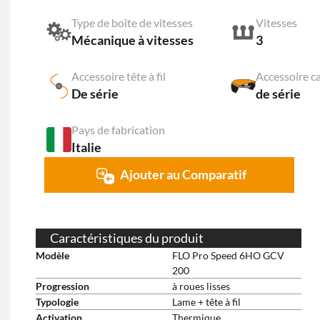
Type de boîte de vitesses
Vitesses
Mécanique à vitesses
3
Accessoire tête à fil
De série
de série
Pays de fabrication
Italie
Ajouter au Comparatif
Caractéristiques du produit
Modèle
FLO Pro Speed 6HO GCV
200
Progression
à roues lisses
Typologie
Lame + tête à fil
Activation
Thermique