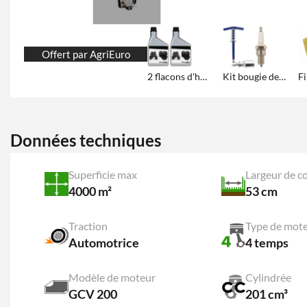
Offert par AgriEuro
2 flacons d'huile de 600 ml
Kit bougie de rechange
Données techniques
Superficie max
Largeur de c
4000 m²
53 cm
Traction
Type de mot
Automotrice
4 temps
Modèle de moteur
Cylindrée
GCV 200
201 cm³