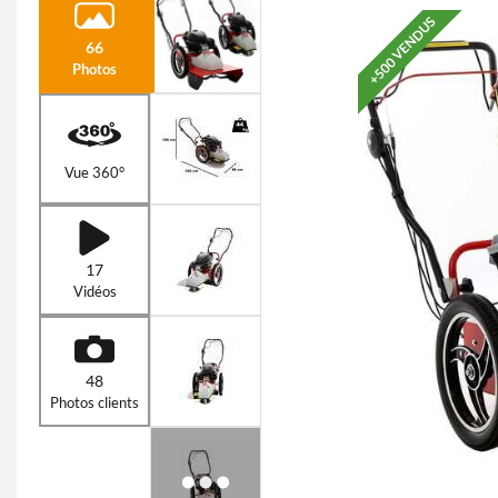
+500 VENDUS
66
Photos
Vue 360°
17
Vidéos
48
Photos clients