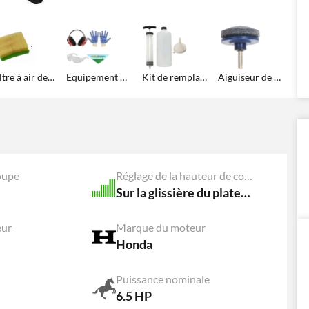
Filtre à air de rechange
Equipement de Protection: Lunettes, gants, casque et bandana Agrieuro !
Kit de remplacement huile moteur
Aiguiseur de lames
oupe
Réglage de la hauteur de coupe
Sur la glissière du plateau
eur
Marque du moteur
Honda
Puissance nominale
6.5 HP