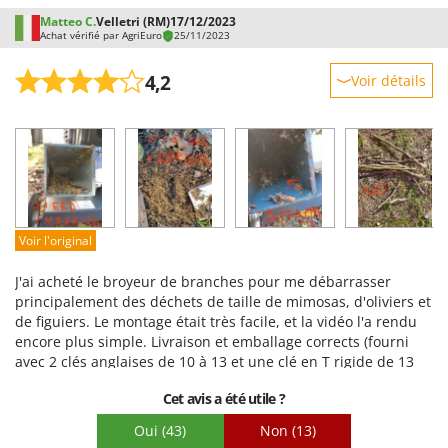
Matteo C.
Velletri (RM)
17/12/2023
Achat vérifié par AgriEuro
25/11/2023
4,2
Voir détails
Robustesse
Prestations
Facilité d'utilisation
Qualité / Prix
Facilité de montage
Voir l'original
Emballage
J'ai acheté le broyeur de branches pour me débarrasser
principalement des déchets de taille de mimosas, d'oliviers et
de figuiers. Le montage était très facile, et la vidéo l'a rendu
encore plus simple. Livraison et emballage corrects (fourni
avec 2 clés anglaises de 10 à 13 et une clé en T rigide de 13
(de nombreux boulons ne sont pas utilisables avec cette clé ;
Cet avis a été utile ?
une clé à cliquet articulée aurait été idéale, mais on ne peut
pas tout avoir). Le produit : il ne répond que partiellement à
Oui
(43)
Non
(13)
mes besoins, malgré l'indication d'un diamètre maximal de