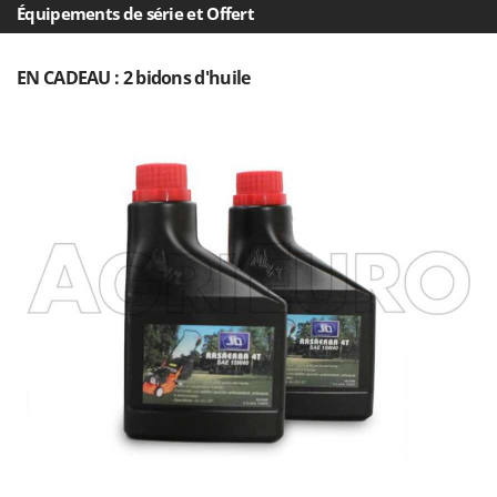
Troy-Bilt
Équipements de série et Offert
U
Udor
EN CADEAU : 2 bidons d'huile
Unger
V
Verdemax
Vesco
Volpi
W
Waldner
Weber
WIDU
Wiper EcoRobot
Wolf Garten
Wortex