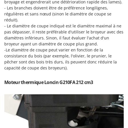
Perches Élagueuses
broyage et engendrerait une détérioration rapide des lames).
Francini
- Les branches doivent être de préférence longilignes,
Pétrins à Spirale
régulières et sans nœud (sinon le diamètre de coupe se
G
Piscines
réduit).
G3 Ferrari
- Le diamètre de coupe indiqué est le diamètre maximal à ne
Planteuses de pommes de terre pour tracteur
Gardena
pas dépasser, il reste préférable d'utiliser le broyeur avec des
Plateaux de coupe pour tracteur
diamètres inférieurs. Sinon, il faut évaluer l'achat d'un
Garofalo
broyeur ayant un diamètre de coupe plus grand.
Plumeuses
GeoTech
-Le diamètre de coupe peut varier en fonction de la
Pompes d'irrigation à tracteur
GeoTech Pro
consistance du bois (par exemple, l'olivier, le prunier, le
Pompes de transfert
pêcher sont des bois très durs, ils peuvent donc réduire la
Gierre
capacité de coupe des broyeurs).
Pompes immergées électriques
Ginko - MGM
Postes à souder
Gipeco
Moteur thermique Loncin G210FA 212 cm3
Poussoirs à saucisse
Girmi
Power Stations - Batteries - Centrales électriques portables
GRAEF
Presses à pellets
Gre
Pressoirs à fruits
GreenBay
Pressoirs à Raisin
Greenworks