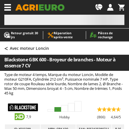
-1
Retour gratuit 30
Réparation
Pièces de
A
A
jrs
après‑vente
rechange
Abris de jardin
ABAC
<
Accessoires pour tracteurs tondeuses autoportés
AgriEuro Premium
Avec moteur Loncin
Aérateurs Scarificateurs pour gazon
AgriEuro TOP-LINE
Blackstone GBK 600 - Broyeur de branches - Moteur à
Arracheuses de pommes de terre pour tracteur
AGT
essence 7 CV
Aspirateurs - Balais Électriques
Aima
Type de moteur 4 temps, Marque du moteur Loncin, Modèle de
moteur G210FA, Cylindrée 212 cm³, Puissance nominale 7 HP, Type
Aspirateurs à cendres
Airmec
rotor de coupe Rouleau série lourde, Nombre de lames 2, Ø Branche -
Max 50 mm, Dimensions broyat 4 - 5 cm, Nombre de trémies 1, Poids
Aspirateurs à feuilles sur roues
AL-KO
45 kg
Aspirateurs de piscine
ALA 2000
Aspirateurs Multifonctions
Alce
Atomiseurs agricoles pour tracteurs
Alpina
7,9
Hobby
(866)
4,64/5
Atomiseurs pour traitements
Ama
ID
: K503299
MPN: GBK 600
EAN: 8053435090711
R-35