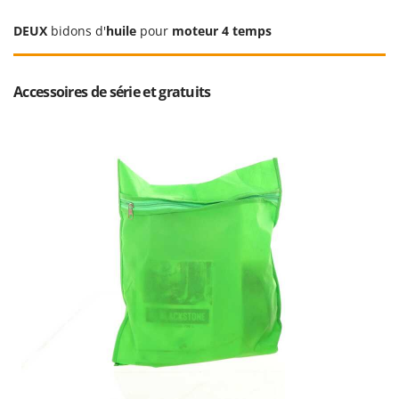
Worx
DEUX
bidons d'
huile
pour
moteur 4 temps
Y
Yard Force
Accessoires de série et gratuits
Z
Zanon
Zephir
ZGrills
Zodiac
Zomax