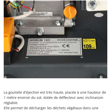
Seven Italy
Shark
Silky
Simatech
Sirman
Skil
Smartwood
Smeg
Snapper
Solidur
Spice Electronics
Spiralmac
Spring Protezione
La goulotte d'éjection est très haute, placée à une hauteur de
1 mètre environ du sol, dotée de déflecteur avec inclinaison
Spyro
réglable.
Stanley
Elle permet de décharger les déchets végétaux dans une