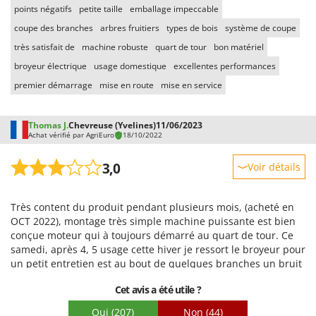
points négatifs
petite taille
emballage impeccable
coupe des branches
arbres fruitiers
types de bois
système de coupe
très satisfait de
machine robuste
quart de tour
bon matériel
broyeur électrique
usage domestique
excellentes performances
premier démarrage
mise en route
mise en service
Thomas J.
Chevreuse (Yvelines)
11/06/2023
Achat vérifié par AgriEuro
18/10/2022
3,0
Voir détails
Robustesse
Très content du produit pendant plusieurs mois, (acheté en
Prestations
OCT 2022), montage très simple machine puissante est bien
Facilité d'utilisation
conçue moteur qui à toujours démarré au quart de tour. Ce
samedi, après 4, 5 usage cette hiver je ressort le broyeur pour
Qualité / Prix
un petit entretien est au bout de quelques branches un bruit
Facilité de montage
métallique énorme ce produit puis le moteur ce coupe. Je
Cet avis a été utile ?
démonte le carter moteur pour voir ce qui si passe et
Emballage
découvre une des deux lames arraché net les deux vis ont
Oui
(207)
Non
(44)