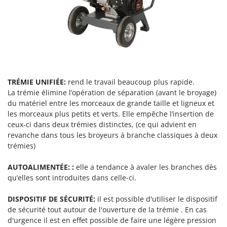
N
New O.M.R.A.
Nilfisk
Ninja
Novatec
Novital
NuAir
TRÉMIE UNIFIÉE:
rend le travail beaucoup plus rapide.
La trémie élimine l’opération de séparation (avant le broyage)
NuovaFac
du matériel entre les morceaux de grande taille et ligneux et
les morceaux plus petits et verts. Elle empêche l’insertion de
O
ceux-ci dans deux trémies distinctes, (ce qui advient en
Officine Savioli
revanche dans tous les broyeurs à branche classiques à deux
Oliviero
trémies)
Olix
AUTOALIMENTÉE: :
elle a tendance à avaler les branches dès
OMA
qu’elles sont introduites dans celle-ci.
Omas
DISPOSITIF DE SÉCURITÉ:
il est possible d'utiliser le dispositif
Ompagrill
de sécurité tout autour de l'ouverture de la trémie . En cas
Ooni
d'urgence il est en effet possible de faire une légère pression