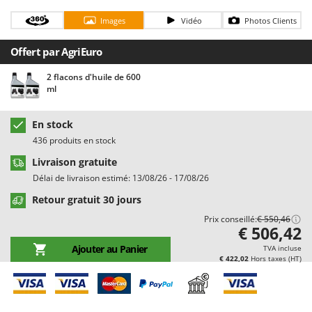
Chaudrons électriques pour polenta
Barbieri
Images
Vidéo
Photos Clients
Cisailles à gazon à batterie
Batavia
Cisailles taille-haies manuelles
Offert par AgriEuro
Benassi
Climatiseurs
Beper
2 flacons d'huile de 600
ml
Compresseurs d'air électriques
Berkel
Compresseurs pour la récolte des olives et la taille
Bernardi
En stock
Coupe-bordures - Trimmers
Bertolini Pumps
436 produits en stock
Coupe-branches
Besser Vacuum
Livraison gratuite
Couveuses à œufs
Bestway
Délai de livraison estimé: 13/08/26 - 17/08/26
Cultivateurs Tiller à ressorts - Extirpateurs
Beta tools
Retour gratuit 30 jours
Bissell
Prix conseillé:
€ 550,46
D
€ 506,42
Débroussailleuses
Black & Decker
Ajouter au Panier
TVA incluse
Décompacteurs agricoles
€ 422,02
Hors taxes (HT)
BlackStone
Découpeurs plasma
Blue Bird
Déplaqueuses de gazon
Bomet