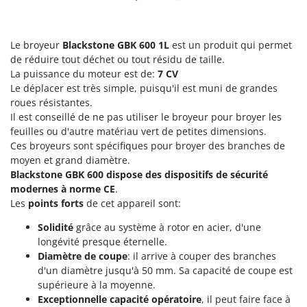
Groupes électrogènes
E
Gyrobroyeurs à lame pour tracteur
EcoFlow
Le broyeur
Blackstone GBK 600 1L
est un produit qui permet
Edilmark
H
de réduire tout déchet ou tout résidu de taille.
Haches - Cognées et Hachettes
Effeuno
La puissance du moteur est de:
7 CV
Le déplacer est très simple, puisqu'il est muni de grandes
Hachoirs à viande
Einhell
roues résistantes.
Herses à Dents
Elegen
Il est conseillé de ne pas utiliser le broyeur pour broyer les
Herses Rotatives
feuilles ou d'autre matériau vert de petites dimensions.
Energy Gruppi
Ces broyeurs sont spécifiques pour broyer des branches de
Enotecnica Pillan
L
moyen et grand diamètre.
Lames à neige
Blackstone GBK 600 dispose des dispositifs de sécurité
Eschenfelder
modernes à norme CE
.
Lames niveleuses pour tracteur
EuroMech
Les
points forts
de cet appareil sont:
Lave-vitres
Eurosystems
Solidité
grâce au système à rotor en acier, d'une
Lieuses électriques pour vignes
longévité presque éternelle.
F
FAC
Diamètre de coupe
: il arrive à couper des branches
M
d'un diamètre jusqu'à 50 mm. Sa capacité de coupe est
Machines à pâtes
Fama Industrie
supérieure à la moyenne.
Machines de nettoyage pour panneaux photovoltaïques et surfaces vitrées
Famag
Exceptionnelle capacité opératoire
, il peut faire face à