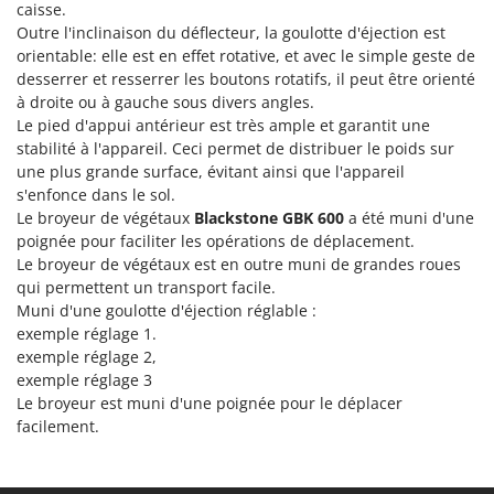
caisse.
Stiga
Outre l'inclinaison du déflecteur, la goulotte d'éjection est
Stocker
orientable: elle est en effet rotative, et avec le simple geste de
Sunseeker
desserrer et resserrer les boutons rotatifs, il peut être orienté
à droite ou à gauche sous divers angles.
Le pied d'appui antérieur est très ample et garantit une
T
Tecla
stabilité à l'appareil. Ceci permet de distribuer le poids sur
une plus grande surface, évitant ainsi que l'appareil
TecnoGen
s'enfonce dans le sol.
Tellarini Pompe
Le broyeur de végétaux
Blackstone GBK 600
a été muni d'une
Telwin
poignée pour faciliter les opérations de déplacement.
Le broyeur de végétaux est en outre muni de grandes roues
Tenco
qui permettent un transport facile.
Tineco
Muni d'une goulotte d'éjection réglable :
exemple réglage 1.
Titania
exemple réglage 2,
Tornado
exemple réglage 3
Le broyeur est muni d'une
poignée
pour le déplacer
Tre Spade
facilement.
Trev - Abrek - TecnoVIR
Trotec