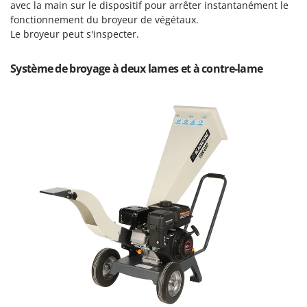
avec la main sur le dispositif pour arrêter instantanément le
Oriental Koshin
fonctionnement du broyeur de végétaux.
Outdoorchef
Le broyeur peut s'inspecter.
P
Système de broyage à deux lames et à contre-lame
Palazzetti
Palumbo Pavi
Partisani
Paterlini
Philips
Pramac
Prismafood
R
R.G.V.
Rato
Reber
Redback