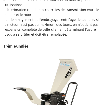
Master
l'utilisation;
Mastercook
- détérioration rapide des courroies de transmission entre le
moteur et le rotor;
Masterpro
- endommagement de l'embrayage centrifuge de laquelle, si
McCulloch
le moteur n'est pas au maximum des tours, on n'obtient pas
l'expansion complète de celle-ci en en déterminant l'usure
MCH
jusqu'à se brûler et doit être remplacée;
Michelin
Mille
Trémie unifiée
Minox
Mockmill
More than chef
MOSA
MOVA
Mowox
MTD