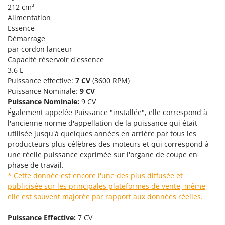
Scies alternatives à batterie
212 cm³
Intex
Scies de jardin télescopiques
Alimentation
Italyco
Essence
Sécateurs électriques à batterie
ITM
Démarrage
Sécateurs et Échenilloirs manuels
par cordon lanceur
J
Capacité réservoir d'essence
Sécateurs pneumatiques
JOLLY ITALIA
3.6 L
Semoirs et Épandeurs d'engrais
Puissance effective:
7 CV
(3600 RPM)
K
Puissance Nominale:
9 CV
Socs pour tracteur
KAAZ
Puissance Nominale:
9 CV
Souffleurs aspirateurs pour Feuilles
Karcher
Également appelée Puissance "installée", elle correspond à
Soufreuses - Poudreuses à dos
l'ancienne norme d'appellation de la puissance qui était
Kasco
utilisée jusqu'à quelques années en arrière par tous les
Soufreuses - Poudreuses pour tracteur
Kemper
producteurs plus célèbres des moteurs et qui correspond à
une réelle puissance exprimée sur l'organe de coupe en
Keter
T
phase de travail.
Taille-haies
KitchenAid
* Cette donnée est encore l'une des plus diffusée et
Taille-haies à bras pour tracteur
Komo
publicisée sur les principales plateformes de vente, même
elle est souvent majorée par rapport aux données réelles.
Tarières
L
Tondeuses à Gazon
Laica
Puissance Effective:
7 CV