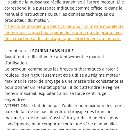
Tondeuses autoportées
Il s’agit de la puissance réelle transmise à l’arbre moteur. Elle
Lampacrescia - MGM
correspond à la puissance indiquée comme officielle dans le
Tondeuses débroussailleuses thermiques
Landxcape
manuel d’instructions ou sur les données techniques du
Trancheuses
producteur du moteur.
LAR Casalinghi
* C’est une donnée qui peut varier pour un même modèle de
Trancheuses de sol
Lavor
moteur par rapport au régime de rotation que le producteur
Transpalettes
Linea VZ
de la machine a décidé d’appliquer directement au moteur.
Treuils de débardage
Lisam
Le moteur est
FOURNI SANS HUILE
.
Tronçonneuses
Lotusgrill
Avant toute utilisation lire attentivement le manuel
d’utilisation.
V
M
Ce broyeur, comme tous les broyeurs thermiques à rotor à
Vêtements de Sécurité
M.A.I.BO.
rouleau, doit rigoureusement être utilisé au régime moteur
Vibroculteurs à tracteur
Macom
maximal; le rotor de broyage a une masse très consistante et
pour donner un résultat optimal, il doit atteindre le régime
Macte Ovens
moteur maximal, exploitant ainsi sa force centrifuge
Makita
engendrée.
ATTENTION: le fait de ne pas l'utiliser au maximum des tours,
MAMMAMIA
outre le fait de ne pas obtenir un broyage des branches
Marcato
maximal, et de ne pas réussir à broyer des diamètres plus
conséquents, peut comporter toute une série d'anomalies:
Marina Systems
- abaissement des tours ou extinction du moteur pendant