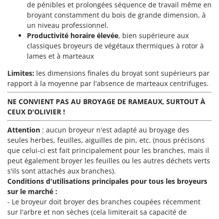
Machines pour la transformation des fruits
de pénibles et prolongées séquence de travail même en
Famur
broyant constamment du bois de grande dimension, à
Machines sous vide
FARMER
un niveau professionnel.
Motobineuses
Productivité horaire élevée
, bien supérieure aux
FBC
classiques broyeurs de végétaux thermiques à rotor à
Motoculteurs
Ferrari Group
lames et à marteaux
Motofaucheuses
Ferroni
Limites:
les dimensions finales du broyat sont supérieurs par
Motopompes pour irrigation
Ferrua
rapport à la moyenne par l'absence de marteaux centrifuges.
Moulins à céréales électriques
FIAC
NE CONVIENT PAS AU BROYAGE DE RAMEAUX, SURTOUT À
Moulins à farine
FIEM
CEUX D'OLIVIER !
Fimar
N
Attention
: aucun broyeur n'est adapté au broyage des
Nettoyeurs et Balais à vapeur
FINI
seules herbes, feuilles, aiguilles de pin, etc. (nous précisons
Nettoyeurs haute pression
que celui-ci est fait principalement pour les branches, mais il
Fiorentini
peut également broyer les feuilles ou les autres déchets verts
Nettoyeurs tapis, moquettes et tapisseries
Fiskars
s'ils sont attachés aux branches).
Conditions d'utilisations principales pour tous les broyeurs
Flymo
P
sur le marché :
Peignes vibreurs et Secoueurs à olives
Fontana Forni
- Le broyeur doit broyer des branches coupées récemment
Pelles rétros pour tracteur
sur l'arbre et non sèches (cela limiterait sa capacité de
Forest Master