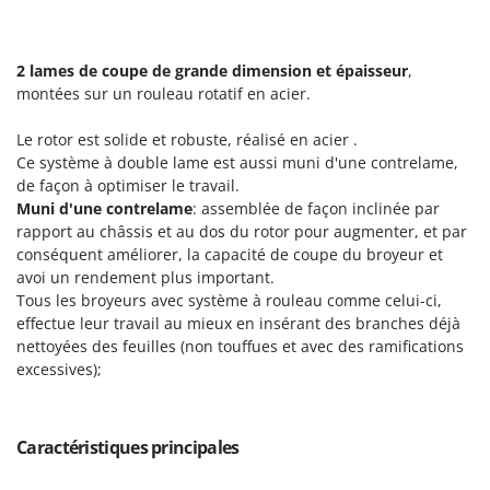
Resto Italia
Ribimex
2 lames de coupe
de grande dimension et épaisseur
,
Ripartrak
montées sur un rouleau rotatif en acier.
Ritter
Le rotor est solide et robuste, réalisé en acier .
River Systems
Ce système à double lame est aussi muni d'une contrelame,
Robomow
de façon à optimiser le travail.
Rossofuoco
Muni d'une contrelame
: assemblée de façon inclinée par
rapport au châssis et au dos du rotor pour augmenter, et par
Rover Pompe
conséquent améliorer, la capacité de coupe du broyeur et
Royal Food
avoi un rendement plus important.
Tous les broyeurs avec système à rouleau comme celui-ci,
Ryobi
effectue leur travail au mieux en insérant des branches déjà
nettoyées des feuilles (non touffues et avec des ramifications
S
S.T.P.
excessives);
Santos
Sbaraglia
Caractéristiques principales
Schnitzer