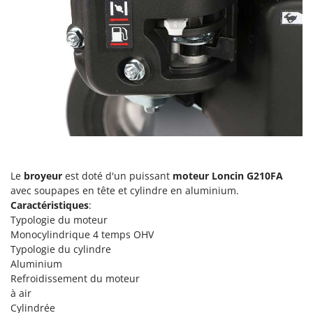
Pulvérisateurs
GRIFO
Pulvérisateurs portés
GVS
GYS
R
Rafraîchisseurs d'air par évaporation
H
Rampes de chargement en aluminium
Hailo
Râpes à fromage électriques
Helvi
Râteaux pour tracteur
Henx
Remplisseuses
HiKOKI
Robots nettoyeurs de piscine
Le
broyeur
est doté d'un puissant
moteur Loncin G210FA
Honda
avec soupapes en tête et cylindre en aluminium.
Robots Tondeuses
Caractéristiques
:
I
Rogneuses de souches
Idromatic
Typologie du moteur
Rouleaux pour tracteur
Monocylindrique 4 temps OHV
Il-Tec
Typologie du cylindre
Imperia
Aluminium
S
Scies à os
Refroidissement du moteur
Infaco
à air
Scies à Ruban
Intec
Cylindrée