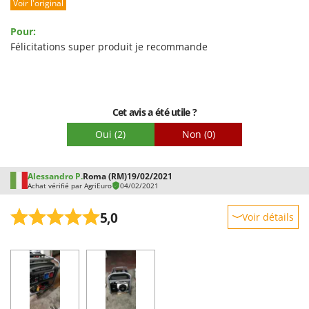
Voir l'original
Prestations
Facilité d'utilisation
Pour:
Qualité / Prix
Félicitations super produit je recommande
Facilité de montage
Emballage
Cet avis a été utile ?
Oui
(2)
Non
(0)
Alessandro P.
Roma (RM)
19/02/2021
Achat vérifié par AgriEuro
04/02/2021
5,0
Voir détails
Robustesse
Prestations
Facilité d'utilisation
Qualité / Prix