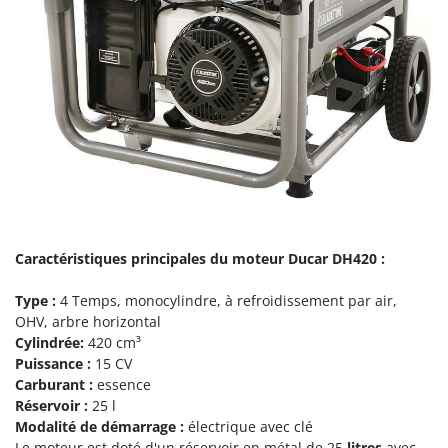
Tondeuses autoportées
Lampacrescia - MGM
Tondeuses débroussailleuses thermiques
Landxcape
Trancheuses
LAR Casalinghi
Trancheuses de sol
Lavor
Transpalettes
Linea VZ
Treuils de débardage
Lisam
Tronçonneuses
Lotusgrill
V
M
Vêtements de Sécurité
M.A.I.BO.
Caractéristiques principales du moteur Ducar DH420 :
Vibroculteurs à tracteur
Macom
Type :
4 Temps, monocylindre, à refroidissement par air,
Macte Ovens
OHV, arbre horizontal
Makita
Cylindrée:
420 cm³
Puissance :
15 CV
MAMMAMIA
Carburant :
essence
Marcato
Réservoir :
25 l
Modalité de démarrage
:
électrique avec clé
Marina Systems
Le moteur est doté d'un réservoir en métal de 25
litres
avec