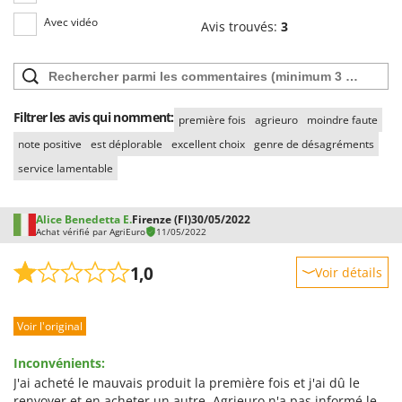
Avec vidéo
Avis trouvés:
3
Filtrer les avis qui nomment:
première fois
agrieuro
moindre faute
note positive
est déplorable
excellent choix
genre de désagréments
service lamentable
Alice Benedetta E.
Firenze (FI)
30/05/2022
Achat vérifié par AgriEuro
11/05/2022
1,0
Voir détails
Robustesse
Voir l'original
Prestations
Facilité d'utilisation
Inconvénients:
Qualité / Prix
J'ai acheté le mauvais produit la première fois et j'ai dû le
renvoyer et en acheter un autre. Agrieuro n'a pas informé le