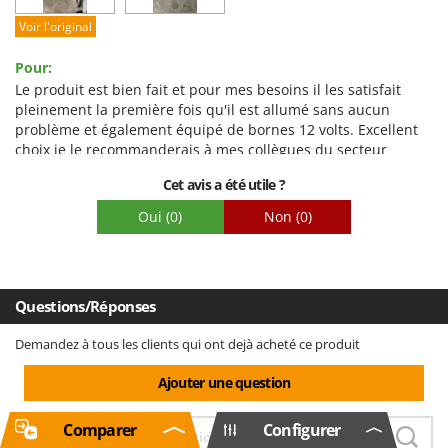
Facilité de montage
Voir l'original
Emballage
Pour:
Le produit est bien fait et pour mes besoins il les satisfait
pleinement la première fois qu'il est allumé sans aucun
problème et également équipé de bornes 12 volts. Excellent
choix je le recommanderais à mes collègues du secteur
électrique. Une autre note positive est le panneau de
Cet avis a été utile ?
commande automatique et bien fait.
Oui
(0)
Non
(0)
Questions/Réponses
Demandez à tous les clients qui ont dejà acheté ce produit
Ajouter une question
Comparer
Configurer