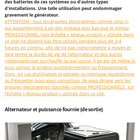
Perches Élagueuses
des batteries de ces systèmes ou d'autres types
Francini
d'installations. Une telle utilisation peut endommager
Pétrins à Spirale
gravement le générateur.
G
Piscines
ATTENTION : tous les groupes électrogènes comme celui-ci,
G3 Ferrari
qui appartiennent à un des niveaux plus bas que le niveau
Planteuses de pommes de terre pour tracteur
Gardena
PROFESSIONNEL (voir échelle « Niveau produit » utilisée dans
Plateaux de coupe pour tracteur
ce site) ne doivent pas être utilisés pendant plus de 3-4
Garofalo
heures en continu, afin de ne pas compromettre à moyen et
Plumeuses
GeoTech
long terme la durée de vie de l’alternateur et des autres
Pompes d'irrigation à tracteur
composants par surchauffe ou par usure. Il en est de même si
GeoTech Pro
Pompes de transfert
vous utilisez le produit quotidiennement ou fréquemment.
Gierre
Donc, en cas d’utilisation prolongée ou intensive (quotidienne
Pompes immergées électriques
Ginko - MGM
ou fréquente) nous vous conseillons de vous diriger vers les
Postes à souder
groupes électrogènes classifiés comme PROFESSIONNELS, sur
Gipeco
l’échelle « Niveau produit » utilisée dans ce site.
Poussoirs à saucisse
Girmi
Power Stations - Batteries - Centrales électriques portables
GRAEF
Alternateur et puissance fournie (de sortie)
Presses à pellets
Gre
Pressoirs à fruits
GreenBay
Pressoirs à Raisin
Greenworks