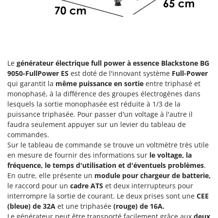
Groupes électrogènes
E
Gyrobroyeurs à lame pour tracteur
EcoFlow
Edilmark
H
Haches - Cognées et Hachettes
Effeuno
Hachoirs à viande
Le
générateur électrique full power à essence Blackstone BG
Einhell
9050-FullPower ES
est doté de l'innovant système
Full-Power
Herses à Dents
Elegen
qui garantit la
même puissance en sortie
entre triphasé et
Herses Rotatives
monophasé, à la différence des groupes électrogènes dans
Energy Gruppi
lesquels la sortie monophasée est réduite à 1/3 de la
Enotecnica Pillan
L
puissance triphasée. Pour passer d'un voltage à l'autre il
Lames à neige
Eschenfelder
faudra seulement appuyer sur un levier du tableau de
commandes.
Lames niveleuses pour tracteur
EuroMech
Sur le tableau de commande se trouve un voltmètre très utile
Lave-vitres
Eurosystems
en mesure de fournir des informations sur
le voltage, la
Lieuses électriques pour vignes
fréquence, le temps d'utilisation et d'éventuels problèmes
.
F
En outre, elle présente un
module pour chargeur de batterie,
FAC
M
le raccord pour un
cadre ATS
et deux interrupteurs pour
Machines à pâtes
interrompre la sortie de courant. Le deux prises sont une
CEE
Fama Industrie
(bleue) de 32A
et une triphasée
(rouge) de 16A.
Machines de nettoyage pour panneaux photovoltaïques et surfaces vitrées
Famag
Le générateur peut être transporté facilement grâce aux
deux