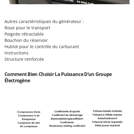
Seven Italy
Shark
Silky
Autres caractéristiques du générateur :
Roue pour le transport
Simatech
Poignée rétractable
Sirman
Bouchon du réservoir
Hublot pour le contrôle du carburant
Skil
Instructions
Smartwood
Structure renforcée
Smeg
Comment Bien Choisir La Puissance D’un Groupe
Snapper
Électrogène
Solidur
Spice Electronics
Spiralmac
Spring Protezione
Spyro
Stanley