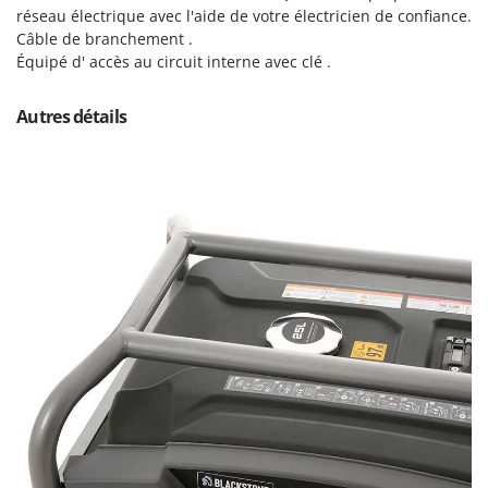
Resto Italia
réseau électrique avec l'aide de votre électricien de confiance.
Câble de branchement .
Ribimex
Équipé d' accès au circuit interne avec clé .
Ripartrak
Ritter
Autres détails
River Systems
Robomow
Rossofuoco
Rover Pompe
Royal Food
Ryobi
S
S.T.P.
Santos
Sbaraglia
Schnitzer