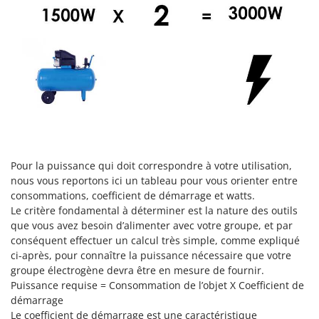
Stiga
Stocker
Sunseeker
T
Tecla
TecnoGen
Tellarini Pompe
Telwin
Pour la puissance qui doit correspondre à votre utilisation,
Tenco
nous vous reportons ici un tableau pour vous orienter entre
consommations, coefficient de démarrage et watts.
Tineco
Le critère fondamental à déterminer est la nature des outils
Titania
que vous avez besoin d’alimenter avec votre groupe, et par
conséquent effectuer un calcul très simple, comme expliqué
Tornado
ci-après, pour connaître la puissance nécessaire que votre
Tre Spade
groupe électrogène devra être en mesure de fournir.
Trev - Abrek - TecnoVIR
Puissance requise = Consommation de l’objet X Coefficient de
démarrage
Trotec
Le coefficient de démarrage est une caractéristique