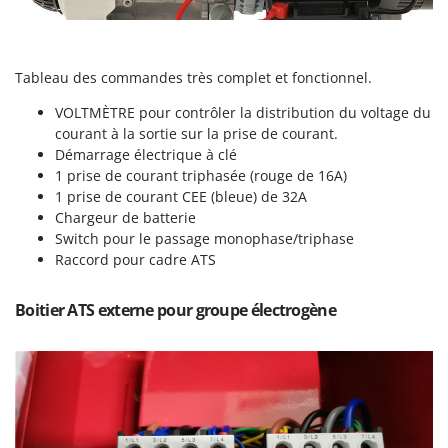
N
New O.M.R.A.
Nilfisk
Ninja
Tableau des commandes très complet et fonctionnel.
Novatec
VOLTMÈTRE pour contrôler la distribution du voltage du
Novital
courant à la sortie sur la prise de courant.
Démarrage électrique à clé
NuAir
1 prise de courant triphasée (rouge de 16A)
NuovaFac
1 prise de courant CEE (bleue) de 32A
Chargeur de batterie
O
Switch pour le passage monophase/triphase
Officine Savioli
Raccord pour cadre ATS
Oliviero
Boitier ATS externe pour groupe électrogène
Olix
OMA
Omas
Ompagrill
Ooni