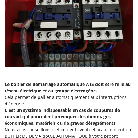
Oriental Koshin
Outdoorchef
P
Palazzetti
Palumbo Pavi
Partisani
Paterlini
Philips
Pramac
Le boitier de démarrage automatique ATS doit être relié au
Prismafood
réseau électrique et au groupe électrogène.
Cela permet de pallier automatiquement aux interruptions
R
R.G.V.
d'énergie.
C'est un système indispensable en cas de coupures de
Rato
courant qui pourraient provoquer des dommages
Reber
économiques, matériels ou de graves désagréments.
Nous vous conseillons d'effectuer l'éventuel branchement du
Redback
BOITIER DE DÉMARRAGE AUTOMATIQUE à votre propre