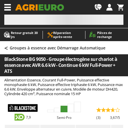
-1
Retour gratuit 30
Réparation
Pièces de
A
A
jrs
après‑vente
rechange
Abris de jardin
ABAC
<
Accessoires pour tracteurs tondeuses autoportés
AgriEuro Premium
Groupes à essence avec Démarrage Automatique
Aérateurs Scarificateurs pour gazon
AgriEuro TOP-LINE
BlackStone BG 9050 - Groupe électrogène sur chariot à
Arracheuses de pommes de terre pour tracteur
AGT
essence avec AVR 6.6 kW - Continue 6 kW Full-Power +
ATS
Aspirateurs - Balais Électriques
Aima
Alimentation Essence, Courant Full-Power, Puissance effective
Aspirateurs à cendres
Airmec
monophasée 6 kW, Puissance effective triphasée 6 kW, Puissance max
6.6 kW, Enveloppe alternateur en cuivre, Modèle de moteur DH420,
Aspirateurs à feuilles sur roues
AL-KO
Cylindrée 420 cm³, Puissance nominale 15 HP
Aspirateurs de piscine
ALA 2000
Aspirateurs Multifonctions
Alce
Atomiseurs agricoles pour tracteurs
Alpina
7,9
Semi-Pro
(3)
3,67/5
Atomiseurs pour traitements
Ama