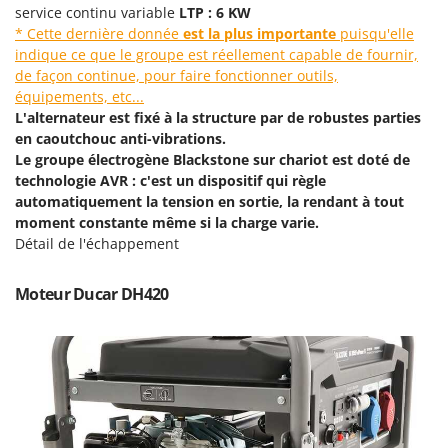
Scies alternatives à batterie
service continu variable
LTP : 6 KW
Intex
* Cette dernière donnée
est la plus importante
puisqu'elle
Scies de jardin télescopiques
Italyco
indique ce que le groupe est réellement capable de fournir,
Sécateurs électriques à batterie
ITM
de façon continue, pour faire fonctionner outils,
Sécateurs et Échenilloirs manuels
équipements, etc...
L'alternateur est fixé à la structure par de robustes parties
J
Sécateurs pneumatiques
JOLLY ITALIA
en caoutchouc anti-vibrations.
Semoirs et Épandeurs d'engrais
Le groupe électrogène Blackstone sur chariot est doté de
K
technologie AVR : c'est un dispositif qui règle
Socs pour tracteur
KAAZ
automatiquement la tension en sortie, la rendant à tout
Souffleurs aspirateurs pour Feuilles
Karcher
moment constante même si la charge varie.
Détail de l'échappement
Soufreuses - Poudreuses à dos
Kasco
Soufreuses - Poudreuses pour tracteur
Kemper
Moteur Ducar DH420
Keter
T
Taille-haies
KitchenAid
Taille-haies à bras pour tracteur
Komo
Tarières
L
Tondeuses à Gazon
Laica