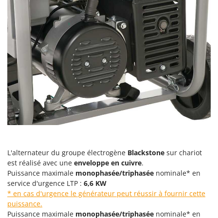
Pulvérisateurs
GRIFO
Pulvérisateurs portés
GVS
GYS
R
Rafraîchisseurs d'air par évaporation
H
Rampes de chargement en aluminium
Hailo
Râpes à fromage électriques
Helvi
Râteaux pour tracteur
Henx
Remplisseuses
HiKOKI
Robots nettoyeurs de piscine
Honda
Robots Tondeuses
I
Rogneuses de souches
Idromatic
L'alternateur du groupe électrogène
Blackstone
sur chariot
Rouleaux pour tracteur
est réalisé avec une
enveloppe en cuivre
.
Il-Tec
Puissance maximale
monophasée/triphasée
nominale* en
Imperia
service d'urgence LTP :
6,6 KW
S
Scies à os
* en cas d'urgence le générateur peut réussir à fournir cette
Infaco
puissance.
Scies à Ruban
Intec
Puissance maximale
monophasée/triphasée
nominale* en