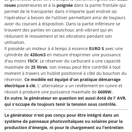
Machines pour la transformation des fruits
Famur
roues
postérieures et à la
poignée
dans la partie frontale qui
Machines sous vide
permet de le transporter dans n'importe quel endroit où
FARMER
l'opérateur a besoin de l'utiliser permettant ainsi de toujours
Motobineuses
FBC
avoir du courant à disposition. Dans la partie inférieure se
Motoculteurs
trouvent des parties en caoutchouc anti-vibrant qui en
Ferrari Group
réduisent le mouvement et les vibrations pendant son
Motofaucheuses
Ferroni
utilisation.
Motopompes pour irrigation
Il possède un moteur à 4 temps à essence
EURO 5
avec une
Ferrua
cylindrée de
420cm3
en mesure d'exprimer une puissance
Moulins à céréales électriques
FIAC
d'au moins
15CV
. Le réservoir du carburant a une capacité
Moulins à farine
FIEM
maximale de
25 litres
, son niveau peut être contrôlé à tout
moment à travers un hublot positionné à côté du bouchon du
Fimar
N
réservoir.
Ce modèle est équipé d'un pratique démarrage
Nettoyeurs et Balais à vapeur
FINI
électrique à clé.
L' alternateur a un revêtement en cuivre et
Nettoyeurs haute pression
réussit à produire une puissance maximale de
6600W.
Fiorentini
En outre, le générateur en question est aussi doté de l' AVR,
Nettoyeurs tapis, moquettes et tapisseries
Fiskars
qui s'occupe de toujours tenir la tension sous contrôle.
Flymo
P
Le générateur n'est pas conçu pour être intégré dans un
Peignes vibreurs et Secoueurs à olives
Fontana Forni
système de panneaux photovoltaïques ou solaires pour la
Pelles rétros pour tracteur
production d'énergie, ni pour le chargement ou l'entretien
Forest Master