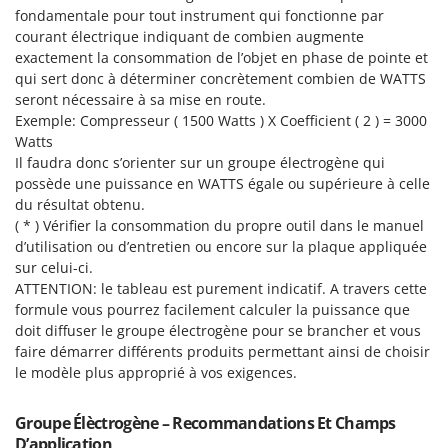
Troy-Bilt
fondamentale pour tout instrument qui fonctionne par
courant électrique indiquant de combien augmente
U
exactement la consommation de l’objet en phase de pointe et
Udor
qui sert donc à déterminer concrètement combien de WATTS
Unger
seront nécessaire à sa mise en route.
Exemple: Compresseur ( 1500 Watts ) X Coefficient ( 2 ) = 3000
Watts
V
Verdemax
Il faudra donc s’orienter sur un groupe électrogène qui
possède une puissance en WATTS égale ou supérieure à celle
Vesco
du résultat obtenu.
Volpi
( * ) Vérifier la consommation du propre outil dans le manuel
d’utilisation ou d’entretien ou encore sur la plaque appliquée
W
sur celui-ci.
Waldner
ATTENTION: le tableau est purement indicatif. A travers cette
Weber
formule vous pourrez facilement calculer la puissance que
doit diffuser le groupe électrogène pour se brancher et vous
WIDU
faire démarrer différents produits permettant ainsi de choisir
Wiper EcoRobot
le modèle plus approprié à vos exigences.
Wolf Garten
Groupe Élèctrogène – Recommandations Et Champs
Wortex
D’application