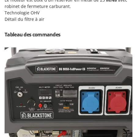
Master
robinet de fermeture carburant.
Mastercook
Technologie OHV
Détail du filtre à air
Masterpro
McCulloch
Tableau des commandes
MCH
Michelin
Mille
Minox
Mockmill
More than chef
MOSA
MOVA
Mowox
MTD