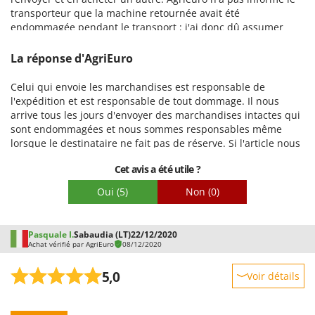
Facilité de montage
transporteur que la machine retournée avait été
Emballage
endommagée pendant le transport ; j'ai donc dû assumer
l'intégralité des frais. Le service client est déplorable. Une fois
l'achat effectué, ils devraient mieux accompagner leurs
La réponse d'AgriEuro
clients afin d'éviter ce genre de désagréments. Il aurait suffi
qu'ils indiquent « réserve » au transporteur à la réception du
Celui qui envoie les marchandises est responsable de
colis, l'obligeant ainsi à assumer sa responsabilité, étant
l'expédition et est responsable de tout dommage. Il nous
donné qu'il est assuré. Cela n'a pas été fait, et j'ai perdu
arrive tous les jours d'envoyer des marchandises intactes qui
beaucoup d'argent sans avoir commis la moindre faute. Un
sont endommagées et nous sommes responsables même
service lamentable, merci.
lorsque le destinataire ne fait pas de réserve. Si l'article nous
parvient et qu'il y a des dommages cachés, comme cela s'est
Cet avis a été utile ?
produit dans ce cas, nous ne pouvons faire aucune réserve
spécifique et les dommages n'apparaissent que plus tard,
Oui
(5)
Non
(0)
lors de la vérification de la machine. Nous sommes désolés
que vous ayez rencontré ce désagrément, mais nous avons
scrupuleusement fait tout ce qu'il y avait à faire dans ce cas.
Pasquale I.
Sabaudia (LT)
22/12/2020
Achat vérifié par AgriEuro
08/12/2020
5,0
Voir détails
Robustesse