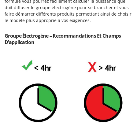
formule vous pourrez facilement calculer la puissance que
Worx
doit diffuser le groupe électrogène pour se brancher et vous
faire démarrer différents produits permettant ainsi de choisir
Y
Yard Force
le modèle plus approprié à vos exigences.
Z
Groupe Électrogène – Recommandations Et Champs
Zanon
D’application
Zephir
ZGrills
Zodiac
Zomax