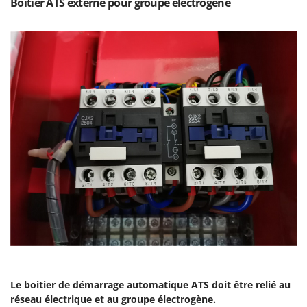
Boitier ATS externe pour groupe électrogène
Oriental Koshin
Outdoorchef
P
Palazzetti
Palumbo Pavi
Partisani
Paterlini
Philips
Pramac
Prismafood
R
R.G.V.
Rato
Reber
Le boitier de démarrage automatique ATS doit être relié au
Redback
réseau électrique et au groupe électrogène.