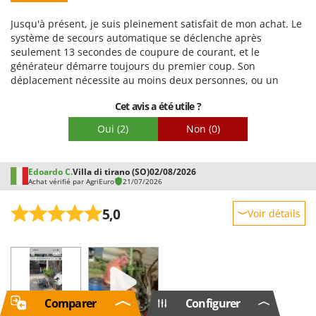
Emballage
Jusqu'à présent, je suis pleinement satisfait de mon achat. Le
système de secours automatique se déclenche après
seulement 13 secondes de coupure de courant, et le
générateur démarre toujours du premier coup. Son
déplacement nécessite au moins deux personnes, ou un
système de levage. Il est assez bruyant, mais c'est normal, car
Cet avis a été utile ?
ce n'est pas un modèle silencieux (il serait beaucoup plus
cher ; ce modèle est proposé à un prix très raisonnable).
Oui
(2)
Non
(0)
Edoardo C.
Villa di tirano (SO)
02/08/2026
Achat vérifié par AgriEuro
21/07/2026
5,0
Voir détails
Robustesse
Prestations
Facilité d'utilisation
Qualité / Prix
Comparer
Configurer