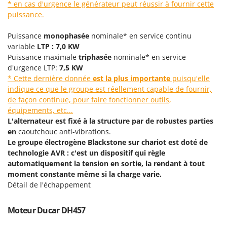
Scies alternatives à batterie
* en cas d'urgence le générateur peut réussir à fournir cette
Intex
puissance.
Scies de jardin télescopiques
Italyco
Sécateurs électriques à batterie
Puissance
monophasée
nominale* en service continu
ITM
variable
LTP : 7,0 KW
Sécateurs et Échenilloirs manuels
Puissance maximale
triphasée
nominale* en service
J
Sécateurs pneumatiques
JOLLY ITALIA
d'urgence LTP:
7,5 KW
Semoirs et Épandeurs d'engrais
* Cette dernière donnée
est la plus importante
puisqu'elle
indique ce que le groupe est réellement capable de fournir,
K
Socs pour tracteur
KAAZ
de façon continue, pour faire fonctionner outils,
Souffleurs aspirateurs pour Feuilles
équipements, etc...
Karcher
L'alternateur est fixé à la structure par de robustes parties
Soufreuses - Poudreuses à dos
Kasco
en
caoutchouc anti-vibrations.
Soufreuses - Poudreuses pour tracteur
Kemper
Le groupe électrogène Blackstone sur chariot est doté de
technologie AVR : c'est un dispositif qui règle
Keter
T
automatiquement la tension en sortie, la rendant à tout
Taille-haies
KitchenAid
moment constante même si la charge varie.
Taille-haies à bras pour tracteur
Détail de l'échappement
Komo
Tarières
Moteur Ducar DH457
L
Tondeuses à Gazon
Laica