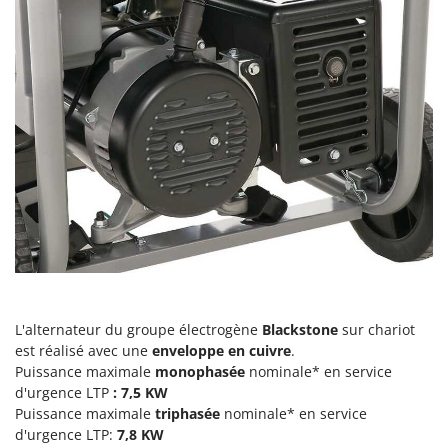
Pulvérisateurs
GRIFO
Pulvérisateurs portés
GVS
GYS
R
Rafraîchisseurs d'air par évaporation
H
Rampes de chargement en aluminium
Hailo
Râpes à fromage électriques
Helvi
Râteaux pour tracteur
Henx
Remplisseuses
HiKOKI
Robots nettoyeurs de piscine
Honda
Robots Tondeuses
I
Rogneuses de souches
Idromatic
L'alternateur du groupe électrogène
Blackstone
sur chariot
Rouleaux pour tracteur
Il-Tec
est réalisé avec une
enveloppe en cuivre
.
Puissance maximale
monophasée
nominale* en service
Imperia
S
Scies à os
d'urgence LTP
: 7,5 KW
Infaco
Puissance maximale
triphasée
nominale* en service
Scies à Ruban
Intec
d'urgence LTP:
7,8 KW