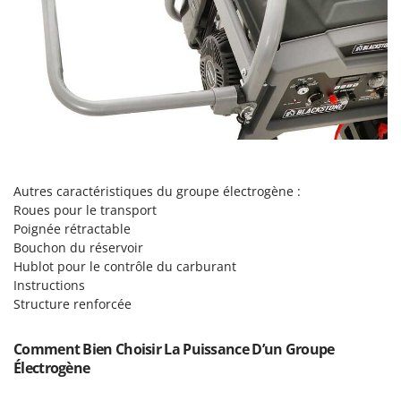
Seven Italy
Shark
Silky
Simatech
Sirman
Skil
Smartwood
Autres caractéristiques du groupe électrogène :
Smeg
Roues pour le transport
Snapper
Poignée rétractable
Bouchon du réservoir
Solidur
Hublot pour le contrôle du carburant
Spice Electronics
Instructions
Spiralmac
Structure renforcée
Spring Protezione
Comment Bien Choisir La Puissance D’un Groupe
Spyro
Électrogène
Stanley