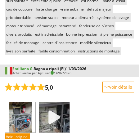
suis satisfait
excellente qualité
et facile
est normal
banc d' essai
cas de coupure
forte charge
vraie aubaine
défaut majeur
prix abordable
tension stable
moteur a démarré
système de levage
moteur triphasé
démarrage instantané
fendeuse de bûches
divers produits
est inadmissible
bonne impression
à pleine puissance
facilité de montage
centre d' assistance
modèle silencieux
livraison parfaite
faible consommation
instructions de montage
Emiliano G.
Bagno a ripoli (FI)
11/03/2026
Achat vérifié par AgriEuro
14/02/2026
5,0
Voir détails
Robustesse
Prestations
Facilité d'utilisation
Qualité / Prix
Facilité de montage
Voir l'original