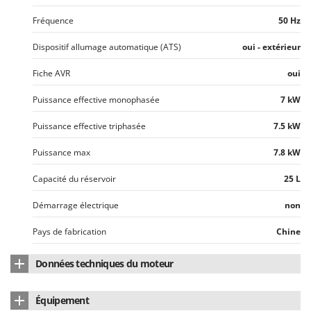
Fréquence
50 Hz
Dispositif allumage automatique (ATS)
oui - extérieur
Fiche AVR
oui
Puissance effective monophasée
7 kW
Puissance effective triphasée
7.5 kW
Puissance max
7.8 kW
Capacité du réservoir
25 L
Démarrage électrique
non
Pays de fabrication
Chine
Données techniques du moteur
Modèle de moteur
DH457
Équipement