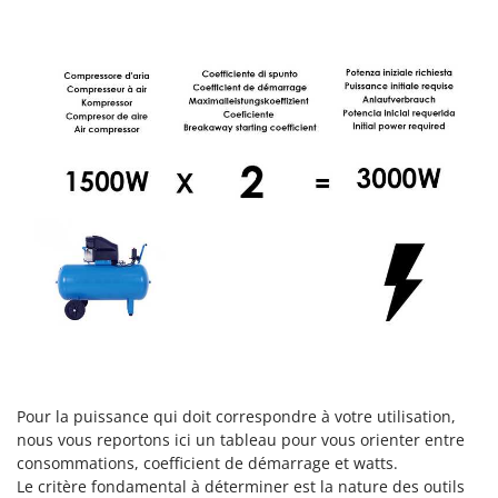
Stiga
Stocker
Sunseeker
T
Tecla
TecnoGen
Tellarini Pompe
Telwin
Tenco
Tineco
Titania
Tornado
Tre Spade
Pour la puissance qui doit correspondre à votre utilisation,
nous vous reportons ici un tableau pour vous orienter entre
Trev - Abrek - TecnoVIR
consommations, coefficient de démarrage et watts.
Trotec
Le critère fondamental à déterminer est la nature des outils