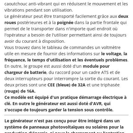
Machines pour la transformation des fruits
caoutchouc anti-vibrant qui en réduisent le mouvement et les
Famur
vibrations pendant son utilisation.
Machines sous vide
FARMER
Le générateur peut être transporté facilement grâce aux
deux
Motobineuses
FBC
roues
postérieures et à la
poignée
dans la partie frontale qui
permet de le transporter dans n'importe quel endroit où
Motoculteurs
Ferrari Group
l'opérateur a besoin de l'utiliser permettant ainsi de toujours
Motofaucheuses
Ferroni
avoir du courant à disposition.
Motopompes pour irrigation
Vous trouvez dans le tableau de commandes un voltmètre
Ferrua
utile en mesure de fournir des informations sur
le voltage, la
Moulins à céréales électriques
FIAC
fréquence, le temps d'utilisation et les éventuels problèmes
.
Moulins à farine
En outre, le groupe est aussi doté d'un
module pour
FIEM
chargeur de batterie
, du raccord pour un cadre ATS et de
Fimar
N
deux interrupteurs pour interrompre la sortie du courant. Les
Nettoyeurs et Balais à vapeur
FINI
deux prises sont une
CEE (bleue) de 32A
et une triphasée
Nettoyeurs haute pression
(rouge) de 16A.
Fiorentini
Ce modèle est équipé d'un pratique démarrage électrique à
Nettoyeurs tapis, moquettes et tapisseries
Fiskars
clé. En outre le générateur est aussi doté d'AVR, qui
s'occupe de toujours garder la tension sous contrôle.
Flymo
P
Peignes vibreurs et Secoueurs à olives
Fontana Forni
Le générateur n'est pas conçu pour être intégré dans un
Pelles rétros pour tracteur
système de panneaux photovoltaïques ou solaires pour la
Forest Master