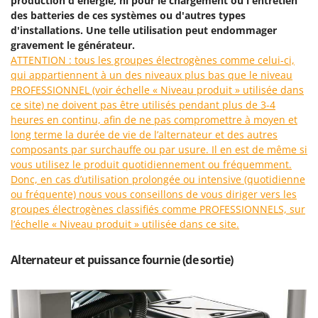
production d'énergie, ni pour le chargement ou l'entretien
Perches Élagueuses
Francini
des batteries de ces systèmes ou d'autres types
Pétrins à Spirale
d'installations. Une telle utilisation peut endommager
G
gravement le générateur.
Piscines
G3 Ferrari
ATTENTION : tous les groupes électrogènes comme celui-ci,
Planteuses de pommes de terre pour tracteur
Gardena
qui appartiennent à un des niveaux plus bas que le niveau
Plateaux de coupe pour tracteur
PROFESSIONNEL (voir échelle « Niveau produit » utilisée dans
Garofalo
ce site) ne doivent pas être utilisés pendant plus de 3-4
Plumeuses
GeoTech
heures en continu, afin de ne pas compromettre à moyen et
Pompes d'irrigation à tracteur
long terme la durée de vie de l’alternateur et des autres
GeoTech Pro
composants par surchauffe ou par usure. Il en est de même si
Pompes de transfert
Gierre
vous utilisez le produit quotidiennement ou fréquemment.
Pompes immergées électriques
Donc, en cas d’utilisation prolongée ou intensive (quotidienne
Ginko - MGM
ou fréquente) nous vous conseillons de vous diriger vers les
Postes à souder
Gipeco
groupes électrogènes classifiés comme PROFESSIONNELS, sur
Poussoirs à saucisse
Girmi
l’échelle « Niveau produit » utilisée dans ce site.
Power Stations - Batteries - Centrales électriques portables
GRAEF
Alternateur et puissance fournie (de sortie)
Presses à pellets
Gre
Pressoirs à fruits
GreenBay
Pressoirs à Raisin
Greenworks