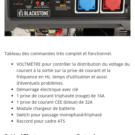
N
New O.M.R.A.
Nilfisk
Ninja
Novatec
Novital
NuAir
Tableau des commandes très complet et fonctionnel.
NuovaFac
VOLTMÈTRE pour contrôler la distribution du voltage du
courant à la sortie sur la prise de courant et la
O
Officine Savioli
fréquence en Hz, temps d'utilisation et aussi
d'éventuels problèmes.
Oliviero
Démarrage électrique avec clé
Olix
1 prise de courant triphasée (rouge) de 16A
1 prise de courant CEE (bleue) de 32A
OMA
Module chargeur de batterie
Omas
Switch pour passage monophasé/triphasé
Ompagrill
Raccord pour cadre ATS
Ooni