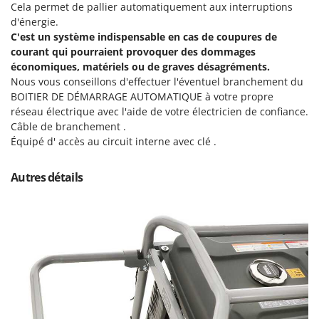
Resto Italia
Cela permet de pallier automatiquement aux interruptions
d'énergie.
Ribimex
C'est un système indispensable en cas de coupures de
Ripartrak
courant qui pourraient provoquer des dommages
économiques, matériels ou de graves désagréments.
Ritter
Nous vous conseillons d'effectuer l'éventuel branchement du
River Systems
BOITIER DE DÉMARRAGE AUTOMATIQUE à votre propre
réseau électrique avec l'aide de votre électricien de confiance.
Robomow
Câble de branchement .
Rossofuoco
Équipé d' accès au circuit interne avec clé .
Rover Pompe
Autres détails
Royal Food
Ryobi
S
S.T.P.
Santos
Sbaraglia
Schnitzer