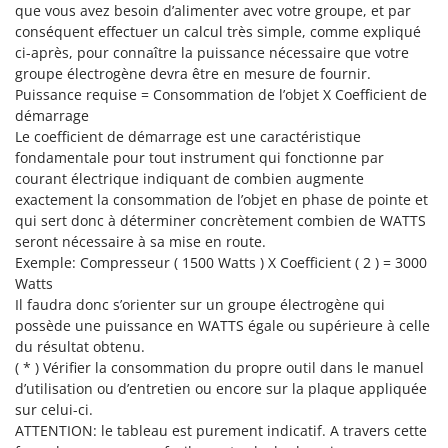
Troy-Bilt
que vous avez besoin d’alimenter avec votre groupe, et par
conséquent effectuer un calcul très simple, comme expliqué
ci-après, pour connaître la puissance nécessaire que votre
U
Udor
groupe électrogène devra être en mesure de fournir.
Puissance requise = Consommation de l’objet X Coefficient de
Unger
démarrage
Le coefficient de démarrage est une caractéristique
V
Verdemax
fondamentale pour tout instrument qui fonctionne par
courant électrique indiquant de combien augmente
Vesco
exactement la consommation de l’objet en phase de pointe et
Volpi
qui sert donc à déterminer concrètement combien de WATTS
seront nécessaire à sa mise en route.
W
Exemple: Compresseur ( 1500 Watts ) X Coefficient ( 2 ) = 3000
Waldner
Watts
Weber
Il faudra donc s’orienter sur un groupe électrogène qui
possède une puissance en WATTS égale ou supérieure à celle
WIDU
du résultat obtenu.
Wiper EcoRobot
( * ) Vérifier la consommation du propre outil dans le manuel
d’utilisation ou d’entretien ou encore sur la plaque appliquée
Wolf Garten
sur celui-ci.
Wortex
ATTENTION: le tableau est purement indicatif. A travers cette