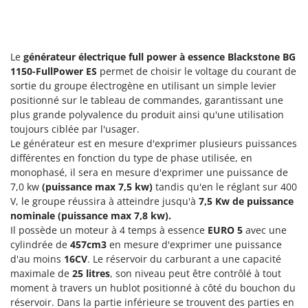
Groupes électrogènes
E
Gyrobroyeurs à lame pour tracteur
EcoFlow
Edilmark
Le
générateur électrique full power à essence Blackstone BG
H
Haches - Cognées et Hachettes
1150-FullPower ES
permet de choisir le voltage du courant de
Effeuno
sortie du groupe électrogène en utilisant un simple levier
Hachoirs à viande
Einhell
positionné sur le tableau de commandes, garantissant une
Herses à Dents
Elegen
plus grande polyvalence du produit ainsi qu'une utilisation
toujours ciblée par l'usager.
Herses Rotatives
Energy Gruppi
Le générateur est en mesure d'exprimer plusieurs puissances
Enotecnica Pillan
différentes en fonction du type de phase utilisée, en
L
Lames à neige
monophasé, il sera en mesure d'exprimer une puissance de
Eschenfelder
7,0 kw
(puissance max 7,5 kw)
tandis qu'en le réglant sur 400
Lames niveleuses pour tracteur
EuroMech
V, le groupe réussira à atteindre jusqu'à
7,5 Kw de puissance
Lave-vitres
nominale (puissance max 7,8 kw).
Eurosystems
Il possède un moteur à 4 temps à essence
EURO 5
avec une
Lieuses électriques pour vignes
cylindrée de
457cm3
en mesure d'exprimer une puissance
F
FAC
d'au moins
16CV
. Le réservoir du carburant a une capacité
M
Machines à pâtes
maximale de
25 litres
, son niveau peut être contrôlé à tout
Fama Industrie
moment à travers un hublot positionné à côté du bouchon du
Machines de nettoyage pour panneaux photovoltaïques et surfaces vitrées
Famag
réservoir. Dans la partie inférieure se trouvent des parties en