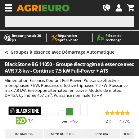
-1
Retour gratuit 30
Réparation
Pièces de
A
A
jrs
après‑vente
rechange
Abris de jardin
ABAC
<
Accessoires pour tracteurs tondeuses autoportés
AgriEuro Premium
Groupes à essence avec Démarrage Automatique
Aérateurs Scarificateurs pour gazon
AgriEuro TOP-LINE
BlackStone BG 11050 - Groupe électrogène à essence avec
Arracheuses de pommes de terre pour tracteur
AGT
AVR 7.8 kw - Continue 7.5 kW Full-Power + ATS
Aspirateurs - Balais Électriques
Aima
Alimentation Essence, Courant Full-Power, Puissance effective
monophasée 7 kW, Puissance effective triphasée 7.5 kW, Puissance
Aspirateurs à cendres
Airmec
max 7.8 kW, Enveloppe alternateur en cuivre, Modèle de moteur
DH457, Cylindrée 457 cm³, Puissance nominale 16 HP
Aspirateurs à feuilles sur roues
AL-KO
Aspirateurs de piscine
ALA 2000
Aspirateurs Multifonctions
Alce
7,9
Semi-Pro
(21)
4,77/5
Atomiseurs agricoles pour tracteurs
Alpina
Atomiseurs pour traitements
Ama
ID
: K601396
MPN: BG 11050
EAN: n/a
R-80