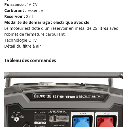
Master
Puissance :
16 CV
Carburant :
essence
Mastercook
Réservoir :
25 l
Masterpro
Modalité de démarrage
: électrique avec clé
Le moteur est doté d'un réservoir en métal de 25
litres
avec
McCulloch
robinet de fermeture carburant.
MCH
Technologie OHV
Michelin
Détail du filtre à air
Mille
Tableau des commandes
Minox
Mockmill
More than chef
MOSA
MOVA
Mowox
MTD