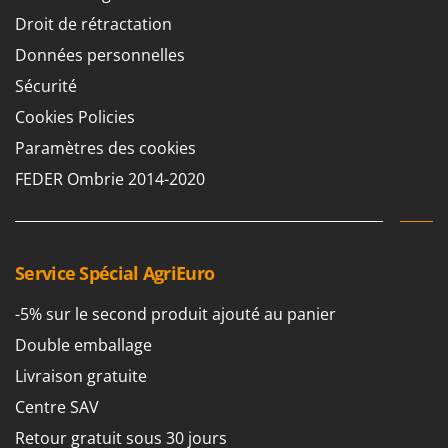
Chaudrons électriques pour polenta
Barbieri
Droit de rétractation
Cisailles à gazon à batterie
Batavia
Données personnelles
Cisailles taille-haies manuelles
Benassi
Sécurité
Climatiseurs
Beper
Cookies Policies
Compresseurs d'air électriques
Berkel
Paramètres des cookies
Compresseurs pour la récolte des olives et la taille
Bernardi
FEDER Ombrie 2014-2020
Coupe-bordures - Trimmers
Bertolini Pumps
Coupe-branches
Besser Vacuum
Couveuses à œufs
Bestway
Service Spécial AgriEuro
Cultivateurs Tiller à ressorts - Extirpateurs
Beta tools
-5% sur le second produit ajouté au panier
Bissell
D
Débroussailleuses
Double emballage
Black & Decker
Décompacteurs agricoles
Livraison gratuite
BlackStone
Découpeurs plasma
Blue Bird
Centre SAV
Déplaqueuses de gazon
Bomet
Retour gratuit sous 30 jours