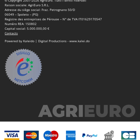
© Copyright 2007-2026 AgriEuro. Tutti i diritti riservati
Machines pour la transformation des fruits
Famur
Raison sociale: AgriEuro S.R.L.
Adresse du siège social: Fraz. Petrognano 50/D
Machines sous vide
FARMER
06049 – Spoleto – (PG)
Registre des entreprises de Pérouse – N° de TVA IT01629170547
Motobineuses
FBC
Numéro REA: 150802
Capital social: 5.000.000,00 €
Motoculteurs
Ferrari Group
Contacts
Motofaucheuses
Powered by Kaleido | Digital Productions - www.kalei.do
Ferroni
Motopompes pour irrigation
Ferrua
Moulins à céréales électriques
FIAC
Moulins à farine
FIEM
Fimar
N
Nettoyeurs et Balais à vapeur
FINI
Nettoyeurs haute pression
Fiorentini
Nettoyeurs tapis, moquettes et tapisseries
Fiskars
Flymo
P
Peignes vibreurs et Secoueurs à olives
Fontana Forni
Pelles rétros pour tracteur
Forest Master