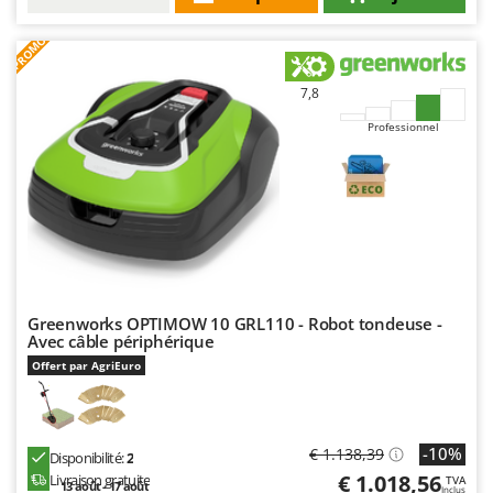
Stiga
PROMO
Stocker
Sunseeker
7,8
T
Professionnel
Tecla
TecnoGen
Tellarini Pompe
Telwin
Tenco
Tineco
Greenworks OPTIMOW 10 GRL110 - Robot tondeuse -
Titania
Avec câble périphérique
Offert par AgriEuro
Tornado
Tre Spade
Trev - Abrek - TecnoVIR
-10%
€ 1.138,39
Disponibilité:
2
Trotec
€ 1.018,56
Livraison gratuite
TVA
13 août - 17 août
Inclus