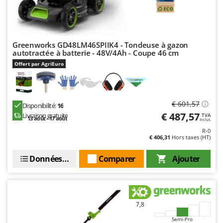
Master
Mastercook
Masterpro
Greenworks GD48LM46SPIIK4 - Tondeuse à gazon
McCulloch
autotractée à batterie - 48V/4Ah - Coupe 46 cm
Offert par AgriEuro
MCH
Michelin
Mille
€ 601,57
Disponibilité:
16
Minox
€ 487,57
Livraison gratuite
TVA
13 août - 17 août
Inclus
Mockmill
R-0
€ 406,31
Hors taxes (HT)
More than chef
MOSA
Données techniques
Comparer
Ajouter
MOVA
Mowox
MTD
7,8
Semi-Pro