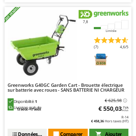
Seven Italy
+200 VENDUS
Shark
Silky
7,8
Simatech
Limitée
Sirman
(7)
4,6/5
Skil
Smartwood
Smeg
Snapper
Solidur
Greenworks G40GC Garden Cart - Brouette électrique
sur batterie avec roues - SANS BATTERIE NI CHARGEUR
Spice Electronics
€ 625,98
Disponibilité:
1
Spiralmac
€ 550,03
Livraison gratuite
TVA
13 août - 17 août
Inclus
Spring Protezione
R-14
Spyro
€ 458,36
Hors taxes (HT)
Stanley
Données techniques
Comparer
Ajouter