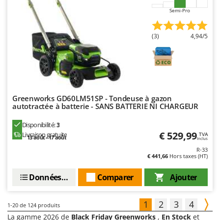
Semi-Pro
(3)
4,94/5
Greenworks GD60LM51SP - Tondeuse à gazon
autotractée à batterie - SANS BATTERIE NI CHARGEUR
Disponibilité:
3
€ 529,99
Livraison gratuite
TVA
13 août - 17 août
Inclus
R-33
€ 441,66
Hors taxes (HT)
Données techniques
Comparer
Ajouter
1
2
3
4
1-20
de 124 produits
La gamme 2026 de
Black Friday Greenworks
,
En Stock
et