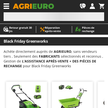
-1
Retour gratuit 30
Réparation
Pièces de
A
A
jrs
après‑vente
rechange
Abris de jardin
ABAC
Accessoires pour tracteurs tondeuses autoportés
AgriEuro Premium
Black Friday Greenworks
Aérateurs Scarificateurs pour gazon
AgriEuro TOP-LINE
Achète directement auprès de
AGRIEURO
, sans vendeurs
Arracheuses de pommes de terre pour tracteur
AGT
tiers , Seulement des
FABRICANTS
sélectionnés et reconnus ,
Aspirateurs - Balais Électriques
Aima
Gestion de
L’ASSISTANCE APRÈS-VENTE + DES PIÈCES DE
RECHANGE
pour Black Friday Greenworks
Aspirateurs à cendres
Airmec
Aspirateurs à feuilles sur roues
AL-KO
Aspirateurs de piscine
ALA 2000
Aspirateurs Multifonctions
Alce
Atomiseurs agricoles pour tracteurs
Alpina
Atomiseurs pour traitements
Ama