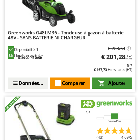
Greenworks G48LM36 - Tondeuse à gazon à batterie
48V - SANS BATTERIE NI CHARGEUR
€ 223,64
Disponibilité:
1
€ 201,28
Livraison gratuite
TVA
13 août - 17 août
Inclus
R-7
€ 167,73
Hors taxes (HT)
Données techniques
Comparer
Ajouter
+90 VENDUS
7,8
Semi-Pro
(43)
4,69/5