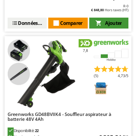
Troy-Bilt
R-0
€ 848,80
Hors taxes (HT)
U
Udor
Données techniques
Comparer
Ajouter
Unger
V
Verdemax
7,8
Vesco
Hobby
Volpi
(5)
4,73/5
W
Waldner
Weber
WIDU
Wiper EcoRobot
Greenworks GD48BVIIK4 - Souffleur aspirateur à
batterie 48V 4Ah
Wolf Garten
Wortex
Disponibilité:
22