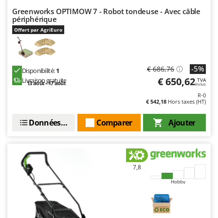
Greenworks OPTIMOW 7 - Robot tondeuse - Avec câble
périphérique
Offert par AgriEuro
-5%
€ 686,76
Disponibilité:
1
€ 650,62
Livraison gratuite
TVA
13 août - 17 août
Inclus
R-0
€ 542,18
Hors taxes (HT)
Données techniques
Comparer
Ajouter
7,8
Hobby