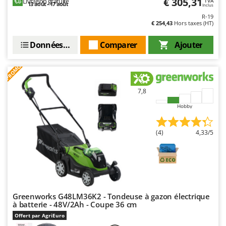
€ 305,31
Livraison gratuite
TVA
Worx
13 août - 17 août
Inclus
R-19
€ 254,43
Hors taxes (HT)
Y
Yard Force
Données techniques
Comparer
Ajouter
Z
Zanon
PROMO
Zephir
7,8
ZGrills
Zodiac
Hobby
Zomax
(4)
4,33/5
Greenworks G48LM36K2 - Tondeuse à gazon électrique
à batterie - 48V/2Ah - Coupe 36 cm
Offert par AgriEuro