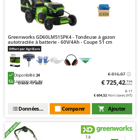
Greenworks GD60LM51SPK4 - Tondeuse à gazon
autotractée à batterie - 60V/4Ah - Coupe 51 cm
Offert par AgriEuro
€ 816,87
Disponibilité:
24
€ 725,42
Livraison gratuite
TVA
13 août - 17 août
Inclus
R-17
€ 604,52
Hors taxes (HT)
Données techniques
Comparer
Ajouter
+200 VENDUS
7,8