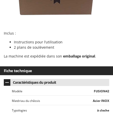
Master
Mastercook
Masterpro
McCulloch
MCH
Inclus :
Michelin
Instructions pour l’utilisation
2 plans de soulèvement
Mille
Minox
La machine est expédiée dans son
emballage original
.
Mockmill
Fiche technique
More than chef
MOSA
Caractéristiques du produit
MOVA
Modèle
FUSION42
Mowox
Matériau du châssis
Acier INOX
MTD
Typologies
à cloche