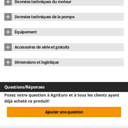
Données techniques du moteur
Oriental Koshin
Outdoorchef
Puissance nominale
750 W
Données techniques de la pompe
Alimentation
Électrique 220 V
P
Débit de la pompe
333 L/min.
Palazzetti
Équipement
Palumbo Pavi
Puissance nominale
750 W
Double barre de soudure
non
Partisani
Accessoires de série et gratuits
Pays de fabrication
Italie
Couvercle automatique
oui
Paterlini
Manuel d'utilisation
Oui
Dimensions et logistique
Philips
Capteur sur couvercle de démarrage de cycle
oui
Pramac
Dimensions du produit cm (L x l x H)
55X55X51 cm
Manomètre de vide
oui
Prismafood
Poids net
62 Kg
Écran LCD
Oui
Questions/Réponses
R
Emballage
Sur palette
Posez votre question à AgriEuro et à tous les clients ayant
R.G.V.
déjà acheté ce produit!
Rato
Dimensions emballage(s) original cm (L x l x H)
68X65X63 CM
Ajouter une question
Reber
Poids emballage compris
72 Kg
Redback
Temps de montage
Prêt à l'emploi