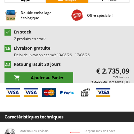
Chaudrons électriques pour polenta
Barbieri
Cisailles à gazon à batterie
Double emballage
Batavia
Offre spéciale !
écologique
Cisailles taille-haies manuelles
Benassi
Climatiseurs
Beper
En stock
2 produits en stock
Compresseurs d'air électriques
Berkel
Livraison gratuite
Compresseurs pour la récolte des olives et la taille
Bernardi
Délai de livraison estimé: 13/08/26 - 17/08/26
Coupe-bordures - Trimmers
Bertolini Pumps
Retour gratuit 30 jours
Coupe-branches
Besser Vacuum
€ 2.735,09
Couveuses à œufs
Bestway
Ajouter au Panier
TVA incluse
€ 2.279,24
Hors taxes (HT)
Cultivateurs Tiller à ressorts - Extirpateurs
Beta tools
Bissell
D
Débroussailleuses
Black & Decker
Décompacteurs agricoles
BlackStone
Caractéristiques techniques
Découpeurs plasma
Blue Bird
Déplaqueuses de gazon
Bomet
Matériau du châssis
Largeur max des sacs