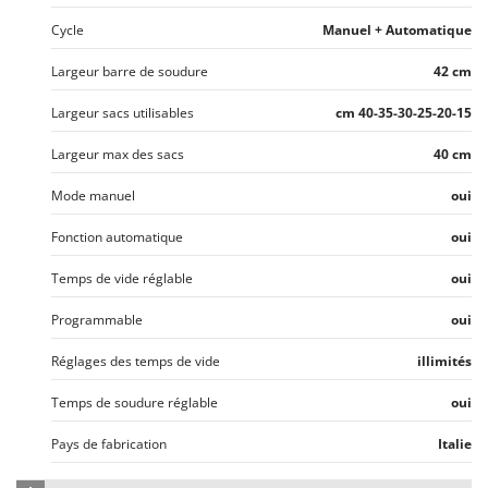
N
New O.M.R.A.
Cycle
Manuel + Automatique
Nilfisk
Largeur barre de soudure
42 cm
Ninja
Novatec
Largeur sacs utilisables
cm 40-35-30-25-20-15
Novital
Largeur max des sacs
40 cm
NuAir
Mode manuel
oui
NuovaFac
Fonction automatique
oui
O
Officine Savioli
Temps de vide réglable
oui
Oliviero
Programmable
oui
Olix
Réglages des temps de vide
illimités
OMA
Omas
Temps de soudure réglable
oui
Ompagrill
Pays de fabrication
Italie
Ooni