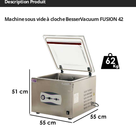
Description Produit
Comet
F
Fendeuses à bois
Cresco
Machine sous vide à cloche BesserVacuum FUSION 42
Filets pour la Récolte des olives
Cruccolini
Filtres pour vin et huile
CTEK
Floconneuses
D
Fouloirs - Égrappoirs
Dal Degan
Fourches pour tracteur
DCG
Fours d'extérieur - intérieur pour pizza et cuisine
Deca
Fours électriques
DeWalt
Fraises à neige
Di Martino
Fraises rotatives pour tracteur
Diavola Pro
Friteuses sans huile
Diesse
Docma
G
Générateurs d'air chaud
Dominion
Godets à terre basculants pour tracteur
Dreame