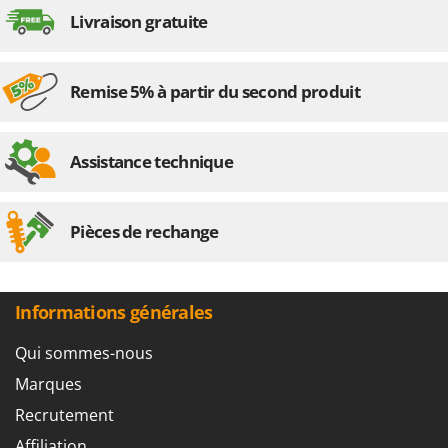
Resto Italia
Livraison gratuite
Ribimex
Ripartrak
Remise 5% à partir du second produit
Ritter
River Systems
Robomow
Assistance technique
Rossofuoco
Rover Pompe
Pièces de rechange
Royal Food
Ryobi
Informations générales
S
S.T.P.
Qui sommes-nous
Santos
Marques
Sbaraglia
Recrutement
Schnitzer
Affiliation