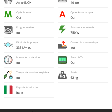
Acier INOX
40 cm
Désherbeurs thermiques et mécaniques
Bosch
Déshumidificateurs
Brumi
Cycle Manuel
Cycle Automatique
Oui
Oui
Draineuses
BullMach
Programmable
Puissance nominale
E
C
Échelles en aluminium
oui
750 W
C.EL.ME.
Effaroucheurs d'oiseaux
Calory Forni
Débit de la pompe
Couvercle automatique
Effeuilleuses pour olives
333 L/min.
oui
Campagnola
Égreneuses à maïs
Campingaz
Manomètre de vide
Écran LCD
Électropompes pour la maison et le jardin
oui
Oui
Castelgarden
Éleveuses artificielles pour poussins
Castellari
Temps de soudure réglable
Poids
Enfouisseurs de pierres
oui
62 kg
Ceccato Olindo
Enrouleurs de filets pour olives
Char-Broil
Pays de fabrication
Épareuses pour tracteur
Italie
Classe
Épépineuses
Clementi
Équipements de protection des voies respiratoires
Cofra