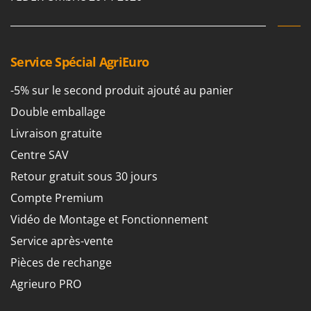
Stiga
Stocker
Sunseeker
Service Spécial AgriEuro
T
-5% sur le second produit ajouté au panier
Tecla
TecnoGen
Double emballage
Tellarini Pompe
Livraison gratuite
Telwin
Centre SAV
Tenco
Retour gratuit sous 30 jours
Tineco
Compte Premium
Titania
Vidéo de Montage et Fonctionnement
Tornado
Service après-vente
Tre Spade
Pièces de rechange
Trev - Abrek - TecnoVIR
Agrieuro PRO
Trotec