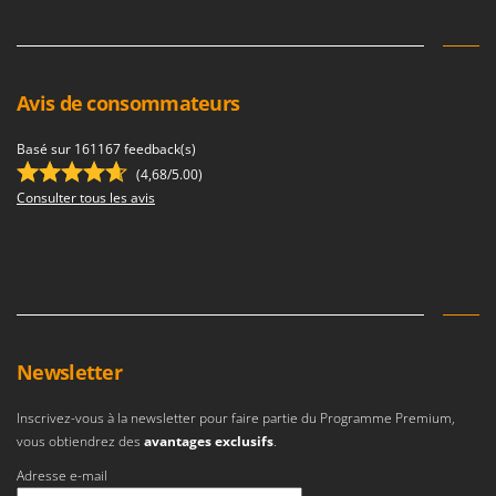
Worx
Y
Yard Force
Avis de consommateurs
Z
Zanon
Basé sur 161167 feedback(s)
Zephir
(4,68/5.00)
Consulter tous les avis
ZGrills
Zodiac
Zomax
Newsletter
Inscrivez-vous à la newsletter pour faire partie du Programme Premium,
vous obtiendrez des
avantages exclusifs
.
Adresse e-mail