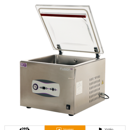
Autolaveuses
Ambrogio Robot
Autres produits
Annovi Reverberi
ANTHBOT
B
Balayeuses
Archman
Bancs de scie pour le bois - Scies à bûches
Arco
Barbecues
Ardes
Bennes pour tracteur
Argo
Brosses pour sols extérieurs
Ariete
Brouettes à moteur
Artus
Broyeurs à axe horizontal pour tracteur
Attila
Broyeurs de branches et végétaux
Ausonia
Butteurs pour tracteur
Awelco
C
B
Chargeurs de batterie - Démarreurs
Baesso
Charrues pour tracteur
Bahco
Images
Vidéo