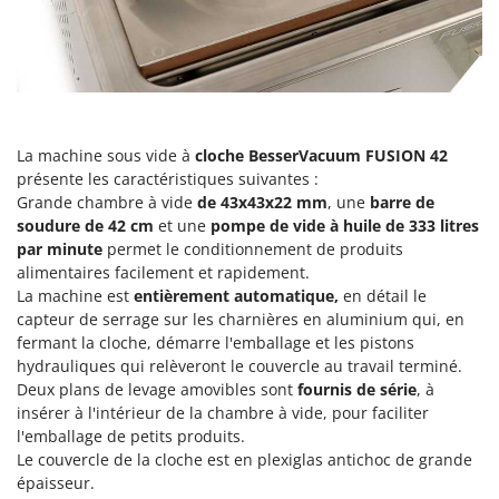
Perches Élagueuses
Francini
Pétrins à Spirale
G
Piscines
G3 Ferrari
Planteuses de pommes de terre pour tracteur
Gardena
Plateaux de coupe pour tracteur
Garofalo
La machine sous vide à
cloche BesserVacuum FUSION 42
Plumeuses
présente les caractéristiques suivantes :
GeoTech
Grande chambre à vide
de 43x43x22 mm
, une
barre de
Pompes d'irrigation à tracteur
GeoTech Pro
soudure de 42 cm
et une
pompe de vide à huile de 333 litres
Pompes de transfert
par minute
permet le conditionnement de produits
Gierre
Pompes immergées électriques
alimentaires facilement et rapidement.
Ginko - MGM
La machine est
entièrement automatique,
en détail le
Postes à souder
Gipeco
capteur de serrage sur les charnières en aluminium qui, en
Poussoirs à saucisse
fermant la cloche, démarre l'emballage et les pistons
Girmi
hydrauliques qui relèveront le couvercle au travail terminé.
Power Stations - Batteries - Centrales électriques portables
GRAEF
Deux plans de levage amovibles sont
fournis de série
, à
Presses à pellets
insérer à l'intérieur de la chambre à vide, pour faciliter
Gre
l'emballage de petits produits.
Pressoirs à fruits
GreenBay
Le couvercle de la cloche est en plexiglas antichoc de grande
Pressoirs à Raisin
épaisseur.
Greenworks