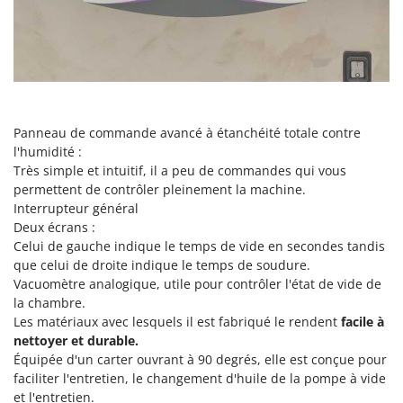
Scies alternatives à batterie
Intex
Scies de jardin télescopiques
Italyco
Sécateurs électriques à batterie
ITM
Sécateurs et Échenilloirs manuels
J
Sécateurs pneumatiques
JOLLY ITALIA
Panneau de commande avancé à étanchéité totale contre
Semoirs et Épandeurs d'engrais
l'humidité :
K
Socs pour tracteur
Très simple et intuitif, il a peu de commandes qui vous
KAAZ
permettent de contrôler pleinement la machine.
Souffleurs aspirateurs pour Feuilles
Karcher
Interrupteur général
Soufreuses - Poudreuses à dos
Kasco
Deux écrans :
Celui de gauche indique le temps de vide en secondes tandis
Soufreuses - Poudreuses pour tracteur
Kemper
que celui de droite indique le temps de soudure.
Keter
Vacuomètre analogique, utile pour contrôler l'état de vide de
T
Taille-haies
la chambre.
KitchenAid
Les matériaux avec lesquels il est fabriqué le rendent
facile à
Taille-haies à bras pour tracteur
Komo
nettoyer et durable.
Tarières
Équipée d'un carter ouvrant à 90 degrés, elle est conçue pour
L
faciliter l'entretien, le changement d'huile de la pompe à vide
Tondeuses à Gazon
Laica
et l'entretien.