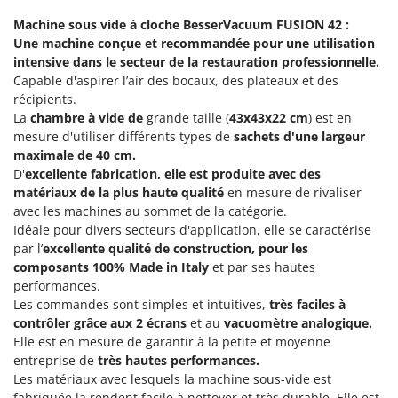
Groupes électrogènes
Machine sous vide à cloche BesserVacuum FUSION 42 :
E
Gyrobroyeurs à lame pour tracteur
EcoFlow
Une machine conçue et recommandée pour une utilisation
intensive dans le secteur de la restauration professionnelle.
Edilmark
H
Capable d'aspirer l’air des bocaux, des plateaux et des
Haches - Cognées et Hachettes
Effeuno
récipients.
Hachoirs à viande
La
chambre à vide de
grande taille (
43x43x22 cm
) est en
Einhell
mesure d'utiliser différents types de
sachets d'une largeur
Herses à Dents
Elegen
maximale de 40 cm.
Herses Rotatives
Energy Gruppi
D'
excellente fabrication, elle est produite avec des
matériaux de la plus haute qualité
en mesure de rivaliser
Enotecnica Pillan
L
avec les machines au sommet de la catégorie.
Lames à neige
Eschenfelder
Idéale pour divers secteurs d'application, elle se caractérise
Lames niveleuses pour tracteur
par l’
excellente qualité de construction, pour les
EuroMech
composants 100% Made in Italy
et par ses hautes
Lave-vitres
Eurosystems
performances.
Lieuses électriques pour vignes
Les commandes sont simples et intuitives,
très faciles à
F
contrôler grâce aux 2 écrans
et au
vacuomètre analogique.
FAC
M
Elle est en mesure de garantir à la petite et moyenne
Machines à pâtes
Fama Industrie
entreprise de
très hautes performances.
Machines de nettoyage pour panneaux photovoltaïques et surfaces vitrées
Les matériaux avec lesquels la machine sous-vide est
Famag
fabriquée la rendent facile à nettoyer et très durable. Elle est