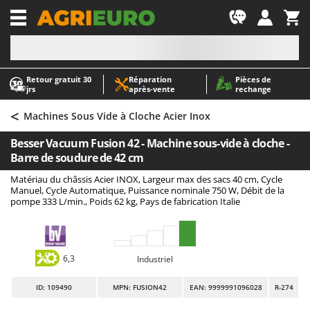
-1
Retour gratuit 30
Réparation
Pièces de
A
A
jrs
après‑vente
rechange
Abris de jardin
ABAC
<
Accessoires pour tracteurs tondeuses autoportés
AgriEuro Premium
Machines Sous Vide à Cloche Acier Inox
Aérateurs Scarificateurs pour gazon
AgriEuro TOP-LINE
Besser Vacuum Fusion 42 - Machine sous-vide à cloche -
Arracheuses de pommes de terre pour tracteur
AGT
Barre de soudure de 42 cm
Aspirateurs - Balais Électriques
Aima
Matériau du châssis Acier INOX, Largeur max des sacs 40 cm, Cycle
Manuel, Cycle Automatique, Puissance nominale 750 W, Débit de la
Aspirateurs à cendres
Airmec
pompe 333 L/min., Poids 62 kg, Pays de fabrication Italie
Aspirateurs à feuilles sur roues
AL-KO
Aspirateurs de piscine
ALA 2000
Aspirateurs Multifonctions
Alce
6,3
Industriel
Atomiseurs agricoles pour tracteurs
Alpina
ID
: 109490
MPN: FUSION42
EAN: 9999991096028
R-274
Atomiseurs pour traitements
Ama