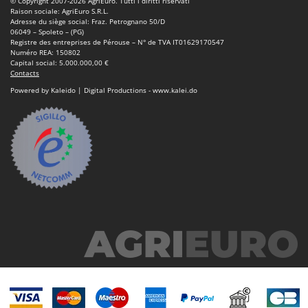
© Copyright 2007-2026 AgriEuro. Tutti i diritti riservati
Machines pour la transformation des fruits
Famur
Raison sociale: AgriEuro S.R.L.
Adresse du siège social: Fraz. Petrognano 50/D
Machines sous vide
FARMER
06049 – Spoleto – (PG)
Registre des entreprises de Pérouse – N° de TVA IT01629170547
Motobineuses
FBC
Numéro REA: 150802
Capital social: 5.000.000,00 €
Motoculteurs
Ferrari Group
Contacts
Motofaucheuses
Powered by Kaleido | Digital Productions - www.kalei.do
Ferroni
Motopompes pour irrigation
Ferrua
Moulins à céréales électriques
FIAC
Moulins à farine
FIEM
Fimar
N
Nettoyeurs et Balais à vapeur
FINI
Nettoyeurs haute pression
Fiorentini
Nettoyeurs tapis, moquettes et tapisseries
Fiskars
Flymo
P
Peignes vibreurs et Secoueurs à olives
Fontana Forni
Pelles rétros pour tracteur
Forest Master