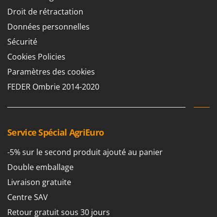
Chaudrons électriques pour polenta
Barbieri
Droit de rétractation
Cisailles à gazon à batterie
Batavia
Données personnelles
Cisailles taille-haies manuelles
Benassi
Sécurité
Climatiseurs
Beper
Cookies Policies
Compresseurs d'air électriques
Berkel
Paramètres des cookies
Compresseurs pour la récolte des olives et la taille
Bernardi
FEDER Ombrie 2014-2020
Coupe-bordures - Trimmers
Bertolini Pumps
Coupe-branches
Besser Vacuum
Couveuses à œufs
Bestway
Service Spécial AgriEuro
Cultivateurs Tiller à ressorts - Extirpateurs
Beta tools
-5% sur le second produit ajouté au panier
Bissell
D
Débroussailleuses
Double emballage
Black & Decker
Décompacteurs agricoles
Livraison gratuite
BlackStone
Découpeurs plasma
Blue Bird
Centre SAV
Déplaqueuses de gazon
Bomet
Retour gratuit sous 30 jours