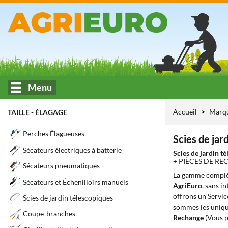
Menu
Accueil
Marq
TAILLE - ÉLAGAGE
Perches Élagueuses
Scies de jar
Sécateurs électriques à batterie
Scies de jardin 
+ PIÈCES DE R
Sécateurs pneumatiques
La gamme complè
Sécateurs et Échenilloirs manuels
AgriEuro
, sans i
offrons un Servic
Scies de jardin télescopiques
sommes les unique
Coupe-branches
Rechange
(Vous p