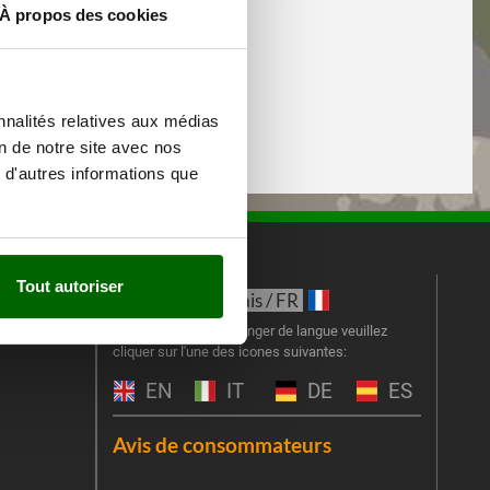
À propos des cookies
nnalités relatives aux médias
on de notre site avec nos
 d'autres informations que
Tout autoriser
iEuro
Langue:
New
Français / FR
u panier
Inscr
Si vous souhaitez changer de langue veuillez
cliquer sur l'une des icones suivantes:
part
obti
EN
IT
DE
ES
Emai
Avis de consommateurs
Une er
J'