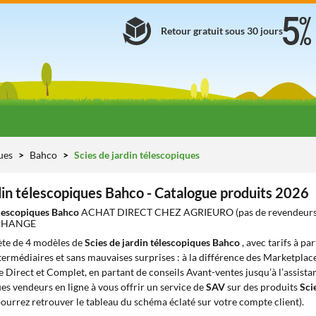
Retour gratuit sous 30 jours
ues
Bahco
Scies de jardin télescopiques
din télescopiques Bahco - Catalogue produits 2026
télescopiques Bahco
ACHAT DIRECT CHEZ AGRIEURO (pas de revendeurs
ECHANGE
te de 4 modèles de
Scies de jardin télescopiques Bahco
, avec tarifs à pa
ntermédiaires et sans mauvaises surprises : à la différence des Marketplace
e Direct et Complet, en partant de conseils Avant-ventes jusqu’à l’assista
s vendeurs en ligne à vous offrir un service de
SAV
sur des produits
Sci
ourrez retrouver le tableau du schéma éclaté sur votre compte client).