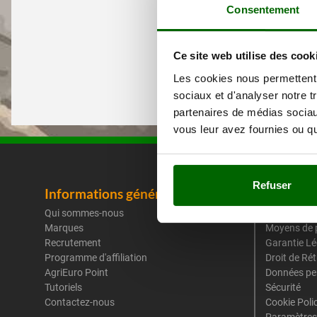
Consentement
Ce site web utilise des cook
Les cookies nous permettent d
sociaux et d'analyser notre t
partenaires de médias sociaux
vous leur avez fournies ou qu'
Refuser
Informations générales
Mentions
Qui sommes-nous
Conditions 
Marques
Moyens de 
Recrutement
Garantie Lé
Programme d'affiliation
Droit de Ré
AgriEuro Point
Données pe
Tutoriels
Sécurité
Contactez-nous
Cookie Poli
Paramètres