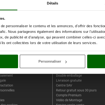
Détails
ies.
e personnaliser le contenu et les annonces, d'offrir des fonctio
rafic. Nous partageons également des informations sur l'utilisati
, de publicité et d'analyse, qui peuvent combiner celles-ci avec
ils ont collectées lors de votre utilisation de leurs services.
Personnaliser
 légales
Services Spécifiques Agr
d'Achat
-5% sur le second produit ajouté a
paiement
Double emballage
gale
Livraison gratuite
tractation
Centre SAV
rsonnelles
Retour gratuit sous 30 jours
Compte Premium
cies
Vidéo de Montage
 des cookies
Service après-vente