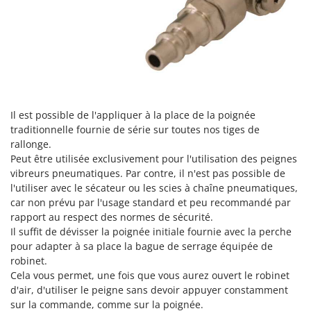
Désherbeurs thermiques et mécaniques
Bosch
Déshumidificateurs
Brumi
Draineuses
BullMach
E
C
Échelles en aluminium
C.EL.ME.
Effaroucheurs d'oiseaux
Calory Forni
Il est possible de l'appliquer à la place de la poignée
traditionnelle fournie de série sur toutes nos tiges de
Effeuilleuses pour olives
Campagnola
rallonge.
Égreneuses à maïs
Campingaz
Peut être utilisée exclusivement pour l'utilisation des peignes
vibreurs pneumatiques. Par contre, il n'est pas possible de
Électropompes pour la maison et le jardin
Castelgarden
l'utiliser avec le sécateur ou les scies à chaîne pneumatiques,
Éleveuses artificielles pour poussins
Castellari
car non prévu par l'usage standard et peu recommandé par
Enfouisseurs de pierres
rapport au respect des normes de sécurité.
Ceccato Olindo
Il suffit de dévisser la poignée initiale fournie avec la perche
Enrouleurs de filets pour olives
Char-Broil
pour adapter à sa place la bague de serrage équipée de
Épareuses pour tracteur
Classe
robinet.
Cela vous permet, une fois que vous aurez ouvert le robinet
Épépineuses
Clementi
d'air, d'utiliser le peigne sans devoir appuyer constamment
Équipements de protection des voies respiratoires
Cofra
sur la commande, comme sur la poignée.