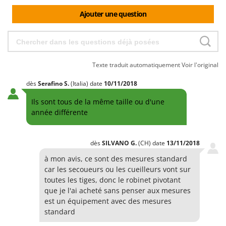
Groupes électrogènes
Ajouter une question
E
Gyrobroyeurs à lame pour tracteur
EcoFlow
Edilmark
H
Haches - Cognées et Hachettes
Effeuno
Hachoirs à viande
Texte traduit automatiquement
Voir l'original
Einhell
Herses à Dents
Elegen
dès
Serafino
S.
(Italia)
date
10/11/2018
Herses Rotatives
Energy Gruppi
Ils sont tous de la même taille ou d'une
année différente
Enotecnica Pillan
L
Lames à neige
Eschenfelder
Lames niveleuses pour tracteur
EuroMech
dès
SILVANO
G.
(CH)
date
13/11/2018
Lave-vitres
Eurosystems
à mon avis, ce sont des mesures standard
car les secoueurs ou les cueilleurs vont sur
Lieuses électriques pour vignes
toutes les tiges, donc le robinet pivotant
F
FAC
que je l'ai acheté sans penser aux mesures
M
Machines à pâtes
est un équipement avec des mesures
Fama Industrie
standard
Machines de nettoyage pour panneaux photovoltaïques et surfaces vitrées
Famag