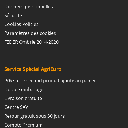
Scies alternatives à batterie
Intex
Données personnelles
Scies de jardin télescopiques
Italyco
Sécurité
Sécateurs électriques à batterie
ITM
Cookies Policies
Sécateurs et Échenilloirs manuels
Paramètres des cookies
J
Sécateurs pneumatiques
JOLLY ITALIA
FEDER Ombrie 2014-2020
Semoirs et Épandeurs d'engrais
K
Socs pour tracteur
KAAZ
Souffleurs aspirateurs pour Feuilles
Karcher
Service Spécial AgriEuro
Soufreuses - Poudreuses à dos
Kasco
Soufreuses - Poudreuses pour tracteur
Kemper
-5% sur le second produit ajouté au panier
Keter
Double emballage
T
Taille-haies
KitchenAid
Livraison gratuite
Taille-haies à bras pour tracteur
Komo
Centre SAV
Tarières
Retour gratuit sous 30 jours
L
Tondeuses à Gazon
Laica
Compte Premium