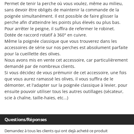
Permet de tenir la perche où vous voulez, même au milieu,
Comet
F
sans devoir être obligés de maintenir la commande de la
Fendeuses à bois
Cresco
poignée simultanément. Il est possible de faire glisser la
Filets pour la Récolte des olives
perche afin d'atteindre les points plus élevés ou plus bas.
Cruccolini
Pour arrêter le peigne, il suffira de refermer le robinet.
Filtres pour vin et huile
CTEK
Dotée de raccord rotatif à 360° en cuivre.
Floconneuses
Même la poignée classique que vous trouverez dans les
D
accessoires de série sur nos perches est absolument parfaite
Fouloirs - Égrappoirs
Dal Degan
pour la cueillette des olives.
Fourches pour tracteur
DCG
Nous avons mis en vente cet accessoire, car particulièrement
Fours d'extérieur - intérieur pour pizza et cuisine
demandé par de nombreux clients.
Deca
Si vous décidez de vous prémunir de cet accessoire, une fois
Fours électriques
DeWalt
que vous aurez ramassé les olives, il vous suffira de le
Fraises à neige
Di Martino
démonter, et l'adapter sur la poignée classique à levier, pour
ensuite pouvoir utiliser tous les autres outillages (sécateur,
Fraises rotatives pour tracteur
Diavola Pro
scie à chaîne, taille-haies, etc...)
Friteuses sans huile
Diesse
Docma
G
Générateurs d'air chaud
Questions/Réponses
Dominion
Godets à terre basculants pour tracteur
Dreame
Demandez à tous les clients qui ont dejà acheté ce produit