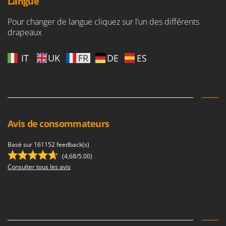
Langue
Master
Mastercook
Pour changer de langue cliquez sur l’un des différents
drapeaux
Masterpro
McCulloch
IT
UK
FR
DE
ES
MCH
Michelin
Mille
Minox
Avis de consommateurs
Mockmill
More than chef
Basé sur 161152 feedback(s)
MOSA
(4,68/5.00)
Consulter tous les avis
MOVA
Mowox
MTD