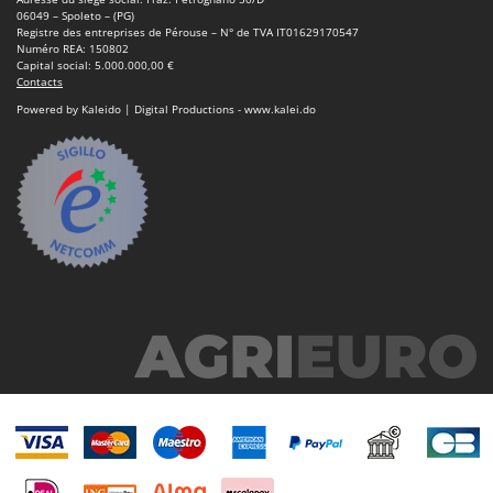
Oriental Koshin
06049 – Spoleto – (PG)
Registre des entreprises de Pérouse – N° de TVA IT01629170547
Outdoorchef
Numéro REA: 150802
Capital social: 5.000.000,00 €
Contacts
P
Palazzetti
Powered by Kaleido | Digital Productions - www.kalei.do
Palumbo Pavi
Partisani
Paterlini
Philips
Pramac
Prismafood
R
R.G.V.
Rato
Reber
Redback