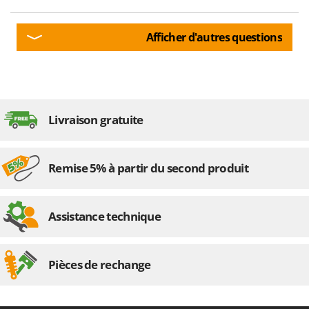
Perches Élagueuses
Francini
Pétrins à Spirale
Afficher d'autres questions
G
Piscines
G3 Ferrari
Planteuses de pommes de terre pour tracteur
Gardena
Plateaux de coupe pour tracteur
Garofalo
Plumeuses
GeoTech
Livraison gratuite
Pompes d'irrigation à tracteur
GeoTech Pro
Pompes de transfert
Gierre
Remise 5% à partir du second produit
Pompes immergées électriques
Ginko - MGM
Postes à souder
Gipeco
Poussoirs à saucisse
Assistance technique
Girmi
Power Stations - Batteries - Centrales électriques portables
GRAEF
Presses à pellets
Gre
Pièces de rechange
Pressoirs à fruits
GreenBay
Pressoirs à Raisin
Greenworks