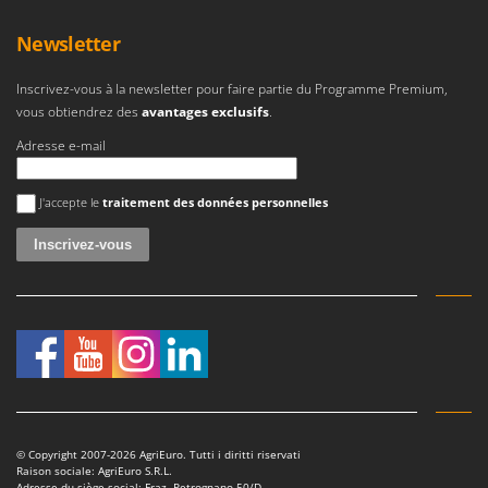
N
New O.M.R.A.
Newsletter
Nilfisk
Ninja
Inscrivez-vous à la newsletter pour faire partie du Programme Premium,
Novatec
vous obtiendrez des
avantages exclusifs
.
Novital
Adresse e-mail
NuAir
Une erreur est survenue
J'accepte le
traitement des données personnelles
NuovaFac
O
Officine Savioli
Oliviero
Olix
OMA
Omas
Ompagrill
© Copyright 2007-2026 AgriEuro. Tutti i diritti riservati
Ooni
Raison sociale: AgriEuro S.R.L.
Adresse du siège social: Fraz. Petrognano 50/D