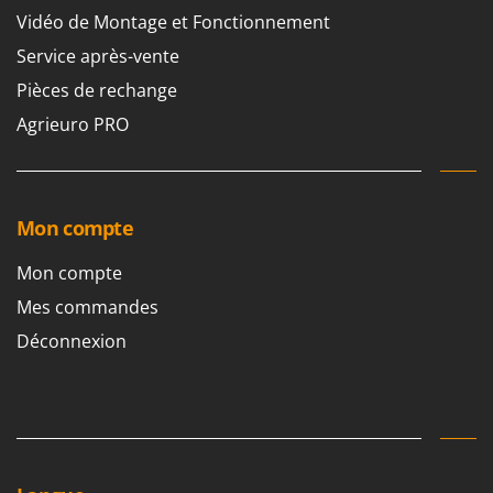
Tondeuses autoportées
Lampacrescia - MGM
Vidéo de Montage et Fonctionnement
Tondeuses débroussailleuses thermiques
Landxcape
Service après-vente
Trancheuses
LAR Casalinghi
Pièces de rechange
Trancheuses de sol
Lavor
Agrieuro PRO
Transpalettes
Linea VZ
Treuils de débardage
Lisam
Tronçonneuses
Lotusgrill
Mon compte
V
M
Vêtements de Sécurité
Mon compte
M.A.I.BO.
Vibroculteurs à tracteur
Mes commandes
Macom
Macte Ovens
Déconnexion
Makita
MAMMAMIA
Marcato
Marina Systems