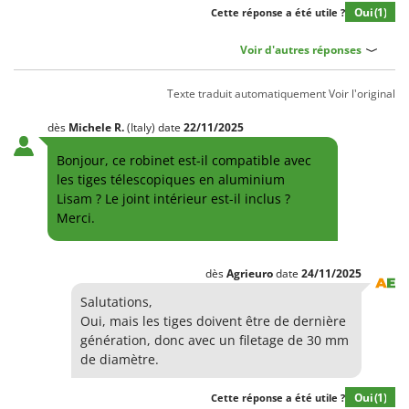
Machines pour la transformation des fruits
Oui
(1)
Famur
Cette réponse a été utile ?
Machines sous vide
FARMER
Voir d'autres réponses
Motobineuses
FBC
Motoculteurs
Texte traduit automatiquement
Voir l'original
Ferrari Group
Motofaucheuses
Ferroni
dès
Michele
R.
(Italy)
date
22/11/2025
Motopompes pour irrigation
Ferrua
Bonjour, ce robinet est-il compatible avec
Moulins à céréales électriques
FIAC
les tiges télescopiques en aluminium
Moulins à farine
Lisam ? Le joint intérieur est-il inclus ?
FIEM
Merci.
Fimar
N
Nettoyeurs et Balais à vapeur
FINI
dès
Agrieuro
date
24/11/2025
Nettoyeurs haute pression
Fiorentini
Salutations,
Nettoyeurs tapis, moquettes et tapisseries
Fiskars
Oui, mais les tiges doivent être de dernière
génération, donc avec un filetage de 30 mm
Flymo
P
Peignes vibreurs et Secoueurs à olives
de diamètre.
Fontana Forni
Pelles rétros pour tracteur
Forest Master
Oui
(1)
Cette réponse a été utile ?