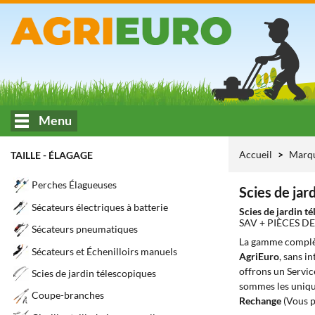
Menu
Accueil
Marq
TAILLE - ÉLAGAGE
Perches Élagueuses
Scies de jar
Sécateurs électriques à batterie
Scies de jardin t
SAV + PIÈCES 
Sécateurs pneumatiques
La gamme complè
Sécateurs et Échenilloirs manuels
AgriEuro
, sans i
offrons un Servic
Scies de jardin télescopiques
sommes les unique
Coupe-branches
Rechange
(Vous p