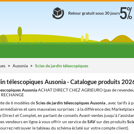
Retour gratuit sous 30 jours
ues
Ausonia
Scies de jardin télescopiques
din télescopiques Ausonia - Catalogue produits 202
élescopiques Ausonia
ACHAT DIRECT CHEZ AGRIEURO (pas de revendeu
DE RECHANGE
te de 6 modèles de
Scies de jardin télescopiques Ausonia
, avec tarifs à 
ntermédiaires et sans mauvaises surprises : à la différence des Marketplace
e Direct et Complet, en partant de conseils Avant-ventes jusqu’à l’assista
s vendeurs en ligne à vous offrir un service de
SAV
sur des produits
Sci
ourrez retrouver le tableau du schéma éclaté sur votre compte client).