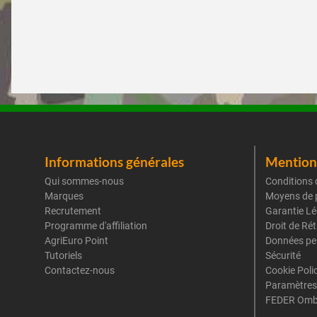
Informations générales
Mentions
Qui sommes-nous
Conditions 
Marques
Moyens de 
Recrutement
Garantie Lé
Programme d'affiliation
Droit de Ré
AgriEuro Point
Données pe
Tutoriels
Sécurité
Contactez-nous
Cookie Poli
Paramètres
FEDER Omb