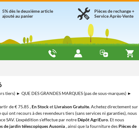
5% dès le deuxième article
Pièces de rechange +
ajouté au panier
Service Après-Vente
6
rs tiers) ► QUE DES GRANDES MARQUES (pas de sous-marques) ►
partir de € 75.85 ,
En Stock
et
Livraison Gratuite
. Achetez directement sur
 qui ont recours à des revendeurs tiers (sans services ni garanties), nous
nce SAV. L’expédition s’effectue par notre
Dépôt AgriEuro
. Et nous
es de jardin télescopiques Ausonia
, ainsi que la fourniture des
Pièces de