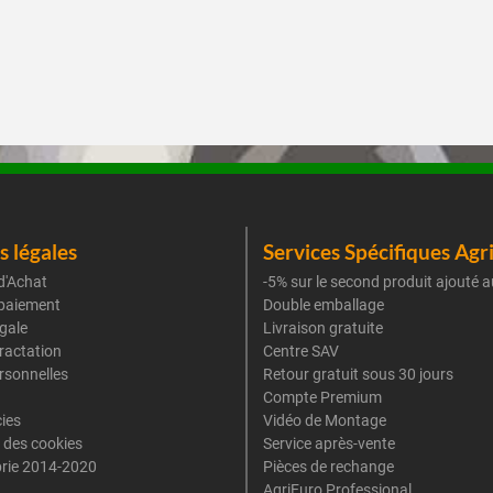
 légales
Services Spécifiques Agr
d'Achat
-5% sur le second produit ajouté a
paiement
Double emballage
gale
Livraison gratuite
tractation
Centre SAV
rsonnelles
Retour gratuit sous 30 jours
Compte Premium
cies
Vidéo de Montage
 des cookies
Service après-vente
rie 2014-2020
Pièces de rechange
AgriEuro Professional