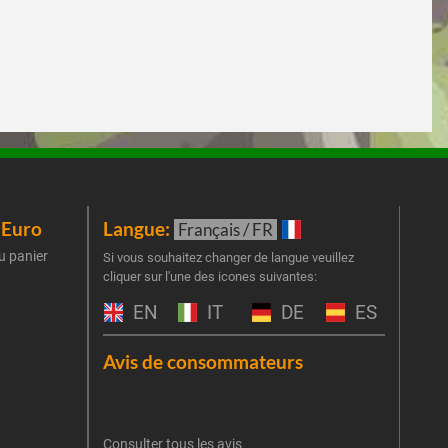
iEuro
Langue:
New
Français / FR
u panier
Inscr
Si vous souhaitez changer de langue veuillez
cliquer sur l'une des icones suivantes:
part
obti
EN
IT
DE
ES
Emai
Avis de consommateurs
Une er
J'
retent
Consulter tous les avis