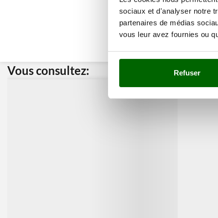
sociaux et d'analyser notre t
partenaires de médias sociaux
vous leur avez fournies ou qu'
Vous consultez:
Nos cli
Refuser