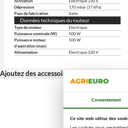
Activation
Électrique 230 V
Dépression
170 mbar (17 kPa)
Pays de fabrication
Italie
Données techniques du moteur
Type de moteur
Électrique
Puissance nominale (W)
500 W
Puissance moteur
500 W
d'aspiration (max)
Alimentation
Électrique 220 V
Ajoutez des accessoires et bénéficiez d’u
Consentement
Ce site web utilise des cook
Les cookies nous permettent d