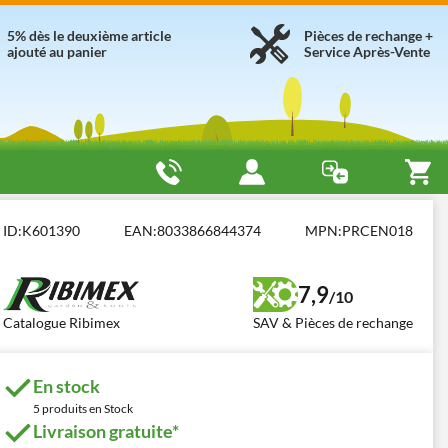
5% dès le deuxième article
Pièces de rechange +
ajouté au panier
Service Après-Vente
s électriques compacts (< 17 litres)
Ribimex Babycen
ID:
K601390
EAN:
8033866844374
MPN:
PRCEN018
7,9
/10
Catalogue Ribimex
SAV & Pièces de rechange
En stock
5 produits en Stock
Livraison gratuite*