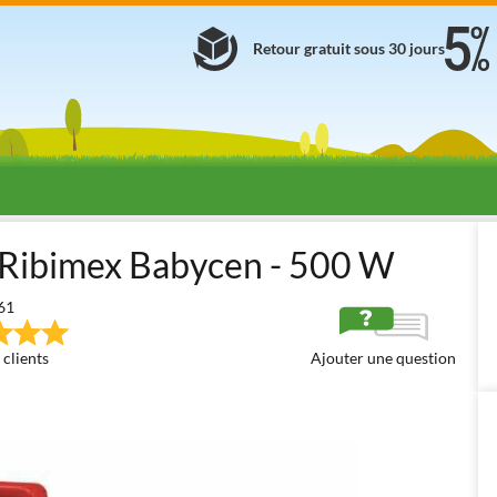
Retour gratuit sous 30 jours
ndres
Aspirateurs à cendres électriques 230 V
Aspirateurs à cendre
f Ribimex Babycen - 500 W
61
 clients
Ajouter une question