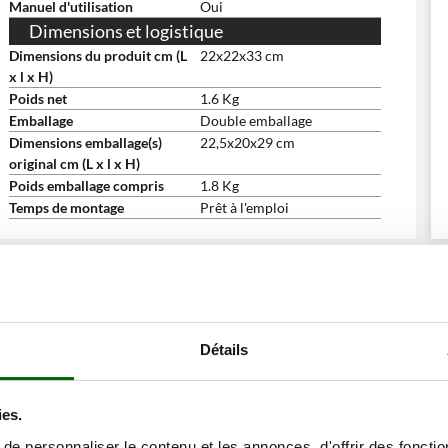
Manuel d'utilisation
Oui
Dimensions et logistique
Dimensions du produit cm (L
22x22x33 cm
x l x H)
Poids net
1.6 Kg
Emballage
Double emballage
Dimensions emballage(s)
22,5x20x29 cm
original cm (L x l x H)
Poids emballage compris
1.8 Kg
Temps de montage
Prêt à l'emploi
ne remise
Détails
ies.
e personnaliser le contenu et les annonces, d'offrir des fonctio