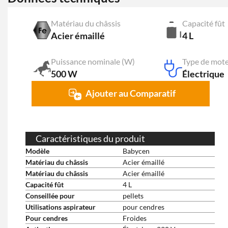
Matériau du châssis
Capacité fût
Acier émaillé
4 L
Puissance nominale (W)
Type de mot
500 W
Électrique
Ajouter au Comparatif
Caractéristiques du produit
Modèle
Babycen
Matériau du châssis
Acier émaillé
Matériau du châssis
Acier émaillé
Capacité fût
4 L
Conseillée pour
pellets
Utilisations aspirateur
pour cendres
Pour cendres
Froides