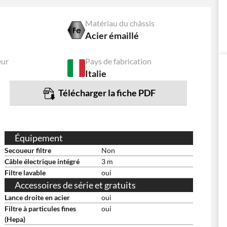
Matériau du châssis
Acier émaillé
eur
Pays de fabrication
Italie
Télécharger la fiche PDF
Équipement
Secoueur filtre
Non
Câble électrique intégré
3 m
Filtre lavable
oui
Accessoires de série et gratuits
Lance droite en acier
oui
Filtre à particules fines
oui
(Hepa)