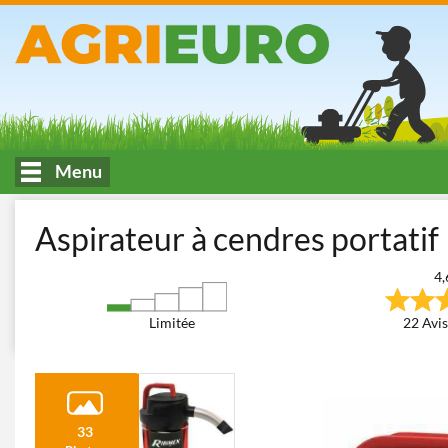
Menu
Accueil
Lavage et machines pour le nettoyage
Aspirateurs à ce
Aspirateur à cendres portati
4,
Limitée
22 Avis
33