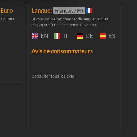
iEuro
Langue:
New
Français / FR
u panier
Inscr
Si vous souhaitez changer de langue veuillez
cliquer sur l'une des icones suivantes:
part
obti
EN
IT
DE
ES
Emai
Avis de consommateurs
Une er
J'
retent
Consulter tous les avis