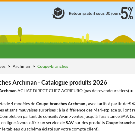
Retour gratuit sous 30 jours
ues
Archman
Coupe-branches
hes Archman - Catalogue produits 2026
 Archman
ACHAT DIRECT CHEZ AGRIEURO (pas de revendeurs tiers) 
te de 4 modèles de
Coupe-branches Archman
, avec tarifs à partir de € 6
es et sans mauvaises surprises : à la différence des Marketplace qui ont re
 Complet, en partant de conseils Avant-ventes jusqu’à l’assistance SAV. L’
en ligne à vous offrir un service de
SAV
sur des produits
Coupe-branch
 le tableau du schéma éclaté sur votre compte client).