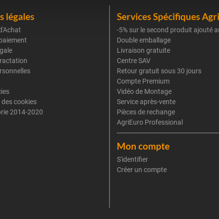
 légales
Services Spécifiques Agr
d'Achat
-5% sur le second produit ajouté a
paiement
Double emballage
gale
Livraison gratuite
tractation
Centre SAV
rsonnelles
Retour gratuit sous 30 jours
Compte Premium
cies
Vidéo de Montage
 des cookies
Service après-vente
rie 2014-2020
Pièces de rechange
AgriEuro Professional
Mon compte
S'identifier
Créer un compte