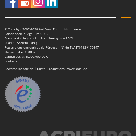
Pulvérisateurs
GRIFO
Pulvérisateurs portés
GVS
GYS
R
Rafraîchisseurs d'air par évaporation
© Copyright 2007-2026 AgriEuro. Tutti i diritti riservati
Raison sociale: AgriEuro S.R.L.
H
Rampes de chargement en aluminium
Adresse du siège social: Fraz. Petrognano 50/D
Hailo
06049 – Spoleto – (PG)
Râpes à fromage électriques
Registre des entreprises de Pérouse – N° de TVA IT01629170547
Helvi
Numéro REA: 150802
Râteaux pour tracteur
Capital social: 5.000.000,00 €
Henx
Contacts
Remplisseuses
HiKOKI
Powered by Kaleido | Digital Productions - www.kalei.do
Robots nettoyeurs de piscine
Honda
Robots Tondeuses
I
Rogneuses de souches
Idromatic
Rouleaux pour tracteur
Il-Tec
Imperia
S
Scies à os
Infaco
Scies à Ruban
Intec