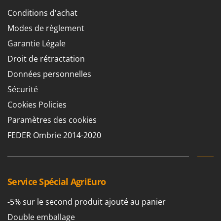
Comet
Conditions d'achat
F
Fendeuses à bois
Cresco
Modes de règlement
Filets pour la Récolte des olives
Cruccolini
Garantie Légale
Filtres pour vin et huile
CTEK
Droit de rétractation
Floconneuses
Données personnelles
D
Fouloirs - Égrappoirs
Dal Degan
Sécurité
Fourches pour tracteur
DCG
Cookies Policies
Fours d'extérieur - intérieur pour pizza et cuisine
Deca
Paramètres des cookies
Fours électriques
DeWalt
FEDER Ombrie 2014-2020
Fraises à neige
Di Martino
Fraises rotatives pour tracteur
Diavola Pro
Friteuses sans huile
Diesse
Service Spécial AgriEuro
Docma
G
Générateurs d'air chaud
Dominion
-5% sur le second produit ajouté au panier
Godets à terre basculants pour tracteur
Dreame
Double emballage