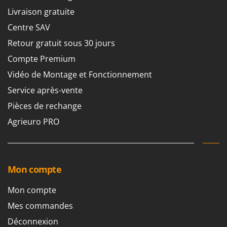
Groupes électrogènes
Livraison gratuite
E
Gyrobroyeurs à lame pour tracteur
EcoFlow
Centre SAV
Edilmark
Retour gratuit sous 30 jours
H
Haches - Cognées et Hachettes
Effeuno
Compte Premium
Hachoirs à viande
Einhell
Vidéo de Montage et Fonctionnement
Herses à Dents
Elegen
Service après-vente
Herses Rotatives
Energy Gruppi
Pièces de rechange
Enotecnica Pillan
L
Agrieuro PRO
Lames à neige
Eschenfelder
Lames niveleuses pour tracteur
EuroMech
Lave-vitres
Eurosystems
Mon compte
Lieuses électriques pour vignes
F
FAC
Mon compte
M
Machines à pâtes
Fama Industrie
Mes commandes
Machines de nettoyage pour panneaux photovoltaïques et surfaces vitrées
Famag
Déconnexion