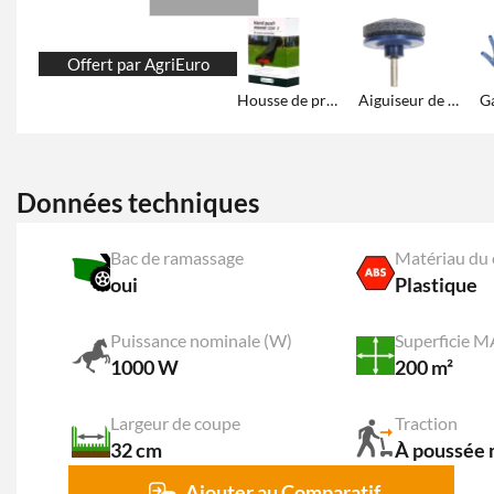
Offert par AgriEuro
Housse de protection
Aiguiseur de lames
Données techniques
Bac de ramassage
Matériau du 
oui
Plastique
Puissance nominale (W)
Superficie 
1000 W
200 m²
Largeur de coupe
Traction
32 cm
À poussée 
Ajouter au Comparatif