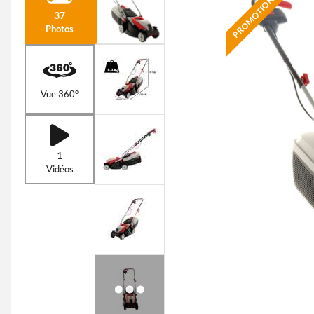
PROMOTION
37
Photos
Vue 360°
1
Vidéos