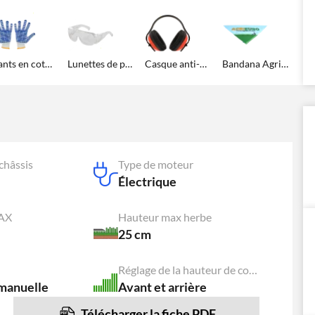
Gants en coton avec rainures en caoutchouc
Lunettes de protection
Casque anti-bruit
Bandana Agrieuro
châssis
Type de moteur
Électrique
MAX
Hauteur max herbe
25 cm
Réglage de la hauteur de coupe
manuelle
Avant et arrière
Télécharger la fiche PDF