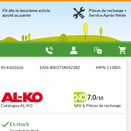
5% dès le deuxième article
Pièces de rechange +
ajouté au panier
Service Après-Vente
ra légères 1000/1200 W
AL-KO 3.22 SE
ID:
K602626
EAN:
4003718042382
MPN:
112805
7,0
/10
Catalogue AL-KO
SAV & Pièces de rechange
En stock
2 produits en Stock