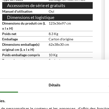
Accessoires de série et gratuits
Manuel d'utilisation
Oui
Dimensions et logistique
Dimensions du produit cm (L
123x36x97 cm
x l x H)
Poids net
8.3 Kg
Emballage
Carton d'origine
Dimensions emballage(s)
62x38x30 cm
original cm (L x l x H)
Poids emballage compris
10 Kg
Temps de montage
5 minutes
ne remise
Détails
ies.
e personnaliser le contenu et les annonces, d'offrir des fonctio