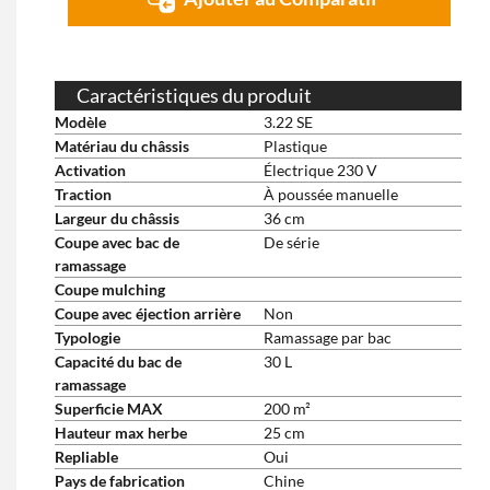
Caractéristiques du produit
Modèle
3.22 SE
Matériau du châssis
Plastique
Activation
Électrique 230 V
Traction
À poussée manuelle
Largeur du châssis
36 cm
Coupe avec bac de
De série
ramassage
Coupe mulching
Coupe avec éjection arrière
Non
Typologie
Ramassage par bac
Capacité du bac de
30 L
ramassage
Superficie MAX
200 m²
Hauteur max herbe
25 cm
Repliable
Oui
Pays de fabrication
Chine