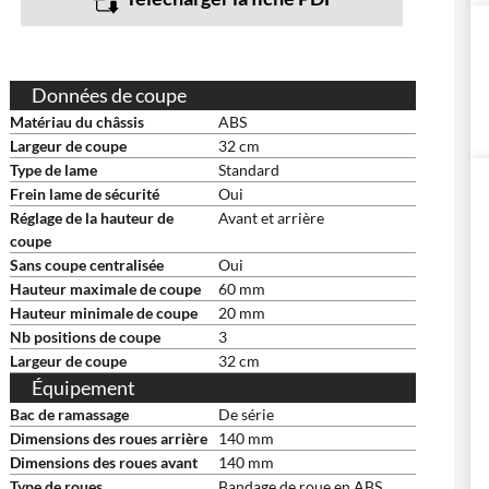
Données de coupe
Matériau du châssis
ABS
Largeur de coupe
32 cm
Type de lame
Standard
Frein lame de sécurité
Oui
Réglage de la hauteur de
Avant et arrière
coupe
Sans coupe centralisée
Oui
Hauteur maximale de coupe
60 mm
Hauteur minimale de coupe
20 mm
Nb positions de coupe
3
Largeur de coupe
32 cm
Équipement
Bac de ramassage
De série
Dimensions des roues arrière
140 mm
Dimensions des roues avant
140 mm
Type de roues
Bandage de roue en ABS