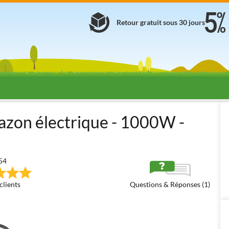
Retour gratuit sous 30 jours
euses à gazon électriques (230V)
Tondeuses à gazon électriques ult
azon électrique - 1000W -
54
clients
Questions & Réponses (1)