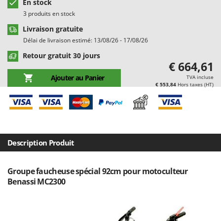
En stock
Chaudrons électriques pour polenta
Barbieri
3 produits en stock
Cisailles à gazon à batterie
Batavia
Livraison gratuite
Cisailles taille-haies manuelles
Benassi
Délai de livraison estimé: 13/08/26 - 17/08/26
Climatiseurs
Beper
Retour gratuit 30 jours
€ 664,61
Compresseurs d'air électriques
Berkel
Ajouter au Panier
TVA incluse
Compresseurs pour la récolte des olives et la taille
Bernardi
€ 553,84
Hors taxes (HT)
Coupe-bordures - Trimmers
Bertolini Pumps
Coupe-branches
Besser Vacuum
Couveuses à œufs
Bestway
Cultivateurs Tiller à ressorts - Extirpateurs
Beta tools
Description Produit
Bissell
D
Débroussailleuses
Black & Decker
Groupe faucheuse spécial 92cm pour motoculteur
Benassi MC2300
Décompacteurs agricoles
BlackStone
Découpeurs plasma
Blue Bird
Déplaqueuses de gazon
Bomet