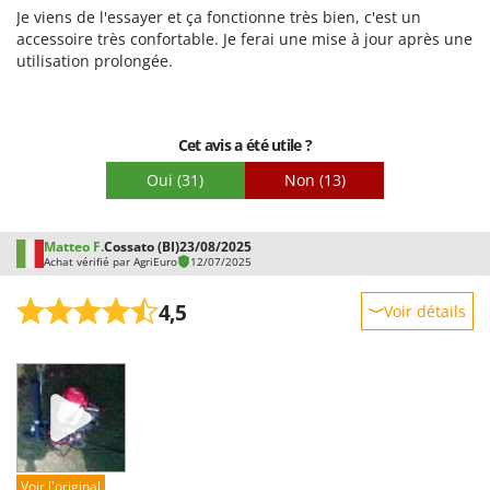
Facilité d'utilisation
Pulvérisateurs
Je viens de l'essayer et ça fonctionne très bien, c'est un
GRIFO
Qualité / Prix
accessoire très confortable. Je ferai une mise à jour après une
Pulvérisateurs portés
GVS
utilisation prolongée.
Facilité de montage
GYS
R
Emballage
Rafraîchisseurs d'air par évaporation
H
Rampes de chargement en aluminium
Cet avis a été utile ?
Hailo
Râpes à fromage électriques
Oui
(31)
Non
(13)
Helvi
Râteaux pour tracteur
Henx
Remplisseuses
HiKOKI
Matteo F.
Cossato (BI)
23/08/2025
Achat vérifié par AgriEuro
12/07/2025
Robots nettoyeurs de piscine
Honda
Robots Tondeuses
4,5
Voir détails
I
Rogneuses de souches
Idromatic
Robustesse
Rouleaux pour tracteur
Il-Tec
Prestations
Imperia
Facilité d'utilisation
S
Scies à os
Infaco
Qualité / Prix
Scies à Ruban
Intec
Facilité de montage
Voir l'original