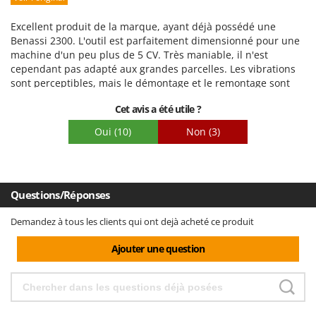
Scies alternatives à batterie
Intex
Emballage
Scies de jardin télescopiques
Excellent produit de la marque, ayant déjà possédé une
Italyco
Benassi 2300. L'outil est parfaitement dimensionné pour une
Sécateurs électriques à batterie
ITM
machine d'un peu plus de 5 CV. Très maniable, il n'est
Sécateurs et Échenilloirs manuels
cependant pas adapté aux grandes parcelles. Les vibrations
sont perceptibles, mais le démontage et le remontage sont
J
Sécateurs pneumatiques
JOLLY ITALIA
faciles, même s'il faut actionner des leviers pour changer
Cet avis a été utile ?
Semoirs et Épandeurs d'engrais
d'accessoires.
K
Socs pour tracteur
Oui
(10)
Non
(3)
KAAZ
Souffleurs aspirateurs pour Feuilles
Karcher
Soufreuses - Poudreuses à dos
Kasco
Soufreuses - Poudreuses pour tracteur
Questions/Réponses
Kemper
Keter
Demandez à tous les clients qui ont dejà acheté ce produit
T
Taille-haies
KitchenAid
Ajouter une question
Taille-haies à bras pour tracteur
Komo
Tarières
L
Tondeuses à Gazon
Laica