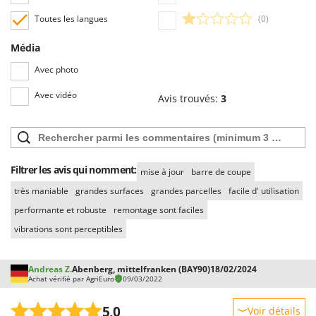
Machines pour la transformation des fruits
Famur
Toutes les langues
(0)
Machines sous vide
FARMER
Motobineuses
Média
FBC
Motoculteurs
Avec photo
Ferrari Group
Motofaucheuses
Ferroni
Avec vidéo
Avis trouvés:
3
Motopompes pour irrigation
Ferrua
Moulins à céréales électriques
FIAC
Moulins à farine
FIEM
Filtrer les avis qui nomment:
mise à jour
barre de coupe
Fimar
N
très maniable
grandes surfaces
grandes parcelles
facile d' utilisation
Nettoyeurs et Balais à vapeur
FINI
performante et robuste
remontage sont faciles
Nettoyeurs haute pression
Fiorentini
vibrations sont perceptibles
Nettoyeurs tapis, moquettes et tapisseries
Fiskars
Flymo
P
Andreas Z.
Abenberg, mittelfranken (BAY90)
18/02/2024
Peignes vibreurs et Secoueurs à olives
Achat vérifié par AgriEuro
09/03/2022
Fontana Forni
Pelles rétros pour tracteur
Forest Master
5,0
Voir détails