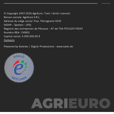
Troy-Bilt
© Copyright 2007-2026 AgriEuro. Tutti i diritti riservati
U
Udor
Raison sociale: AgriEuro S.R.L.
Adresse du siège social: Fraz. Petrognano 50/D
Unger
06049 – Spoleto – (PG)
Registre des entreprises de Pérouse – N° de TVA IT01629170547
Numéro REA: 150802
V
Capital social: 5.000.000,00 €
Verdemax
Contacts
Powered by Kaleido | Digital Productions - www.kalei.do
Vesco
Volpi
W
Waldner
Weber
WIDU
Wiper EcoRobot
Wolf Garten
Wortex