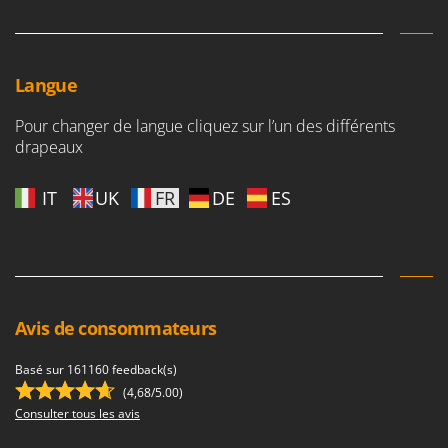
Seven Italy
Shark
Silky
Langue
Simatech
Pour changer de langue cliquez sur l’un des différents
Sirman
drapeaux
Skil
Smartwood
IT
UK
FR
DE
ES
Smeg
Snapper
Solidur
Spice Electronics
Avis de consommateurs
Spiralmac
Spring Protezione
Basé sur 161160 feedback(s)
(4,68/5.00)
Spyro
Consulter tous les avis
Stanley