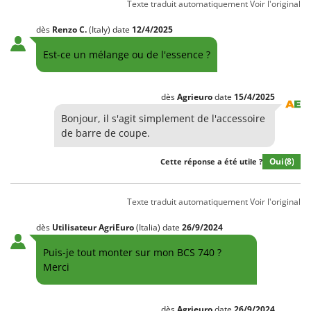
Tondeuses autoportées
Texte traduit automatiquement
Voir l'original
Lampacrescia - MGM
Tondeuses débroussailleuses thermiques
Landxcape
dès
Renzo
C.
(Italy)
date
12/4/2025
Trancheuses
LAR Casalinghi
Est-ce un mélange ou de l'essence ?
Trancheuses de sol
Lavor
Transpalettes
Linea VZ
dès
Agrieuro
date
15/4/2025
Treuils de débardage
Lisam
Bonjour, il s'agit simplement de l'accessoire
Tronçonneuses
Lotusgrill
de barre de coupe.
V
Oui
(8)
M
Cette réponse a été utile ?
Vêtements de Sécurité
M.A.I.BO.
Vibroculteurs à tracteur
Macom
Texte traduit automatiquement
Voir l'original
Macte Ovens
dès
Utilisateur AgriEuro
(Italia)
date
26/9/2024
Makita
Puis-je tout monter sur mon BCS 740 ?
MAMMAMIA
Merci
Marcato
Marina Systems
dès
Agrieuro
date
26/9/2024