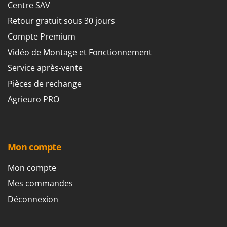
Centre SAV
Resto Italia
Ribimex
Retour gratuit sous 30 jours
Ripartrak
Compte Premium
Ritter
Vidéo de Montage et Fonctionnement
River Systems
Service après-vente
Robomow
Pièces de rechange
Rossofuoco
Agrieuro PRO
Rover Pompe
Royal Food
Ryobi
Mon compte
S
Mon compte
S.T.P.
Mes commandes
Santos
Déconnexion
Sbaraglia
Schnitzer