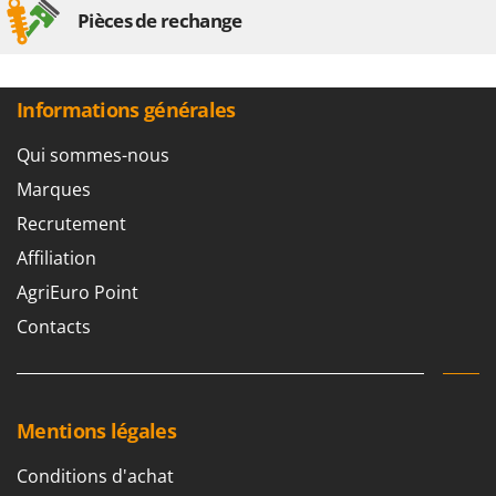
N
New O.M.R.A.
Pièces de rechange
Nilfisk
Ninja
Informations générales
Novatec
Novital
Qui sommes-nous
NuAir
Marques
NuovaFac
Recrutement
Affiliation
O
Officine Savioli
AgriEuro Point
Oliviero
Contacts
Olix
OMA
Omas
Mentions légales
Ompagrill
Conditions d'achat
Ooni