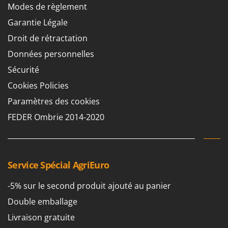
Oriental Koshin
Modes de règlement
Outdoorchef
Garantie Légale
Droit de rétractation
P
Palazzetti
Données personnelles
Palumbo Pavi
Sécurité
Partisani
Cookies Policies
Paterlini
Paramètres des cookies
Philips
FEDER Ombrie 2014-2020
Pramac
Prismafood
Service Spécial AgriEuro
R
R.G.V.
-5% sur le second produit ajouté au panier
Rato
Double emballage
Reber
Livraison gratuite
Redback