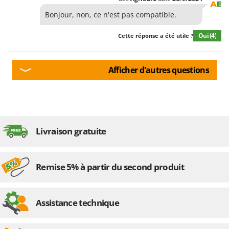
Master
Bonjour, non, ce n'est pas compatible.
Mastercook
Masterpro
Oui
(4)
Cette réponse a été utile ?
McCulloch
MCH
Afficher d'autres questions
Michelin
Mille
Minox
Mockmill
Livraison gratuite
More than chef
MOSA
Remise 5% à partir du second produit
MOVA
Mowox
Assistance technique
MTD