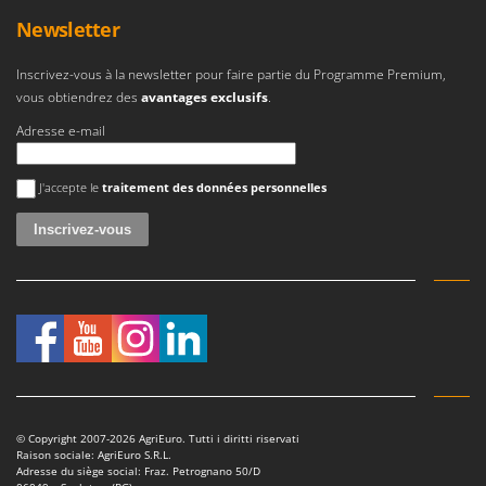
Master
Newsletter
Mastercook
Inscrivez-vous à la newsletter pour faire partie du Programme Premium,
Masterpro
vous obtiendrez des
avantages exclusifs
.
McCulloch
Adresse e-mail
MCH
Michelin
Une erreur est survenue
J'accepte le
traitement des données personnelles
Mille
Minox
Mockmill
More than chef
MOSA
MOVA
Mowox
MTD
© Copyright 2007-2026 AgriEuro. Tutti i diritti riservati
Raison sociale: AgriEuro S.R.L.
Adresse du siège social: Fraz. Petrognano 50/D