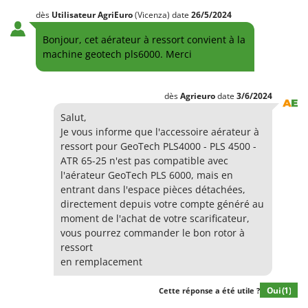
Groupes électrogènes
dès
Utilisateur AgriEuro
(Vicenza)
date
26/5/2024
E
Gyrobroyeurs à lame pour tracteur
EcoFlow
Bonjour, cet aérateur à ressort convient à la
Edilmark
machine geotech pls6000. Merci
H
Haches - Cognées et Hachettes
Effeuno
Hachoirs à viande
Einhell
dès
Agrieuro
date
3/6/2024
Herses à Dents
Elegen
Salut,
Herses Rotatives
Je vous informe que l'accessoire aérateur à
Energy Gruppi
ressort pour GeoTech PLS4000 - PLS 4500 -
Enotecnica Pillan
L
ATR 65-25 n'est pas compatible avec
Lames à neige
Eschenfelder
l'aérateur GeoTech PLS 6000, mais en
entrant dans l'espace pièces détachées,
Lames niveleuses pour tracteur
EuroMech
directement depuis votre compte généré au
Lave-vitres
Eurosystems
moment de l'achat de votre scarificateur,
Lieuses électriques pour vignes
vous pourrez commander le bon rotor à
F
ressort
FAC
M
en remplacement
Machines à pâtes
Fama Industrie
Oui
(1)
Cette réponse a été utile ?
Machines de nettoyage pour panneaux photovoltaïques et surfaces vitrées
Famag