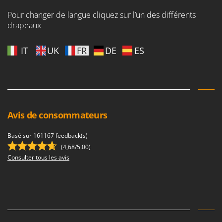
Tondeuses autoportées
Lampacrescia - MGM
Pour changer de langue cliquez sur l’un des différents
Tondeuses débroussailleuses thermiques
Landxcape
drapeaux
Trancheuses
LAR Casalinghi
Trancheuses de sol
IT
UK
FR
DE
ES
Lavor
Transpalettes
Linea VZ
Treuils de débardage
Lisam
Tronçonneuses
Lotusgrill
V
Avis de consommateurs
M
Vêtements de Sécurité
M.A.I.BO.
Vibroculteurs à tracteur
Basé sur 161167 feedback(s)
Macom
(4,68/5.00)
Macte Ovens
Consulter tous les avis
Makita
MAMMAMIA
Marcato
Marina Systems