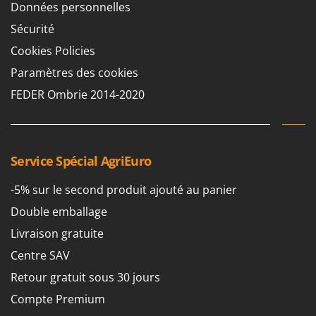
Pulvérisateurs
Données personnelles
GRIFO
Pulvérisateurs portés
Sécurité
GVS
Cookies Policies
GYS
R
Rafraîchisseurs d'air par évaporation
Paramètres des cookies
H
Rampes de chargement en aluminium
FEDER Ombrie 2014-2020
Hailo
Râpes à fromage électriques
Helvi
Râteaux pour tracteur
Henx
Remplisseuses
HiKOKI
Service Spécial AgriEuro
Robots nettoyeurs de piscine
Honda
-5% sur le second produit ajouté au panier
Robots Tondeuses
I
Double emballage
Rogneuses de souches
Idromatic
Livraison gratuite
Rouleaux pour tracteur
Il-Tec
Centre SAV
Imperia
S
Retour gratuit sous 30 jours
Scies à os
Infaco
Scies à Ruban
Compte Premium
Intec