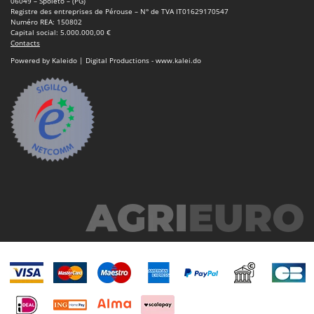
N
06049 – Spoleto – (PG)
New O.M.R.A.
Registre des entreprises de Pérouse – N° de TVA IT01629170547
Numéro REA: 150802
Nilfisk
Capital social: 5.000.000,00 €
Contacts
Ninja
Powered by Kaleido | Digital Productions - www.kalei.do
Novatec
Novital
NuAir
NuovaFac
O
Officine Savioli
Oliviero
Olix
OMA
Omas
Ompagrill
Ooni