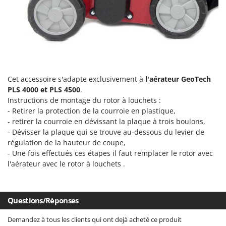
Désherbeurs thermiques et mécaniques
Bosch
Déshumidificateurs
Brumi
Draineuses
BullMach
E
C
Échelles en aluminium
C.EL.ME.
Cet accessoire s'adapte exclusivement à
l'aérateur GeoTech
Effaroucheurs d'oiseaux
Calory Forni
PLS 4000 et PLS 4500
.
Effeuilleuses pour olives
Campagnola
Instructions de montage du rotor à louchets :
- Retirer la protection de la courroie en plastique,
Égreneuses à maïs
Campingaz
- retirer la courroie en dévissant la plaque à trois boulons,
Électropompes pour la maison et le jardin
Castelgarden
- Dévisser la plaque qui se trouve au-dessous du levier de
Éleveuses artificielles pour poussins
régulation de la hauteur de coupe,
Castellari
- Une fois effectués ces étapes il faut remplacer le rotor avec
Enfouisseurs de pierres
Ceccato Olindo
l'aérateur avec le rotor à louchets .
Enrouleurs de filets pour olives
Char-Broil
Épareuses pour tracteur
Classe
Questions/Réponses
Épépineuses
Clementi
Équipements de protection des voies respiratoires
Cofra
Demandez à tous les clients qui ont dejà acheté ce produit