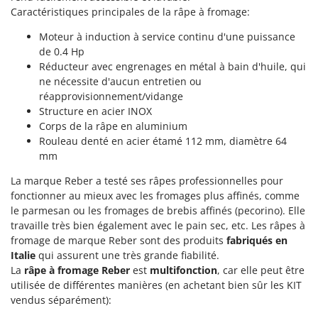
Groupes électrogènes
Caractéristiques principales de la râpe à fromage:
E
Gyrobroyeurs à lame pour tracteur
EcoFlow
Moteur à induction à service continu d'une puissance
de 0.4 Hp
Edilmark
H
Réducteur avec engrenages en métal à bain d'huile, qui
Haches - Cognées et Hachettes
Effeuno
ne nécessite d'aucun entretien ou
Hachoirs à viande
Einhell
réapprovisionnement/vidange
Structure en acier INOX
Herses à Dents
Elegen
Corps de la râpe en aluminium
Herses Rotatives
Energy Gruppi
Rouleau denté en acier étamé 112 mm, diamètre 64
mm
Enotecnica Pillan
L
Lames à neige
La marque Reber a testé ses râpes professionnelles pour
Eschenfelder
fonctionner au mieux avec les fromages plus affinés, comme
Lames niveleuses pour tracteur
EuroMech
le parmesan ou les fromages de brebis affinés (pecorino). Elle
Lave-vitres
Eurosystems
travaille très bien également avec le pain sec, etc. Les râpes à
Lieuses électriques pour vignes
fromage de marque Reber sont des produits
fabriqués en
F
Italie
qui assurent une très grande fiabilité.
FAC
La
râpe à fromage Reber
est
multifonction
, car elle peut être
M
Machines à pâtes
utilisée de différentes manières (en achetant bien sûr les KIT
Fama Industrie
vendus séparément):
Machines de nettoyage pour panneaux photovoltaïques et surfaces vitrées
Famag