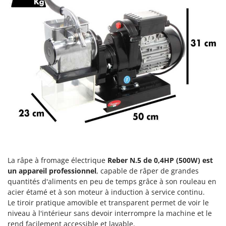
Comet
F
Fendeuses à bois
Cresco
Filets pour la Récolte des olives
Cruccolini
Filtres pour vin et huile
CTEK
Floconneuses
D
Fouloirs - Égrappoirs
Dal Degan
Fourches pour tracteur
DCG
Fours d'extérieur - intérieur pour pizza et cuisine
Deca
Fours électriques
DeWalt
Fraises à neige
Di Martino
Fraises rotatives pour tracteur
Diavola Pro
La râpe à fromage électrique
Reber N.5 de 0,4HP (500W
) est
un appareil professionnel
, capable de râper de grandes
Friteuses sans huile
Diesse
quantités d'aliments en peu de temps grâce à son rouleau en
Docma
acier étamé et à son moteur à induction à service continu.
G
Générateurs d'air chaud
Le tiroir pratique amovible et transparent permet de voir le
Dominion
niveau à l'intérieur sans devoir interrompre la machine et le
Godets à terre basculants pour tracteur
Dreame
rend facilement accessible et lavable.