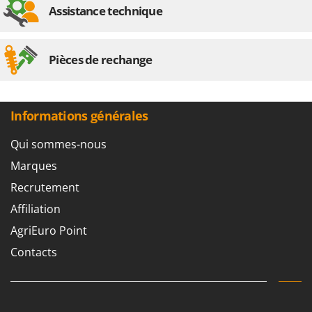
Seven Italy
Assistance technique
Shark
Silky
Pièces de rechange
Simatech
Sirman
Skil
Informations générales
Smartwood
Qui sommes-nous
Smeg
Marques
Snapper
Recrutement
Solidur
Affiliation
Spice Electronics
AgriEuro Point
Spiralmac
Contacts
Spring Protezione
Spyro
Stanley