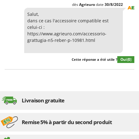
Resto Italia
dès
Agrieuro
date
30/8/2022
Ribimex
Salut,
dans ce cas l'accessoire compatible est
Ripartrak
celui-ci :
Ritter
https://www.agrieuro.com/accessorio-
River Systems
grattugia-n5-reber-p-10981.html
Robomow
Rossofuoco
Oui
(0)
Cette réponse a été utile ?
Rover Pompe
Royal Food
Ryobi
Livraison gratuite
S
S.T.P.
Santos
Remise 5% à partir du second produit
Sbaraglia
Schnitzer