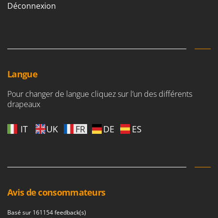
Worx
Déconnexion
Y
Yard Force
Z
Zanon
Langue
Zephir
ZGrills
Pour changer de langue cliquez sur l’un des différents
drapeaux
Zodiac
Zomax
IT
UK
FR
DE
ES
Avis de consommateurs
Basé sur 161154 feedback(s)