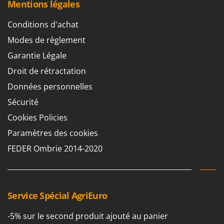
Mentions légales
Stiga
Stocker
Conditions d'achat
Sunseeker
Modes de règlement
Garantie Légale
T
Tecla
Droit de rétractation
TecnoGen
Données personnelles
Tellarini Pompe
Sécurité
Telwin
Cookies Policies
Tenco
Paramètres des cookies
Tineco
FEDER Ombrie 2014-2020
Titania
Tornado
Tre Spade
Service Spécial AgriEuro
Trev - Abrek - TecnoVIR
Trotec
-5% sur le second produit ajouté au panier