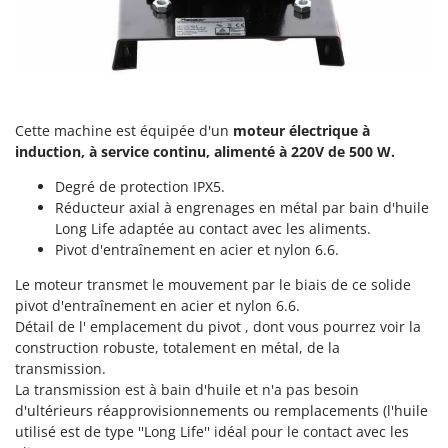
Perches Élagueuses
Francini
Pétrins à Spirale
G
Piscines
G3 Ferrari
Planteuses de pommes de terre pour tracteur
Gardena
Plateaux de coupe pour tracteur
Cette machine est équipée d'un
moteur électrique
à
Garofalo
induction, à service continu,
alimenté à 220V de 500 W.
Plumeuses
GeoTech
Pompes d'irrigation à tracteur
Degré de protection IPX5.
GeoTech Pro
Réducteur axial à engrenages en métal par bain d'huile
Pompes de transfert
Gierre
Long Life adaptée au contact avec les aliments.
Pompes immergées électriques
Pivot d'entraînement en acier et nylon 6.6.
Ginko - MGM
Postes à souder
Gipeco
Le moteur transmet le mouvement par le biais de ce solide
Poussoirs à saucisse
pivot d'entraînement en acier et nylon 6.6.
Girmi
Détail de l' emplacement du pivot , dont vous pourrez voir la
Power Stations - Batteries - Centrales électriques portables
GRAEF
construction robuste, totalement en métal, de la
Presses à pellets
transmission.
Gre
La transmission est à bain d'huile et n'a pas besoin
Pressoirs à fruits
GreenBay
d'ultérieurs réapprovisionnements ou remplacements (l'huile
Pressoirs à Raisin
utilisé est de type ''Long Life'' idéal pour le contact avec les
Greenworks