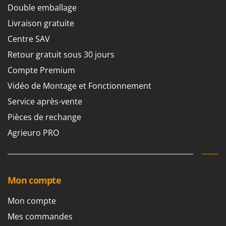
Troy-Bilt
Double emballage
Livraison gratuite
U
Udor
Centre SAV
Unger
Retour gratuit sous 30 jours
Compte Premium
V
Verdemax
Vidéo de Montage et Fonctionnement
Vesco
Service après-vente
Volpi
Pièces de rechange
W
Agrieuro PRO
Waldner
Weber
WIDU
Mon compte
Wiper EcoRobot
Wolf Garten
Mon compte
Wortex
Mes commandes