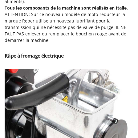
aliments).
Pulvérisateurs
GRIFO
Tous les composants de la machine sont réalisés en Italie.
Pulvérisateurs portés
GVS
ATTENTION: Sur ce nouveau modèle de moto-réducteur la
marque Reber utilise un nouveau lubrifiant pour la
GYS
R
transmission qui ne nécessite pas de valve de purge. IL NE
Rafraîchisseurs d'air par évaporation
FAUT PAS enlever ou remplacer le bouchon rouge avant de
H
Rampes de chargement en aluminium
démarrer la machine.
Hailo
Râpes à fromage électriques
Helvi
Râpe à fromage électrique
Râteaux pour tracteur
Henx
Remplisseuses
HiKOKI
Robots nettoyeurs de piscine
Honda
Robots Tondeuses
I
Rogneuses de souches
Idromatic
Rouleaux pour tracteur
Il-Tec
Imperia
S
Scies à os
Infaco
Scies à Ruban
Intec