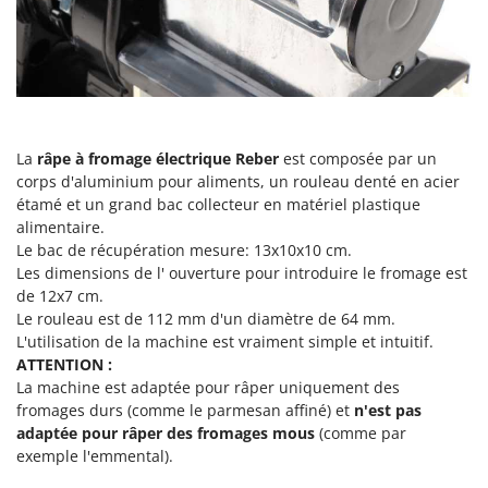
Scies alternatives à batterie
Intex
Scies de jardin télescopiques
Italyco
Sécateurs électriques à batterie
ITM
Sécateurs et Échenilloirs manuels
J
Sécateurs pneumatiques
JOLLY ITALIA
La
râpe à fromage électrique Reber
est composée par un
Semoirs et Épandeurs d'engrais
corps d'aluminium pour aliments, un rouleau denté en acier
K
Socs pour tracteur
étamé et un grand bac collecteur en matériel plastique
KAAZ
alimentaire.
Souffleurs aspirateurs pour Feuilles
Karcher
Le bac de récupération mesure: 13x10x10 cm.
Soufreuses - Poudreuses à dos
Les dimensions de l' ouverture pour introduire le fromage est
Kasco
de 12x7 cm.
Soufreuses - Poudreuses pour tracteur
Kemper
Le rouleau est de 112 mm d'un diamètre de 64 mm.
Keter
L'utilisation de la machine est vraiment simple et intuitif.
T
Taille-haies
ATTENTION :
KitchenAid
La machine est adaptée pour râper uniquement des
Taille-haies à bras pour tracteur
Komo
fromages durs (comme le parmesan affiné) et
n'est pas
Tarières
adaptée pour râper des fromages mous
(comme par
L
exemple l'emmental).
Tondeuses à Gazon
Laica