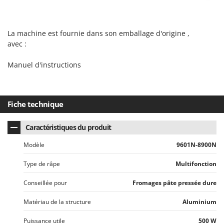
Master
Mastercook
La machine est fournie dans son emballage d'origine ,
Masterpro
avec :
McCulloch
Manuel d'instructions
MCH
Michelin
Mille
Fiche technique
Minox
Mockmill
Caractéristiques du produit
More than chef
Modèle
9601N-8900N
MOSA
Type de râpe
Multifonction
MOVA
Conseillée pour
Fromages pâte pressée dure
Mowox
MTD
Matériau de la structure
Aluminium
Puissance utile
500 W