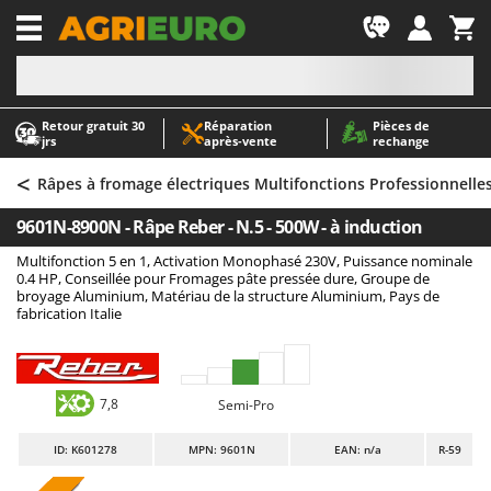
-1
Retour gratuit 30
Réparation
Pièces de
A
A
jrs
après‑vente
rechange
Abris de jardin
ABAC
<
Accessoires pour tracteurs tondeuses autoportés
AgriEuro Premium
Râpes à fromage électriques Multifonctions Professionnelle
Aérateurs Scarificateurs pour gazon
AgriEuro TOP-LINE
9601N-8900N - Râpe Reber - N.5 - 500W - à induction
Arracheuses de pommes de terre pour tracteur
AGT
Multifonction 5 en 1, Activation Monophasé 230V, Puissance nominale
Aspirateurs - Balais Électriques
Aima
0.4 HP, Conseillée pour Fromages pâte pressée dure, Groupe de
broyage Aluminium, Matériau de la structure Aluminium, Pays de
Aspirateurs à cendres
Airmec
fabrication Italie
Aspirateurs à feuilles sur roues
AL-KO
Aspirateurs de piscine
ALA 2000
7,8
Semi-Pro
Aspirateurs Multifonctions
Alce
Atomiseurs agricoles pour tracteurs
Alpina
ID
: K601278
MPN: 9601N
EAN: n/a
R-59
Atomiseurs pour traitements
Ama